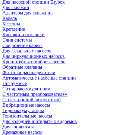
Для насосной станции Esybox
Для скважин
Адаптеры для скважины
Кабель
Кессоны
Крепление
Крышки и оголовки
Слив системы
Соединение кабеля
Для фекальных насосов
Для циркуляционных насосов
Кронштейны и виброгасители
Обратные клапаны
Фитинги распределители
Автоматические насосные станции
Погружные
С гидроаккумулятором
С частотным преобразователем
С электронной автоматикой
Вибрационные насосы
Гидроаккумуляторы
Горизонтальные насосы
Для колодцев и открытых водоёмов
Для конденсата
Дренажные насосы