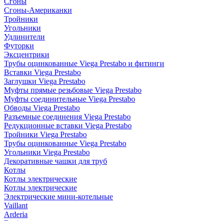
Сгоны
Сгоны-Американки
Тройники
Угольники
Удлинители
Футорки
Эксцентрики
Трубы оцинкованные Viega Prestabo и фитинги
Вставки Viega Prestabo
Заглушки Viega Prestabo
Муфты прямые резьбовые Viega Prestabo
Муфты соединительные Viega Prestabo
Обводы Viega Prestabo
Разъемные соединения Viega Prestabo
Редукционные вставки Viega Prestabo
Тройники Viega Prestabo
Трубы оцинкованные Viega Prestabo
Угольники Viega Prestabo
Декоративные чашки для труб
Котлы
Котлы электрические
Котлы электрические
Электрические мини-котельные
Vaillant
Arderia