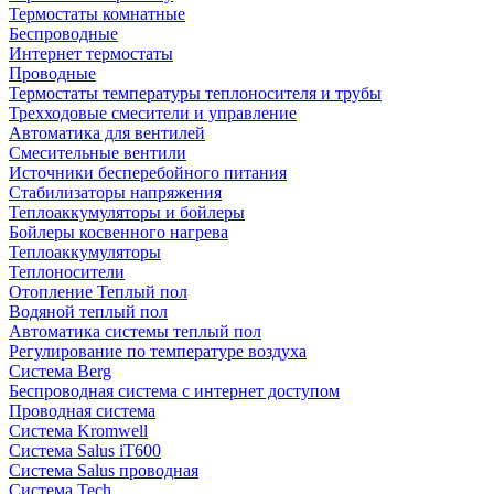
Термостаты комнатные
Беспроводные
Интернет термостаты
Проводные
Термостаты температуры теплоносителя и трубы
Трехходовые смесители и управление
Автоматика для вентилей
Смесительные вентили
Источники бесперебойного питания
Стабилизаторы напряжения
Теплоаккумуляторы и бойлеры
Бойлеры косвенного нагрева
Теплоаккумуляторы
Теплоносители
Отопление Теплый пол
Водяной теплый пол
Автоматика системы теплый пол
Регулирование по температуре воздуха
Система Berg
Беспроводная система с интернет доступом
Проводная система
Система Kromwell
Система Salus iT600
Система Salus проводная
Система Tech