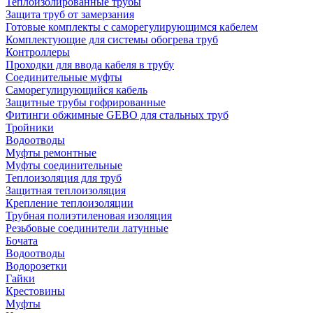
Теплоизолированные трубы
Защита труб от замерзания
Готовые комплекты с саморегулирующимся кабелем
Комплектующие для системы обогрева труб
Контроллеры
Проходки для ввода кабеля в трубу
Соединительные муфты
Саморегулирующийся кабель
Защитные трубы гофрированные
Фитинги обжимные GEBO для стальных труб
Тройники
Водоотводы
Муфты ремонтные
Муфты соединительные
Теплоизоляция для труб
Защитная теплоизоляция
Крепление теплоизоляции
Трубная полиэтиленовая изоляция
Резьбовые соединители латунные
Бочата
Водоотводы
Водорозетки
Гайки
Крестовины
Муфты