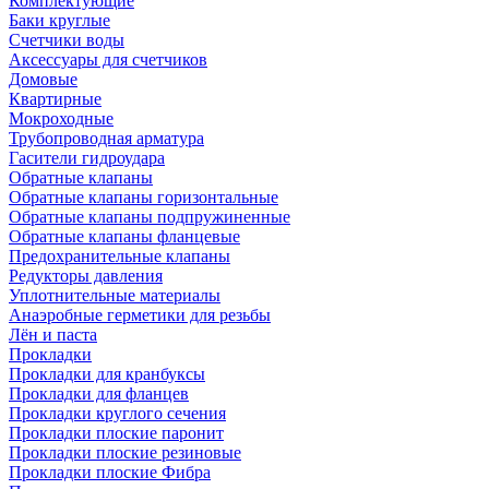
Комплектующие
Баки круглые
Счетчики воды
Аксессуары для счетчиков
Домовые
Квартирные
Мокроходные
Трубопроводная арматура
Гасители гидроудара
Обратные клапаны
Обратные клапаны горизонтальные
Обратные клапаны подпружиненные
Обратные клапаны фланцевые
Предохранительные клапаны
Редукторы давления
Уплотнительные материалы
Анаэробные герметики для резьбы
Лён и паста
Прокладки
Прокладки для кранбуксы
Прокладки для фланцев
Прокладки круглого сечения
Прокладки плоские паронит
Прокладки плоские резиновые
Прокладки плоские Фибра