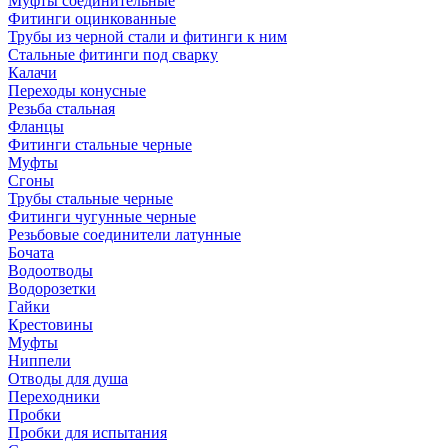
Муфты соединительные
Фитинги оцинкованные
Трубы из черной стали и фитинги к ним
Стальные фитинги под сварку
Калачи
Переходы конусные
Резьба стальная
Фланцы
Фитинги стальные черные
Муфты
Сгоны
Трубы стальные черные
Фитинги чугунные черные
Резьбовые соединители латунные
Бочата
Водоотводы
Водорозетки
Гайки
Крестовины
Муфты
Ниппели
Отводы для душа
Переходники
Пробки
Пробки для испытания