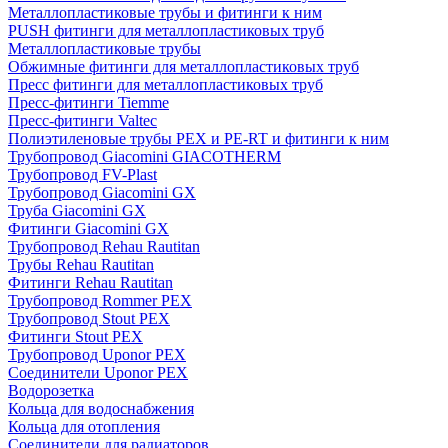
Металлопластиковые трубы и фитинги к ним
PUSH фитинги для металлопластиковых труб
Металлопластиковые трубы
Обжимные фитинги для металлопластиковых труб
Пресс фитинги для металлопластиковых труб
Пресс-фитинги Tiemme
Пресс-фитинги Valtec
Полиэтиленовые трубы PEX и PE-RT и фитинги к ним
Трубопровод Giacomini GIACOTHERM
Трубопровод FV-Plast
Трубопровод Giacomini GX
Труба Giacomini GX
Фитинги Giacomini GX
Трубопровод Rehau Rautitan
Трубы Rehau Rautitan
Фитинги Rehau Rautitan
Трубопровод Rommer PEX
Трубопровод Stout PEX
Фитинги Stout PEX
Трубопровод Uponor PEX
Соединители Uponor PEX
Водорозетка
Кольца для водоснабжения
Кольца для отопления
Соединители для радиаторов