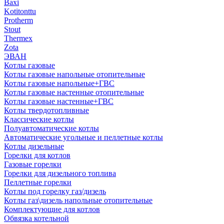
Baxi
Kotitonttu
Protherm
Stout
Thermex
Zota
ЭВАН
Котлы газовые
Котлы газовые напольные отопительные
Котлы газовые напольные+ГВС
Котлы газовые настенные отопительные
Котлы газовые настенные+ГВС
Котлы твердотопливные
Классические котлы
Полуавтоматические котлы
Автоматические угольные и пеллетные котлы
Котлы дизельные
Горелки для котлов
Газовые горелки
Горелки для дизельного топлива
Пеллетные горелки
Котлы под горелку газ/дизель
Котлы газ\дизель напольные отопительные
Комплектующие для котлов
Обвязка котельной