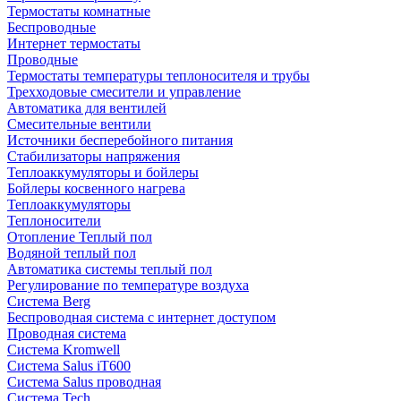
Термостаты комнатные
Беспроводные
Интернет термостаты
Проводные
Термостаты температуры теплоносителя и трубы
Трехходовые смесители и управление
Автоматика для вентилей
Смесительные вентили
Источники бесперебойного питания
Стабилизаторы напряжения
Теплоаккумуляторы и бойлеры
Бойлеры косвенного нагрева
Теплоаккумуляторы
Теплоносители
Отопление Теплый пол
Водяной теплый пол
Автоматика системы теплый пол
Регулирование по температуре воздуха
Система Berg
Беспроводная система с интернет доступом
Проводная система
Система Kromwell
Система Salus iT600
Система Salus проводная
Система Tech