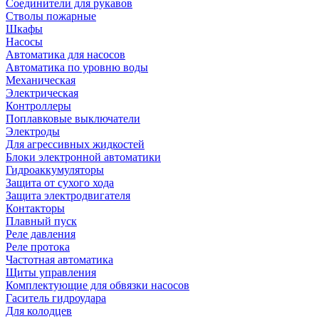
Соединители для рукавов
Стволы пожарные
Шкафы
Насосы
Автоматика для насосов
Автоматика по уровню воды
Механическая
Электрическая
Контроллеры
Поплавковые выключатели
Электроды
Для агрессивных жидкостей
Блоки электронной автоматики
Гидроаккумуляторы
Защита от сухого хода
Защита электродвигателя
Контакторы
Плавный пуск
Реле давления
Реле протока
Частотная автоматика
Щиты управления
Комплектующие для обвязки насосов
Гаситель гидроудара
Для колодцев