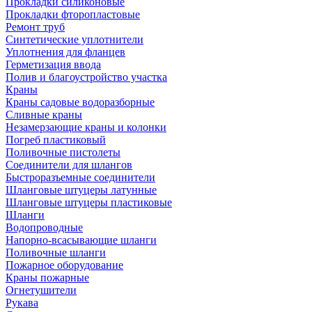
Прокладки силиконовые
Прокладки фторопластовые
Ремонт труб
Синтетические уплотнители
Уплотнения для фланцев
Герметизация ввода
Полив и благоустройство участка
Краны
Краны садовые водоразборные
Сливные краны
Незамерзающие краны и колонки
Погреб пластиковый
Поливочные пистолеты
Соединители для шлангов
Быстроразъемные соединители
Шланговые штуцеры латунные
Шланговые штуцеры пластиковые
Шланги
Водопроводные
Напорно-всасывающие шланги
Поливочные шланги
Пожарное оборудование
Краны пожарные
Огнетушители
Рукава