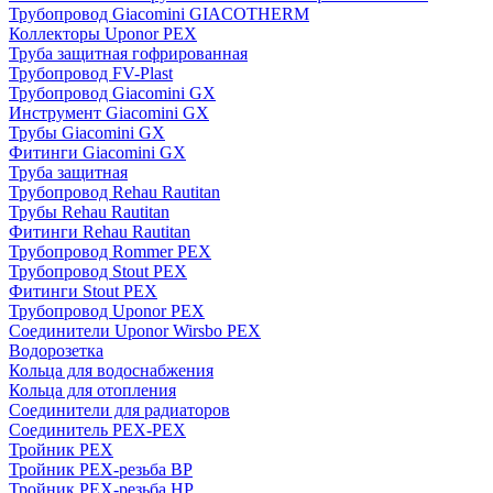
Трубопровод Giacomini GIACOTHERM
Коллекторы Uponor PEX
Труба защитная гофрированная
Трубопровод FV-Plast
Трубопровод Giacomini GX
Инструмент Giacomini GX
Трубы Giacomini GX
Фитинги Giacomini GX
Труба защитная
Трубопровод Rehau Rautitan
Трубы Rehau Rautitan
Фитинги Rehau Rautitan
Трубопровод Rommer PEX
Трубопровод Stout PEX
Фитинги Stout PEX
Трубопровод Uponor PEX
Соединители Uponor Wirsbo PEX
Водорозетка
Кольца для водоснабжения
Кольца для отопления
Соединители для радиаторов
Соединитель PEX-PEX
Тройник PEX
Тройник PEX-резьба ВР
Тройник PEX-резьба НР