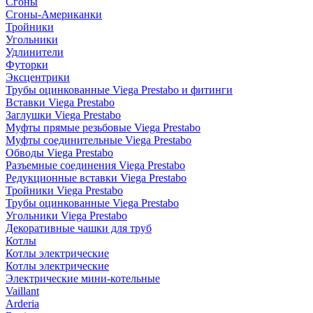
Сгоны
Сгоны-Американки
Тройники
Угольники
Удлинители
Футорки
Эксцентрики
Трубы оцинкованные Viega Prestabo и фитинги
Вставки Viega Prestabo
Заглушки Viega Prestabo
Муфты прямые резьбовые Viega Prestabo
Муфты соединительные Viega Prestabo
Обводы Viega Prestabo
Разъемные соединения Viega Prestabo
Редукционные вставки Viega Prestabo
Тройники Viega Prestabo
Трубы оцинкованные Viega Prestabo
Угольники Viega Prestabo
Декоративные чашки для труб
Котлы
Котлы электрические
Котлы электрические
Электрические мини-котельные
Vaillant
Arderia