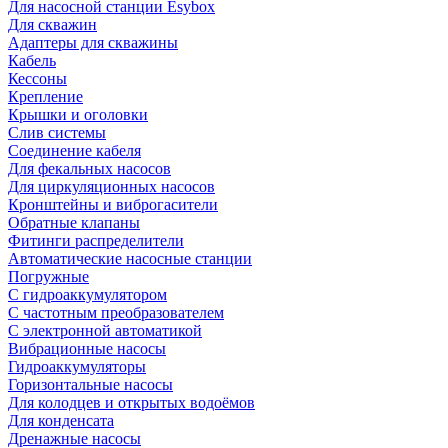
Для насосной станции Esybox
Для скважин
Адаптеры для скважины
Кабель
Кессоны
Крепление
Крышки и оголовки
Слив системы
Соединение кабеля
Для фекальных насосов
Для циркуляционных насосов
Кронштейны и виброгасители
Обратные клапаны
Фитинги распределители
Автоматические насосные станции
Погружные
С гидроаккумулятором
С частотным преобразователем
С электронной автоматикой
Вибрационные насосы
Гидроаккумуляторы
Горизонтальные насосы
Для колодцев и открытых водоёмов
Для конденсата
Дренажные насосы