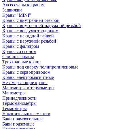
Аксессуары к кранам
Задвижки
Краны "MINI"
Краны с внутренней резьбой
Краны с внутренней-наружной резьбой
Краны с воздухоотводчиком
Краны с накидной гайкой
Краны с наружной резьбой
Краны с фильтром
Краны со сгоном
Сливные краны
Трехходовые краны
Краны под сварку полипропиленовые
Краны с сервоприводом
Краны электромагнитные
Незамерзающие краны
Манометры и термометры
Манометры
Принадлежности
Термоманометры
Термометры
Накопительные емкости
Баки прямоугольные
Баки подземные