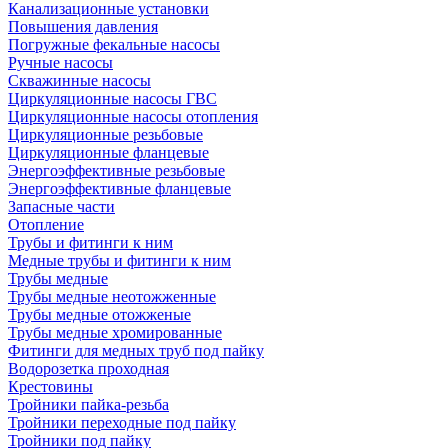
Канализационные установки
Повышения давления
Погружные фекальные насосы
Ручные насосы
Скважинные насосы
Циркуляционные насосы ГВС
Циркуляционные насосы отопления
Циркуляционные резьбовые
Циркуляционные фланцевые
Энергоэффективные резьбовые
Энергоэффективные фланцевые
Запасные части
Отопление
Трубы и фитинги к ним
Медные трубы и фитинги к ним
Трубы медные
Трубы медные неотожженные
Трубы медные отожженые
Трубы медные хромированные
Фитинги для медных труб под пайку
Водорозетка проходная
Крестовины
Тройники пайка-резьба
Тройники переходные под пайку
Тройники под пайку