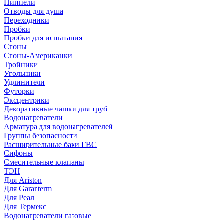
Ниппели
Отводы для душа
Переходники
Пробки
Пробки для испытания
Сгоны
Сгоны-Американки
Тройники
Угольники
Удлинители
Футорки
Эксцентрики
Декоративные чашки для труб
Водонагреватели
Арматура для водонагревателей
Группы безопасности
Расширительные баки ГВС
Сифоны
Смесительные клапаны
ТЭН
Для Ariston
Для Garanterm
Для Реал
Для Термекс
Водонагреватели газовые