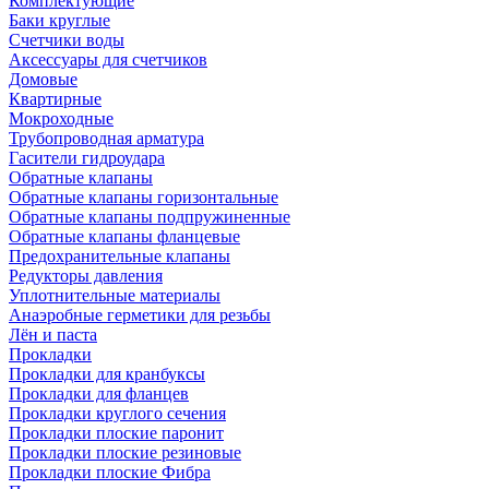
Комплектующие
Баки круглые
Счетчики воды
Аксессуары для счетчиков
Домовые
Квартирные
Мокроходные
Трубопроводная арматура
Гасители гидроудара
Обратные клапаны
Обратные клапаны горизонтальные
Обратные клапаны подпружиненные
Обратные клапаны фланцевые
Предохранительные клапаны
Редукторы давления
Уплотнительные материалы
Анаэробные герметики для резьбы
Лён и паста
Прокладки
Прокладки для кранбуксы
Прокладки для фланцев
Прокладки круглого сечения
Прокладки плоские паронит
Прокладки плоские резиновые
Прокладки плоские Фибра