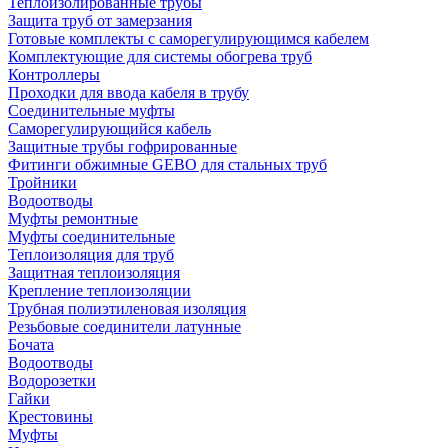
Теплоизолированные трубы
Защита труб от замерзания
Готовые комплекты с саморегулирующимся кабелем
Комплектующие для системы обогрева труб
Контроллеры
Проходки для ввода кабеля в трубу
Соединительные муфты
Саморегулирующийся кабель
Защитные трубы гофрированные
Фитинги обжимные GEBO для стальных труб
Тройники
Водоотводы
Муфты ремонтные
Муфты соединительные
Теплоизоляция для труб
Защитная теплоизоляция
Крепление теплоизоляции
Трубная полиэтиленовая изоляция
Резьбовые соединители латунные
Бочата
Водоотводы
Водорозетки
Гайки
Крестовины
Муфты