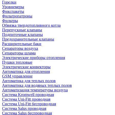
Горелки
Уровнемеры
Фикспакеты
Фильтропатроны
Фильтры
Обвязка твердотопливного котла
Перепускные клапаны
Подпиточные клапаны
Предохранительные клапаны
Расширительные баки
Сепараторы воздуха
Сепараторы шлама
Электрические приборы отопления
Пушки тепловые
Электрические конвекторы
Автоматика для отопления
GSM управление
Автоматика для теплых полов
Автоматика для водяных теплых полов
Автоматизация температуры воздуха
Система Kromwell проводная
Система Uni-Fitt проводная
Система Uni-Fitt беспроводная
Система Salus проводная
Система Salus беспроводная