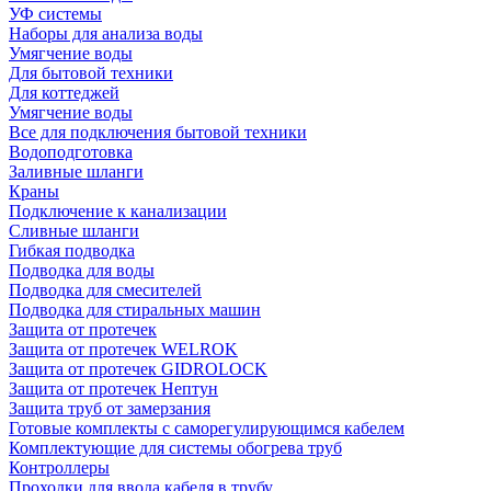
УФ системы
Наборы для анализа воды
Умягчение воды
Для бытовой техники
Для коттеджей
Умягчение воды
Все для подключения бытовой техники
Водоподготовка
Заливные шланги
Краны
Подключение к канализации
Сливные шланги
Гибкая подводка
Подводка для воды
Подводка для смесителей
Подводка для стиральных машин
Защита от протечек
Защита от протечек WELROK
Защита от протечек GIDROLOCK
Защита от протечек Нептун
Защита труб от замерзания
Готовые комплекты с саморегулирующимся кабелем
Комплектующие для системы обогрева труб
Контроллеры
Проходки для ввода кабеля в трубу