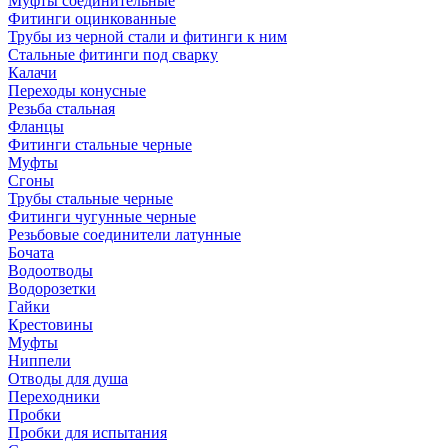
Муфты соединительные
Фитинги оцинкованные
Трубы из черной стали и фитинги к ним
Стальные фитинги под сварку
Калачи
Переходы конусные
Резьба стальная
Фланцы
Фитинги стальные черные
Муфты
Сгоны
Трубы стальные черные
Фитинги чугунные черные
Резьбовые соединители латунные
Бочата
Водоотводы
Водорозетки
Гайки
Крестовины
Муфты
Ниппели
Отводы для душа
Переходники
Пробки
Пробки для испытания