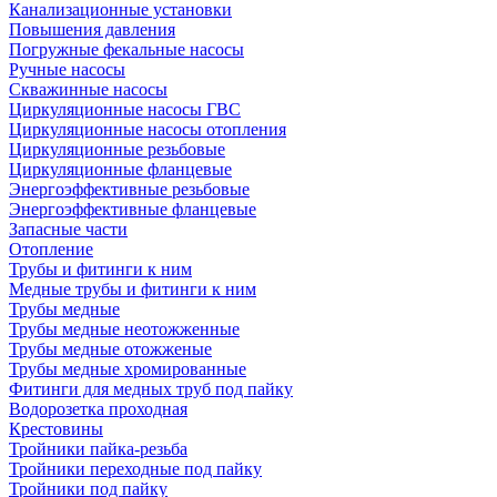
Канализационные установки
Повышения давления
Погружные фекальные насосы
Ручные насосы
Скважинные насосы
Циркуляционные насосы ГВС
Циркуляционные насосы отопления
Циркуляционные резьбовые
Циркуляционные фланцевые
Энергоэффективные резьбовые
Энергоэффективные фланцевые
Запасные части
Отопление
Трубы и фитинги к ним
Медные трубы и фитинги к ним
Трубы медные
Трубы медные неотожженные
Трубы медные отожженые
Трубы медные хромированные
Фитинги для медных труб под пайку
Водорозетка проходная
Крестовины
Тройники пайка-резьба
Тройники переходные под пайку
Тройники под пайку