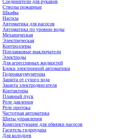
Соединители для рукавов
Стволы пожарные
Шкафы
Насосы
Автоматика для насосов
Автоматика по уровню воды
Механическая
Электрическая
Контроллеры
Поплавковые выключатели
Электроды
Для агрессивных жидкостей
Блоки электронной автоматики
Гидроаккумуляторы
Защита от сухого хода
Защита электродвигателя
Контакторы
Плавный пуск
Реле давления
Реле протока
Частотная автоматика
Щиты управления
Комплектующие для обвязки насосов
Гаситель гидроудара
Для колодцев