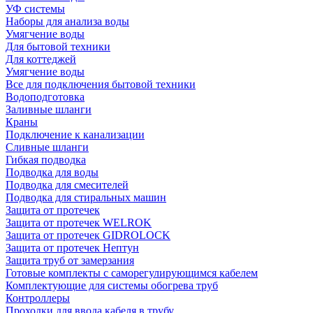
УФ системы
Наборы для анализа воды
Умягчение воды
Для бытовой техники
Для коттеджей
Умягчение воды
Все для подключения бытовой техники
Водоподготовка
Заливные шланги
Краны
Подключение к канализации
Сливные шланги
Гибкая подводка
Подводка для воды
Подводка для смесителей
Подводка для стиральных машин
Защита от протечек
Защита от протечек WELROK
Защита от протечек GIDROLOCK
Защита от протечек Нептун
Защита труб от замерзания
Готовые комплекты с саморегулирующимся кабелем
Комплектующие для системы обогрева труб
Контроллеры
Проходки для ввода кабеля в трубу