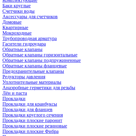
Комплектующие
Баки круглые
Счетчики воды
Аксессуары для счетчиков
Домовые
Квартирные
Мокроходные
Трубопроводная арматура
Гасители гидроудара
Обратные клапаны
Обратные клапаны горизонтальные
Обратные клапаны подпружиненные
Обратные клапаны фланцевые
Предохранительные клапаны
Редукторы давления
Уплотнительные материалы
Анаэробные герметики для резьбы
Лён и паста
Прокладки
Прокладки для кранбуксы
Прокладки для фланцев
Прокладки круглого сечения
Прокладки плоские паронит
Прокладки плоские резиновые
Прокладки плоские Фибра