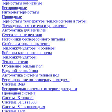
Термостаты комнатные
Беспроводные
Интернет термостаты
Проводные
Термостаты температуры теплоносителя и трубы
Трехходовые смесители и управление
Автоматика для вентилей
Смесительные вентили
Источники бесперебойного питания
Стабилизаторы напряжения
Теплоаккумуляторы и бойлеры
Бойлеры косвенного нагрева
Теплоаккумуляторы
Теплоносители
Отопление Теплый пол
Водяной теплый пол
Автоматика системы теплый пол
Регулирование по температуре воздуха
Система Berg
Беспроводная система с интернет доступом
Проводная система
Система Kromwell
Система Salus iT600
Система Salus проводная
Система Tech