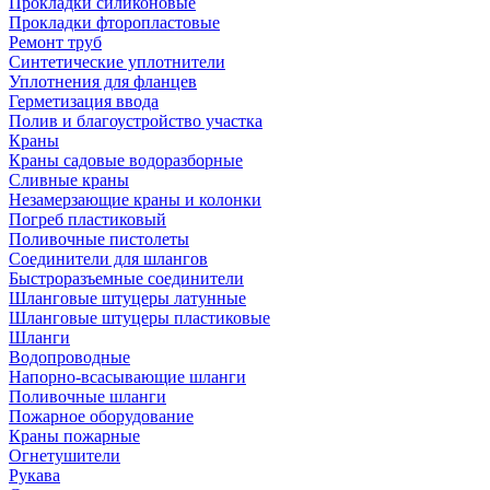
Прокладки силиконовые
Прокладки фторопластовые
Ремонт труб
Синтетические уплотнители
Уплотнения для фланцев
Герметизация ввода
Полив и благоустройство участка
Краны
Краны садовые водоразборные
Сливные краны
Незамерзающие краны и колонки
Погреб пластиковый
Поливочные пистолеты
Соединители для шлангов
Быстроразъемные соединители
Шланговые штуцеры латунные
Шланговые штуцеры пластиковые
Шланги
Водопроводные
Напорно-всасывающие шланги
Поливочные шланги
Пожарное оборудование
Краны пожарные
Огнетушители
Рукава