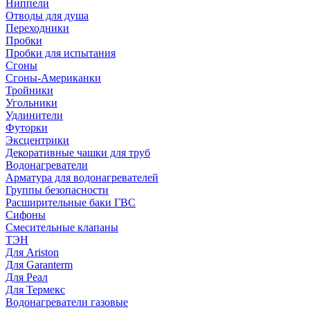
Ниппели
Отводы для душа
Переходники
Пробки
Пробки для испытания
Сгоны
Сгоны-Американки
Тройники
Угольники
Удлинители
Футорки
Эксцентрики
Декоративные чашки для труб
Водонагреватели
Арматура для водонагревателей
Группы безопасности
Расширительные баки ГВС
Сифоны
Смесительные клапаны
ТЭН
Для Ariston
Для Garanterm
Для Реал
Для Термекс
Водонагреватели газовые