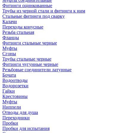
Муфты соединительные
Фитинги оцинкованные
Трубы из черной стали и фитинги к ним
Стальные фитинги под сварку
Калачи
Переходы конусные
Резьба стальная
Фланцы
Фитинги стальные черные
Муфты
Сгоны
Трубы стальные черные
Фитинги чугунные черные
Резьбовые соединители латунные
Бочата
Водоотводы
Водорозетки
Гайки
Крестовины
Муфты
Ниппели
Отводы для душа
Переходники
Пробки
Пробки для испытания