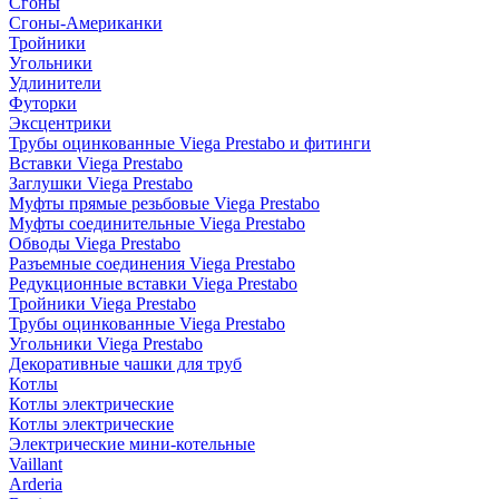
Сгоны
Сгоны-Американки
Тройники
Угольники
Удлинители
Футорки
Эксцентрики
Трубы оцинкованные Viega Prestabo и фитинги
Вставки Viega Prestabo
Заглушки Viega Prestabo
Муфты прямые резьбовые Viega Prestabo
Муфты соединительные Viega Prestabo
Обводы Viega Prestabo
Разъемные соединения Viega Prestabo
Редукционные вставки Viega Prestabo
Тройники Viega Prestabo
Трубы оцинкованные Viega Prestabo
Угольники Viega Prestabo
Декоративные чашки для труб
Котлы
Котлы электрические
Котлы электрические
Электрические мини-котельные
Vaillant
Arderia