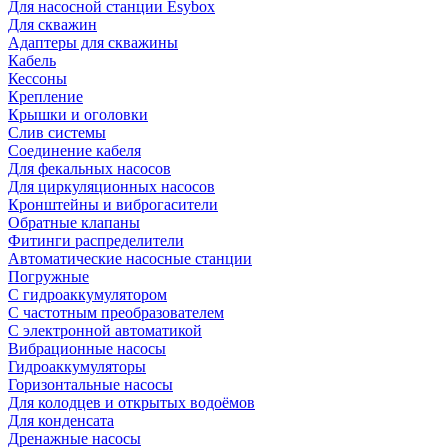
Для насосной станции Esybox
Для скважин
Адаптеры для скважины
Кабель
Кессоны
Крепление
Крышки и оголовки
Слив системы
Соединение кабеля
Для фекальных насосов
Для циркуляционных насосов
Кронштейны и виброгасители
Обратные клапаны
Фитинги распределители
Автоматические насосные станции
Погружные
С гидроаккумулятором
С частотным преобразователем
С электронной автоматикой
Вибрационные насосы
Гидроаккумуляторы
Горизонтальные насосы
Для колодцев и открытых водоёмов
Для конденсата
Дренажные насосы