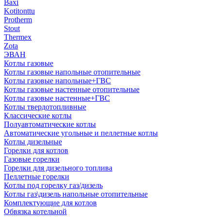
Baxi
Kotitonttu
Protherm
Stout
Thermex
Zota
ЭВАН
Котлы газовые
Котлы газовые напольные отопительные
Котлы газовые напольные+ГВС
Котлы газовые настенные отопительные
Котлы газовые настенные+ГВС
Котлы твердотопливные
Классические котлы
Полуавтоматические котлы
Автоматические угольные и пеллетные котлы
Котлы дизельные
Горелки для котлов
Газовые горелки
Горелки для дизельного топлива
Пеллетные горелки
Котлы под горелку газ/дизель
Котлы газ\дизель напольные отопительные
Комплектующие для котлов
Обвязка котельной