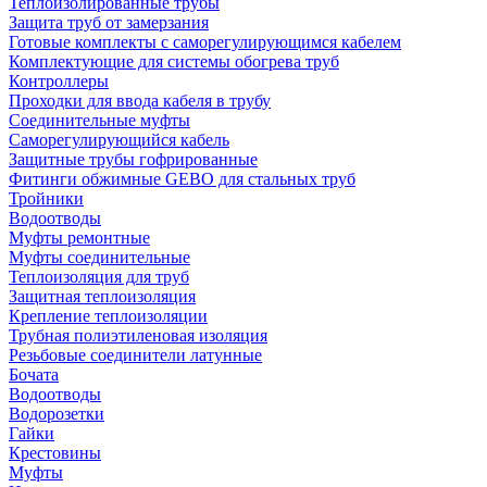
Теплоизолированные трубы
Защита труб от замерзания
Готовые комплекты с саморегулирующимся кабелем
Комплектующие для системы обогрева труб
Контроллеры
Проходки для ввода кабеля в трубу
Соединительные муфты
Саморегулирующийся кабель
Защитные трубы гофрированные
Фитинги обжимные GEBO для стальных труб
Тройники
Водоотводы
Муфты ремонтные
Муфты соединительные
Теплоизоляция для труб
Защитная теплоизоляция
Крепление теплоизоляции
Трубная полиэтиленовая изоляция
Резьбовые соединители латунные
Бочата
Водоотводы
Водорозетки
Гайки
Крестовины
Муфты