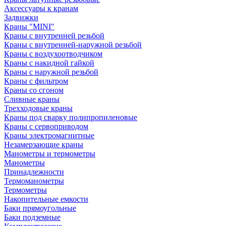
Аксессуары к кранам
Задвижки
Краны "MINI"
Краны с внутренней резьбой
Краны с внутренней-наружной резьбой
Краны с воздухоотводчиком
Краны с накидной гайкой
Краны с наружной резьбой
Краны с фильтром
Краны со сгоном
Сливные краны
Трехходовые краны
Краны под сварку полипропиленовые
Краны с сервоприводом
Краны электромагнитные
Незамерзающие краны
Манометры и термометры
Манометры
Принадлежности
Термоманометры
Термометры
Накопительные емкости
Баки прямоугольные
Баки подземные