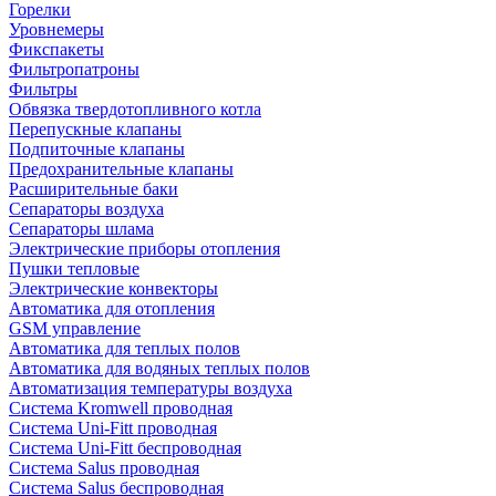
Горелки
Уровнемеры
Фикспакеты
Фильтропатроны
Фильтры
Обвязка твердотопливного котла
Перепускные клапаны
Подпиточные клапаны
Предохранительные клапаны
Расширительные баки
Сепараторы воздуха
Сепараторы шлама
Электрические приборы отопления
Пушки тепловые
Электрические конвекторы
Автоматика для отопления
GSM управление
Автоматика для теплых полов
Автоматика для водяных теплых полов
Автоматизация температуры воздуха
Система Kromwell проводная
Система Uni-Fitt проводная
Система Uni-Fitt беспроводная
Система Salus проводная
Система Salus беспроводная