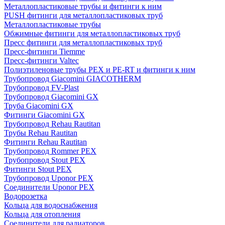
Металлопластиковые трубы и фитинги к ним
PUSH фитинги для металлопластиковых труб
Металлопластиковые трубы
Обжимные фитинги для металлопластиковых труб
Пресс фитинги для металлопластиковых труб
Пресс-фитинги Tiemme
Пресс-фитинги Valtec
Полиэтиленовые трубы PEX и PE-RT и фитинги к ним
Трубопровод Giacomini GIACOTHERM
Трубопровод FV-Plast
Трубопровод Giacomini GX
Труба Giacomini GX
Фитинги Giacomini GX
Трубопровод Rehau Rautitan
Трубы Rehau Rautitan
Фитинги Rehau Rautitan
Трубопровод Rommer PEX
Трубопровод Stout PEX
Фитинги Stout PEX
Трубопровод Uponor PEX
Соединители Uponor PEX
Водорозетка
Кольца для водоснабжения
Кольца для отопления
Соединители для радиаторов