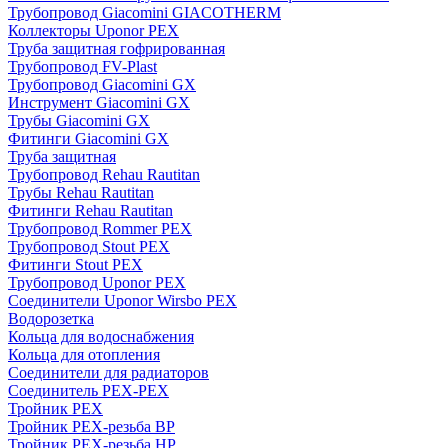
Трубопровод Giacomini GIACOTHERM
Коллекторы Uponor PEX
Труба защитная гофрированная
Трубопровод FV-Plast
Трубопровод Giacomini GX
Инструмент Giacomini GX
Трубы Giacomini GX
Фитинги Giacomini GX
Труба защитная
Трубопровод Rehau Rautitan
Трубы Rehau Rautitan
Фитинги Rehau Rautitan
Трубопровод Rommer PEX
Трубопровод Stout PEX
Фитинги Stout PEX
Трубопровод Uponor PEX
Соединители Uponor Wirsbo PEX
Водорозетка
Кольца для водоснабжения
Кольца для отопления
Соединители для радиаторов
Соединитель PEX-PEX
Тройник PEX
Тройник PEX-резьба ВР
Тройник PEX-резьба НР