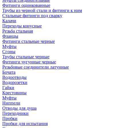
Муфты соединительные
Фитинги оцинкованные
Трубы из черной стали и фитинги к ним
Стальные фитинги под сварку
Калачи
Переходы конусные
Резьба стальная
Фланцы
Фитинги стальные черные
Муфты
Сгоны
Трубы стальные черные
Фитинги чугунные черные
Резьбовые соединители латунные
Бочата
Водоотводы
Водорозетки
Гайки
Крестовины
Муфты
Ниппели
Отводы для душа
Переходники
Пробки
Пробки для испытания