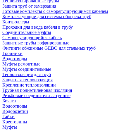
Теплоизолированные трубы
Защита труб от замерзания
Готовые комплекты с саморегулирующимся кабелем
Комплектующие для системы обогрева труб
Контроллеры
Проходки для ввода кабеля в трубу
Соединительные муфты
Саморегулирующийся кабель
Защитные трубы гофрированные
Фитинги обжимные GEBO для стальных труб
Тройники
Водоотводы
Муфты ремонтные
Муфты соединительные
Теплоизоляция для труб
Защитная теплоизоляция
Крепление теплоизоляции
Трубная полиэтиленовая изоляция
Резьбовые соединители латунные
Бочата
Водоотводы
Водорозетки
Гайки
Крестовины
Муфты