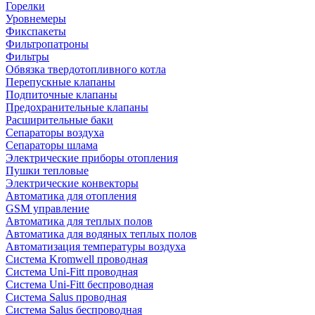
Горелки
Уровнемеры
Фикспакеты
Фильтропатроны
Фильтры
Обвязка твердотопливного котла
Перепускные клапаны
Подпиточные клапаны
Предохранительные клапаны
Расширительные баки
Сепараторы воздуха
Сепараторы шлама
Электрические приборы отопления
Пушки тепловые
Электрические конвекторы
Автоматика для отопления
GSM управление
Автоматика для теплых полов
Автоматика для водяных теплых полов
Автоматизация температуры воздуха
Система Kromwell проводная
Система Uni-Fitt проводная
Система Uni-Fitt беспроводная
Система Salus проводная
Система Salus беспроводная