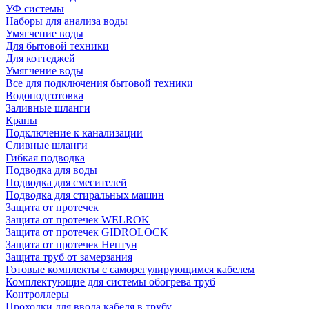
УФ системы
Наборы для анализа воды
Умягчение воды
Для бытовой техники
Для коттеджей
Умягчение воды
Все для подключения бытовой техники
Водоподготовка
Заливные шланги
Краны
Подключение к канализации
Сливные шланги
Гибкая подводка
Подводка для воды
Подводка для смесителей
Подводка для стиральных машин
Защита от протечек
Защита от протечек WELROK
Защита от протечек GIDROLOCK
Защита от протечек Нептун
Защита труб от замерзания
Готовые комплекты с саморегулирующимся кабелем
Комплектующие для системы обогрева труб
Контроллеры
Проходки для ввода кабеля в трубу