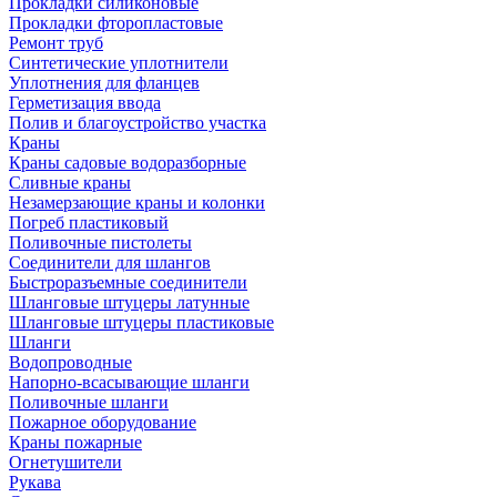
Прокладки силиконовые
Прокладки фторопластовые
Ремонт труб
Синтетические уплотнители
Уплотнения для фланцев
Герметизация ввода
Полив и благоустройство участка
Краны
Краны садовые водоразборные
Сливные краны
Незамерзающие краны и колонки
Погреб пластиковый
Поливочные пистолеты
Соединители для шлангов
Быстроразъемные соединители
Шланговые штуцеры латунные
Шланговые штуцеры пластиковые
Шланги
Водопроводные
Напорно-всасывающие шланги
Поливочные шланги
Пожарное оборудование
Краны пожарные
Огнетушители
Рукава