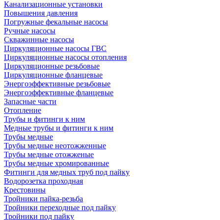
Канализационные установки
Повышения давления
Погружные фекальные насосы
Ручные насосы
Скважинные насосы
Циркуляционные насосы ГВС
Циркуляционные насосы отопления
Циркуляционные резьбовые
Циркуляционные фланцевые
Энергоэффективные резьбовые
Энергоэффективные фланцевые
Запасные части
Отопление
Трубы и фитинги к ним
Медные трубы и фитинги к ним
Трубы медные
Трубы медные неотожженные
Трубы медные отожженые
Трубы медные хромированные
Фитинги для медных труб под пайку
Водорозетка проходная
Крестовины
Тройники пайка-резьба
Тройники переходные под пайку
Тройники под пайку