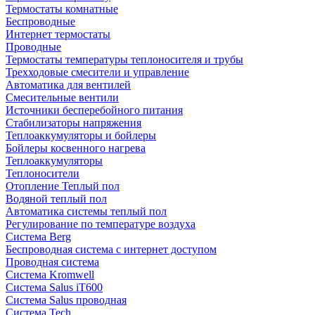
Термостаты комнатные
Беспроводные
Интернет термостаты
Проводные
Термостаты температуры теплоносителя и трубы
Трехходовые смесители и управление
Автоматика для вентилей
Смесительные вентили
Источники бесперебойного питания
Стабилизаторы напряжения
Теплоаккумуляторы и бойлеры
Бойлеры косвенного нагрева
Теплоаккумуляторы
Теплоносители
Отопление Теплый пол
Водяной теплый пол
Автоматика системы теплый пол
Регулирование по температуре воздуха
Система Berg
Беспроводная система с интернет доступом
Проводная система
Система Kromwell
Система Salus iT600
Система Salus проводная
Система Tech