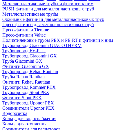
Металлопластиковые трубы и фитинги к ним
PUSH фитинги для металлопластиковых труб
Металлопластиковые трубы
Обжимные фитинги для металлопластиковых труб
Пресс фитинги для металлопластиковых труб
Пресс-фитинги Tiemme
Пресс-фитинги Valtec
Полиэтиленовые трубы PEX и PE-RT и фитинги к ним
Трубопровод Giacomini GIACOTHERM
Трубопровод FV-Plast
Трубопровод Giacomini GX
Труба Giacomini GX
Фитинги Giacomini GX
Трубопровод Rehau Rautitan
Трубы Rehau Rautitan
Фитинги Rehau Rautitan
Трубопровод Rommer PEX
Трубопровод Stout PEX
Фитинги Stout PEX
Трубопровод Uponor PEX
Соединители Uponor PEX
Водорозетка
Кольца для водоснабжения
Кольца для отопления
Соединители для радиаторов