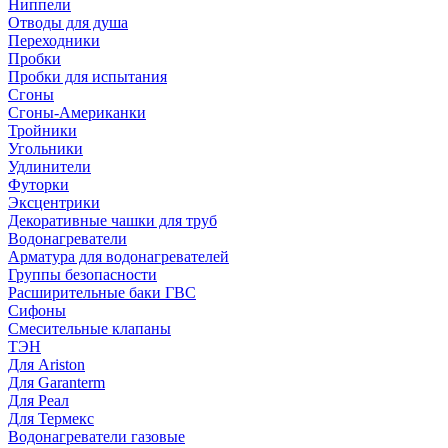
Ниппели
Отводы для душа
Переходники
Пробки
Пробки для испытания
Сгоны
Сгоны-Американки
Тройники
Угольники
Удлинители
Футорки
Эксцентрики
Декоративные чашки для труб
Водонагреватели
Арматура для водонагревателей
Группы безопасности
Расширительные баки ГВС
Сифоны
Смесительные клапаны
ТЭН
Для Ariston
Для Garanterm
Для Реал
Для Термекс
Водонагреватели газовые