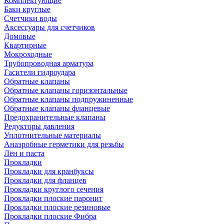
Комплектующие
Баки круглые
Счетчики воды
Аксессуары для счетчиков
Домовые
Квартирные
Мокроходные
Трубопроводная арматура
Гасители гидроудара
Обратные клапаны
Обратные клапаны горизонтальные
Обратные клапаны подпружиненные
Обратные клапаны фланцевые
Предохранительные клапаны
Редукторы давления
Уплотнительные материалы
Анаэробные герметики для резьбы
Лён и паста
Прокладки
Прокладки для кранбуксы
Прокладки для фланцев
Прокладки круглого сечения
Прокладки плоские паронит
Прокладки плоские резиновые
Прокладки плоские Фибра