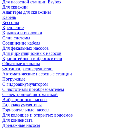
Для насосной станции Esybox
Для скважин
Адаптеры для скважины
Кабель
Кессоны
Крепление
Крышки и оголовки
Слив системы
Соединение кабеля
Для фекальных насосов
Для циркуляционных насосов
Кронштейны и виброгасители
Обратные клапаны
Фитинги распределители
Автоматические насосные станции
Погружные
С гидроаккумулятором
С частотным преобразователем
С электронной автоматикой
Вибрационные насосы
Гидроаккумуляторы
Горизонтальные насосы
Для колодцев и открытых водоёмов
Для конденсата
Дренажные насосы