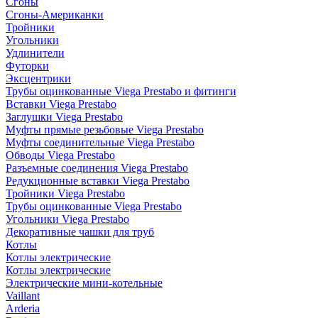
Сгоны
Сгоны-Американки
Тройники
Угольники
Удлинители
Футорки
Эксцентрики
Трубы оцинкованные Viega Prestabo и фитинги
Вставки Viega Prestabo
Заглушки Viega Prestabo
Муфты прямые резьбовые Viega Prestabo
Муфты соединительные Viega Prestabo
Обводы Viega Prestabo
Разъемные соединения Viega Prestabo
Редукционные вставки Viega Prestabo
Тройники Viega Prestabo
Трубы оцинкованные Viega Prestabo
Угольники Viega Prestabo
Декоративные чашки для труб
Котлы
Котлы электрические
Котлы электрические
Электрические мини-котельные
Vaillant
Arderia