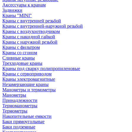
Аксессуары к кранам
Задвижки
Краны "MINI"
Краны с внутренней резьбой
Краны с внутренней-наружной резьбой
Краны с воздухоотводчиком
Краны с накидной гайкой
Краны с наружной резьбой
Краны с фильтром
Краны со сгоном
Сливные краны
Трехходовые краны
Краны под сварку полипропиленовые
Краны с сервоприводом
Краны электромагнитные
Незамерзающие краны
Манометры и термометры
Манометры
Принадлежности
Термоманометры
Термометры
Накопительные емкости
Баки прямоугольные
Баки подземные