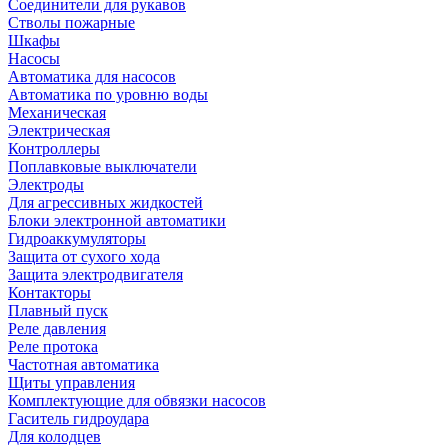
Соединители для рукавов
Стволы пожарные
Шкафы
Насосы
Автоматика для насосов
Автоматика по уровню воды
Механическая
Электрическая
Контроллеры
Поплавковые выключатели
Электроды
Для агрессивных жидкостей
Блоки электронной автоматики
Гидроаккумуляторы
Защита от сухого хода
Защита электродвигателя
Контакторы
Плавный пуск
Реле давления
Реле протока
Частотная автоматика
Щиты управления
Комплектующие для обвязки насосов
Гаситель гидроудара
Для колодцев