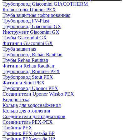
Трубопровод Giacomini GIACOTHERM
Коллекторы Uponor PEX
Труба защитная гофрированная
Трубопровод FV-Plast
Трубопровод Giacomini GX
Инструмент Giacomini GX
Трубы Giacomini GX
Фитинги Giacomini GX
Труба защитная
Трубопровод Rehau Rautitan
Трубы Rehau Rautitan
Фитинги Rehau Rautitan
Трубопровод Rommer PEX
Трубопровод Stout PEX
Фитинги Stout PEX
Трубопровод Uponor PEX
Соединители Uponor Wirsbo PEX
Водорозетка
Кольца для водоснабжения
Кольца для отопления
Соединители для радиаторов
Соединитель PEX-PEX
Тройник PEX
Тройник PEX-резьба ВР
Тройник PEX-резьба НР