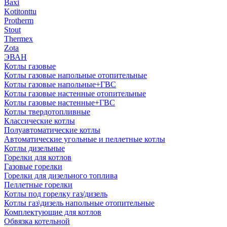
Baxi
Kotitonttu
Protherm
Stout
Thermex
Zota
ЭВАН
Котлы газовые
Котлы газовые напольные отопительные
Котлы газовые напольные+ГВС
Котлы газовые настенные отопительные
Котлы газовые настенные+ГВС
Котлы твердотопливные
Классические котлы
Полуавтоматические котлы
Автоматические угольные и пеллетные котлы
Котлы дизельные
Горелки для котлов
Газовые горелки
Горелки для дизельного топлива
Пеллетные горелки
Котлы под горелку газ/дизель
Котлы газ\дизель напольные отопительные
Комплектующие для котлов
Обвязка котельной