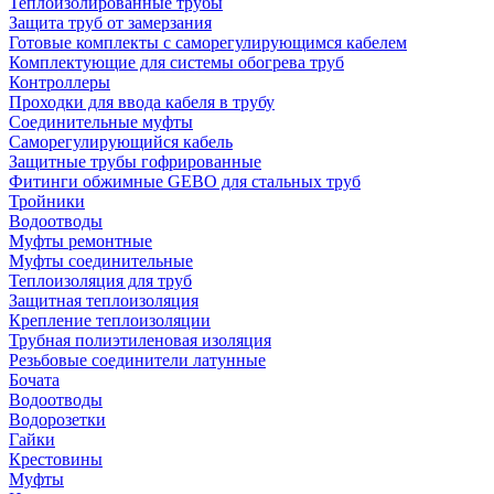
Теплоизолированные трубы
Защита труб от замерзания
Готовые комплекты с саморегулирующимся кабелем
Комплектующие для системы обогрева труб
Контроллеры
Проходки для ввода кабеля в трубу
Соединительные муфты
Саморегулирующийся кабель
Защитные трубы гофрированные
Фитинги обжимные GEBO для стальных труб
Тройники
Водоотводы
Муфты ремонтные
Муфты соединительные
Теплоизоляция для труб
Защитная теплоизоляция
Крепление теплоизоляции
Трубная полиэтиленовая изоляция
Резьбовые соединители латунные
Бочата
Водоотводы
Водорозетки
Гайки
Крестовины
Муфты