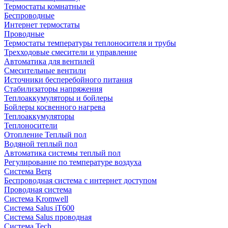
Термостаты комнатные
Беспроводные
Интернет термостаты
Проводные
Термостаты температуры теплоносителя и трубы
Трехходовые смесители и управление
Автоматика для вентилей
Смесительные вентили
Источники бесперебойного питания
Стабилизаторы напряжения
Теплоаккумуляторы и бойлеры
Бойлеры косвенного нагрева
Теплоаккумуляторы
Теплоносители
Отопление Теплый пол
Водяной теплый пол
Автоматика системы теплый пол
Регулирование по температуре воздуха
Система Berg
Беспроводная система с интернет доступом
Проводная система
Система Kromwell
Система Salus iT600
Система Salus проводная
Система Tech