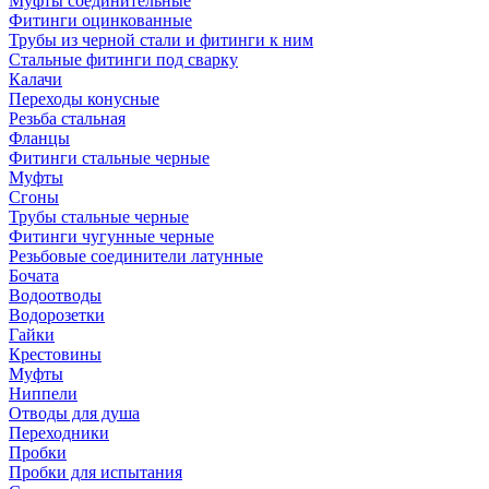
Муфты соединительные
Фитинги оцинкованные
Трубы из черной стали и фитинги к ним
Стальные фитинги под сварку
Калачи
Переходы конусные
Резьба стальная
Фланцы
Фитинги стальные черные
Муфты
Сгоны
Трубы стальные черные
Фитинги чугунные черные
Резьбовые соединители латунные
Бочата
Водоотводы
Водорозетки
Гайки
Крестовины
Муфты
Ниппели
Отводы для душа
Переходники
Пробки
Пробки для испытания