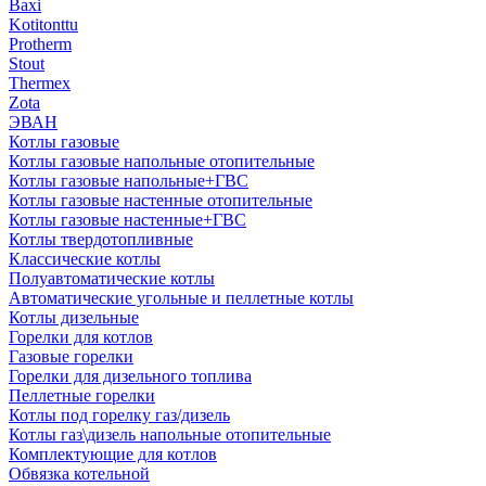
Baxi
Kotitonttu
Protherm
Stout
Thermex
Zota
ЭВАН
Котлы газовые
Котлы газовые напольные отопительные
Котлы газовые напольные+ГВС
Котлы газовые настенные отопительные
Котлы газовые настенные+ГВС
Котлы твердотопливные
Классические котлы
Полуавтоматические котлы
Автоматические угольные и пеллетные котлы
Котлы дизельные
Горелки для котлов
Газовые горелки
Горелки для дизельного топлива
Пеллетные горелки
Котлы под горелку газ/дизель
Котлы газ\дизель напольные отопительные
Комплектующие для котлов
Обвязка котельной