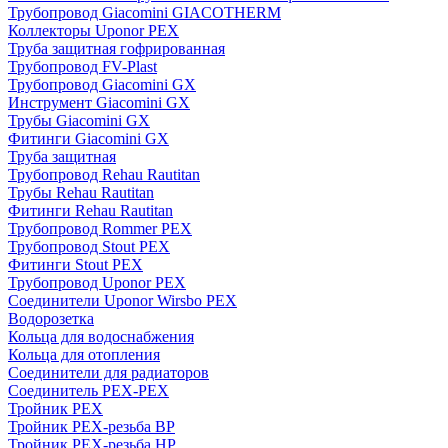
Трубопровод Giacomini GIACOTHERM
Коллекторы Uponor PEX
Труба защитная гофрированная
Трубопровод FV-Plast
Трубопровод Giacomini GX
Инструмент Giacomini GX
Трубы Giacomini GX
Фитинги Giacomini GX
Труба защитная
Трубопровод Rehau Rautitan
Трубы Rehau Rautitan
Фитинги Rehau Rautitan
Трубопровод Rommer PEX
Трубопровод Stout PEX
Фитинги Stout PEX
Трубопровод Uponor PEX
Соединители Uponor Wirsbo PEX
Водорозетка
Кольца для водоснабжения
Кольца для отопления
Соединители для радиаторов
Соединитель PEX-PEX
Тройник PEX
Тройник PEX-резьба ВР
Тройник PEX-резьба НР