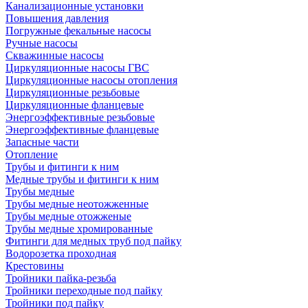
Канализационные установки
Повышения давления
Погружные фекальные насосы
Ручные насосы
Скважинные насосы
Циркуляционные насосы ГВС
Циркуляционные насосы отопления
Циркуляционные резьбовые
Циркуляционные фланцевые
Энергоэффективные резьбовые
Энергоэффективные фланцевые
Запасные части
Отопление
Трубы и фитинги к ним
Медные трубы и фитинги к ним
Трубы медные
Трубы медные неотожженные
Трубы медные отожженые
Трубы медные хромированные
Фитинги для медных труб под пайку
Водорозетка проходная
Крестовины
Тройники пайка-резьба
Тройники переходные под пайку
Тройники под пайку