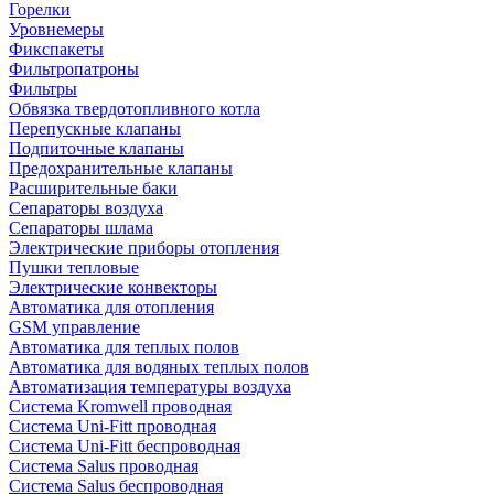
Горелки
Уровнемеры
Фикспакеты
Фильтропатроны
Фильтры
Обвязка твердотопливного котла
Перепускные клапаны
Подпиточные клапаны
Предохранительные клапаны
Расширительные баки
Сепараторы воздуха
Сепараторы шлама
Электрические приборы отопления
Пушки тепловые
Электрические конвекторы
Автоматика для отопления
GSM управление
Автоматика для теплых полов
Автоматика для водяных теплых полов
Автоматизация температуры воздуха
Система Kromwell проводная
Система Uni-Fitt проводная
Система Uni-Fitt беспроводная
Система Salus проводная
Система Salus беспроводная