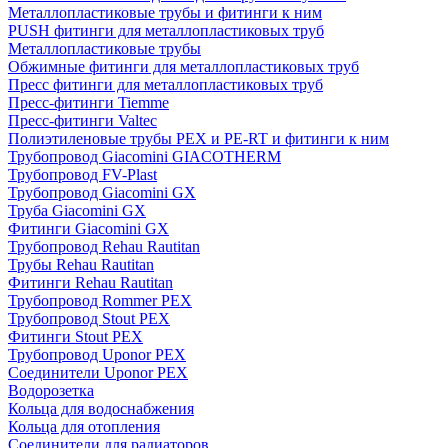
Металлопластиковые трубы и фитинги к ним
PUSH фитинги для металлопластиковых труб
Металлопластиковые трубы
Обжимные фитинги для металлопластиковых труб
Пресс фитинги для металлопластиковых труб
Пресс-фитинги Tiemme
Пресс-фитинги Valtec
Полиэтиленовые трубы PEX и PE-RT и фитинги к ним
Трубопровод Giacomini GIACOTHERM
Трубопровод FV-Plast
Трубопровод Giacomini GX
Труба Giacomini GX
Фитинги Giacomini GX
Трубопровод Rehau Rautitan
Трубы Rehau Rautitan
Фитинги Rehau Rautitan
Трубопровод Rommer PEX
Трубопровод Stout PEX
Фитинги Stout PEX
Трубопровод Uponor PEX
Соединители Uponor PEX
Водорозетка
Кольца для водоснабжения
Кольца для отопления
Соединители для радиаторов