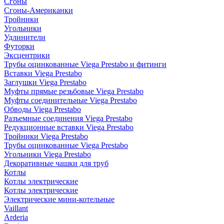
Сгоны
Сгоны-Американки
Тройники
Угольники
Удлинители
Футорки
Эксцентрики
Трубы оцинкованные Viega Prestabo и фитинги
Вставки Viega Prestabo
Заглушки Viega Prestabo
Муфты прямые резьбовые Viega Prestabo
Муфты соединительные Viega Prestabo
Обводы Viega Prestabo
Разъемные соединения Viega Prestabo
Редукционные вставки Viega Prestabo
Тройники Viega Prestabo
Трубы оцинкованные Viega Prestabo
Угольники Viega Prestabo
Декоративные чашки для труб
Котлы
Котлы электрические
Котлы электрические
Электрические мини-котельные
Vaillant
Arderia