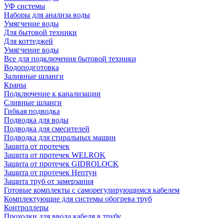
УФ системы
Наборы для анализа воды
Умягчение воды
Для бытовой техники
Для коттеджей
Умягчение воды
Все для подключения бытовой техники
Водоподготовка
Заливные шланги
Краны
Подключение к канализации
Сливные шланги
Гибкая подводка
Подводка для воды
Подводка для смесителей
Подводка для стиральных машин
Защита от протечек
Защита от протечек WELROK
Защита от протечек GIDROLOCK
Защита от протечек Нептун
Защита труб от замерзания
Готовые комплекты с саморегулирующимся кабелем
Комплектующие для системы обогрева труб
Контроллеры
Проходки для ввода кабеля в трубу