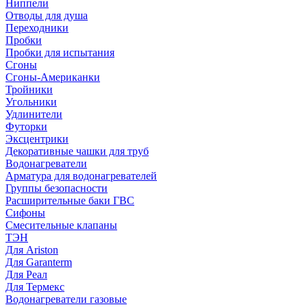
Ниппели
Отводы для душа
Переходники
Пробки
Пробки для испытания
Сгоны
Сгоны-Американки
Тройники
Угольники
Удлинители
Футорки
Эксцентрики
Декоративные чашки для труб
Водонагреватели
Арматура для водонагревателей
Группы безопасности
Расширительные баки ГВС
Сифоны
Смесительные клапаны
ТЭН
Для Ariston
Для Garanterm
Для Реал
Для Термекс
Водонагреватели газовые