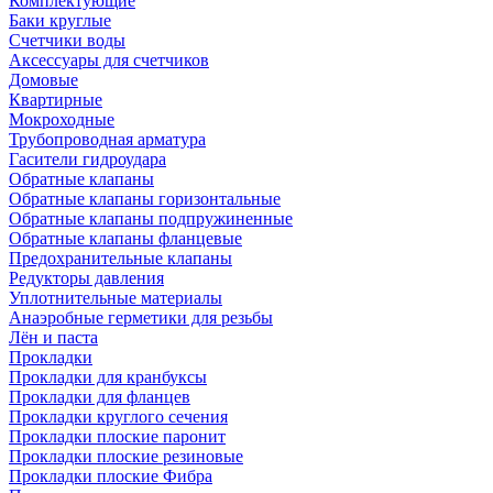
Комплектующие
Баки круглые
Счетчики воды
Аксессуары для счетчиков
Домовые
Квартирные
Мокроходные
Трубопроводная арматура
Гасители гидроудара
Обратные клапаны
Обратные клапаны горизонтальные
Обратные клапаны подпружиненные
Обратные клапаны фланцевые
Предохранительные клапаны
Редукторы давления
Уплотнительные материалы
Анаэробные герметики для резьбы
Лён и паста
Прокладки
Прокладки для кранбуксы
Прокладки для фланцев
Прокладки круглого сечения
Прокладки плоские паронит
Прокладки плоские резиновые
Прокладки плоские Фибра