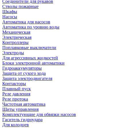
Соединители для рукавов
Стволы пожарные
Шкафы
Насосы
Автоматика для насосов
Автоматика по уровню воды
Механическая
Электрическая
Контроллеры
Поплавковые выключатели
Электроды
Для агрессивных жидкостей
Блоки электронной автоматики
Гидроаккумуляторы
Защита от сухого хода
Защита электродвигателя
Контакторы
Плавный пуск
Реле давления
Реле протока
Частотная автоматика
Щиты управления
Комплектующие для обвязки насосов
Гаситель гидроудара
Для колодцев