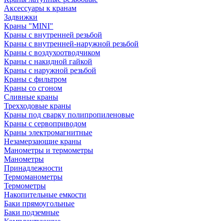
Аксессуары к кранам
Задвижки
Краны "MINI"
Краны с внутренней резьбой
Краны с внутренней-наружной резьбой
Краны с воздухоотводчиком
Краны с накидной гайкой
Краны с наружной резьбой
Краны с фильтром
Краны со сгоном
Сливные краны
Трехходовые краны
Краны под сварку полипропиленовые
Краны с сервоприводом
Краны электромагнитные
Незамерзающие краны
Манометры и термометры
Манометры
Принадлежности
Термоманометры
Термометры
Накопительные емкости
Баки прямоугольные
Баки подземные