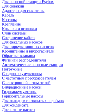
Для насосной станции Esybox
Для скважин
Адаптеры для скважины
Кабель
Кессоны
Крепление
Крышки и оголовки
Слив системы
Соединение кабеля
Для фекальных насосов
Для циркуляционных насосов
Кронштейны и виброгасители
Обратные клапаны
Фитинги распределители
Автоматические насосные станции
Погружные
С гидроаккумулятором
С частотным преобразователем
С электронной автоматикой
Вибрационные насосы
Гидроаккумуляторы
Горизонтальные насосы
Для колодцев и открытых водоёмов
Для конденсата
Дренажные насосы