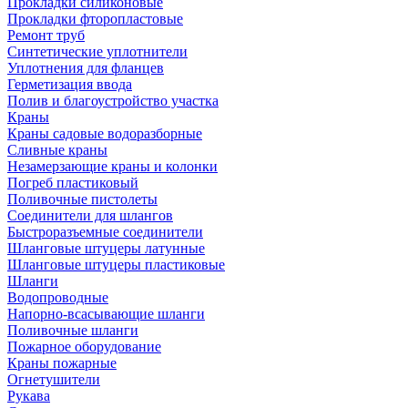
Прокладки силиконовые
Прокладки фторопластовые
Ремонт труб
Синтетические уплотнители
Уплотнения для фланцев
Герметизация ввода
Полив и благоустройство участка
Краны
Краны садовые водоразборные
Сливные краны
Незамерзающие краны и колонки
Погреб пластиковый
Поливочные пистолеты
Соединители для шлангов
Быстроразъемные соединители
Шланговые штуцеры латунные
Шланговые штуцеры пластиковые
Шланги
Водопроводные
Напорно-всасывающие шланги
Поливочные шланги
Пожарное оборудование
Краны пожарные
Огнетушители
Рукава