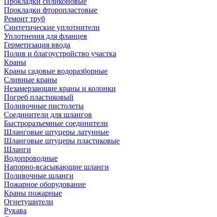
Прокладки силиконовые
Прокладки фторопластовые
Ремонт труб
Синтетические уплотнители
Уплотнения для фланцев
Герметизация ввода
Полив и благоустройство участка
Краны
Краны садовые водоразборные
Сливные краны
Незамерзающие краны и колонки
Погреб пластиковый
Поливочные пистолеты
Соединители для шлангов
Быстроразъемные соединители
Шланговые штуцеры латунные
Шланговые штуцеры пластиковые
Шланги
Водопроводные
Напорно-всасывающие шланги
Поливочные шланги
Пожарное оборудование
Краны пожарные
Огнетушители
Рукава