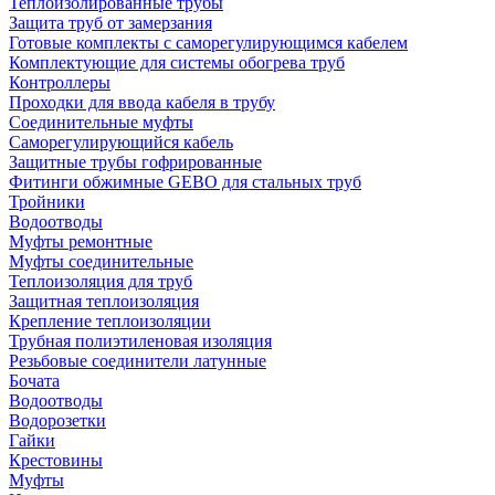
Теплоизолированные трубы
Защита труб от замерзания
Готовые комплекты с саморегулирующимся кабелем
Комплектующие для системы обогрева труб
Контроллеры
Проходки для ввода кабеля в трубу
Соединительные муфты
Саморегулирующийся кабель
Защитные трубы гофрированные
Фитинги обжимные GEBO для стальных труб
Тройники
Водоотводы
Муфты ремонтные
Муфты соединительные
Теплоизоляция для труб
Защитная теплоизоляция
Крепление теплоизоляции
Трубная полиэтиленовая изоляция
Резьбовые соединители латунные
Бочата
Водоотводы
Водорозетки
Гайки
Крестовины
Муфты