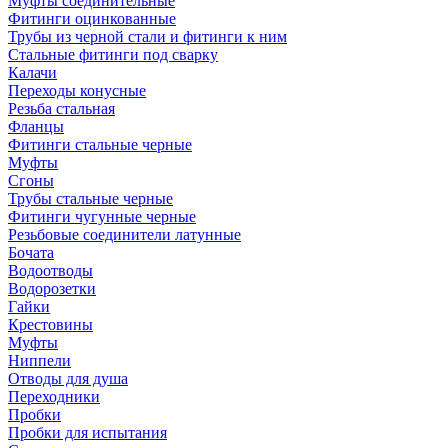
Муфты соединительные
Фитинги оцинкованные
Трубы из черной стали и фитинги к ним
Стальные фитинги под сварку
Калачи
Переходы конусные
Резьба стальная
Фланцы
Фитинги стальные черные
Муфты
Сгоны
Трубы стальные черные
Фитинги чугунные черные
Резьбовые соединители латунные
Бочата
Водоотводы
Водорозетки
Гайки
Крестовины
Муфты
Ниппели
Отводы для душа
Переходники
Пробки
Пробки для испытания