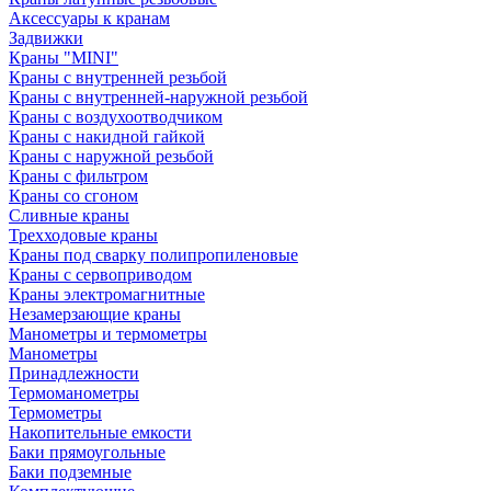
Аксессуары к кранам
Задвижки
Краны "MINI"
Краны с внутренней резьбой
Краны с внутренней-наружной резьбой
Краны с воздухоотводчиком
Краны с накидной гайкой
Краны с наружной резьбой
Краны с фильтром
Краны со сгоном
Сливные краны
Трехходовые краны
Краны под сварку полипропиленовые
Краны с сервоприводом
Краны электромагнитные
Незамерзающие краны
Манометры и термометры
Манометры
Принадлежности
Термоманометры
Термометры
Накопительные емкости
Баки прямоугольные
Баки подземные