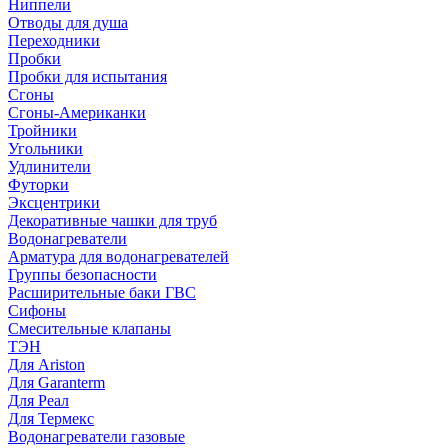
Ниппели
Отводы для душа
Переходники
Пробки
Пробки для испытания
Сгоны
Сгоны-Американки
Тройники
Угольники
Удлинители
Футорки
Эксцентрики
Декоративные чашки для труб
Водонагреватели
Арматура для водонагревателей
Группы безопасности
Расширительные баки ГВС
Сифоны
Смесительные клапаны
ТЭН
Для Ariston
Для Garanterm
Для Реал
Для Термекс
Водонагреватели газовые