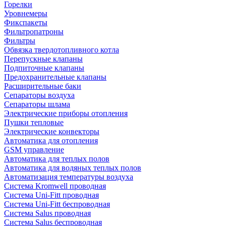
Горелки
Уровнемеры
Фикспакеты
Фильтропатроны
Фильтры
Обвязка твердотопливного котла
Перепускные клапаны
Подпиточные клапаны
Предохранительные клапаны
Расширительные баки
Сепараторы воздуха
Сепараторы шлама
Электрические приборы отопления
Пушки тепловые
Электрические конвекторы
Автоматика для отопления
GSM управление
Автоматика для теплых полов
Автоматика для водяных теплых полов
Автоматизация температуры воздуха
Система Kromwell проводная
Система Uni-Fitt проводная
Система Uni-Fitt беспроводная
Система Salus проводная
Система Salus беспроводная