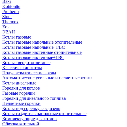
Baxi
Kotitonttu
Protherm
Stout
Thermex
Zota
ЭВАН
Котлы газовые
Котлы газовые напольные отопительные
Котлы газовые напольные+ГВС
Котлы газовые настенные отопительные
Котлы газовые настенные+ГВС
Котлы твердотопливные
Классические котлы
Полуавтоматические котлы
Автоматические угольные и пеллетные котлы
Котлы дизельные
Горелки для котлов
Газовые горелки
Горелки для дизельного топлива
Пеллетные горелки
Котлы под горелку газ/дизель
Котлы газ\дизель напольные отопительные
Комплектующие для котлов
Обвязка котельной