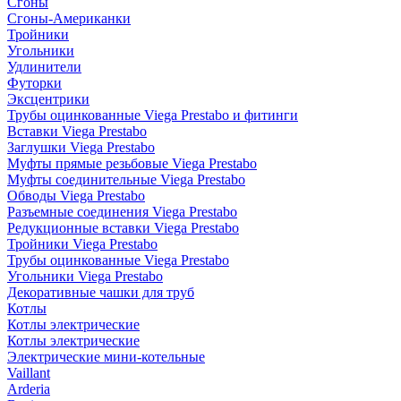
Сгоны
Сгоны-Американки
Тройники
Угольники
Удлинители
Футорки
Эксцентрики
Трубы оцинкованные Viega Prestabo и фитинги
Вставки Viega Prestabo
Заглушки Viega Prestabo
Муфты прямые резьбовые Viega Prestabo
Муфты соединительные Viega Prestabo
Обводы Viega Prestabo
Разъемные соединения Viega Prestabo
Редукционные вставки Viega Prestabo
Тройники Viega Prestabo
Трубы оцинкованные Viega Prestabo
Угольники Viega Prestabo
Декоративные чашки для труб
Котлы
Котлы электрические
Котлы электрические
Электрические мини-котельные
Vaillant
Arderia