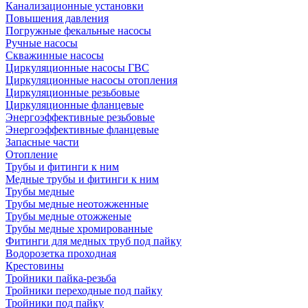
Канализационные установки
Повышения давления
Погружные фекальные насосы
Ручные насосы
Скважинные насосы
Циркуляционные насосы ГВС
Циркуляционные насосы отопления
Циркуляционные резьбовые
Циркуляционные фланцевые
Энергоэффективные резьбовые
Энергоэффективные фланцевые
Запасные части
Отопление
Трубы и фитинги к ним
Медные трубы и фитинги к ним
Трубы медные
Трубы медные неотожженные
Трубы медные отожженые
Трубы медные хромированные
Фитинги для медных труб под пайку
Водорозетка проходная
Крестовины
Тройники пайка-резьба
Тройники переходные под пайку
Тройники под пайку