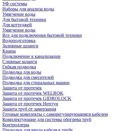
УФ системы
Наборы для анализа воды
Умягчение воды
Для бытовой техники
Для коттеджей
Умягчение воды
Все для подключения бытовой техники
Водоподготовка
Заливные шланги
Краны
Подключение к канализации
Сливные шланги
Гибкая подводка
Подводка для воды
Подводка для смесителей
Подводка для стиральных машин
Защита от протечек
Защита от протечек WELROK
Защита от протечек GIDROLOCK
Защита от протечек Нептун
Защита труб от замерзания
Готовые комплекты с саморегулирующимся кабелем
Комплектующие для системы обогрева труб
Контроллеры
Проходки для ввода кабеля в трубу