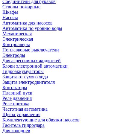
Соединители для рукавов
Стволы пожарные
Шкафы
Насосы
Автоматика для насосов
Автоматика по уровню воды
Механическая
Электрическая
Контроллеры
Поплавковые выключатели
Электроды
Для агрессивных жидкостей
Блоки электронной автоматики
Гидроаккумуляторы
Защита от сухого хода
Защита электродвигателя
Контакторы
Плавный пуск
Реле давления
Реле протока
Частотная автоматика
Щиты управления
Комплектующие для обвязки насосов
Гаситель гидроудара
Для колодцев