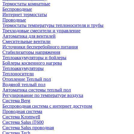
Термостаты комнатные
Беспроводные
Интернет термостаты
Проводные
Термостаты температуры теплоносителя и трубы
Трехходовые смесители и управление
Автоматика для вентилей
Смесительные вентили
Источники бесперебойного питания
Стабилизаторы напряжения
Теплоаккумуляторы и бойлеры
Бойлеры косвенного нагрева
Теплоаккумуляторы
Теплоносители
Отопление Теплый пол
Водяной теплый пол
Автоматика системы теплый пол
Регулирование по температуре воздуха
Система Berg
Беспроводная система с интернет доступом
Проводная система
Система Kromwell
Система Salus iT600
Система Salus проводная
Система Tech