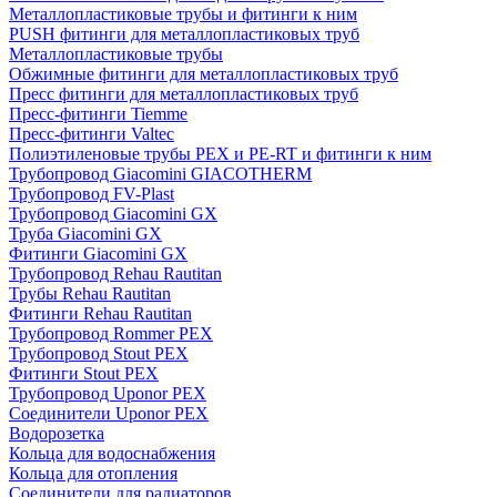
Металлопластиковые трубы и фитинги к ним
PUSH фитинги для металлопластиковых труб
Металлопластиковые трубы
Обжимные фитинги для металлопластиковых труб
Пресс фитинги для металлопластиковых труб
Пресс-фитинги Tiemme
Пресс-фитинги Valtec
Полиэтиленовые трубы PEX и PE-RT и фитинги к ним
Трубопровод Giacomini GIACOTHERM
Трубопровод FV-Plast
Трубопровод Giacomini GX
Труба Giacomini GX
Фитинги Giacomini GX
Трубопровод Rehau Rautitan
Трубы Rehau Rautitan
Фитинги Rehau Rautitan
Трубопровод Rommer PEX
Трубопровод Stout PEX
Фитинги Stout PEX
Трубопровод Uponor PEX
Соединители Uponor PEX
Водорозетка
Кольца для водоснабжения
Кольца для отопления
Соединители для радиаторов