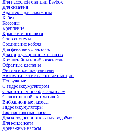
Для насосной станции Esybox
Для скважин
Адаптеры для скважины
Кабель
Кессоны
Крепление
Крышки и оголовки
Слив системы
Соединение кабеля
Для фекальных насосов
Для циркуляционных насосов
Кронштейны и виброгасители
Обратные клапаны
Фитинги распределители
Автоматические насосные станции
Погружные
С гидроаккумулятором
С частотным преобразователем
С электронной автоматикой
Вибрационные насосы
Гидроаккумуляторы
Горизонтальные насосы
Для колодцев и открытых водоёмов
Для конденсата
Дренажные насосы