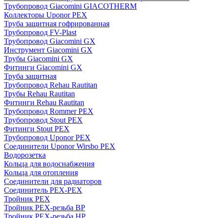
Трубопровод Giacomini GIACOTHERM
Коллекторы Uponor PEX
Труба защитная гофрированная
Трубопровод FV-Plast
Трубопровод Giacomini GX
Инструмент Giacomini GX
Трубы Giacomini GX
Фитинги Giacomini GX
Труба защитная
Трубопровод Rehau Rautitan
Трубы Rehau Rautitan
Фитинги Rehau Rautitan
Трубопровод Rommer PEX
Трубопровод Stout PEX
Фитинги Stout PEX
Трубопровод Uponor PEX
Соединители Uponor Wirsbo PEX
Водорозетка
Кольца для водоснабжения
Кольца для отопления
Соединители для радиаторов
Соединитель PEX-PEX
Тройник PEX
Тройник PEX-резьба ВР
Тройник PEX-резьба НР