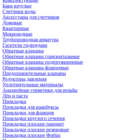
Комплектующие
Баки круглые
Счетчики воды
Аксессуары для счетчиков
Домовые
Квартирные
Мокроходные
Трубопроводная арматура
Гасители гидроудара
Обратные клапаны
Обратные клапаны горизонтальные
Обратные клапаны подпружиненные
Обратные клапаны фланцевые
Предохранительные клапаны
Редукторы давления
Уплотнительные материалы
Анаэробные герметики для резьбы
Лён и паста
Прокладки
Прокладки для кранбуксы
Прокладки для фланцев
Прокладки круглого сечения
Прокладки плоские паронит
Прокладки плоские резиновые
Прокладки плоские Фибра