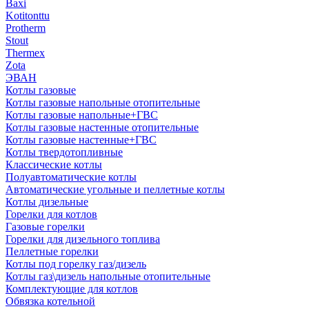
Baxi
Kotitonttu
Protherm
Stout
Thermex
Zota
ЭВАН
Котлы газовые
Котлы газовые напольные отопительные
Котлы газовые напольные+ГВС
Котлы газовые настенные отопительные
Котлы газовые настенные+ГВС
Котлы твердотопливные
Классические котлы
Полуавтоматические котлы
Автоматические угольные и пеллетные котлы
Котлы дизельные
Горелки для котлов
Газовые горелки
Горелки для дизельного топлива
Пеллетные горелки
Котлы под горелку газ/дизель
Котлы газ\дизель напольные отопительные
Комплектующие для котлов
Обвязка котельной