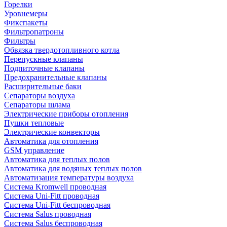
Горелки
Уровнемеры
Фикспакеты
Фильтропатроны
Фильтры
Обвязка твердотопливного котла
Перепускные клапаны
Подпиточные клапаны
Предохранительные клапаны
Расширительные баки
Сепараторы воздуха
Сепараторы шлама
Электрические приборы отопления
Пушки тепловые
Электрические конвекторы
Автоматика для отопления
GSM управление
Автоматика для теплых полов
Автоматика для водяных теплых полов
Автоматизация температуры воздуха
Система Kromwell проводная
Система Uni-Fitt проводная
Система Uni-Fitt беспроводная
Система Salus проводная
Система Salus беспроводная