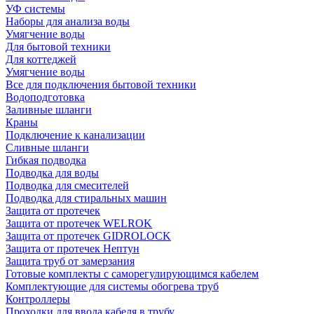
УФ системы
Наборы для анализа воды
Умягчение воды
Для бытовой техники
Для коттеджей
Умягчение воды
Все для подключения бытовой техники
Водоподготовка
Заливные шланги
Краны
Подключение к канализации
Сливные шланги
Гибкая подводка
Подводка для воды
Подводка для смесителей
Подводка для стиральных машин
Защита от протечек
Защита от протечек WELROK
Защита от протечек GIDROLOCK
Защита от протечек Нептун
Защита труб от замерзания
Готовые комплекты с саморегулирующимся кабелем
Комплектующие для системы обогрева труб
Контроллеры
Проходки для ввода кабеля в трубу