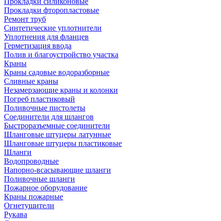
Прокладки силиконовые
Прокладки фторопластовые
Ремонт труб
Синтетические уплотнители
Уплотнения для фланцев
Герметизация ввода
Полив и благоустройство участка
Краны
Краны садовые водоразборные
Сливные краны
Незамерзающие краны и колонки
Погреб пластиковый
Поливочные пистолеты
Соединители для шлангов
Быстроразъемные соединители
Шланговые штуцеры латунные
Шланговые штуцеры пластиковые
Шланги
Водопроводные
Напорно-всасывающие шланги
Поливочные шланги
Пожарное оборудование
Краны пожарные
Огнетушители
Рукава