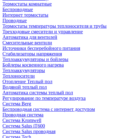
Термостаты комнатные
Беспроводные
Интернет термостаты
Проводные
Термостаты температуры теплоносителя и трубы
Трехходовые смесители и управление
Автоматика для вентилей
Смесительные вентили
Источники бесперебойного питания
Стабилизаторы напряжения
Теплоаккумуляторы и бойлеры
Бойлеры косвенного нагрева
Теплоаккумуляторы
Теплоносители
Отопление Теплый пол
Водяной теплый пол
Автоматика системы теплый пол
Регулирование по температуре воздуха
Система Berg
Беспроводная система с интернет доступом
Проводная система
Система Kromwell
Система Salus iT600
Система Salus проводная
Система Tech