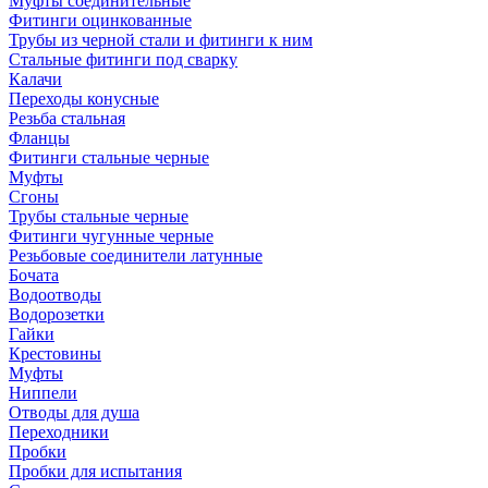
Муфты соединительные
Фитинги оцинкованные
Трубы из черной стали и фитинги к ним
Стальные фитинги под сварку
Калачи
Переходы конусные
Резьба стальная
Фланцы
Фитинги стальные черные
Муфты
Сгоны
Трубы стальные черные
Фитинги чугунные черные
Резьбовые соединители латунные
Бочата
Водоотводы
Водорозетки
Гайки
Крестовины
Муфты
Ниппели
Отводы для душа
Переходники
Пробки
Пробки для испытания