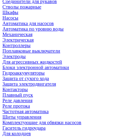
Соединители для рукавов
Стволы пожарные
Шкафы
Насосы
Автоматика для насосов
Автоматика по уровню воды
Механическая
Электрическая
Контроллеры
Поплавковые выключатели
Электроды
Для агрессивных жидкостей
Блоки электронной автоматики
Гидроаккумуляторы
Защита от сухого хода
Защита электродвигателя
Контакторы
Плавный пуск
Реле давления
Реле протока
Частотная автоматика
Щиты управления
Комплектующие для обвязки насосов
Гаситель гидроудара
Для колодцев