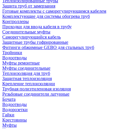
Теплоизолированные трубы
Защита труб от замерзания
Готовые комплекты с саморегулирующимся кабелем
Комплектующие для системы обогрева труб
Контроллеры
Проходки для ввода кабеля в трубу
Соединительные муфты
Саморегулирующийся кабель
Защитные трубы гофрированные
Фитинги обжимные GEBO для стальных труб
Тройники
Водоотводы
Муфты ремонтные
Муфты соединительные
Теплоизоляция для труб
Защитная теплоизоляция
Крепление теплоизоляции
Трубная полиэтиленовая изоляция
Резьбовые соединители латунные
Бочата
Водоотводы
Водорозетки
Гайки
Крестовины
Муфты