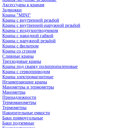
Аксессуары к кранам
Задвижки
Краны "MINI"
Краны с внутренней резьбой
Краны с внутренней-наружной резьбой
Краны с воздухоотводчиком
Краны с накидной гайкой
Краны с наружной резьбой
Краны с фильтром
Краны со сгоном
Сливные краны
Трехходовые краны
Краны под сварку полипропиленовые
Краны с сервоприводом
Краны электромагнитные
Незамерзающие краны
Манометры и термометры
Манометры
Принадлежности
Термоманометры
Термометры
Накопительные емкости
Баки прямоугольные
Баки подземные