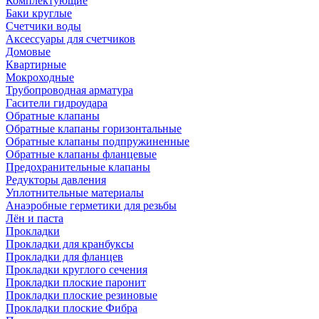
Комплектующие
Баки круглые
Счетчики воды
Аксессуары для счетчиков
Домовые
Квартирные
Мокроходные
Трубопроводная арматура
Гасители гидроудара
Обратные клапаны
Обратные клапаны горизонтальные
Обратные клапаны подпружиненные
Обратные клапаны фланцевые
Предохранительные клапаны
Редукторы давления
Уплотнительные материалы
Анаэробные герметики для резьбы
Лён и паста
Прокладки
Прокладки для кранбуксы
Прокладки для фланцев
Прокладки круглого сечения
Прокладки плоские паронит
Прокладки плоские резиновые
Прокладки плоские Фибра