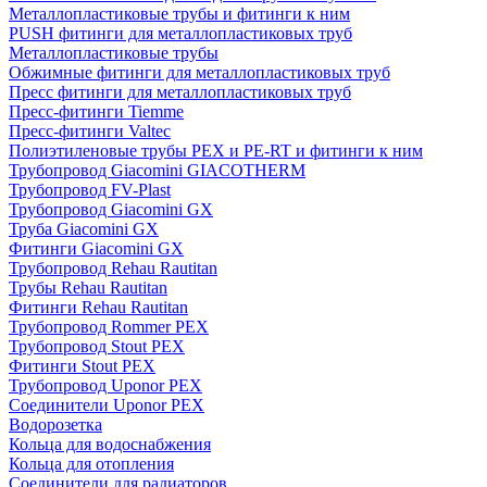
Металлопластиковые трубы и фитинги к ним
PUSH фитинги для металлопластиковых труб
Металлопластиковые трубы
Обжимные фитинги для металлопластиковых труб
Пресс фитинги для металлопластиковых труб
Пресс-фитинги Tiemme
Пресс-фитинги Valtec
Полиэтиленовые трубы PEX и PE-RT и фитинги к ним
Трубопровод Giacomini GIACOTHERM
Трубопровод FV-Plast
Трубопровод Giacomini GX
Труба Giacomini GX
Фитинги Giacomini GX
Трубопровод Rehau Rautitan
Трубы Rehau Rautitan
Фитинги Rehau Rautitan
Трубопровод Rommer PEX
Трубопровод Stout PEX
Фитинги Stout PEX
Трубопровод Uponor PEX
Соединители Uponor PEX
Водорозетка
Кольца для водоснабжения
Кольца для отопления
Соединители для радиаторов