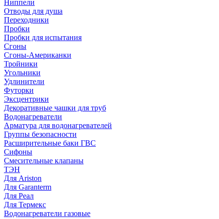
Ниппели
Отводы для душа
Переходники
Пробки
Пробки для испытания
Сгоны
Сгоны-Американки
Тройники
Угольники
Удлинители
Футорки
Эксцентрики
Декоративные чашки для труб
Водонагреватели
Арматура для водонагревателей
Группы безопасности
Расширительные баки ГВС
Сифоны
Смесительные клапаны
ТЭН
Для Ariston
Для Garanterm
Для Реал
Для Термекс
Водонагреватели газовые