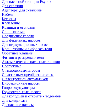
Для насосной станции Esybox
Для скважин
Адаптеры для скважины
Кабель
Кессоны
Крепление
Крышки и оголовки
Слив системы
Соединение кабеля
Для фекальных насосов
Для циркуляционных насосов
Кронштейны и виброгасители
Обратные клапаны
Фитинги распределители
Автоматические насосные станции
Погружные
С гидроаккумулятором
С частотным преобразователем
С электронной автоматикой
Вибрационные насосы
Гидроаккумуляторы
Горизонтальные насосы
Для колодцев и открытых водоёмов
Для конденсата
Дренажные насосы