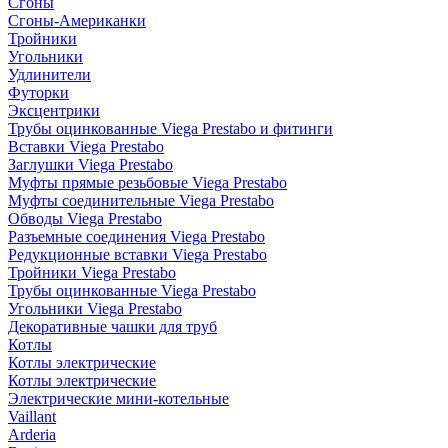
Сгоны
Сгоны-Американки
Тройники
Угольники
Удлинители
Футорки
Эксцентрики
Трубы оцинкованные Viega Prestabo и фитинги
Вставки Viega Prestabo
Заглушки Viega Prestabo
Муфты прямые резьбовые Viega Prestabo
Муфты соединительные Viega Prestabo
Обводы Viega Prestabo
Разъемные соединения Viega Prestabo
Редукционные вставки Viega Prestabo
Тройники Viega Prestabo
Трубы оцинкованные Viega Prestabo
Угольники Viega Prestabo
Декоративные чашки для труб
Котлы
Котлы электрические
Котлы электрические
Электрические мини-котельные
Vaillant
Arderia