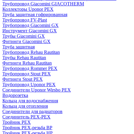
Трубопровод Giacomini GIACOTHERM
Коллекторы Uponor PEX
Труба защитная гофрированная
Трубопровод FV-Plast
Трубопровод Giacomini GX
Инструмент Giacomini GX
Трубы Giacomini GX
Фитинги Giacomini GX
Труба защитная
Трубопровод Rehau Rautitan
Трубы Rehau Rautitan
Фитинги Rehau Rautitan
Трубопровод Rommer PEX
Трубопровод Stout PEX
Фитинги Stout PEX
Трубопровод Uponor PEX
Соединители Uponor Wirsbo PEX
Водорозетка
Кольца для водоснабжения
Кольца для отопления
Соединители для радиаторов
Соединитель PEX-PEX
Тройник PEX
Тройник PEX-резьба ВР
Тройник PEX-резьба НР