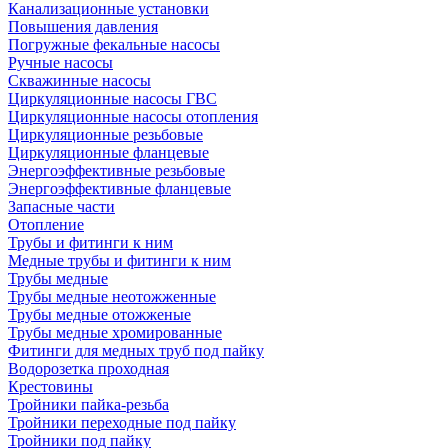
Канализационные установки
Повышения давления
Погружные фекальные насосы
Ручные насосы
Скважинные насосы
Циркуляционные насосы ГВС
Циркуляционные насосы отопления
Циркуляционные резьбовые
Циркуляционные фланцевые
Энергоэффективные резьбовые
Энергоэффективные фланцевые
Запасные части
Отопление
Трубы и фитинги к ним
Медные трубы и фитинги к ним
Трубы медные
Трубы медные неотожженные
Трубы медные отожженые
Трубы медные хромированные
Фитинги для медных труб под пайку
Водорозетка проходная
Крестовины
Тройники пайка-резьба
Тройники переходные под пайку
Тройники под пайку