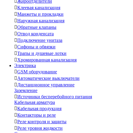

Жироотделители

Клеевая канализация

Манжеты и прокладки

Наружная канализация

Обратные клапаны

Отвод конденсата

Подключение унитаза

Сифоны и обвязки

Трапы и душевые лотки

Хромированная канализация
Электрика

GSM оборудование

Автоматические выключатели

Дистанционное управление
Заземление

Источники бесперебойного питания
Кабельная арматура

Кабельная продукция

Контакторы и реле

Реле контроля и защиты

Реле уровня жидкости