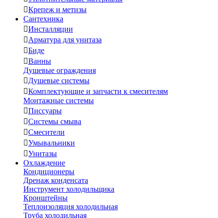

Крепеж и метизы
Сантехника

Инсталляции

Арматура для унитаза

Биде

Ванны
Душевые ограждения

Душевые системы

Комплектующие и запчасти к смесителям
Монтажные системы

Писсуары

Системы смыва

Смесители

Умывальники

Унитазы
Охлаждение
Кондиционеры
Дренаж конденсата
Инструмент холодильщика
Кронштейны
Теплоизоляция холодильная
Труба холодильная