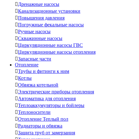

Дренажные насосы

Канализационные установки

Повышения давления

Погружные фекальные насосы

Ручные насосы

Скважинные насосы

Циркуляционные насосы ГВС

Циркуляционные насосы отопления

Запасные части
Отопление

Трубы и фитинги к ним

Котлы

Обвязка котельной

Электрические приборы отопления

Автоматика для отопления

Теплоаккумуляторы и бойлеры

Теплоносители

Отопление Теплый пол

Радиаторы и обвязка

Защита труб от замерзания