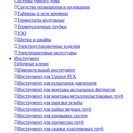
Системы умного дома

Средства оповещения и индикации

Таймеры и реле времени

Термостаты модульные

Термоусадочные трубки

УЗО

Щитки и шкафы

Электроустановочные изделия

Электрощитовые аксессуары
Инструмент
Гибочные клещи

Измерительный инструмент

Инструмент для Uponor PEX

Инструмент для испытания давлением

Инструмент для монтажа аксиальных фитингов

Инструмент для монтажа металлопластиковых труб

Инструмент для нарезки резьбы

Инструмент для пайки медных труб

Инструмент для промывки систем

Инструмент для прочистки труб

Инструмент для сварки пластиковых труб