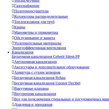

Теплосчетчики

Газоснабжение

Полотенцесушители

Коллекторы распределительные

Теплоизоляция для труб

Краны

Манометры и термометры

Обслуживание и защита

Уплотнительные материалы
Энергоэффективная вентиляция
Канализация
Бесшумная канализация Geberit Silent-PP

Автономная канализация

Аксессуары и дополнительное оборудование

Арматура с сухим затвором

Бесшумная канализация Rehau

Бесшумная канализация Uponor Decibel

Вакуумные клапаны

Внутренняя канализация

Все для подключения стиральных и посудомоечных ма

Дождевая и дренажная