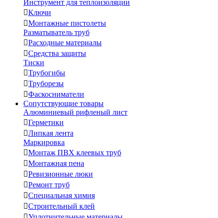
Инструмент для теплоизоляции

Ключи

Монтажные пистолеты
Разматыватель труб

Расходные материалы

Средства защиты
Тиски

Трубогибы

Труборезы

Фаскосниматели
Сопутствующие товары
Алюминиевый рифленый лист

Герметики

Липкая лента
Маркировка

Монтаж ПВХ клеевых труб

Монтажная пена

Ревизионные люки

Ремонт труб

Специальная химия

Строительный клей

Уплотнительные материалы