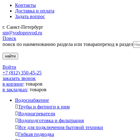
Контакты
Доставка и оплата
Задать вопрос
г. Санкт-Петербург
sm@vodoprovod.ru
Поиск
поиск по наименованию раздела или товара
переход в раздел
Войти
+7 (812) 350-45-25
заказать звонок
в корзине
:
товаров
в закладках
:
товаров
Водоснабжение

Трубы и фитинги к ним

Водонагреватели

Водоподготовка и фильтрация

Все для подключения бытовой техники

Гибкая подводка