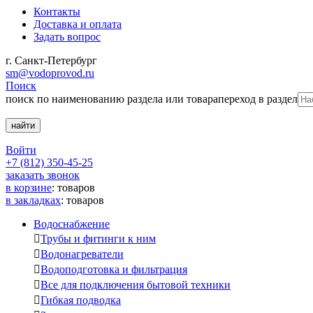
Контакты
Доставка и оплата
Задать вопрос
г. Санкт-Петербург
sm@vodoprovod.ru
Поиск
поиск по наименованию раздела или товара
переход в раздел
Войти
+7 (812) 350-45-25
заказать звонок
в корзине
:
товаров
в закладках
:
товаров
Водоснабжение

Трубы и фитинги к ним

Водонагреватели

Водоподготовка и фильтрация

Все для подключения бытовой техники

Гибкая подводка