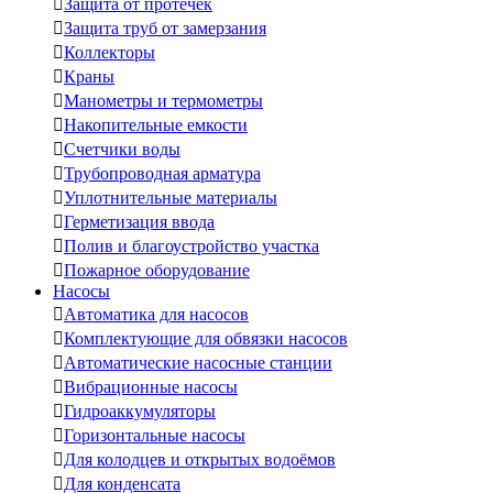

Защита от протечек

Защита труб от замерзания

Коллекторы

Краны

Манометры и термометры

Накопительные емкости

Счетчики воды

Трубопроводная арматура

Уплотнительные материалы

Герметизация ввода

Полив и благоустройство участка

Пожарное оборудование
Насосы

Автоматика для насосов

Комплектующие для обвязки насосов

Автоматические насосные станции

Вибрационные насосы

Гидроаккумуляторы

Горизонтальные насосы

Для колодцев и открытых водоёмов

Для конденсата