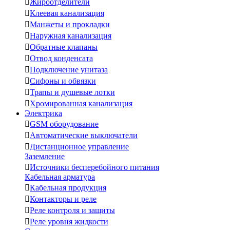

Жироотделители

Клеевая канализация

Манжеты и прокладки

Наружная канализация

Обратные клапаны

Отвод конденсата

Подключение унитаза

Сифоны и обвязки

Трапы и душевые лотки

Хромированная канализация
Электрика

GSM оборудование

Автоматические выключатели

Дистанционное управление
Заземление

Источники бесперебойного питания
Кабельная арматура

Кабельная продукция

Контакторы и реле

Реле контроля и защиты

Реле уровня жидкости