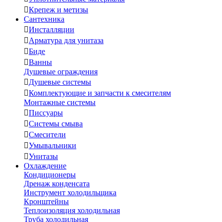

Крепеж и метизы
Сантехника

Инсталляции

Арматура для унитаза

Биде

Ванны
Душевые ограждения

Душевые системы

Комплектующие и запчасти к смесителям
Монтажные системы

Писсуары

Системы смыва

Смесители

Умывальники

Унитазы
Охлаждение
Кондиционеры
Дренаж конденсата
Инструмент холодильщика
Кронштейны
Теплоизоляция холодильная
Труба холодильная