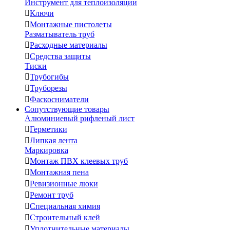
Инструмент для теплоизоляции

Ключи

Монтажные пистолеты
Разматыватель труб

Расходные материалы

Средства защиты
Тиски

Трубогибы

Труборезы

Фаскосниматели
Сопутствующие товары
Алюминиевый рифленый лист

Герметики

Липкая лента
Маркировка

Монтаж ПВХ клеевых труб

Монтажная пена

Ревизионные люки

Ремонт труб

Специальная химия

Строительный клей

Уплотнительные материалы