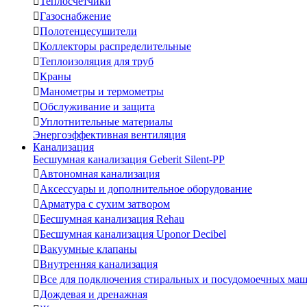

Теплосчетчики

Газоснабжение

Полотенцесушители

Коллекторы распределительные

Теплоизоляция для труб

Краны

Манометры и термометры

Обслуживание и защита

Уплотнительные материалы
Энергоэффективная вентиляция
Канализация
Бесшумная канализация Geberit Silent-PP

Автономная канализация

Аксессуары и дополнительное оборудование

Арматура с сухим затвором

Бесшумная канализация Rehau

Бесшумная канализация Uponor Decibel

Вакуумные клапаны

Внутренняя канализация

Все для подключения стиральных и посудомоечных ма

Дождевая и дренажная