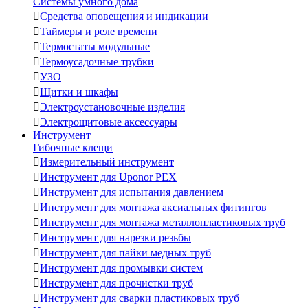
Системы умного дома

Средства оповещения и индикации

Таймеры и реле времени

Термостаты модульные

Термоусадочные трубки

УЗО

Щитки и шкафы

Электроустановочные изделия

Электрощитовые аксессуары
Инструмент
Гибочные клещи

Измерительный инструмент

Инструмент для Uponor PEX

Инструмент для испытания давлением

Инструмент для монтажа аксиальных фитингов

Инструмент для монтажа металлопластиковых труб

Инструмент для нарезки резьбы

Инструмент для пайки медных труб

Инструмент для промывки систем

Инструмент для прочистки труб

Инструмент для сварки пластиковых труб