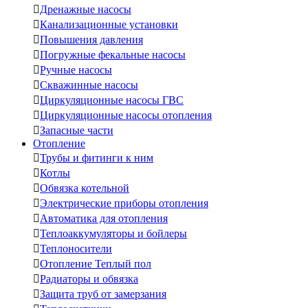

Дренажные насосы

Канализационные установки

Повышения давления

Погружные фекальные насосы

Ручные насосы

Скважинные насосы

Циркуляционные насосы ГВС

Циркуляционные насосы отопления

Запасные части
Отопление

Трубы и фитинги к ним

Котлы

Обвязка котельной

Электрические приборы отопления

Автоматика для отопления

Теплоаккумуляторы и бойлеры

Теплоносители

Отопление Теплый пол

Радиаторы и обвязка

Защита труб от замерзания