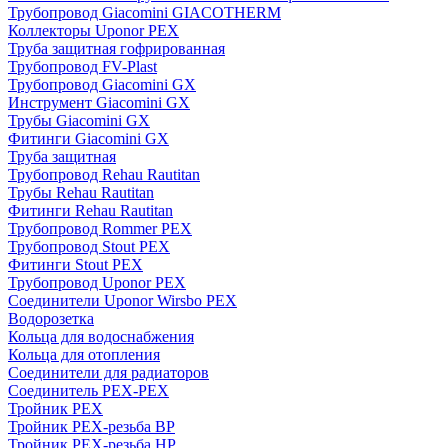
Трубопровод Giacomini GIACOTHERM
Коллекторы Uponor PEX
Труба защитная гофрированная
Трубопровод FV-Plast
Трубопровод Giacomini GX
Инструмент Giacomini GX
Трубы Giacomini GX
Фитинги Giacomini GX
Труба защитная
Трубопровод Rehau Rautitan
Трубы Rehau Rautitan
Фитинги Rehau Rautitan
Трубопровод Rommer PEX
Трубопровод Stout PEX
Фитинги Stout PEX
Трубопровод Uponor PEX
Соединители Uponor Wirsbo PEX
Водорозетка
Кольца для водоснабжения
Кольца для отопления
Соединители для радиаторов
Соединитель PEX-PEX
Тройник PEX
Тройник PEX-резьба ВР
Тройник PEX-резьба НР