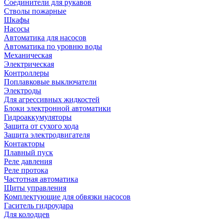
Соединители для рукавов
Стволы пожарные
Шкафы
Насосы
Автоматика для насосов
Автоматика по уровню воды
Механическая
Электрическая
Контроллеры
Поплавковые выключатели
Электроды
Для агрессивных жидкостей
Блоки электронной автоматики
Гидроаккумуляторы
Защита от сухого хода
Защита электродвигателя
Контакторы
Плавный пуск
Реле давления
Реле протока
Частотная автоматика
Щиты управления
Комплектующие для обвязки насосов
Гаситель гидроудара
Для колодцев