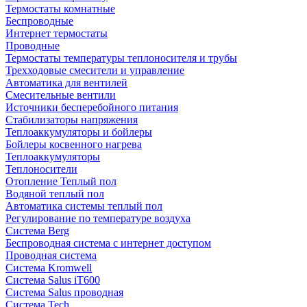
Термостаты комнатные
Беспроводные
Интернет термостаты
Проводные
Термостаты температуры теплоносителя и трубы
Трехходовые смесители и управление
Автоматика для вентилей
Смесительные вентили
Источники бесперебойного питания
Стабилизаторы напряжения
Теплоаккумуляторы и бойлеры
Бойлеры косвенного нагрева
Теплоаккумуляторы
Теплоносители
Отопление Теплый пол
Водяной теплый пол
Автоматика системы теплый пол
Регулирование по температуре воздуха
Система Berg
Беспроводная система с интернет доступом
Проводная система
Система Kromwell
Система Salus iT600
Система Salus проводная
Система Tech