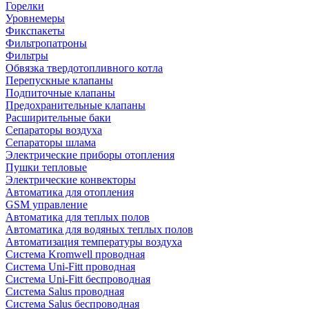
Горелки
Уровнемеры
Фикспакеты
Фильтропатроны
Фильтры
Обвязка твердотопливного котла
Перепускные клапаны
Подпиточные клапаны
Предохранительные клапаны
Расширительные баки
Сепараторы воздуха
Сепараторы шлама
Электрические приборы отопления
Пушки тепловые
Электрические конвекторы
Автоматика для отопления
GSM управление
Автоматика для теплых полов
Автоматика для водяных теплых полов
Автоматизация температуры воздуха
Система Kromwell проводная
Система Uni-Fitt проводная
Система Uni-Fitt беспроводная
Система Salus проводная
Система Salus беспроводная