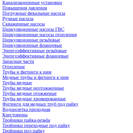
Канализационные установки
Повышения давления
Погружные фекальные насосы
Ручные насосы
Скважинные насосы
Циркуляционные насосы ГВС
Циркуляционные насосы отопления
Циркуляционные резьбовые
Циркуляционные фланцевые
Энергоэффективные резьбовые
Энергоэффективные фланцевые
Запасные части
Отопление
Трубы и фитинги к ним
Медные трубы и фитинги к ним
Трубы медные
Трубы медные неотожженные
Трубы медные отожженые
Трубы медные хромированные
Фитинги для медных труб под пайку
Водорозетка проходная
Крестовины
Тройники пайка-резьба
Тройники переходные под пайку
Тройники под пайку