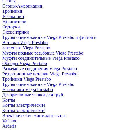
Сгоны
Сгоны-Американки
Тройники
Угольники
Удлинители
Футорки
Эксцентрики
Трубы оцинкованные Viega Prestabo и фитинги
Вставки Viega Prestabo
Заглушки Viega Prestabo
Муфты прямые резьбовые Viega Prestabo
Муфты соединительные Viega Prestabo
Обводы Viega Prestabo
Разъемные соединения Viega Prestabo
Редукционные вставки Viega Prestabo
Тройники Viega Prestabo
Трубы оцинкованные Viega Prestabo
Угольники Viega Prestabo
Декоративные чашки для труб
Котлы
Котлы электрические
Котлы электрические
Электрические мини-котельные
Vaillant
Arderia