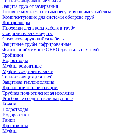
Теплоизолированные трубы
Защита труб от замерзания
Готовые комплекты с саморегулирующимся кабелем
Комплектующие для системы обогрева труб
Контроллеры
Проходки для ввода кабеля в трубу
Соединительные муфты
Саморегулирующийся кабель
Защитные трубы гофрированные
Фитинги обжимные GEBO для стальных труб
Тройники
Водоотводы
Муфты ремонтные
Муфты соединительные
Теплоизоляция для труб
Защитная теплоизоляция
Крепление теплоизоляции
Трубная полиэтиленовая изоляция
Резьбовые соединители латунные
Бочата
Водоотводы
Водорозетки
Гайки
Крестовины
Муфты