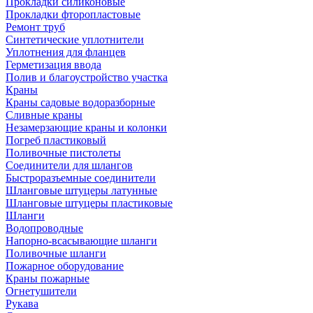
Прокладки силиконовые
Прокладки фторопластовые
Ремонт труб
Синтетические уплотнители
Уплотнения для фланцев
Герметизация ввода
Полив и благоустройство участка
Краны
Краны садовые водоразборные
Сливные краны
Незамерзающие краны и колонки
Погреб пластиковый
Поливочные пистолеты
Соединители для шлангов
Быстроразъемные соединители
Шланговые штуцеры латунные
Шланговые штуцеры пластиковые
Шланги
Водопроводные
Напорно-всасывающие шланги
Поливочные шланги
Пожарное оборудование
Краны пожарные
Огнетушители
Рукава