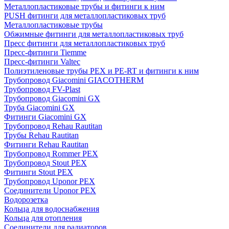
Металлопластиковые трубы и фитинги к ним
PUSH фитинги для металлопластиковых труб
Металлопластиковые трубы
Обжимные фитинги для металлопластиковых труб
Пресс фитинги для металлопластиковых труб
Пресс-фитинги Tiemme
Пресс-фитинги Valtec
Полиэтиленовые трубы PEX и PE-RT и фитинги к ним
Трубопровод Giacomini GIACOTHERM
Трубопровод FV-Plast
Трубопровод Giacomini GX
Труба Giacomini GX
Фитинги Giacomini GX
Трубопровод Rehau Rautitan
Трубы Rehau Rautitan
Фитинги Rehau Rautitan
Трубопровод Rommer PEX
Трубопровод Stout PEX
Фитинги Stout PEX
Трубопровод Uponor PEX
Соединители Uponor PEX
Водорозетка
Кольца для водоснабжения
Кольца для отопления
Соединители для радиаторов