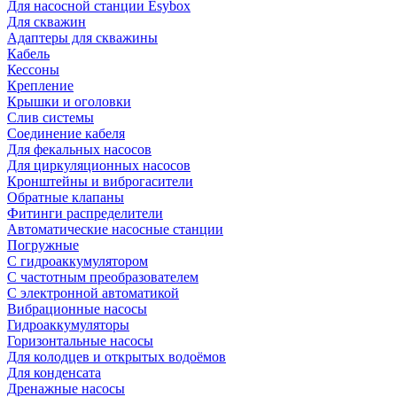
Для насосной станции Esybox
Для скважин
Адаптеры для скважины
Кабель
Кессоны
Крепление
Крышки и оголовки
Слив системы
Соединение кабеля
Для фекальных насосов
Для циркуляционных насосов
Кронштейны и виброгасители
Обратные клапаны
Фитинги распределители
Автоматические насосные станции
Погружные
С гидроаккумулятором
С частотным преобразователем
С электронной автоматикой
Вибрационные насосы
Гидроаккумуляторы
Горизонтальные насосы
Для колодцев и открытых водоёмов
Для конденсата
Дренажные насосы