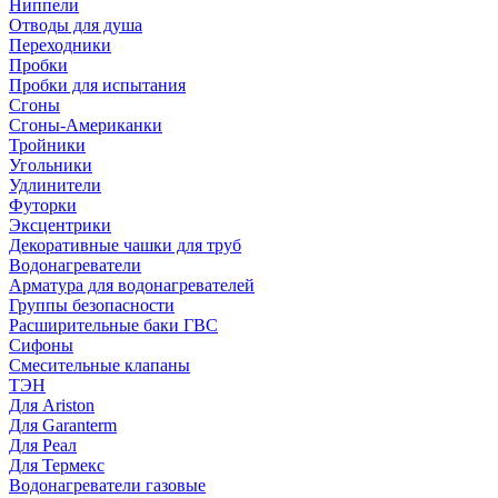
Ниппели
Отводы для душа
Переходники
Пробки
Пробки для испытания
Сгоны
Сгоны-Американки
Тройники
Угольники
Удлинители
Футорки
Эксцентрики
Декоративные чашки для труб
Водонагреватели
Арматура для водонагревателей
Группы безопасности
Расширительные баки ГВС
Сифоны
Смесительные клапаны
ТЭН
Для Ariston
Для Garanterm
Для Реал
Для Термекс
Водонагреватели газовые