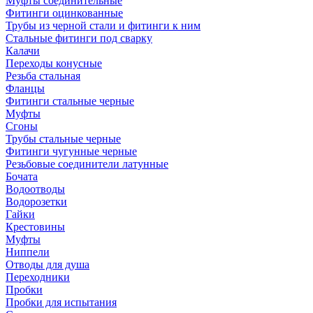
Муфты соединительные
Фитинги оцинкованные
Трубы из черной стали и фитинги к ним
Стальные фитинги под сварку
Калачи
Переходы конусные
Резьба стальная
Фланцы
Фитинги стальные черные
Муфты
Сгоны
Трубы стальные черные
Фитинги чугунные черные
Резьбовые соединители латунные
Бочата
Водоотводы
Водорозетки
Гайки
Крестовины
Муфты
Ниппели
Отводы для душа
Переходники
Пробки
Пробки для испытания