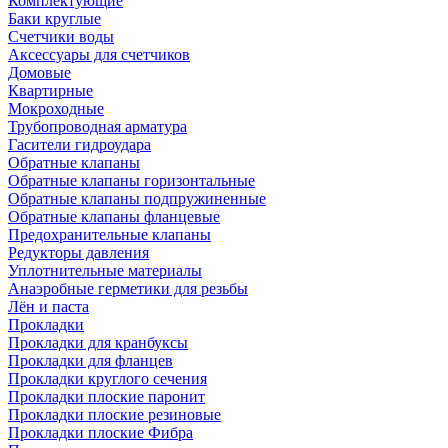
Комплектующие
Баки круглые
Счетчики воды
Аксессуары для счетчиков
Домовые
Квартирные
Мокроходные
Трубопроводная арматура
Гасители гидроудара
Обратные клапаны
Обратные клапаны горизонтальные
Обратные клапаны подпружиненные
Обратные клапаны фланцевые
Предохранительные клапаны
Редукторы давления
Уплотнительные материалы
Анаэробные герметики для резьбы
Лён и паста
Прокладки
Прокладки для кранбуксы
Прокладки для фланцев
Прокладки круглого сечения
Прокладки плоские паронит
Прокладки плоские резиновые
Прокладки плоские Фибра