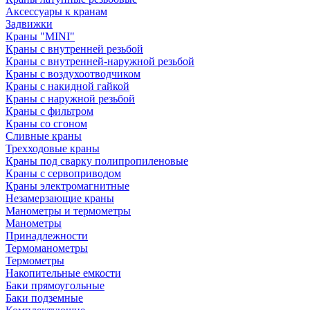
Аксессуары к кранам
Задвижки
Краны "MINI"
Краны с внутренней резьбой
Краны с внутренней-наружной резьбой
Краны с воздухоотводчиком
Краны с накидной гайкой
Краны с наружной резьбой
Краны с фильтром
Краны со сгоном
Сливные краны
Трехходовые краны
Краны под сварку полипропиленовые
Краны с сервоприводом
Краны электромагнитные
Незамерзающие краны
Манометры и термометры
Манометры
Принадлежности
Термоманометры
Термометры
Накопительные емкости
Баки прямоугольные
Баки подземные