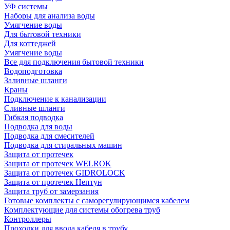
УФ системы
Наборы для анализа воды
Умягчение воды
Для бытовой техники
Для коттеджей
Умягчение воды
Все для подключения бытовой техники
Водоподготовка
Заливные шланги
Краны
Подключение к канализации
Сливные шланги
Гибкая подводка
Подводка для воды
Подводка для смесителей
Подводка для стиральных машин
Защита от протечек
Защита от протечек WELROK
Защита от протечек GIDROLOCK
Защита от протечек Нептун
Защита труб от замерзания
Готовые комплекты с саморегулирующимся кабелем
Комплектующие для системы обогрева труб
Контроллеры
Проходки для ввода кабеля в трубу