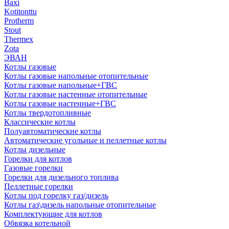
Baxi
Kotitonttu
Protherm
Stout
Thermex
Zota
ЭВАН
Котлы газовые
Котлы газовые напольные отопительные
Котлы газовые напольные+ГВС
Котлы газовые настенные отопительные
Котлы газовые настенные+ГВС
Котлы твердотопливные
Классические котлы
Полуавтоматические котлы
Автоматические угольные и пеллетные котлы
Котлы дизельные
Горелки для котлов
Газовые горелки
Горелки для дизельного топлива
Пеллетные горелки
Котлы под горелку газ/дизель
Котлы газ\дизель напольные отопительные
Комплектующие для котлов
Обвязка котельной