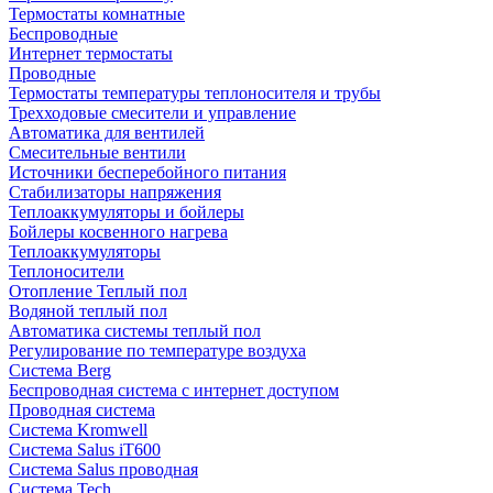
Термостаты комнатные
Беспроводные
Интернет термостаты
Проводные
Термостаты температуры теплоносителя и трубы
Трехходовые смесители и управление
Автоматика для вентилей
Смесительные вентили
Источники бесперебойного питания
Стабилизаторы напряжения
Теплоаккумуляторы и бойлеры
Бойлеры косвенного нагрева
Теплоаккумуляторы
Теплоносители
Отопление Теплый пол
Водяной теплый пол
Автоматика системы теплый пол
Регулирование по температуре воздуха
Система Berg
Беспроводная система с интернет доступом
Проводная система
Система Kromwell
Система Salus iT600
Система Salus проводная
Система Tech