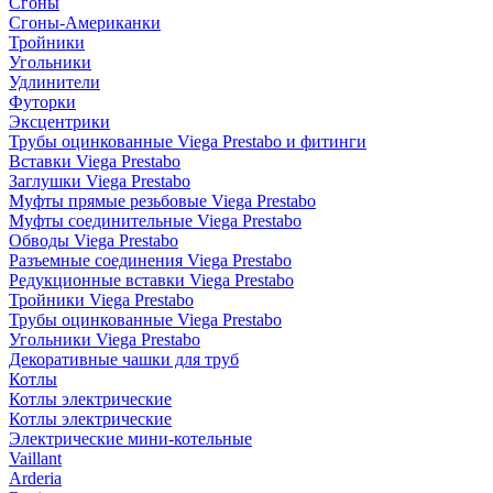
Сгоны
Сгоны-Американки
Тройники
Угольники
Удлинители
Футорки
Эксцентрики
Трубы оцинкованные Viega Prestabo и фитинги
Вставки Viega Prestabo
Заглушки Viega Prestabo
Муфты прямые резьбовые Viega Prestabo
Муфты соединительные Viega Prestabo
Обводы Viega Prestabo
Разъемные соединения Viega Prestabo
Редукционные вставки Viega Prestabo
Тройники Viega Prestabo
Трубы оцинкованные Viega Prestabo
Угольники Viega Prestabo
Декоративные чашки для труб
Котлы
Котлы электрические
Котлы электрические
Электрические мини-котельные
Vaillant
Arderia