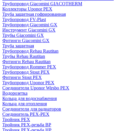
Трубопровод Giacomini GIACOTHERM
Коллекторы Uponor PEX
Труба защитная гофрированная
Трубопровод FV-Plast
Трубопровод Giacomini GX
Инструмент Giacomini GX
Трубы Giacomini GX
Фитинги Giacomini GX
Труба защитная
Трубопровод Rehau Rautitan
Трубы Rehau Rautitan
Фитинги Rehau Rautitan
Трубопровод Rommer PEX
Трубопровод Stout PEX
Фитинги Stout PEX
Трубопровод Uponor PEX
Соединители Uponor Wirsbo PEX
Водорозетка
Кольца для водоснабжения
Кольца для отопления
Соединители для радиаторов
Соединитель PEX-PEX
Тройник PEX
Тройник PEX-резьба ВР
Тройник PEX-резьба НР