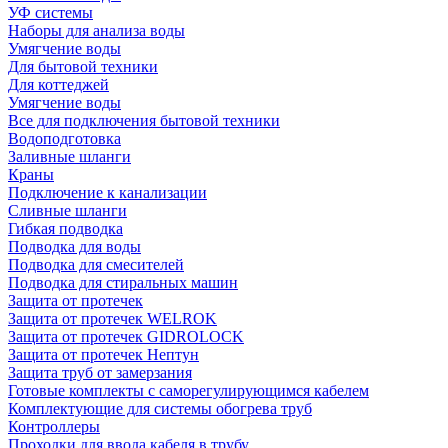
УФ системы
Наборы для анализа воды
Умягчение воды
Для бытовой техники
Для коттеджей
Умягчение воды
Все для подключения бытовой техники
Водоподготовка
Заливные шланги
Краны
Подключение к канализации
Сливные шланги
Гибкая подводка
Подводка для воды
Подводка для смесителей
Подводка для стиральных машин
Защита от протечек
Защита от протечек WELROK
Защита от протечек GIDROLOCK
Защита от протечек Нептун
Защита труб от замерзания
Готовые комплекты с саморегулирующимся кабелем
Комплектующие для системы обогрева труб
Контроллеры
Проходки для ввода кабеля в трубу