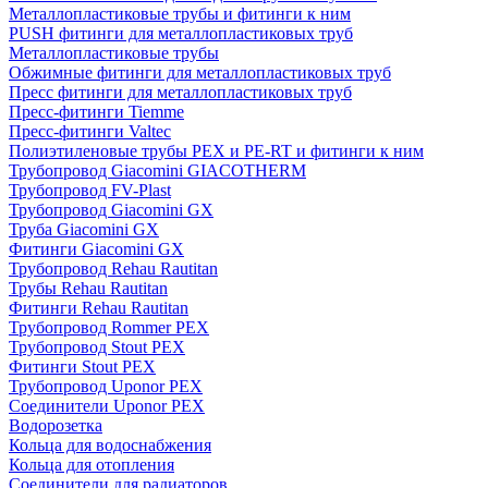
Металлопластиковые трубы и фитинги к ним
PUSH фитинги для металлопластиковых труб
Металлопластиковые трубы
Обжимные фитинги для металлопластиковых труб
Пресс фитинги для металлопластиковых труб
Пресс-фитинги Tiemme
Пресс-фитинги Valtec
Полиэтиленовые трубы PEX и PE-RT и фитинги к ним
Трубопровод Giacomini GIACOTHERM
Трубопровод FV-Plast
Трубопровод Giacomini GX
Труба Giacomini GX
Фитинги Giacomini GX
Трубопровод Rehau Rautitan
Трубы Rehau Rautitan
Фитинги Rehau Rautitan
Трубопровод Rommer PEX
Трубопровод Stout PEX
Фитинги Stout PEX
Трубопровод Uponor PEX
Соединители Uponor PEX
Водорозетка
Кольца для водоснабжения
Кольца для отопления
Соединители для радиаторов