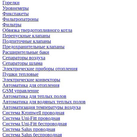
Горелки
Уровнемеры
Фикспакеты
Фильтропатроны
Фильтры
Обвязка твердотопливного котла
Перепускные клапаны
Подпиточные клапаны
Предохранительные клапаны
Расширительные баки
Сепараторы воздуха
Сепараторы шлама
Электрические приборы отопления
Пушки тепловые
Электрические конвекторы
Автоматика для отопления
GSM управление
Автоматика для теплых полов
Автоматика для водяных теплых полов
Автоматизация температуры воздуха
Система Kromwell проводная
Система Uni-Fitt проводная
Система Uni-Fitt беспроводная
Система Salus проводная
Система Salus беспроводная