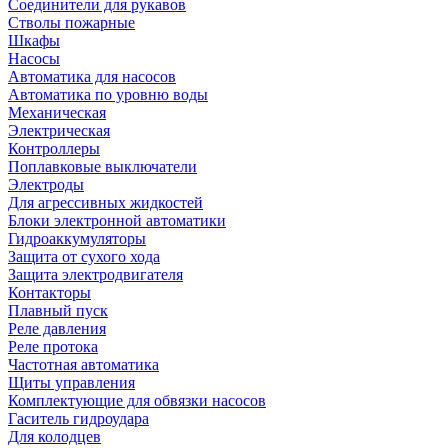
Соединители для рукавов
Стволы пожарные
Шкафы
Насосы
Автоматика для насосов
Автоматика по уровню воды
Механическая
Электрическая
Контроллеры
Поплавковые выключатели
Электроды
Для агрессивных жидкостей
Блоки электронной автоматики
Гидроаккумуляторы
Защита от сухого хода
Защита электродвигателя
Контакторы
Плавный пуск
Реле давления
Реле протока
Частотная автоматика
Щиты управления
Комплектующие для обвязки насосов
Гаситель гидроудара
Для колодцев