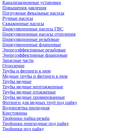
Канализационные установки
Повышения давления
Погружные фекальные насосы
Ручные насосы
Скважинные насосы
Циркуляционные насосы ГВС
Циркуляционные насосы отопления
Циркуляционные резьбовые
Циркуляционные фланцевые
Энергоэффективные резьбовые
Энергоэффективные фланцевые
Запасные части
Отопление
Трубы и фитинги к ним
Медные трубы и фитинги к ним
Трубы медные
Трубы медные неотожженные
Трубы медные отожженые
Трубы медные хромированные
Фитинги для медных труб под пайку
Водорозетка проходная
Крестовины
Тройники пайка-резьба
Тройники переходные под пайку
Тройники под пайку