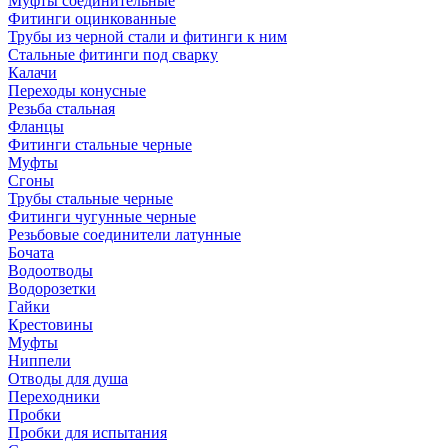
Муфты соединительные
Фитинги оцинкованные
Трубы из черной стали и фитинги к ним
Стальные фитинги под сварку
Калачи
Переходы конусные
Резьба стальная
Фланцы
Фитинги стальные черные
Муфты
Сгоны
Трубы стальные черные
Фитинги чугунные черные
Резьбовые соединители латунные
Бочата
Водоотводы
Водорозетки
Гайки
Крестовины
Муфты
Ниппели
Отводы для душа
Переходники
Пробки
Пробки для испытания