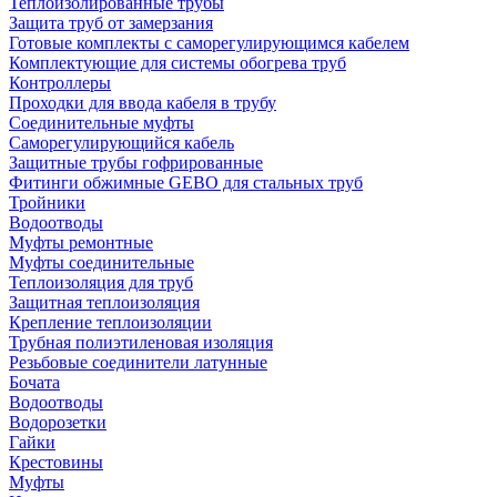
Теплоизолированные трубы
Защита труб от замерзания
Готовые комплекты с саморегулирующимся кабелем
Комплектующие для системы обогрева труб
Контроллеры
Проходки для ввода кабеля в трубу
Соединительные муфты
Саморегулирующийся кабель
Защитные трубы гофрированные
Фитинги обжимные GEBO для стальных труб
Тройники
Водоотводы
Муфты ремонтные
Муфты соединительные
Теплоизоляция для труб
Защитная теплоизоляция
Крепление теплоизоляции
Трубная полиэтиленовая изоляция
Резьбовые соединители латунные
Бочата
Водоотводы
Водорозетки
Гайки
Крестовины
Муфты