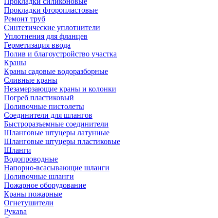
Прокладки силиконовые
Прокладки фторопластовые
Ремонт труб
Синтетические уплотнители
Уплотнения для фланцев
Герметизация ввода
Полив и благоустройство участка
Краны
Краны садовые водоразборные
Сливные краны
Незамерзающие краны и колонки
Погреб пластиковый
Поливочные пистолеты
Соединители для шлангов
Быстроразъемные соединители
Шланговые штуцеры латунные
Шланговые штуцеры пластиковые
Шланги
Водопроводные
Напорно-всасывающие шланги
Поливочные шланги
Пожарное оборудование
Краны пожарные
Огнетушители
Рукава