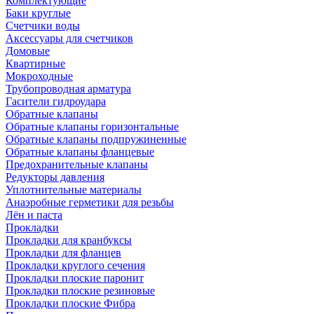
Комплектующие
Баки круглые
Счетчики воды
Аксессуары для счетчиков
Домовые
Квартирные
Мокроходные
Трубопроводная арматура
Гасители гидроудара
Обратные клапаны
Обратные клапаны горизонтальные
Обратные клапаны подпружиненные
Обратные клапаны фланцевые
Предохранительные клапаны
Редукторы давления
Уплотнительные материалы
Анаэробные герметики для резьбы
Лён и паста
Прокладки
Прокладки для кранбуксы
Прокладки для фланцев
Прокладки круглого сечения
Прокладки плоские паронит
Прокладки плоские резиновые
Прокладки плоские Фибра