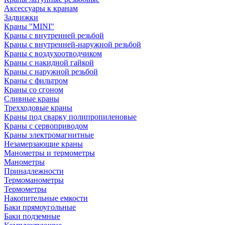
Аксессуары к кранам
Задвижки
Краны "MINI"
Краны с внутренней резьбой
Краны с внутренней-наружной резьбой
Краны с воздухоотводчиком
Краны с накидной гайкой
Краны с наружной резьбой
Краны с фильтром
Краны со сгоном
Сливные краны
Трехходовые краны
Краны под сварку полипропиленовые
Краны с сервоприводом
Краны электромагнитные
Незамерзающие краны
Манометры и термометры
Манометры
Принадлежности
Термоманометры
Термометры
Накопительные емкости
Баки прямоугольные
Баки подземные