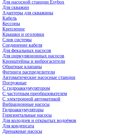
Для насосной станции Esybox
Для скважин
Адаптеры для скважины
Кабель
Кессоны
Крепление
Крышки и оголовки
Слив системы
Соединение кабеля
Для фекальных насосов
Для циркуляционных насосов
Кронштейны и виброгасители
Обратные клапаны
Фитинги распределители
Автоматические насосные станции
Погружные
С гидроаккумулятором
С частотным преобразователем
С электронной автоматикой
Вибрационные насосы
Гидроаккумуляторы
Горизонтальные насосы
Для колодцев и открытых водоёмов
Для конденсата
Дренажные насосы