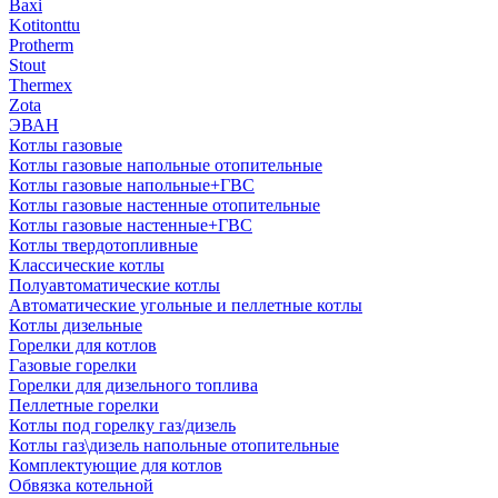
Baxi
Kotitonttu
Protherm
Stout
Thermex
Zota
ЭВАН
Котлы газовые
Котлы газовые напольные отопительные
Котлы газовые напольные+ГВС
Котлы газовые настенные отопительные
Котлы газовые настенные+ГВС
Котлы твердотопливные
Классические котлы
Полуавтоматические котлы
Автоматические угольные и пеллетные котлы
Котлы дизельные
Горелки для котлов
Газовые горелки
Горелки для дизельного топлива
Пеллетные горелки
Котлы под горелку газ/дизель
Котлы газ\дизель напольные отопительные
Комплектующие для котлов
Обвязка котельной