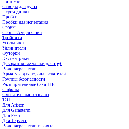
Ниппели
Отводы для душа
Переходники
Пробки
Пробки для испытания
Сгоны
Сгоны-Американки
Тройники
Угольники
Удлинители
Футорки
Эксцентрики
Декоративные чашки для труб
Водонагреватели
Арматура для водонагревателей
Группы безопасности
Расширительные баки ГВС
Сифоны
Смесительные клапаны
ТЭН
Для Ariston
Для Garanterm
Для Реал
Для Термекс
Водонагреватели газовые