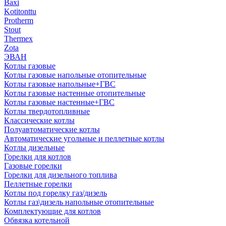
Baxi
Kotitonttu
Protherm
Stout
Thermex
Zota
ЭВАН
Котлы газовые
Котлы газовые напольные отопительные
Котлы газовые напольные+ГВС
Котлы газовые настенные отопительные
Котлы газовые настенные+ГВС
Котлы твердотопливные
Классические котлы
Полуавтоматические котлы
Автоматические угольные и пеллетные котлы
Котлы дизельные
Горелки для котлов
Газовые горелки
Горелки для дизельного топлива
Пеллетные горелки
Котлы под горелку газ/дизель
Котлы газ\дизель напольные отопительные
Комплектующие для котлов
Обвязка котельной