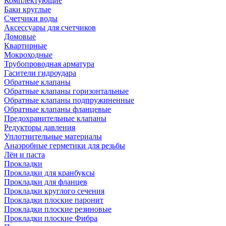
Комплектующие
Баки круглые
Счетчики воды
Аксессуары для счетчиков
Домовые
Квартирные
Мокроходные
Трубопроводная арматура
Гасители гидроудара
Обратные клапаны
Обратные клапаны горизонтальные
Обратные клапаны подпружиненные
Обратные клапаны фланцевые
Предохранительные клапаны
Редукторы давления
Уплотнительные материалы
Анаэробные герметики для резьбы
Лён и паста
Прокладки
Прокладки для кранбуксы
Прокладки для фланцев
Прокладки круглого сечения
Прокладки плоские паронит
Прокладки плоские резиновые
Прокладки плоские Фибра