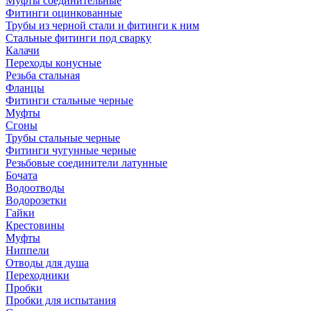
Муфты соединительные
Фитинги оцинкованные
Трубы из черной стали и фитинги к ним
Стальные фитинги под сварку
Калачи
Переходы конусные
Резьба стальная
Фланцы
Фитинги стальные черные
Муфты
Сгоны
Трубы стальные черные
Фитинги чугунные черные
Резьбовые соединители латунные
Бочата
Водоотводы
Водорозетки
Гайки
Крестовины
Муфты
Ниппели
Отводы для душа
Переходники
Пробки
Пробки для испытания