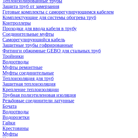
Теплоизолированные трубы
Защита труб от замерзания
Готовые комплекты с саморегулирующимся кабелем
Комплектующие для системы обогрева труб
Контроллеры
Проходки для ввода кабеля в трубу
Соединительные муфты
Саморегулирующийся кабель
Защитные трубы гофрированные
Фитинги обжимные GEBO для стальных труб
Тройники
Водоотводы
Муфты ремонтные
Муфты соединительные
Теплоизоляция для труб
Защитная теплоизоляция
Крепление теплоизоляции
Трубная полиэтиленовая изоляция
Резьбовые соединители латунные
Бочата
Водоотводы
Водорозетки
Гайки
Крестовины
Муфты