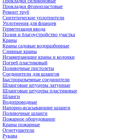
Прокладки силиконовые
Прокладки фторопластовые
Ремонт труб
Синтетические уплотнители
Уплотнения для фланцев
Герметизация ввода
Полив и благоустройство участка
Краны
Краны садовые водоразборные
Сливные краны
Незамерзающие краны и колонки
Погреб пластиковый
Поливочные пистолеты
Соединители для шлангов
Быстроразъемные соединители
Шланговые штуцеры латунные
Шланговые штуцеры пластиковые
Шланги
Водопроводные
Напорно-всасывающие шланги
Поливочные шланги
Пожарное оборудование
Краны пожарные
Огнетушители
Рукава