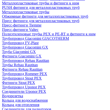
Металлопластиковые трубы и фитинги к ним
PUSH фитинги для металлопластиковых труб
Металлопластиковые трубы
Обжимные фитинги для металлопластиковых труб
Пресс фитинги для металлопластиковых труб
Пресс-фитинги Tiemme
Пресс-фитинги Valtec
Полиэтиленовые трубы PEX и PE-RT и фитинги к ним
Трубопровод Giacomini GIACOTHERM
Трубопровод FV-Plast
Трубопровод Giacomini GX
Труба Giacomini GX
Фитинги Giacomini GX
Трубопровод Rehau Rautitan
Трубы Rehau Rautitan
Фитинги Rehau Rautitan
Трубопровод Rommer PEX
Трубопровод Stout PEX
Фитинги Stout PEX
Трубопровод Uponor PEX
Соединители Uponor PEX
Водорозетка
Кольца для водоснабжения
Кольца для отопления
Соединители для радиаторов