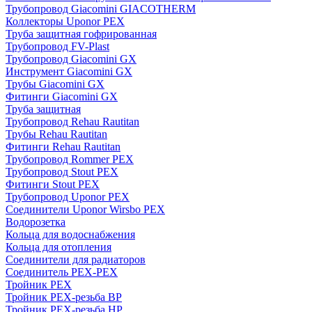
Трубопровод Giacomini GIACOTHERM
Коллекторы Uponor PEX
Труба защитная гофрированная
Трубопровод FV-Plast
Трубопровод Giacomini GX
Инструмент Giacomini GX
Трубы Giacomini GX
Фитинги Giacomini GX
Труба защитная
Трубопровод Rehau Rautitan
Трубы Rehau Rautitan
Фитинги Rehau Rautitan
Трубопровод Rommer PEX
Трубопровод Stout PEX
Фитинги Stout PEX
Трубопровод Uponor PEX
Соединители Uponor Wirsbo PEX
Водорозетка
Кольца для водоснабжения
Кольца для отопления
Соединители для радиаторов
Соединитель PEX-PEX
Тройник PEX
Тройник PEX-резьба ВР
Тройник PEX-резьба НР