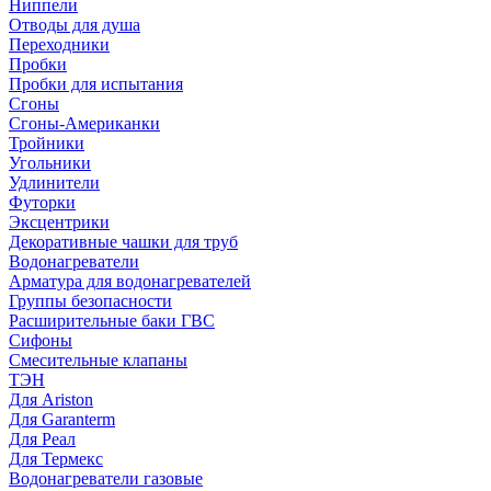
Ниппели
Отводы для душа
Переходники
Пробки
Пробки для испытания
Сгоны
Сгоны-Американки
Тройники
Угольники
Удлинители
Футорки
Эксцентрики
Декоративные чашки для труб
Водонагреватели
Арматура для водонагревателей
Группы безопасности
Расширительные баки ГВС
Сифоны
Смесительные клапаны
ТЭН
Для Ariston
Для Garanterm
Для Реал
Для Термекс
Водонагреватели газовые