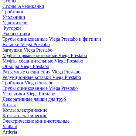
Сгоны
Сгоны-Американки
Тройники
Угольники
Удлинители
Футорки
Эксцентрики
Трубы оцинкованные Viega Prestabo и фитинги
Вставки Viega Prestabo
Заглушки Viega Prestabo
Муфты прямые резьбовые Viega Prestabo
Муфты соединительные Viega Prestabo
Обводы Viega Prestabo
Разъемные соединения Viega Prestabo
Редукционные вставки Viega Prestabo
Тройники Viega Prestabo
Трубы оцинкованные Viega Prestabo
Угольники Viega Prestabo
Декоративные чашки для труб
Котлы
Котлы электрические
Котлы электрические
Электрические мини-котельные
Vaillant
Arderia