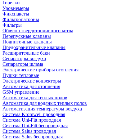
Горелки
Уровнемеры
Фикспакеты
Фильтропатроны
Фильтры
Обвязка твердотопливного котла
Перепускные клапаны
Подпиточные клапаны
Предохранительные клапаны
Расширительные баки
Сепараторы воздуха
Сепараторы шлама
Электрические приборы отопления
Пушки тепловые
Электрические конвекторы
Автоматика для отопления
GSM управление
Автоматика для теплых полов
Автоматика для водяных теплых полов
Автоматизация температуры воздуха
Система Kromwell проводная
Система Uni-Fitt проводная
Система Uni-Fitt беспроводная
Система Salus проводная
Система Salus беспроводная