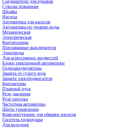
Соединители для рукавов
Стволы пожарные
Шкафы
Насосы
Автоматика для насосов
Автоматика по уровню воды
Механическая
Электрическая
Контроллеры
Поплавковые выключатели
Электроды
Для агрессивных жидкостей
Блоки электронной автоматики
Гидроаккумуляторы
Защита от сухого хода
Защита электродвигателя
Контакторы
Плавный пуск
Реле давления
Реле протока
Частотная автоматика
Щиты управления
Комплектующие для обвязки насосов
Гаситель гидроудара
Для колодцев