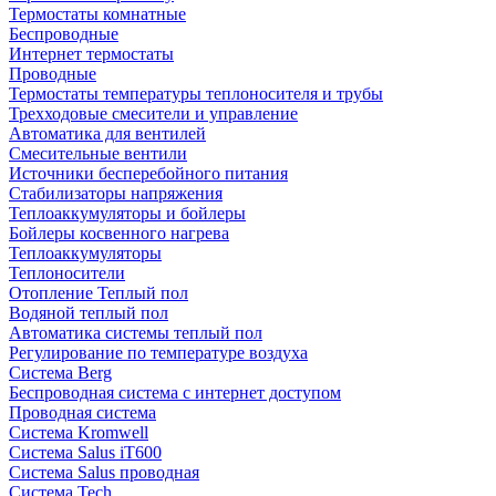
Термостаты комнатные
Беспроводные
Интернет термостаты
Проводные
Термостаты температуры теплоносителя и трубы
Трехходовые смесители и управление
Автоматика для вентилей
Смесительные вентили
Источники бесперебойного питания
Стабилизаторы напряжения
Теплоаккумуляторы и бойлеры
Бойлеры косвенного нагрева
Теплоаккумуляторы
Теплоносители
Отопление Теплый пол
Водяной теплый пол
Автоматика системы теплый пол
Регулирование по температуре воздуха
Система Berg
Беспроводная система с интернет доступом
Проводная система
Система Kromwell
Система Salus iT600
Система Salus проводная
Система Tech