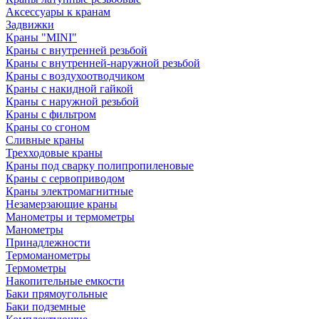
Аксессуары к кранам
Задвижки
Краны "MINI"
Краны с внутренней резьбой
Краны с внутренней-наружной резьбой
Краны с воздухоотводчиком
Краны с накидной гайкой
Краны с наружной резьбой
Краны с фильтром
Краны со сгоном
Сливные краны
Трехходовые краны
Краны под сварку полипропиленовые
Краны с сервоприводом
Краны электромагнитные
Незамерзающие краны
Манометры и термометры
Манометры
Принадлежности
Термоманометры
Термометры
Накопительные емкости
Баки прямоугольные
Баки подземные