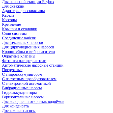
Для насосной станции Esybox
Для скважин
Адаптеры для скважины
Кабель
Кессоны
Крепление
Крышки и оголовки
Слив системы
Соединение кабеля
Для фекальных насосов
Для циркуляционных насосов
Кронштейны и виброгасители
Обратные клапаны
Фитинги распределители
Автоматические насосные станции
Погружные
С гидроаккумулятором
С частотным преобразователем
С электронной автоматикой
Вибрационные насосы
Гидроаккумуляторы
Горизонтальные насосы
Для колодцев и открытых водоёмов
Для конденсата
Дренажные насосы