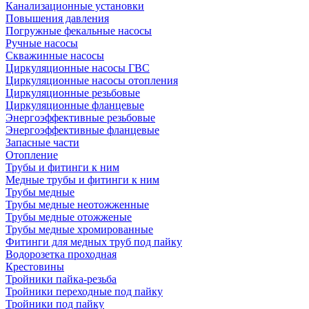
Канализационные установки
Повышения давления
Погружные фекальные насосы
Ручные насосы
Скважинные насосы
Циркуляционные насосы ГВС
Циркуляционные насосы отопления
Циркуляционные резьбовые
Циркуляционные фланцевые
Энергоэффективные резьбовые
Энергоэффективные фланцевые
Запасные части
Отопление
Трубы и фитинги к ним
Медные трубы и фитинги к ним
Трубы медные
Трубы медные неотожженные
Трубы медные отожженые
Трубы медные хромированные
Фитинги для медных труб под пайку
Водорозетка проходная
Крестовины
Тройники пайка-резьба
Тройники переходные под пайку
Тройники под пайку