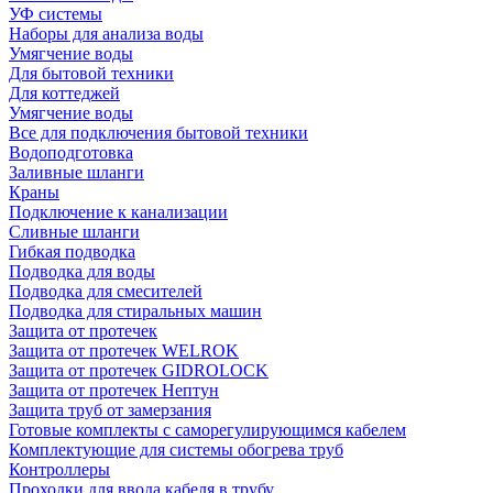
УФ системы
Наборы для анализа воды
Умягчение воды
Для бытовой техники
Для коттеджей
Умягчение воды
Все для подключения бытовой техники
Водоподготовка
Заливные шланги
Краны
Подключение к канализации
Сливные шланги
Гибкая подводка
Подводка для воды
Подводка для смесителей
Подводка для стиральных машин
Защита от протечек
Защита от протечек WELROK
Защита от протечек GIDROLOCK
Защита от протечек Нептун
Защита труб от замерзания
Готовые комплекты с саморегулирующимся кабелем
Комплектующие для системы обогрева труб
Контроллеры
Проходки для ввода кабеля в трубу