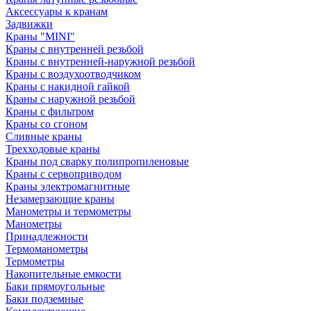
Аксессуары к кранам
Задвижки
Краны "MINI"
Краны с внутренней резьбой
Краны с внутренней-наружной резьбой
Краны с воздухоотводчиком
Краны с накидной гайкой
Краны с наружной резьбой
Краны с фильтром
Краны со сгоном
Сливные краны
Трехходовые краны
Краны под сварку полипропиленовые
Краны с сервоприводом
Краны электромагнитные
Незамерзающие краны
Манометры и термометры
Манометры
Принадлежности
Термоманометры
Термометры
Накопительные емкости
Баки прямоугольные
Баки подземные