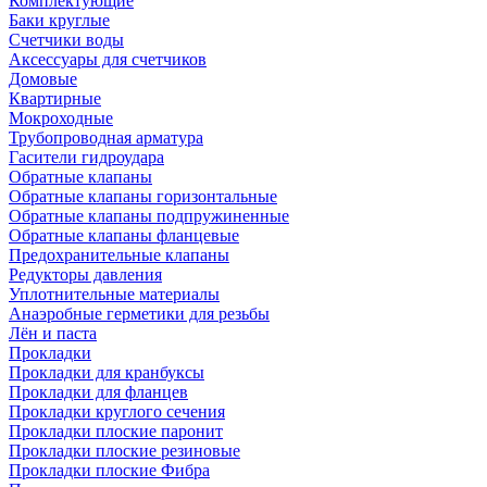
Комплектующие
Баки круглые
Счетчики воды
Аксессуары для счетчиков
Домовые
Квартирные
Мокроходные
Трубопроводная арматура
Гасители гидроудара
Обратные клапаны
Обратные клапаны горизонтальные
Обратные клапаны подпружиненные
Обратные клапаны фланцевые
Предохранительные клапаны
Редукторы давления
Уплотнительные материалы
Анаэробные герметики для резьбы
Лён и паста
Прокладки
Прокладки для кранбуксы
Прокладки для фланцев
Прокладки круглого сечения
Прокладки плоские паронит
Прокладки плоские резиновые
Прокладки плоские Фибра