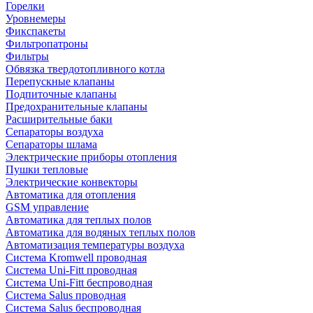
Горелки
Уровнемеры
Фикспакеты
Фильтропатроны
Фильтры
Обвязка твердотопливного котла
Перепускные клапаны
Подпиточные клапаны
Предохранительные клапаны
Расширительные баки
Сепараторы воздуха
Сепараторы шлама
Электрические приборы отопления
Пушки тепловые
Электрические конвекторы
Автоматика для отопления
GSM управление
Автоматика для теплых полов
Автоматика для водяных теплых полов
Автоматизация температуры воздуха
Система Kromwell проводная
Система Uni-Fitt проводная
Система Uni-Fitt беспроводная
Система Salus проводная
Система Salus беспроводная