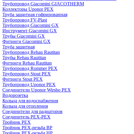
Трубопровод Giacomini GIACOTHERM
Коллекторы Uponor PEX
Труба защитная гофрированная
Трубопровод FV-Plast
Трубопровод Giacomini GX
Инструмент Giacomini GX
Трубы Giacomini GX
Фитинги Giacomini GX
Труба защитная
Трубопровод Rehau Rautitan
Трубы Rehau Rautitan
Фитинги Rehau Rautitan
Трубопровод Rommer PEX
Трубопровод Stout PEX
Фитинги Stout PEX
Трубопровод Uponor PEX
Соединители Uponor Wirsbo PEX
Водорозетка
Кольца для водоснабжения
Кольца для отопления
Соединители для радиаторов
Соединитель PEX-PEX
Тройник PEX
Тройник PEX-резьба ВР
Тройник PEX-резьба НР