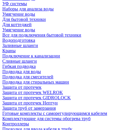
УФ системы
Наборы для анализа воды
Умягчение воды
Для бытовой техники
Для коттеджей
Умягчение воды
Все для подключения бытовой техники
Водоподготовка
Заливные шланги
Краны
Подключение к канализации
Сливные шланги
Гибкая подводка
Подводка для воды
Подводка для смесителей
Подводка для стиральных машин
Защита от протечек
Защита от протечек WELROK
Защита от протечек GIDROLOCK
Защита от протечек Нептун
Защита труб от замерзания
Готовые комплекты с саморегулирующимся кабелем
Комплектующие для системы обогрева труб
Контроллеры
Проходки для ввода кабеля в трубу