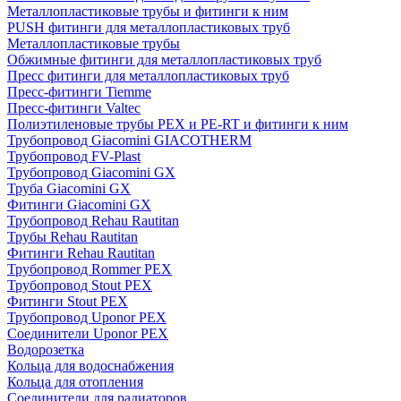
Металлопластиковые трубы и фитинги к ним
PUSH фитинги для металлопластиковых труб
Металлопластиковые трубы
Обжимные фитинги для металлопластиковых труб
Пресс фитинги для металлопластиковых труб
Пресс-фитинги Tiemme
Пресс-фитинги Valtec
Полиэтиленовые трубы PEX и PE-RT и фитинги к ним
Трубопровод Giacomini GIACOTHERM
Трубопровод FV-Plast
Трубопровод Giacomini GX
Труба Giacomini GX
Фитинги Giacomini GX
Трубопровод Rehau Rautitan
Трубы Rehau Rautitan
Фитинги Rehau Rautitan
Трубопровод Rommer PEX
Трубопровод Stout PEX
Фитинги Stout PEX
Трубопровод Uponor PEX
Соединители Uponor PEX
Водорозетка
Кольца для водоснабжения
Кольца для отопления
Соединители для радиаторов