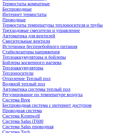
Термостаты комнатные
Беспроводные
Интернет термостаты
Проводные
Термостаты температуры теплоносителя и трубы
Трехходовые смесители и управление
Автоматика для вентилей
Смесительные вентили
Источники бесперебойного питания
Стабилизаторы напряжения
Теплоаккумуляторы и бойлеры
Бойлеры косвенного нагрева
Теплоаккумуляторы
Теплоносители
Отопление Теплый пол
Водяной теплый пол
Автоматика системы теплый пол
Регулирование по температуре воздуха
Система Berg
Беспроводная система с интернет доступом
Проводная система
Система Kromwell
Система Salus iT600
Система Salus проводная
Система Tech