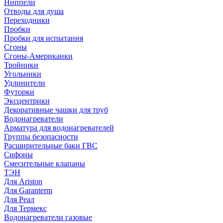
Ниппели
Отводы для душа
Переходники
Пробки
Пробки для испытания
Сгоны
Сгоны-Американки
Тройники
Угольники
Удлинители
Футорки
Эксцентрики
Декоративные чашки для труб
Водонагреватели
Арматура для водонагревателей
Группы безопасности
Расширительные баки ГВС
Сифоны
Смесительные клапаны
ТЭН
Для Ariston
Для Garanterm
Для Реал
Для Термекс
Водонагреватели газовые