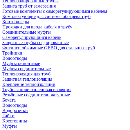
Теплоизолированные трубы
Защита труб от замерзания
Готовые комплекты с саморегулирующимся кабелем
Комплектующие для системы обогрева труб
Контроллеры
Проходки для ввода кабеля в трубу
Соединительные муфты
Саморегулирующийся кабель
Защитные трубы гофрированные
Фитинги обжимные GEBO для стальных труб
Тройники
Водоотводы
Муфты ремонтные
Муфты соединительные
Теплоизоляция для труб
Защитная теплоизоляция
Крепление теплоизоляции
Трубная полиэтиленовая изоляция
Резьбовые соединители латунные
Бочата
Водоотводы
Водорозетки
Гайки
Крестовины
Муфты