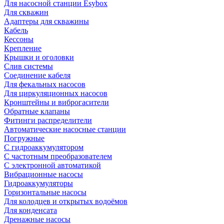
Для насосной станции Esybox
Для скважин
Адаптеры для скважины
Кабель
Кессоны
Крепление
Крышки и оголовки
Слив системы
Соединение кабеля
Для фекальных насосов
Для циркуляционных насосов
Кронштейны и виброгасители
Обратные клапаны
Фитинги распределители
Автоматические насосные станции
Погружные
С гидроаккумулятором
С частотным преобразователем
С электронной автоматикой
Вибрационные насосы
Гидроаккумуляторы
Горизонтальные насосы
Для колодцев и открытых водоёмов
Для конденсата
Дренажные насосы