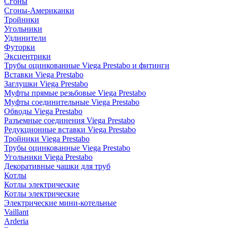
Сгоны
Сгоны-Американки
Тройники
Угольники
Удлинители
Футорки
Эксцентрики
Трубы оцинкованные Viega Prestabo и фитинги
Вставки Viega Prestabo
Заглушки Viega Prestabo
Муфты прямые резьбовые Viega Prestabo
Муфты соединительные Viega Prestabo
Обводы Viega Prestabo
Разъемные соединения Viega Prestabo
Редукционные вставки Viega Prestabo
Тройники Viega Prestabo
Трубы оцинкованные Viega Prestabo
Угольники Viega Prestabo
Декоративные чашки для труб
Котлы
Котлы электрические
Котлы электрические
Электрические мини-котельные
Vaillant
Arderia