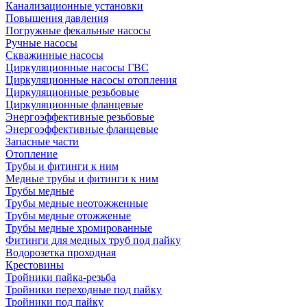
Канализационные установки
Повышения давления
Погружные фекальные насосы
Ручные насосы
Скважинные насосы
Циркуляционные насосы ГВС
Циркуляционные насосы отопления
Циркуляционные резьбовые
Циркуляционные фланцевые
Энергоэффективные резьбовые
Энергоэффективные фланцевые
Запасные части
Отопление
Трубы и фитинги к ним
Медные трубы и фитинги к ним
Трубы медные
Трубы медные неотожженные
Трубы медные отожженые
Трубы медные хромированные
Фитинги для медных труб под пайку
Водорозетка проходная
Крестовины
Тройники пайка-резьба
Тройники переходные под пайку
Тройники под пайку