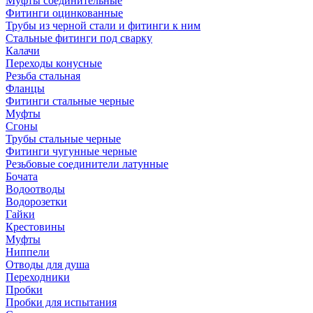
Муфты соединительные
Фитинги оцинкованные
Трубы из черной стали и фитинги к ним
Стальные фитинги под сварку
Калачи
Переходы конусные
Резьба стальная
Фланцы
Фитинги стальные черные
Муфты
Сгоны
Трубы стальные черные
Фитинги чугунные черные
Резьбовые соединители латунные
Бочата
Водоотводы
Водорозетки
Гайки
Крестовины
Муфты
Ниппели
Отводы для душа
Переходники
Пробки
Пробки для испытания