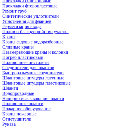
Прокладки силиконовые
Прокладки фторопластовые
Ремонт труб
Синтетические уплотнители
Уплотнения для фланцев
Герметизация ввода
Полив и благоустройство участка
Краны
Краны садовые водоразборные
Сливные краны
Незамерзающие краны и колонки
Погреб пластиковый
Поливочные пистолеты
Соединители для шлангов
Быстроразъемные соединители
Шланговые штуцеры латунные
Шланговые штуцеры пластиковые
Шланги
Водопроводные
Напорно-всасывающие шланги
Поливочные шланги
Пожарное оборудование
Краны пожарные
Огнетушители
Рукава