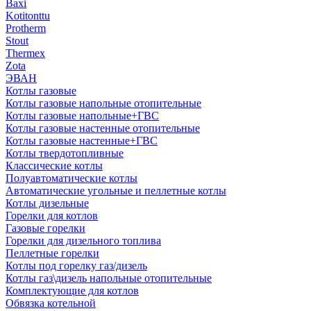
Baxi
Kotitonttu
Protherm
Stout
Thermex
Zota
ЭВАН
Котлы газовые
Котлы газовые напольные отопительные
Котлы газовые напольные+ГВС
Котлы газовые настенные отопительные
Котлы газовые настенные+ГВС
Котлы твердотопливные
Классические котлы
Полуавтоматические котлы
Автоматические угольные и пеллетные котлы
Котлы дизельные
Горелки для котлов
Газовые горелки
Горелки для дизельного топлива
Пеллетные горелки
Котлы под горелку газ/дизель
Котлы газ\дизель напольные отопительные
Комплектующие для котлов
Обвязка котельной