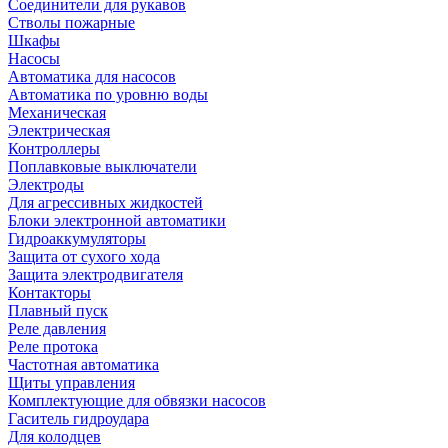
Соединители для рукавов
Стволы пожарные
Шкафы
Насосы
Автоматика для насосов
Автоматика по уровню воды
Механическая
Электрическая
Контроллеры
Поплавковые выключатели
Электроды
Для агрессивных жидкостей
Блоки электронной автоматики
Гидроаккумуляторы
Защита от сухого хода
Защита электродвигателя
Контакторы
Плавный пуск
Реле давления
Реле протока
Частотная автоматика
Щиты управления
Комплектующие для обвязки насосов
Гаситель гидроудара
Для колодцев