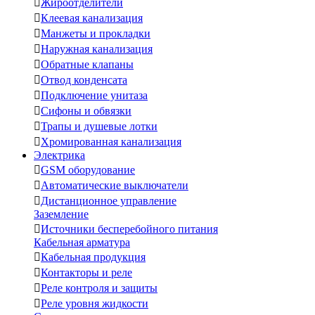

Жироотделители

Клеевая канализация

Манжеты и прокладки

Наружная канализация

Обратные клапаны

Отвод конденсата

Подключение унитаза

Сифоны и обвязки

Трапы и душевые лотки

Хромированная канализация
Электрика

GSM оборудование

Автоматические выключатели

Дистанционное управление
Заземление

Источники бесперебойного питания
Кабельная арматура

Кабельная продукция

Контакторы и реле

Реле контроля и защиты

Реле уровня жидкости