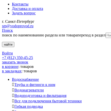
Контакты
Доставка и оплата
Задать вопрос
г. Санкт-Петербург
sm@vodoprovod.ru
Поиск
поиск по наименованию раздела или товара
переход в раздел
Войти
+7 (812) 350-45-25
заказать звонок
в корзине
:
товаров
в закладках
:
товаров
Водоснабжение

Трубы и фитинги к ним

Водонагреватели

Водоподготовка и фильтрация

Все для подключения бытовой техники

Гибкая подводка