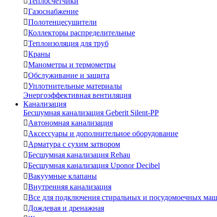

Теплосчетчики

Газоснабжение

Полотенцесушители

Коллекторы распределительные

Теплоизоляция для труб

Краны

Манометры и термометры

Обслуживание и защита

Уплотнительные материалы
Энергоэффективная вентиляция
Канализация
Бесшумная канализация Geberit Silent-PP

Автономная канализация

Аксессуары и дополнительное оборудование

Арматура с сухим затвором

Бесшумная канализация Rehau

Бесшумная канализация Uponor Decibel

Вакуумные клапаны

Внутренняя канализация

Все для подключения стиральных и посудомоечных ма

Дождевая и дренажная