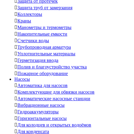

Защита от протечек

Защита труб от замерзания

Коллекторы

Краны

Манометры и термометры

Накопительные емкости

Счетчики воды

Трубопроводная арматура

Уплотнительные материалы

Герметизация ввода

Полив и благоустройство участка

Пожарное оборудование
Насосы

Автоматика для насосов

Комплектующие для обвязки насосов

Автоматические насосные станции

Вибрационные насосы

Гидроаккумуляторы

Горизонтальные насосы

Для колодцев и открытых водоёмов

Для конденсата