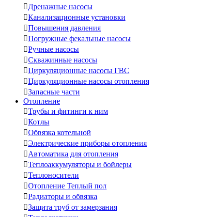

Дренажные насосы

Канализационные установки

Повышения давления

Погружные фекальные насосы

Ручные насосы

Скважинные насосы

Циркуляционные насосы ГВС

Циркуляционные насосы отопления

Запасные части
Отопление

Трубы и фитинги к ним

Котлы

Обвязка котельной

Электрические приборы отопления

Автоматика для отопления

Теплоаккумуляторы и бойлеры

Теплоносители

Отопление Теплый пол

Радиаторы и обвязка

Защита труб от замерзания