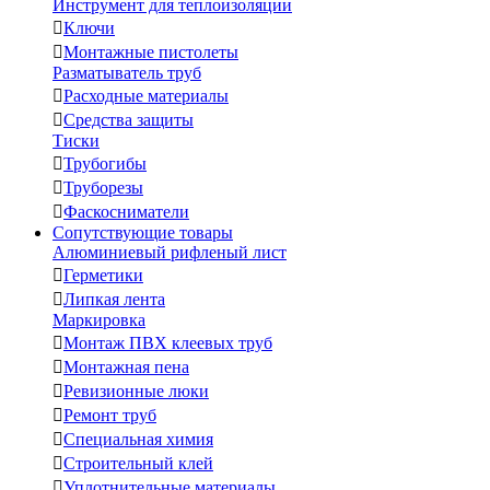
Инструмент для теплоизоляции

Ключи

Монтажные пистолеты
Разматыватель труб

Расходные материалы

Средства защиты
Тиски

Трубогибы

Труборезы

Фаскосниматели
Сопутствующие товары
Алюминиевый рифленый лист

Герметики

Липкая лента
Маркировка

Монтаж ПВХ клеевых труб

Монтажная пена

Ревизионные люки

Ремонт труб

Специальная химия

Строительный клей

Уплотнительные материалы