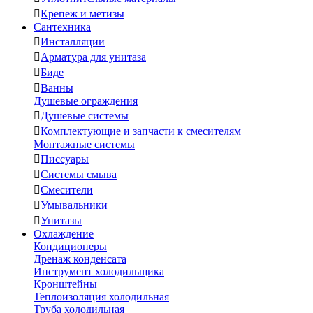

Крепеж и метизы
Сантехника

Инсталляции

Арматура для унитаза

Биде

Ванны
Душевые ограждения

Душевые системы

Комплектующие и запчасти к смесителям
Монтажные системы

Писсуары

Системы смыва

Смесители

Умывальники

Унитазы
Охлаждение
Кондиционеры
Дренаж конденсата
Инструмент холодильщика
Кронштейны
Теплоизоляция холодильная
Труба холодильная