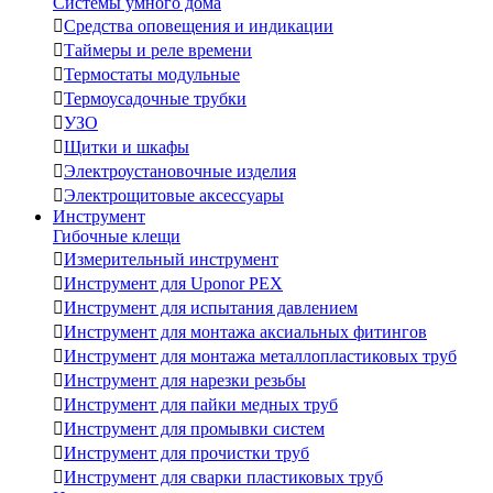
Системы умного дома

Средства оповещения и индикации

Таймеры и реле времени

Термостаты модульные

Термоусадочные трубки

УЗО

Щитки и шкафы

Электроустановочные изделия

Электрощитовые аксессуары
Инструмент
Гибочные клещи

Измерительный инструмент

Инструмент для Uponor PEX

Инструмент для испытания давлением

Инструмент для монтажа аксиальных фитингов

Инструмент для монтажа металлопластиковых труб

Инструмент для нарезки резьбы

Инструмент для пайки медных труб

Инструмент для промывки систем

Инструмент для прочистки труб

Инструмент для сварки пластиковых труб