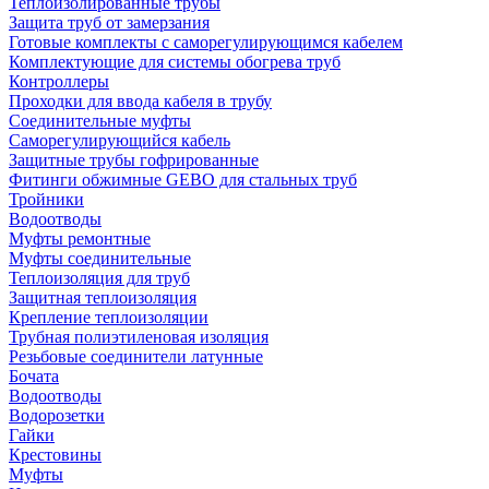
Теплоизолированные трубы
Защита труб от замерзания
Готовые комплекты с саморегулирующимся кабелем
Комплектующие для системы обогрева труб
Контроллеры
Проходки для ввода кабеля в трубу
Соединительные муфты
Саморегулирующийся кабель
Защитные трубы гофрированные
Фитинги обжимные GEBO для стальных труб
Тройники
Водоотводы
Муфты ремонтные
Муфты соединительные
Теплоизоляция для труб
Защитная теплоизоляция
Крепление теплоизоляции
Трубная полиэтиленовая изоляция
Резьбовые соединители латунные
Бочата
Водоотводы
Водорозетки
Гайки
Крестовины
Муфты