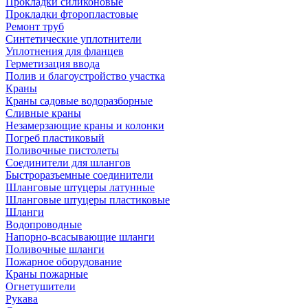
Прокладки силиконовые
Прокладки фторопластовые
Ремонт труб
Синтетические уплотнители
Уплотнения для фланцев
Герметизация ввода
Полив и благоустройство участка
Краны
Краны садовые водоразборные
Сливные краны
Незамерзающие краны и колонки
Погреб пластиковый
Поливочные пистолеты
Соединители для шлангов
Быстроразъемные соединители
Шланговые штуцеры латунные
Шланговые штуцеры пластиковые
Шланги
Водопроводные
Напорно-всасывающие шланги
Поливочные шланги
Пожарное оборудование
Краны пожарные
Огнетушители
Рукава