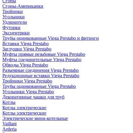
Сгоны
Сгоны-Американки
Тройники
Угольники
Удлинители
Футорки
Эксцентрики
Трубы оцинкованные Viega Prestabo и фитинги
Вставки Viega Prestabo
Заглушки Viega Prestabo
Муфты прямые резьбовые Viega Prestabo
Муфты соединительные Viega Prestabo
Обводы Viega Prestabo
Разъемные соединения Viega Prestabo
Редукционные вставки Viega Prestabo
Тройники Viega Prestabo
Трубы оцинкованные Viega Prestabo
Угольники Viega Prestabo
Декоративные чашки для труб
Котлы
Котлы электрические
Котлы электрические
Электрические мини-котельные
Vaillant
Arderia