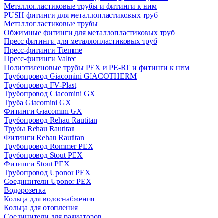
Металлопластиковые трубы и фитинги к ним
PUSH фитинги для металлопластиковых труб
Металлопластиковые трубы
Обжимные фитинги для металлопластиковых труб
Пресс фитинги для металлопластиковых труб
Пресс-фитинги Tiemme
Пресс-фитинги Valtec
Полиэтиленовые трубы PEX и PE-RT и фитинги к ним
Трубопровод Giacomini GIACOTHERM
Трубопровод FV-Plast
Трубопровод Giacomini GX
Труба Giacomini GX
Фитинги Giacomini GX
Трубопровод Rehau Rautitan
Трубы Rehau Rautitan
Фитинги Rehau Rautitan
Трубопровод Rommer PEX
Трубопровод Stout PEX
Фитинги Stout PEX
Трубопровод Uponor PEX
Соединители Uponor PEX
Водорозетка
Кольца для водоснабжения
Кольца для отопления
Соединители для радиаторов