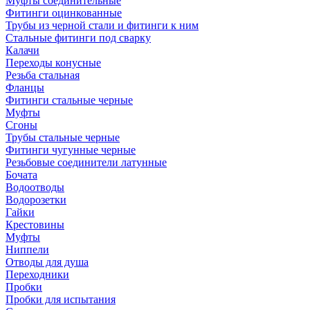
Муфты соединительные
Фитинги оцинкованные
Трубы из черной стали и фитинги к ним
Стальные фитинги под сварку
Калачи
Переходы конусные
Резьба стальная
Фланцы
Фитинги стальные черные
Муфты
Сгоны
Трубы стальные черные
Фитинги чугунные черные
Резьбовые соединители латунные
Бочата
Водоотводы
Водорозетки
Гайки
Крестовины
Муфты
Ниппели
Отводы для душа
Переходники
Пробки
Пробки для испытания