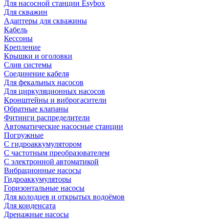
Для насосной станции Esybox
Для скважин
Адаптеры для скважины
Кабель
Кессоны
Крепление
Крышки и оголовки
Слив системы
Соединение кабеля
Для фекальных насосов
Для циркуляционных насосов
Кронштейны и виброгасители
Обратные клапаны
Фитинги распределители
Автоматические насосные станции
Погружные
С гидроаккумулятором
С частотным преобразователем
С электронной автоматикой
Вибрационные насосы
Гидроаккумуляторы
Горизонтальные насосы
Для колодцев и открытых водоёмов
Для конденсата
Дренажные насосы