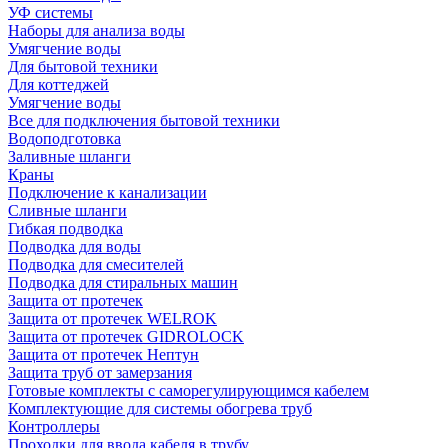
УФ системы
Наборы для анализа воды
Умягчение воды
Для бытовой техники
Для коттеджей
Умягчение воды
Все для подключения бытовой техники
Водоподготовка
Заливные шланги
Краны
Подключение к канализации
Сливные шланги
Гибкая подводка
Подводка для воды
Подводка для смесителей
Подводка для стиральных машин
Защита от протечек
Защита от протечек WELROK
Защита от протечек GIDROLOCK
Защита от протечек Нептун
Защита труб от замерзания
Готовые комплекты с саморегулирующимся кабелем
Комплектующие для системы обогрева труб
Контроллеры
Проходки для ввода кабеля в трубу