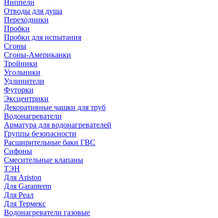
Ниппели
Отводы для душа
Переходники
Пробки
Пробки для испытания
Сгоны
Сгоны-Американки
Тройники
Угольники
Удлинители
Футорки
Эксцентрики
Декоративные чашки для труб
Водонагреватели
Арматура для водонагревателей
Группы безопасности
Расширительные баки ГВС
Сифоны
Смесительные клапаны
ТЭН
Для Ariston
Для Garanterm
Для Реал
Для Термекс
Водонагреватели газовые