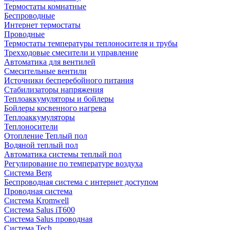
Термостаты комнатные
Беспроводные
Интернет термостаты
Проводные
Термостаты температуры теплоносителя и трубы
Трехходовые смесители и управление
Автоматика для вентилей
Смесительные вентили
Источники бесперебойного питания
Стабилизаторы напряжения
Теплоаккумуляторы и бойлеры
Бойлеры косвенного нагрева
Теплоаккумуляторы
Теплоносители
Отопление Теплый пол
Водяной теплый пол
Автоматика системы теплый пол
Регулирование по температуре воздуха
Система Berg
Беспроводная система с интернет доступом
Проводная система
Система Kromwell
Система Salus iT600
Система Salus проводная
Система Tech