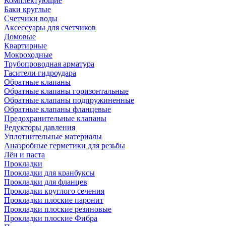
Комплектующие
Баки круглые
Счетчики воды
Аксессуары для счетчиков
Домовые
Квартирные
Мокроходные
Трубопроводная арматура
Гасители гидроудара
Обратные клапаны
Обратные клапаны горизонтальные
Обратные клапаны подпружиненные
Обратные клапаны фланцевые
Предохранительные клапаны
Редукторы давления
Уплотнительные материалы
Анаэробные герметики для резьбы
Лён и паста
Прокладки
Прокладки для кранбуксы
Прокладки для фланцев
Прокладки круглого сечения
Прокладки плоские паронит
Прокладки плоские резиновые
Прокладки плоские Фибра