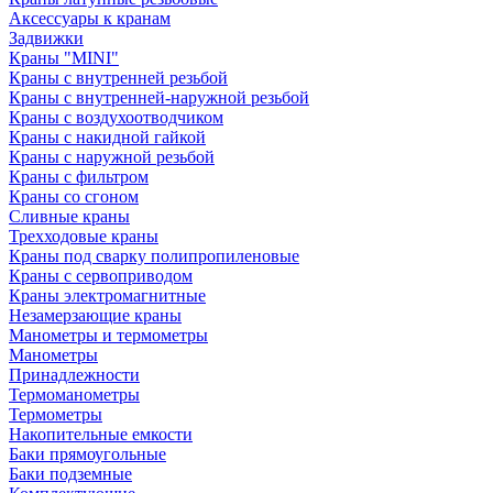
Аксессуары к кранам
Задвижки
Краны "MINI"
Краны с внутренней резьбой
Краны с внутренней-наружной резьбой
Краны с воздухоотводчиком
Краны с накидной гайкой
Краны с наружной резьбой
Краны с фильтром
Краны со сгоном
Сливные краны
Трехходовые краны
Краны под сварку полипропиленовые
Краны с сервоприводом
Краны электромагнитные
Незамерзающие краны
Манометры и термометры
Манометры
Принадлежности
Термоманометры
Термометры
Накопительные емкости
Баки прямоугольные
Баки подземные