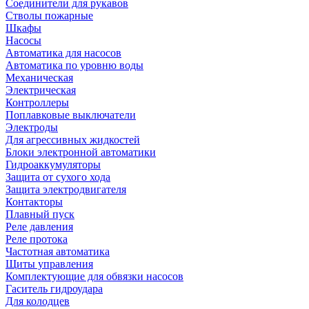
Соединители для рукавов
Стволы пожарные
Шкафы
Насосы
Автоматика для насосов
Автоматика по уровню воды
Механическая
Электрическая
Контроллеры
Поплавковые выключатели
Электроды
Для агрессивных жидкостей
Блоки электронной автоматики
Гидроаккумуляторы
Защита от сухого хода
Защита электродвигателя
Контакторы
Плавный пуск
Реле давления
Реле протока
Частотная автоматика
Щиты управления
Комплектующие для обвязки насосов
Гаситель гидроудара
Для колодцев