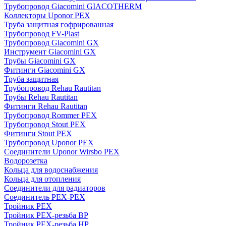
Трубопровод Giacomini GIACOTHERM
Коллекторы Uponor PEX
Труба защитная гофрированная
Трубопровод FV-Plast
Трубопровод Giacomini GX
Инструмент Giacomini GX
Трубы Giacomini GX
Фитинги Giacomini GX
Труба защитная
Трубопровод Rehau Rautitan
Трубы Rehau Rautitan
Фитинги Rehau Rautitan
Трубопровод Rommer PEX
Трубопровод Stout PEX
Фитинги Stout PEX
Трубопровод Uponor PEX
Соединители Uponor Wirsbo PEX
Водорозетка
Кольца для водоснабжения
Кольца для отопления
Соединители для радиаторов
Соединитель PEX-PEX
Тройник PEX
Тройник PEX-резьба ВР
Тройник PEX-резьба НР