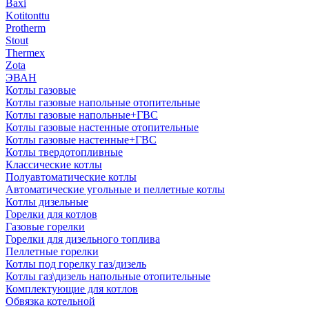
Baxi
Kotitonttu
Protherm
Stout
Thermex
Zota
ЭВАН
Котлы газовые
Котлы газовые напольные отопительные
Котлы газовые напольные+ГВС
Котлы газовые настенные отопительные
Котлы газовые настенные+ГВС
Котлы твердотопливные
Классические котлы
Полуавтоматические котлы
Автоматические угольные и пеллетные котлы
Котлы дизельные
Горелки для котлов
Газовые горелки
Горелки для дизельного топлива
Пеллетные горелки
Котлы под горелку газ/дизель
Котлы газ\дизель напольные отопительные
Комплектующие для котлов
Обвязка котельной