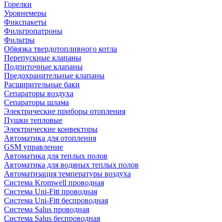
Горелки
Уровнемеры
Фикспакеты
Фильтропатроны
Фильтры
Обвязка твердотопливного котла
Перепускные клапаны
Подпиточные клапаны
Предохранительные клапаны
Расширительные баки
Сепараторы воздуха
Сепараторы шлама
Электрические приборы отопления
Пушки тепловые
Электрические конвекторы
Автоматика для отопления
GSM управление
Автоматика для теплых полов
Автоматика для водяных теплых полов
Автоматизация температуры воздуха
Система Kromwell проводная
Система Uni-Fitt проводная
Система Uni-Fitt беспроводная
Система Salus проводная
Система Salus беспроводная