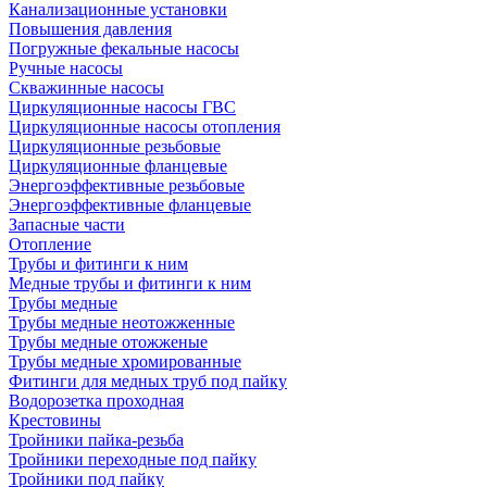
Канализационные установки
Повышения давления
Погружные фекальные насосы
Ручные насосы
Скважинные насосы
Циркуляционные насосы ГВС
Циркуляционные насосы отопления
Циркуляционные резьбовые
Циркуляционные фланцевые
Энергоэффективные резьбовые
Энергоэффективные фланцевые
Запасные части
Отопление
Трубы и фитинги к ним
Медные трубы и фитинги к ним
Трубы медные
Трубы медные неотожженные
Трубы медные отожженые
Трубы медные хромированные
Фитинги для медных труб под пайку
Водорозетка проходная
Крестовины
Тройники пайка-резьба
Тройники переходные под пайку
Тройники под пайку