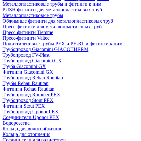
Металлопластиковые трубы и фитинги к ним
PUSH фитинги для металлопластиковых труб
Металлопластиковые трубы
Обжимные фитинги для металлопластиковых труб
Пресс фитинги для металлопластиковых труб
Пресс-фитинги Tiemme
Пресс-фитинги Valtec
Полиэтиленовые трубы PEX и PE-RT и фитинги к ним
Трубопровод Giacomini GIACOTHERM
Трубопровод FV-Plast
Трубопровод Giacomini GX
Труба Giacomini GX
Фитинги Giacomini GX
Трубопровод Rehau Rautitan
Трубы Rehau Rautitan
Фитинги Rehau Rautitan
Трубопровод Rommer PEX
Трубопровод Stout PEX
Фитинги Stout PEX
Трубопровод Uponor PEX
Соединители Uponor PEX
Водорозетка
Кольца для водоснабжения
Кольца для отопления
Соединители для радиаторов