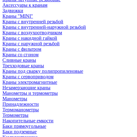
Аксессуары к кранам
Задвижки
Краны "MINI"
Краны с внутренней резьбой
Краны с внутренней-наружной резьбой
Краны с воздухоотводчиком
Краны с накидной гайкой
Краны с наружной резьбой
Краны с фильтром
Краны со сгоном
Сливные краны
Трехходовые краны
Краны под сварку полипропиленовые
Краны с сервоприводом
Краны электромагнитные
Незамерзающие краны
Манометры и термометры
Манометры
Принадлежности
Термоманометры
Термометры
Накопительные емкости
Баки прямоугольные
Баки подземные