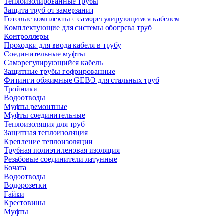
Теплоизолированные трубы
Защита труб от замерзания
Готовые комплекты с саморегулирующимся кабелем
Комплектующие для системы обогрева труб
Контроллеры
Проходки для ввода кабеля в трубу
Соединительные муфты
Саморегулирующийся кабель
Защитные трубы гофрированные
Фитинги обжимные GEBO для стальных труб
Тройники
Водоотводы
Муфты ремонтные
Муфты соединительные
Теплоизоляция для труб
Защитная теплоизоляция
Крепление теплоизоляции
Трубная полиэтиленовая изоляция
Резьбовые соединители латунные
Бочата
Водоотводы
Водорозетки
Гайки
Крестовины
Муфты