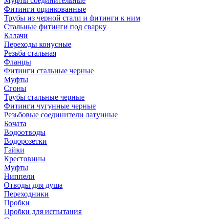
Муфты соединительные
Фитинги оцинкованные
Трубы из черной стали и фитинги к ним
Стальные фитинги под сварку
Калачи
Переходы конусные
Резьба стальная
Фланцы
Фитинги стальные черные
Муфты
Сгоны
Трубы стальные черные
Фитинги чугунные черные
Резьбовые соединители латунные
Бочата
Водоотводы
Водорозетки
Гайки
Крестовины
Муфты
Ниппели
Отводы для душа
Переходники
Пробки
Пробки для испытания