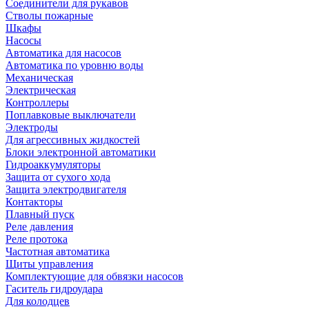
Соединители для рукавов
Стволы пожарные
Шкафы
Насосы
Автоматика для насосов
Автоматика по уровню воды
Механическая
Электрическая
Контроллеры
Поплавковые выключатели
Электроды
Для агрессивных жидкостей
Блоки электронной автоматики
Гидроаккумуляторы
Защита от сухого хода
Защита электродвигателя
Контакторы
Плавный пуск
Реле давления
Реле протока
Частотная автоматика
Щиты управления
Комплектующие для обвязки насосов
Гаситель гидроудара
Для колодцев