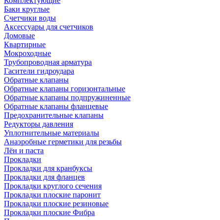
Комплектующие
Баки круглые
Счетчики воды
Аксессуары для счетчиков
Домовые
Квартирные
Мокроходные
Трубопроводная арматура
Гасители гидроудара
Обратные клапаны
Обратные клапаны горизонтальные
Обратные клапаны подпружиненные
Обратные клапаны фланцевые
Предохранительные клапаны
Редукторы давления
Уплотнительные материалы
Анаэробные герметики для резьбы
Лён и паста
Прокладки
Прокладки для кранбуксы
Прокладки для фланцев
Прокладки круглого сечения
Прокладки плоские паронит
Прокладки плоские резиновые
Прокладки плоские Фибра