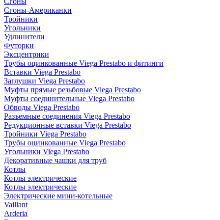
Сгоны
Сгоны-Американки
Тройники
Угольники
Удлинители
Футорки
Эксцентрики
Трубы оцинкованные Viega Prestabo и фитинги
Вставки Viega Prestabo
Заглушки Viega Prestabo
Муфты прямые резьбовые Viega Prestabo
Муфты соединительные Viega Prestabo
Обводы Viega Prestabo
Разъемные соединения Viega Prestabo
Редукционные вставки Viega Prestabo
Тройники Viega Prestabo
Трубы оцинкованные Viega Prestabo
Угольники Viega Prestabo
Декоративные чашки для труб
Котлы
Котлы электрические
Котлы электрические
Электрические мини-котельные
Vaillant
Arderia