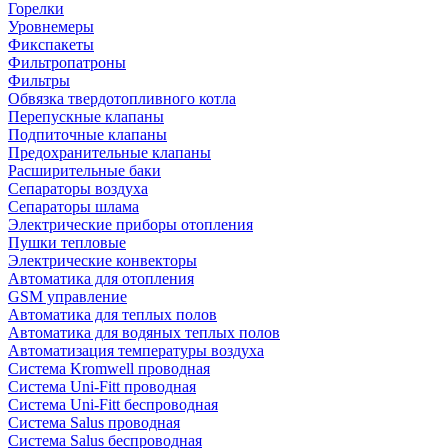
Горелки
Уровнемеры
Фикспакеты
Фильтропатроны
Фильтры
Обвязка твердотопливного котла
Перепускные клапаны
Подпиточные клапаны
Предохранительные клапаны
Расширительные баки
Сепараторы воздуха
Сепараторы шлама
Электрические приборы отопления
Пушки тепловые
Электрические конвекторы
Автоматика для отопления
GSM управление
Автоматика для теплых полов
Автоматика для водяных теплых полов
Автоматизация температуры воздуха
Система Kromwell проводная
Система Uni-Fitt проводная
Система Uni-Fitt беспроводная
Система Salus проводная
Система Salus беспроводная