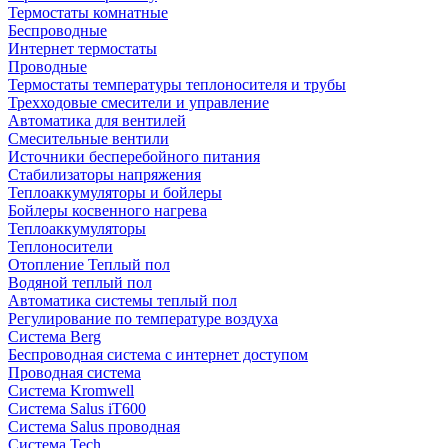
Термостаты комнатные
Беспроводные
Интернет термостаты
Проводные
Термостаты температуры теплоносителя и трубы
Трехходовые смесители и управление
Автоматика для вентилей
Смесительные вентили
Источники бесперебойного питания
Стабилизаторы напряжения
Теплоаккумуляторы и бойлеры
Бойлеры косвенного нагрева
Теплоаккумуляторы
Теплоносители
Отопление Теплый пол
Водяной теплый пол
Автоматика системы теплый пол
Регулирование по температуре воздуха
Система Berg
Беспроводная система с интернет доступом
Проводная система
Система Kromwell
Система Salus iT600
Система Salus проводная
Система Tech