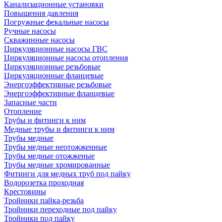
Канализационные установки
Повышения давления
Погружные фекальные насосы
Ручные насосы
Скважинные насосы
Циркуляционные насосы ГВС
Циркуляционные насосы отопления
Циркуляционные резьбовые
Циркуляционные фланцевые
Энергоэффективные резьбовые
Энергоэффективные фланцевые
Запасные части
Отопление
Трубы и фитинги к ним
Медные трубы и фитинги к ним
Трубы медные
Трубы медные неотожженные
Трубы медные отожженые
Трубы медные хромированные
Фитинги для медных труб под пайку
Водорозетка проходная
Крестовины
Тройники пайка-резьба
Тройники переходные под пайку
Тройники под пайку