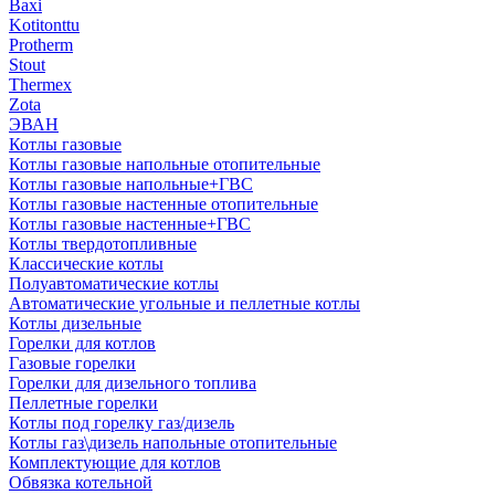
Baxi
Kotitonttu
Protherm
Stout
Thermex
Zota
ЭВАН
Котлы газовые
Котлы газовые напольные отопительные
Котлы газовые напольные+ГВС
Котлы газовые настенные отопительные
Котлы газовые настенные+ГВС
Котлы твердотопливные
Классические котлы
Полуавтоматические котлы
Автоматические угольные и пеллетные котлы
Котлы дизельные
Горелки для котлов
Газовые горелки
Горелки для дизельного топлива
Пеллетные горелки
Котлы под горелку газ/дизель
Котлы газ\дизель напольные отопительные
Комплектующие для котлов
Обвязка котельной