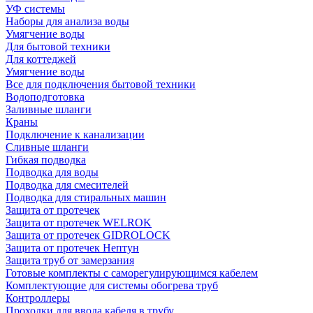
УФ системы
Наборы для анализа воды
Умягчение воды
Для бытовой техники
Для коттеджей
Умягчение воды
Все для подключения бытовой техники
Водоподготовка
Заливные шланги
Краны
Подключение к канализации
Сливные шланги
Гибкая подводка
Подводка для воды
Подводка для смесителей
Подводка для стиральных машин
Защита от протечек
Защита от протечек WELROK
Защита от протечек GIDROLOCK
Защита от протечек Нептун
Защита труб от замерзания
Готовые комплекты с саморегулирующимся кабелем
Комплектующие для системы обогрева труб
Контроллеры
Проходки для ввода кабеля в трубу