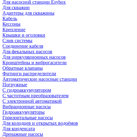
Для насосной станции Esybox
Для скважин
Адаптеры для скважины
Кабель
Кессоны
Крепление
Крышки и оголовки
Слив системы
Соединение кабеля
Для фекальных насосов
Для циркуляционных насосов
Кронштейны и виброгасители
Обратные клапаны
Фитинги распределители
Автоматические насосные станции
Погружные
С гидроаккумулятором
С частотным преобразователем
С электронной автоматикой
Вибрационные насосы
Гидроаккумуляторы
Горизонтальные насосы
Для колодцев и открытых водоёмов
Для конденсата
Дренажные насосы