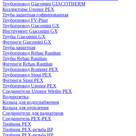
Трубопровод Giacomini GIACOTHERM
Коллекторы Uponor PEX
Труба защитная гофрированная
Трубопровод FV-Plast
Трубопровод Giacomini GX
Инструмент Giacomini GX
Трубы Giacomini GX
Фитинги Giacomini GX
Труба защитная
Трубопровод Rehau Rautitan
Трубы Rehau Rautitan
Фитинги Rehau Rautitan
Трубопровод Rommer PEX
Трубопровод Stout PEX
Фитинги Stout PEX
Трубопровод Uponor PEX
Соединители Uponor Wirsbo PEX
Водорозетка
Кольца для водоснабжения
Кольца для отопления
Соединители для радиаторов
Соединитель PEX-PEX
Тройник PEX
Тройник PEX-резьба ВР
Тройник PEX-резьба НР