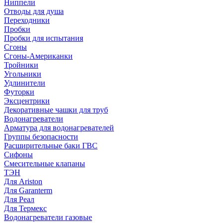
Ниппели
Отводы для душа
Переходники
Пробки
Пробки для испытания
Сгоны
Сгоны-Американки
Тройники
Угольники
Удлинители
Футорки
Эксцентрики
Декоративные чашки для труб
Водонагреватели
Арматура для водонагревателей
Группы безопасности
Расширительные баки ГВС
Сифоны
Смесительные клапаны
ТЭН
Для Ariston
Для Garanterm
Для Реал
Для Термекс
Водонагреватели газовые