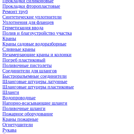
Прокладки силиконовые
Прокладки фторопластовые
Ремонт труб
Синтетические уплотнители
Уплотнения для фланцев
Герметизация ввода
Полив и благоустройство участка
Краны
Краны садовые водоразборные
Сливные краны
Незамерзающие краны и колонки
Погреб пластиковый
Поливочные пистолеты
Соединители для шлангов
Быстроразъемные соединители
Шланговые штуцеры латунные
Шланговые штуцеры пластиковые
Шланги
Водопроводные
Напорно-всасывающие шланги
Поливочные шланги
Пожарное оборудование
Краны пожарные
Огнетушители
Рукава