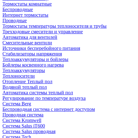
Термостаты комнатные
Беспроводные
Интернет термостаты
Проводные
Термостаты температуры теплоносителя и трубы
Трехходовые смесители и управление
Автоматика для вентилей
Смесительные вентили
Источники бесперебойного питания
Стабилизаторы напряжения
Теплоаккумуляторы и бойлеры
Бойлеры косвенного нагрева
Теплоаккумуляторы
Теплоносители
Отопление Теплый пол
Водяной теплый пол
Автоматика системы теплый пол
Регулирование по температуре воздуха
Система Berg
Беспроводная система с интернет доступом
Проводная система
Система Kromwell
Система Salus iT600
Система Salus проводная
Система Tech