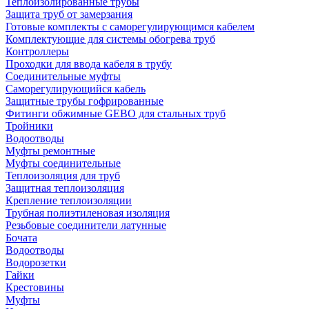
Теплоизолированные трубы
Защита труб от замерзания
Готовые комплекты с саморегулирующимся кабелем
Комплектующие для системы обогрева труб
Контроллеры
Проходки для ввода кабеля в трубу
Соединительные муфты
Саморегулирующийся кабель
Защитные трубы гофрированные
Фитинги обжимные GEBO для стальных труб
Тройники
Водоотводы
Муфты ремонтные
Муфты соединительные
Теплоизоляция для труб
Защитная теплоизоляция
Крепление теплоизоляции
Трубная полиэтиленовая изоляция
Резьбовые соединители латунные
Бочата
Водоотводы
Водорозетки
Гайки
Крестовины
Муфты