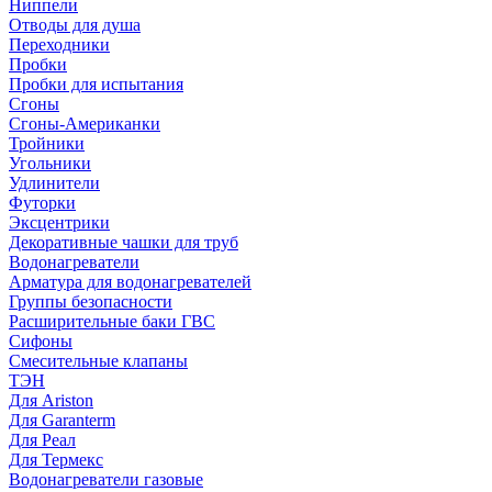
Ниппели
Отводы для душа
Переходники
Пробки
Пробки для испытания
Сгоны
Сгоны-Американки
Тройники
Угольники
Удлинители
Футорки
Эксцентрики
Декоративные чашки для труб
Водонагреватели
Арматура для водонагревателей
Группы безопасности
Расширительные баки ГВС
Сифоны
Смесительные клапаны
ТЭН
Для Ariston
Для Garanterm
Для Реал
Для Термекс
Водонагреватели газовые