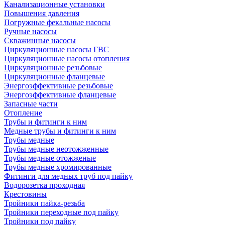
Канализационные установки
Повышения давления
Погружные фекальные насосы
Ручные насосы
Скважинные насосы
Циркуляционные насосы ГВС
Циркуляционные насосы отопления
Циркуляционные резьбовые
Циркуляционные фланцевые
Энергоэффективные резьбовые
Энергоэффективные фланцевые
Запасные части
Отопление
Трубы и фитинги к ним
Медные трубы и фитинги к ним
Трубы медные
Трубы медные неотожженные
Трубы медные отожженые
Трубы медные хромированные
Фитинги для медных труб под пайку
Водорозетка проходная
Крестовины
Тройники пайка-резьба
Тройники переходные под пайку
Тройники под пайку