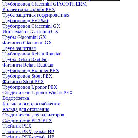
Трубопровод Giacomini GIACOTHERM
Коллекторы Uponor PEX
Труба защитная гофрированная
Трубопровод FV-Plast
Трубопровод Giacomini GX
Инструмент Giacomini GX
Трубы Giacomini GX
Фитинги Giacomini GX
Труба защитная
Трубопровод Rehau Rautitan
Трубы Rehau Rautitan
Фитинги Rehau Rautitan
Трубопровод Rommer PEX
Трубопровод Stout PEX
Фитинги Stout PEX
Трубопровод Uponor PEX
Соединители Uponor Wirsbo PEX
Водорозетка
Кольца для водоснабжения
Кольца для отопления
Соединители для радиаторов
Соединитель PEX-PEX
Тройник PEX
Тройник PEX-резьба ВР
Тройник PEX-резьба НР