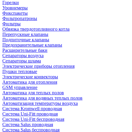
Горелки
Уровнемеры
Фикспакеты
Фильтропатроны
Фильтры
Обвязка твердотопливного котла
Перепускные клапаны
Подпиточные клапаны
Предохранительные клапаны
Расширительные баки
Сепараторы воздуха
Сепараторы шлама
Электрические приборы отопления
Пушки тепловые
Электрические конвекторы
Автоматика для отопления
GSM управление
Автоматика для теплых полов
Автоматика для водяных теплых полов
Автоматизация температуры воздуха
Система Kromwell проводная
Система Uni-Fitt проводная
Система Uni-Fitt беспроводная
Система Salus проводная
Система Salus беспроводная