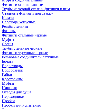
Муфты соединительные
Фитинги оцинкованные
Трубы из черной стали и фитинги к ним
Стальные фитинги под сварку
Калачи
Переходы конусные
Резьба стальная
Фланцы
Фитинги стальные черные
Муфты
Сгоны
Трубы стальные черные
Фитинги чугунные черные
Резьбовые соединители латунные
Бочата
Водоотводы
Водорозетки
Гайки
Крестовины
Муфты
Ниппели
Отводы для душа
Переходники
Пробки
Пробки для испытания