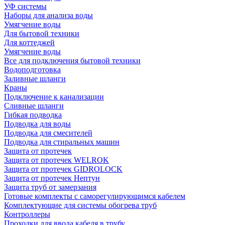
УФ системы
Наборы для анализа воды
Умягчение воды
Для бытовой техники
Для коттеджей
Умягчение воды
Все для подключения бытовой техники
Водоподготовка
Заливные шланги
Краны
Подключение к канализации
Сливные шланги
Гибкая подводка
Подводка для воды
Подводка для смесителей
Подводка для стиральных машин
Защита от протечек
Защита от протечек WELROK
Защита от протечек GIDROLOCK
Защита от протечек Нептун
Защита труб от замерзания
Готовые комплекты с саморегулирующимся кабелем
Комплектующие для системы обогрева труб
Контроллеры
Проходки для ввода кабеля в трубу