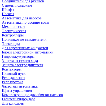
Соединители для рукавов
Стволы пожарные
Шкафы
Насосы
Автоматика для насосов
Автоматика по уровню воды
Механическая
Электрическая
Контроллеры
Поплавковые выключатели
Электроды
Для агрессивных жидкостей
Блоки электронной автоматики
Гидроаккумуляторы
Защита от сухого хода
Защита электродвигателя
Контакторы
Плавный пуск
Реле давления
Реле протока
Частотная автоматика
Щиты управления
Комплектующие для обвязки насосов
Гаситель гидроудара
Для колодцев