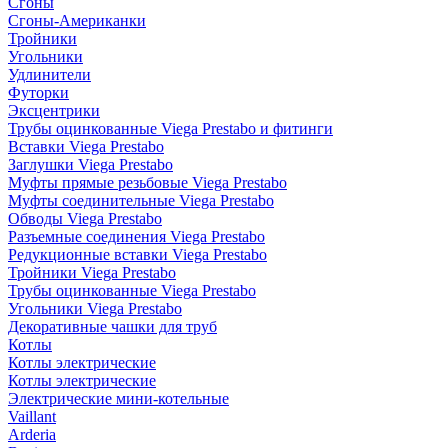
Сгоны
Сгоны-Американки
Тройники
Угольники
Удлинители
Футорки
Эксцентрики
Трубы оцинкованные Viega Prestabo и фитинги
Вставки Viega Prestabo
Заглушки Viega Prestabo
Муфты прямые резьбовые Viega Prestabo
Муфты соединительные Viega Prestabo
Обводы Viega Prestabo
Разъемные соединения Viega Prestabo
Редукционные вставки Viega Prestabo
Тройники Viega Prestabo
Трубы оцинкованные Viega Prestabo
Угольники Viega Prestabo
Декоративные чашки для труб
Котлы
Котлы электрические
Котлы электрические
Электрические мини-котельные
Vaillant
Arderia