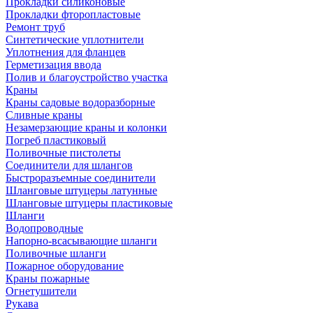
Прокладки силиконовые
Прокладки фторопластовые
Ремонт труб
Синтетические уплотнители
Уплотнения для фланцев
Герметизация ввода
Полив и благоустройство участка
Краны
Краны садовые водоразборные
Сливные краны
Незамерзающие краны и колонки
Погреб пластиковый
Поливочные пистолеты
Соединители для шлангов
Быстроразъемные соединители
Шланговые штуцеры латунные
Шланговые штуцеры пластиковые
Шланги
Водопроводные
Напорно-всасывающие шланги
Поливочные шланги
Пожарное оборудование
Краны пожарные
Огнетушители
Рукава