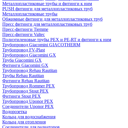
Металлопластиковые трубы и фитинги к ним
PUSH фитинги для металлопластиковых труб
Металлопластиковые трубы
Обжимные фитинги для металлопластиковых труб
Пресс фитинги для металлопластиковых труб
Пресс-фитинги Tiemme
Пресс-фитинги Valtec
Полиэтиленовые трубы PEX и PE-RT и фитинги к ним
Трубопровод Giacomini GIACOTHERM
Трубопровод FV-Plast
Трубопровод Giacomini GX
Труба Giacomini GX
Фитинги Giacomini GX
Трубопровод Rehau Rautitan
Трубы Rehau Rautitan
Фитинги Rehau Rautitan
Трубопровод Rommer PEX
Трубопровод Stout PEX
Фитинги Stout PEX
Трубопровод Uponor PEX
Соединители Uponor PEX
Водорозетка
Кольца для водоснабжения
Кольца для отопления
Соединители для радиаторов