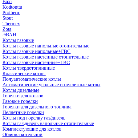
Baxi
Kotitonttu
Protherm
Stout
Thermex
Zota
ЭВАН
Котлы газовые
Котлы газовые напольные отопительные
Котлы газовые напольные+ГВС
Котлы газовые настенные отопительные
Котлы газовые настенные+ГВС
Котлы твердотопливные
Классические котлы
Полуавтоматические котлы
Автоматические угольные и пеллетные котлы
Котлы дизельные
Горелки для котлов
Газовые горелки
Горелки для дизельного топлива
Пеллетные горелки
Котлы под горелку газ/дизель
Котлы газ\дизель напольные отопительные
Комплектующие для котлов
Обвязка котельной