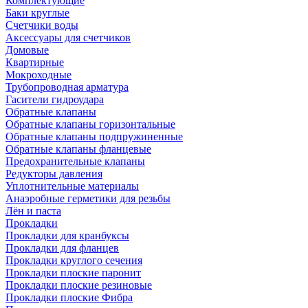
Комплектующие
Баки круглые
Счетчики воды
Аксессуары для счетчиков
Домовые
Квартирные
Мокроходные
Трубопроводная арматура
Гасители гидроудара
Обратные клапаны
Обратные клапаны горизонтальные
Обратные клапаны подпружиненные
Обратные клапаны фланцевые
Предохранительные клапаны
Редукторы давления
Уплотнительные материалы
Анаэробные герметики для резьбы
Лён и паста
Прокладки
Прокладки для кранбуксы
Прокладки для фланцев
Прокладки круглого сечения
Прокладки плоские паронит
Прокладки плоские резиновые
Прокладки плоские Фибра