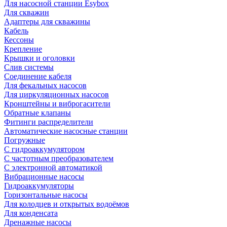
Для насосной станции Esybox
Для скважин
Адаптеры для скважины
Кабель
Кессоны
Крепление
Крышки и оголовки
Слив системы
Соединение кабеля
Для фекальных насосов
Для циркуляционных насосов
Кронштейны и виброгасители
Обратные клапаны
Фитинги распределители
Автоматические насосные станции
Погружные
С гидроаккумулятором
С частотным преобразователем
С электронной автоматикой
Вибрационные насосы
Гидроаккумуляторы
Горизонтальные насосы
Для колодцев и открытых водоёмов
Для конденсата
Дренажные насосы