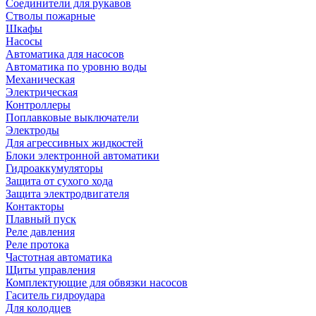
Соединители для рукавов
Стволы пожарные
Шкафы
Насосы
Автоматика для насосов
Автоматика по уровню воды
Механическая
Электрическая
Контроллеры
Поплавковые выключатели
Электроды
Для агрессивных жидкостей
Блоки электронной автоматики
Гидроаккумуляторы
Защита от сухого хода
Защита электродвигателя
Контакторы
Плавный пуск
Реле давления
Реле протока
Частотная автоматика
Щиты управления
Комплектующие для обвязки насосов
Гаситель гидроудара
Для колодцев