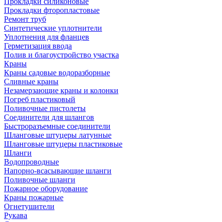
Прокладки силиконовые
Прокладки фторопластовые
Ремонт труб
Синтетические уплотнители
Уплотнения для фланцев
Герметизация ввода
Полив и благоустройство участка
Краны
Краны садовые водоразборные
Сливные краны
Незамерзающие краны и колонки
Погреб пластиковый
Поливочные пистолеты
Соединители для шлангов
Быстроразъемные соединители
Шланговые штуцеры латунные
Шланговые штуцеры пластиковые
Шланги
Водопроводные
Напорно-всасывающие шланги
Поливочные шланги
Пожарное оборудование
Краны пожарные
Огнетушители
Рукава