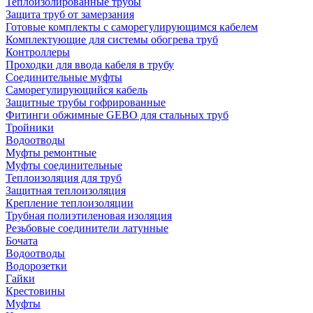
Теплоизолированные трубы
Защита труб от замерзания
Готовые комплекты с саморегулирующимся кабелем
Комплектующие для системы обогрева труб
Контроллеры
Проходки для ввода кабеля в трубу
Соединительные муфты
Саморегулирующийся кабель
Защитные трубы гофрированные
Фитинги обжимные GEBO для стальных труб
Тройники
Водоотводы
Муфты ремонтные
Муфты соединительные
Теплоизоляция для труб
Защитная теплоизоляция
Крепление теплоизоляции
Трубная полиэтиленовая изоляция
Резьбовые соединители латунные
Бочата
Водоотводы
Водорозетки
Гайки
Крестовины
Муфты