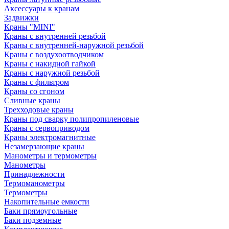
Аксессуары к кранам
Задвижки
Краны "MINI"
Краны с внутренней резьбой
Краны с внутренней-наружной резьбой
Краны с воздухоотводчиком
Краны с накидной гайкой
Краны с наружной резьбой
Краны с фильтром
Краны со сгоном
Сливные краны
Трехходовые краны
Краны под сварку полипропиленовые
Краны с сервоприводом
Краны электромагнитные
Незамерзающие краны
Манометры и термометры
Манометры
Принадлежности
Термоманометры
Термометры
Накопительные емкости
Баки прямоугольные
Баки подземные