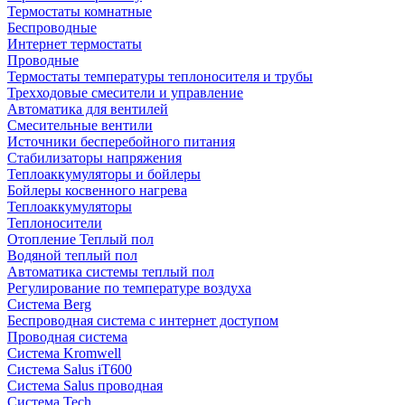
Термостаты комнатные
Беспроводные
Интернет термостаты
Проводные
Термостаты температуры теплоносителя и трубы
Трехходовые смесители и управление
Автоматика для вентилей
Смесительные вентили
Источники бесперебойного питания
Стабилизаторы напряжения
Теплоаккумуляторы и бойлеры
Бойлеры косвенного нагрева
Теплоаккумуляторы
Теплоносители
Отопление Теплый пол
Водяной теплый пол
Автоматика системы теплый пол
Регулирование по температуре воздуха
Система Berg
Беспроводная система с интернет доступом
Проводная система
Система Kromwell
Система Salus iT600
Система Salus проводная
Система Tech