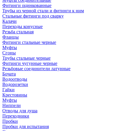
Муфты соединительные
Фитинги оцинкованные
Трубы из черной стали и фитинги к ним
Стальные фитинги под сварку
Калачи
Переходы конусные
Резьба стальная
Фланцы
Фитинги стальные черные
Муфты
Сгоны
Трубы стальные черные
Фитинги чугунные черные
Резьбовые соединители латунные
Бочата
Водоотводы
Водорозетки
Гайки
Крестовины
Муфты
Ниппели
Отводы для душа
Переходники
Пробки
Пробки для испытания