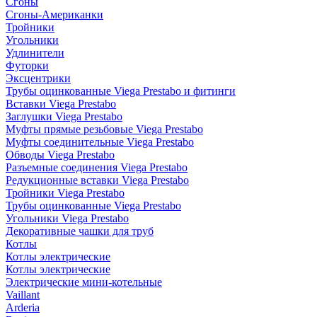
Сгоны
Сгоны-Американки
Тройники
Угольники
Удлинители
Футорки
Эксцентрики
Трубы оцинкованные Viega Prestabo и фитинги
Вставки Viega Prestabo
Заглушки Viega Prestabo
Муфты прямые резьбовые Viega Prestabo
Муфты соединительные Viega Prestabo
Обводы Viega Prestabo
Разъемные соединения Viega Prestabo
Редукционные вставки Viega Prestabo
Тройники Viega Prestabo
Трубы оцинкованные Viega Prestabo
Угольники Viega Prestabo
Декоративные чашки для труб
Котлы
Котлы электрические
Котлы электрические
Электрические мини-котельные
Vaillant
Arderia