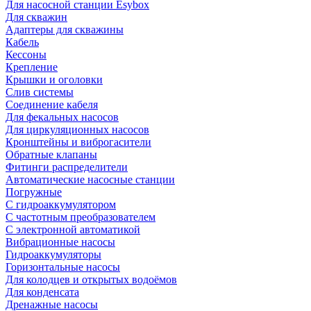
Для насосной станции Esybox
Для скважин
Адаптеры для скважины
Кабель
Кессоны
Крепление
Крышки и оголовки
Слив системы
Соединение кабеля
Для фекальных насосов
Для циркуляционных насосов
Кронштейны и виброгасители
Обратные клапаны
Фитинги распределители
Автоматические насосные станции
Погружные
С гидроаккумулятором
С частотным преобразователем
С электронной автоматикой
Вибрационные насосы
Гидроаккумуляторы
Горизонтальные насосы
Для колодцев и открытых водоёмов
Для конденсата
Дренажные насосы