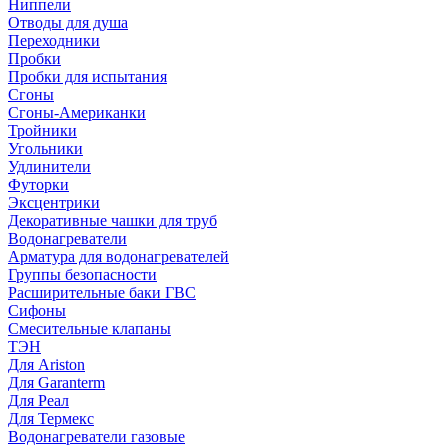
Ниппели
Отводы для душа
Переходники
Пробки
Пробки для испытания
Сгоны
Сгоны-Американки
Тройники
Угольники
Удлинители
Футорки
Эксцентрики
Декоративные чашки для труб
Водонагреватели
Арматура для водонагревателей
Группы безопасности
Расширительные баки ГВС
Сифоны
Смесительные клапаны
ТЭН
Для Ariston
Для Garanterm
Для Реал
Для Термекс
Водонагреватели газовые