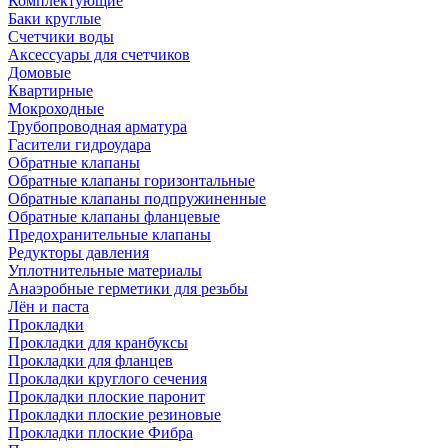
Комплектующие
Баки круглые
Счетчики воды
Аксессуары для счетчиков
Домовые
Квартирные
Мокроходные
Трубопроводная арматура
Гасители гидроудара
Обратные клапаны
Обратные клапаны горизонтальные
Обратные клапаны подпружиненные
Обратные клапаны фланцевые
Предохранительные клапаны
Редукторы давления
Уплотнительные материалы
Анаэробные герметики для резьбы
Лён и паста
Прокладки
Прокладки для кранбуксы
Прокладки для фланцев
Прокладки круглого сечения
Прокладки плоские паронит
Прокладки плоские резиновые
Прокладки плоские Фибра