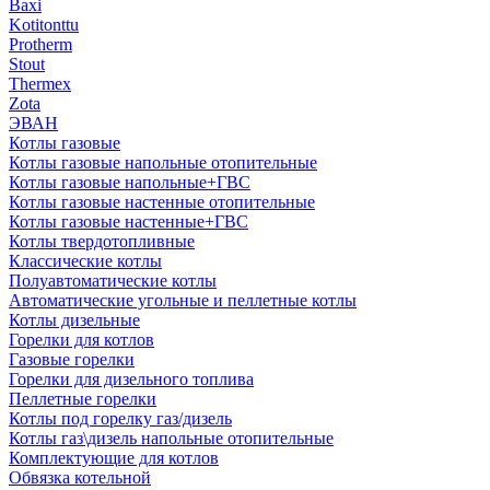
Baxi
Kotitonttu
Protherm
Stout
Thermex
Zota
ЭВАН
Котлы газовые
Котлы газовые напольные отопительные
Котлы газовые напольные+ГВС
Котлы газовые настенные отопительные
Котлы газовые настенные+ГВС
Котлы твердотопливные
Классические котлы
Полуавтоматические котлы
Автоматические угольные и пеллетные котлы
Котлы дизельные
Горелки для котлов
Газовые горелки
Горелки для дизельного топлива
Пеллетные горелки
Котлы под горелку газ/дизель
Котлы газ\дизель напольные отопительные
Комплектующие для котлов
Обвязка котельной