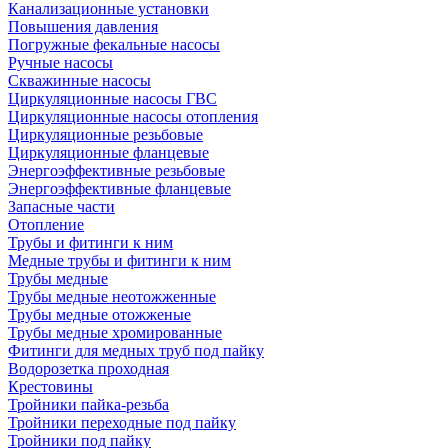
Канализационные установки
Повышения давления
Погружные фекальные насосы
Ручные насосы
Скважинные насосы
Циркуляционные насосы ГВС
Циркуляционные насосы отопления
Циркуляционные резьбовые
Циркуляционные фланцевые
Энергоэффективные резьбовые
Энергоэффективные фланцевые
Запасные части
Отопление
Трубы и фитинги к ним
Медные трубы и фитинги к ним
Трубы медные
Трубы медные неотожженные
Трубы медные отожженые
Трубы медные хромированные
Фитинги для медных труб под пайку
Водорозетка проходная
Крестовины
Тройники пайка-резьба
Тройники переходные под пайку
Тройники под пайку