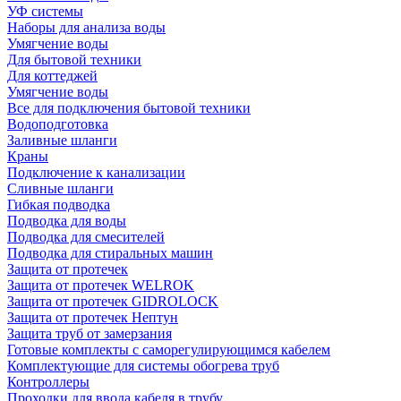
УФ системы
Наборы для анализа воды
Умягчение воды
Для бытовой техники
Для коттеджей
Умягчение воды
Все для подключения бытовой техники
Водоподготовка
Заливные шланги
Краны
Подключение к канализации
Сливные шланги
Гибкая подводка
Подводка для воды
Подводка для смесителей
Подводка для стиральных машин
Защита от протечек
Защита от протечек WELROK
Защита от протечек GIDROLOCK
Защита от протечек Нептун
Защита труб от замерзания
Готовые комплекты с саморегулирующимся кабелем
Комплектующие для системы обогрева труб
Контроллеры
Проходки для ввода кабеля в трубу