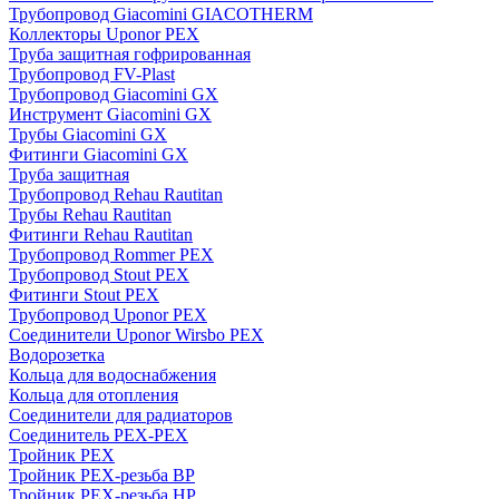
Трубопровод Giacomini GIACOTHERM
Коллекторы Uponor PEX
Труба защитная гофрированная
Трубопровод FV-Plast
Трубопровод Giacomini GX
Инструмент Giacomini GX
Трубы Giacomini GX
Фитинги Giacomini GX
Труба защитная
Трубопровод Rehau Rautitan
Трубы Rehau Rautitan
Фитинги Rehau Rautitan
Трубопровод Rommer PEX
Трубопровод Stout PEX
Фитинги Stout PEX
Трубопровод Uponor PEX
Соединители Uponor Wirsbo PEX
Водорозетка
Кольца для водоснабжения
Кольца для отопления
Соединители для радиаторов
Соединитель PEX-PEX
Тройник PEX
Тройник PEX-резьба ВР
Тройник PEX-резьба НР