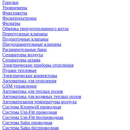
Горелки
Уровнемеры
Фикспакеты
Фильтропатроны
Фильтры
Обвязка твердотопливного котла
Перепускные клапаны
Подпиточные клапаны
Предохранительные клапаны
Расширительные баки
Сепараторы воздуха
Сепараторы шлама
Электрические приборы отопления
Пушки тепловые
Электрические конвекторы
Автоматика для отопления
GSM управление
Автоматика для теплых полов
Автоматика для водяных теплых полов
Автоматизация температуры воздуха
Система Kromwell проводная
Система Uni-Fitt проводная
Система Uni-Fitt беспроводная
Система Salus проводная
Система Salus беспроводная