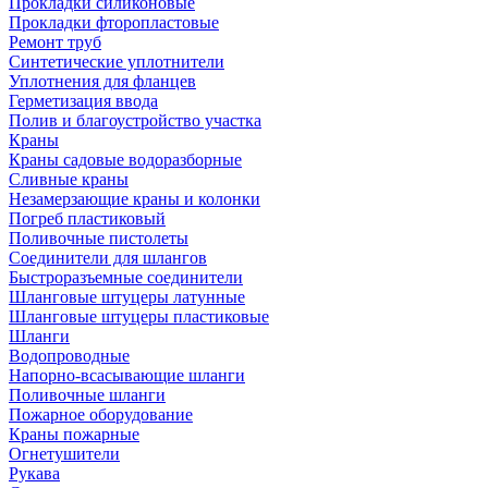
Прокладки силиконовые
Прокладки фторопластовые
Ремонт труб
Синтетические уплотнители
Уплотнения для фланцев
Герметизация ввода
Полив и благоустройство участка
Краны
Краны садовые водоразборные
Сливные краны
Незамерзающие краны и колонки
Погреб пластиковый
Поливочные пистолеты
Соединители для шлангов
Быстроразъемные соединители
Шланговые штуцеры латунные
Шланговые штуцеры пластиковые
Шланги
Водопроводные
Напорно-всасывающие шланги
Поливочные шланги
Пожарное оборудование
Краны пожарные
Огнетушители
Рукава