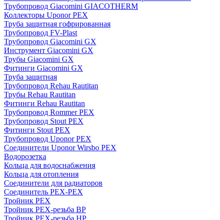
Трубопровод Giacomini GIACOTHERM
Коллекторы Uponor PEX
Труба защитная гофрированная
Трубопровод FV-Plast
Трубопровод Giacomini GX
Инструмент Giacomini GX
Трубы Giacomini GX
Фитинги Giacomini GX
Труба защитная
Трубопровод Rehau Rautitan
Трубы Rehau Rautitan
Фитинги Rehau Rautitan
Трубопровод Rommer PEX
Трубопровод Stout PEX
Фитинги Stout PEX
Трубопровод Uponor PEX
Соединители Uponor Wirsbo PEX
Водорозетка
Кольца для водоснабжения
Кольца для отопления
Соединители для радиаторов
Соединитель PEX-PEX
Тройник PEX
Тройник PEX-резьба ВР
Тройник PEX-резьба НР