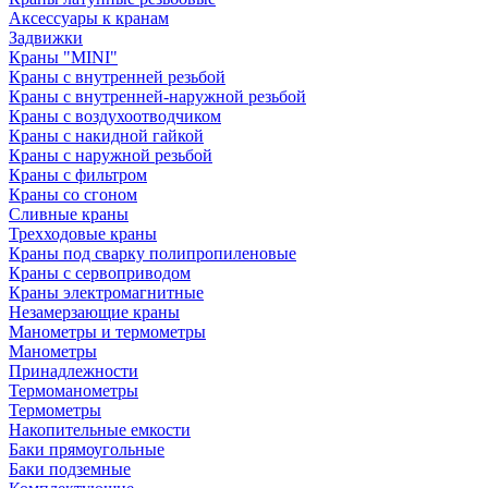
Аксессуары к кранам
Задвижки
Краны "MINI"
Краны с внутренней резьбой
Краны с внутренней-наружной резьбой
Краны с воздухоотводчиком
Краны с накидной гайкой
Краны с наружной резьбой
Краны с фильтром
Краны со сгоном
Сливные краны
Трехходовые краны
Краны под сварку полипропиленовые
Краны с сервоприводом
Краны электромагнитные
Незамерзающие краны
Манометры и термометры
Манометры
Принадлежности
Термоманометры
Термометры
Накопительные емкости
Баки прямоугольные
Баки подземные