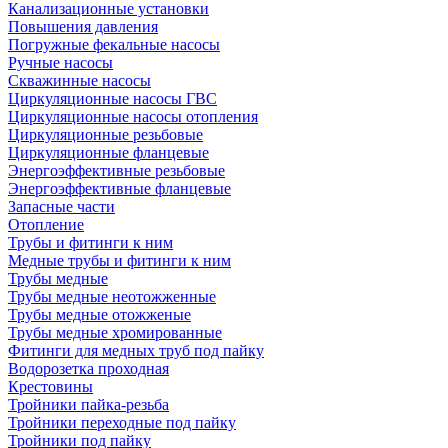
Канализационные установки
Повышения давления
Погружные фекальные насосы
Ручные насосы
Скважинные насосы
Циркуляционные насосы ГВС
Циркуляционные насосы отопления
Циркуляционные резьбовые
Циркуляционные фланцевые
Энергоэффективные резьбовые
Энергоэффективные фланцевые
Запасные части
Отопление
Трубы и фитинги к ним
Медные трубы и фитинги к ним
Трубы медные
Трубы медные неотожженные
Трубы медные отожженые
Трубы медные хромированные
Фитинги для медных труб под пайку
Водорозетка проходная
Крестовины
Тройники пайка-резьба
Тройники переходные под пайку
Тройники под пайку