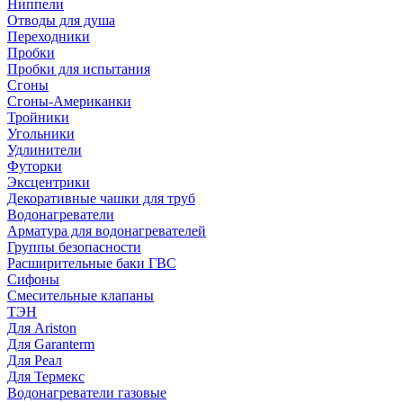
Ниппели
Отводы для душа
Переходники
Пробки
Пробки для испытания
Сгоны
Сгоны-Американки
Тройники
Угольники
Удлинители
Футорки
Эксцентрики
Декоративные чашки для труб
Водонагреватели
Арматура для водонагревателей
Группы безопасности
Расширительные баки ГВС
Сифоны
Смесительные клапаны
ТЭН
Для Ariston
Для Garanterm
Для Реал
Для Термекс
Водонагреватели газовые