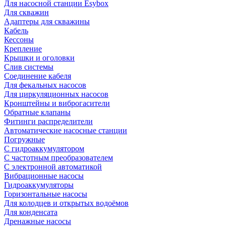
Для насосной станции Esybox
Для скважин
Адаптеры для скважины
Кабель
Кессоны
Крепление
Крышки и оголовки
Слив системы
Соединение кабеля
Для фекальных насосов
Для циркуляционных насосов
Кронштейны и виброгасители
Обратные клапаны
Фитинги распределители
Автоматические насосные станции
Погружные
С гидроаккумулятором
С частотным преобразователем
С электронной автоматикой
Вибрационные насосы
Гидроаккумуляторы
Горизонтальные насосы
Для колодцев и открытых водоёмов
Для конденсата
Дренажные насосы