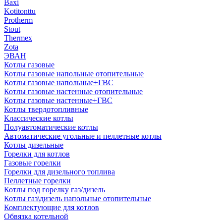
Baxi
Kotitonttu
Protherm
Stout
Thermex
Zota
ЭВАН
Котлы газовые
Котлы газовые напольные отопительные
Котлы газовые напольные+ГВС
Котлы газовые настенные отопительные
Котлы газовые настенные+ГВС
Котлы твердотопливные
Классические котлы
Полуавтоматические котлы
Автоматические угольные и пеллетные котлы
Котлы дизельные
Горелки для котлов
Газовые горелки
Горелки для дизельного топлива
Пеллетные горелки
Котлы под горелку газ/дизель
Котлы газ\дизель напольные отопительные
Комплектующие для котлов
Обвязка котельной