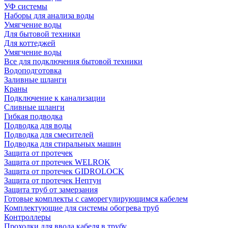
УФ системы
Наборы для анализа воды
Умягчение воды
Для бытовой техники
Для коттеджей
Умягчение воды
Все для подключения бытовой техники
Водоподготовка
Заливные шланги
Краны
Подключение к канализации
Сливные шланги
Гибкая подводка
Подводка для воды
Подводка для смесителей
Подводка для стиральных машин
Защита от протечек
Защита от протечек WELROK
Защита от протечек GIDROLOCK
Защита от протечек Нептун
Защита труб от замерзания
Готовые комплекты с саморегулирующимся кабелем
Комплектующие для системы обогрева труб
Контроллеры
Проходки для ввода кабеля в трубу