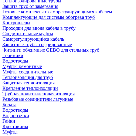
Теплоизолированные трубы
Защита труб от замерзания
Готовые комплекты с саморегулирующимся кабелем
Комплектующие для системы обогрева труб
Контроллеры
Проходки для ввода кабеля в трубу
Соединительные муфты
Саморегулирующийся кабель
Защитные трубы гофрированные
Фитинги обжимные GEBO для стальных труб
Тройники
Водоотводы
Муфты ремонтные
Муфты соединительные
Теплоизоляция для труб
Защитная теплоизоляция
Крепление теплоизоляции
Трубная полиэтиленовая изоляция
Резьбовые соединители латунные
Бочата
Водоотводы
Водорозетки
Гайки
Крестовины
Муфты