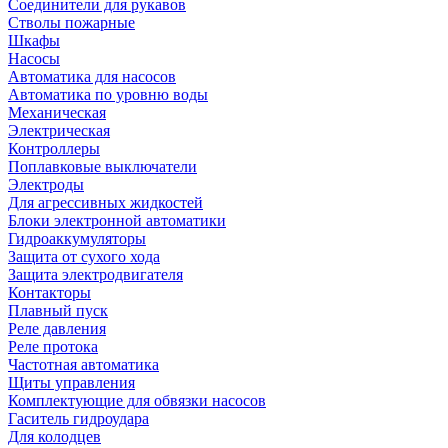
Соединители для рукавов
Стволы пожарные
Шкафы
Насосы
Автоматика для насосов
Автоматика по уровню воды
Механическая
Электрическая
Контроллеры
Поплавковые выключатели
Электроды
Для агрессивных жидкостей
Блоки электронной автоматики
Гидроаккумуляторы
Защита от сухого хода
Защита электродвигателя
Контакторы
Плавный пуск
Реле давления
Реле протока
Частотная автоматика
Щиты управления
Комплектующие для обвязки насосов
Гаситель гидроудара
Для колодцев