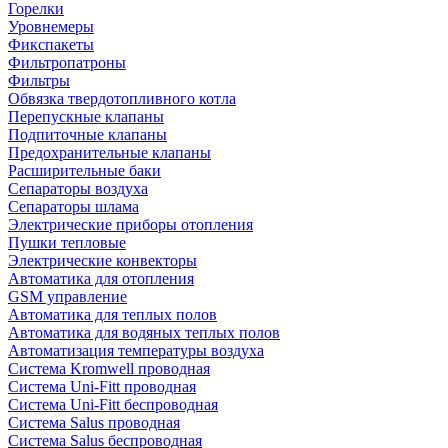
Горелки
Уровнемеры
Фикспакеты
Фильтропатроны
Фильтры
Обвязка твердотопливного котла
Перепускные клапаны
Подпиточные клапаны
Предохранительные клапаны
Расширительные баки
Сепараторы воздуха
Сепараторы шлама
Электрические приборы отопления
Пушки тепловые
Электрические конвекторы
Автоматика для отопления
GSM управление
Автоматика для теплых полов
Автоматика для водяных теплых полов
Автоматизация температуры воздуха
Система Kromwell проводная
Система Uni-Fitt проводная
Система Uni-Fitt беспроводная
Система Salus проводная
Система Salus беспроводная