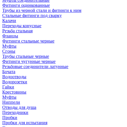
Муфты соединительные
Фитинги оцинкованные
Трубы из черной стали и фитинги к ним
Стальные фитинги под сварку
Калачи
Переходы конусные
Резьба стальная
Фланцы
Фитинги стальные черные
Муфты
Сгоны
Трубы стальные черные
Фитинги чугунные черные
Резьбовые соединители латунные
Бочата
Водоотводы
Водорозетки
Гайки
Крестовины
Муфты
Ниппели
Отводы для душа
Переходники
Пробки
Пробки для испытания