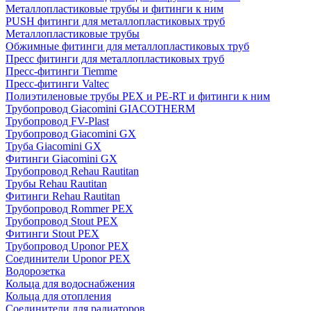
Металлопластиковые трубы и фитинги к ним
PUSH фитинги для металлопластиковых труб
Металлопластиковые трубы
Обжимные фитинги для металлопластиковых труб
Пресс фитинги для металлопластиковых труб
Пресс-фитинги Tiemme
Пресс-фитинги Valtec
Полиэтиленовые трубы PEX и PE-RT и фитинги к ним
Трубопровод Giacomini GIACOTHERM
Трубопровод FV-Plast
Трубопровод Giacomini GX
Труба Giacomini GX
Фитинги Giacomini GX
Трубопровод Rehau Rautitan
Трубы Rehau Rautitan
Фитинги Rehau Rautitan
Трубопровод Rommer PEX
Трубопровод Stout PEX
Фитинги Stout PEX
Трубопровод Uponor PEX
Соединители Uponor PEX
Водорозетка
Кольца для водоснабжения
Кольца для отопления
Соединители для радиаторов