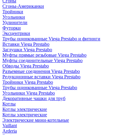
Сгоны
Сгоны-Американки
Тройники
Угольники
Удлинители
Футорки
Эксцентрики
Трубы оцинкованные Viega Prestabo и фитинги
Вставки Viega Prestabo
Заглушки Viega Prestabo
Муфты прямые резьбовые Viega Prestabo
Муфты соединительные Viega Prestabo
Обводы Viega Prestabo
Разъемные соединения Viega Prestabo
Редукционные вставки Viega Prestabo
Тройники Viega Prestabo
Трубы оцинкованные Viega Prestabo
Угольники Viega Prestabo
Декоративные чашки для труб
Котлы
Котлы электрические
Котлы электрические
Электрические мини-котельные
Vaillant
Arderia