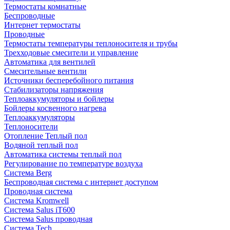
Термостаты комнатные
Беспроводные
Интернет термостаты
Проводные
Термостаты температуры теплоносителя и трубы
Трехходовые смесители и управление
Автоматика для вентилей
Смесительные вентили
Источники бесперебойного питания
Стабилизаторы напряжения
Теплоаккумуляторы и бойлеры
Бойлеры косвенного нагрева
Теплоаккумуляторы
Теплоносители
Отопление Теплый пол
Водяной теплый пол
Автоматика системы теплый пол
Регулирование по температуре воздуха
Система Berg
Беспроводная система с интернет доступом
Проводная система
Система Kromwell
Система Salus iT600
Система Salus проводная
Система Tech