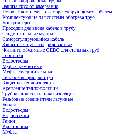
Теплоизолированные трубы
Защита труб от замерзания
Готовые комплекты с саморегулирующимся кабелем
Комплектующие для системы обогрева труб
Контроллеры
Проходки для ввода кабеля в трубу
Соединительные муфты
Саморегулирующийся кабель
Защитные трубы гофрированные
Фитинги обжимные GEBO для стальных труб
Тройники
Водоотводы
Муфты ремонтные
Муфты соединительные
Теплоизоляция для труб
Защитная теплоизоляция
Крепление теплоизоляции
Трубная полиэтиленовая изоляция
Резьбовые соединители латунные
Бочата
Водоотводы
Водорозетки
Гайки
Крестовины
Муфты