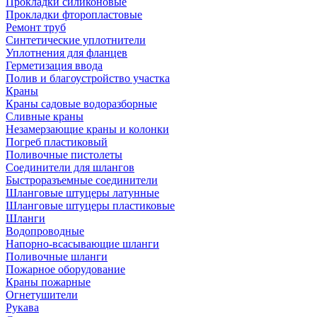
Прокладки силиконовые
Прокладки фторопластовые
Ремонт труб
Синтетические уплотнители
Уплотнения для фланцев
Герметизация ввода
Полив и благоустройство участка
Краны
Краны садовые водоразборные
Сливные краны
Незамерзающие краны и колонки
Погреб пластиковый
Поливочные пистолеты
Соединители для шлангов
Быстроразъемные соединители
Шланговые штуцеры латунные
Шланговые штуцеры пластиковые
Шланги
Водопроводные
Напорно-всасывающие шланги
Поливочные шланги
Пожарное оборудование
Краны пожарные
Огнетушители
Рукава