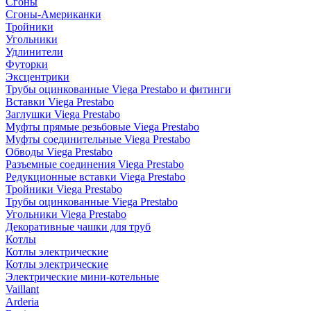
Сгоны
Сгоны-Американки
Тройники
Угольники
Удлинители
Футорки
Эксцентрики
Трубы оцинкованные Viega Prestabo и фитинги
Вставки Viega Prestabo
Заглушки Viega Prestabo
Муфты прямые резьбовые Viega Prestabo
Муфты соединительные Viega Prestabo
Обводы Viega Prestabo
Разъемные соединения Viega Prestabo
Редукционные вставки Viega Prestabo
Тройники Viega Prestabo
Трубы оцинкованные Viega Prestabo
Угольники Viega Prestabo
Декоративные чашки для труб
Котлы
Котлы электрические
Котлы электрические
Электрические мини-котельные
Vaillant
Arderia