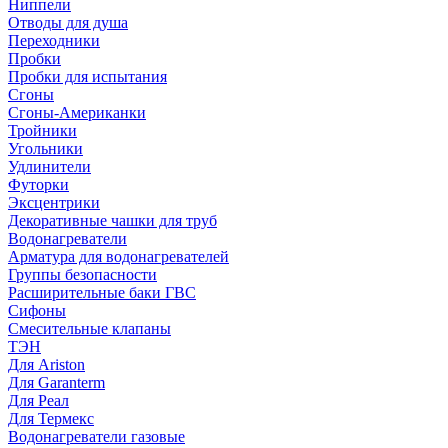
Ниппели
Отводы для душа
Переходники
Пробки
Пробки для испытания
Сгоны
Сгоны-Американки
Тройники
Угольники
Удлинители
Футорки
Эксцентрики
Декоративные чашки для труб
Водонагреватели
Арматура для водонагревателей
Группы безопасности
Расширительные баки ГВС
Сифоны
Смесительные клапаны
ТЭН
Для Ariston
Для Garanterm
Для Реал
Для Термекс
Водонагреватели газовые