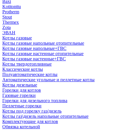
Baxi
Kotitonttu
Protherm
Stout
Thermex
Zota
ЭВАН
Котлы газовые
Котлы газовые напольные отопительные
Котлы газовые напольные+ГВС
Котлы газовые настенные отопительные
Котлы газовые настенные+ГВС
Котлы твердотопливные
Классические котлы
Полуавтоматические котлы
Автоматические угольные и пеллетные котлы
Котлы дизельные
Горелки для котлов
Газовые горелки
Горелки для дизельного топлива
Пеллетные горелки
Котлы под горелку газ/дизель
Котлы газ\дизель напольные отопительные
Комплектующие для котлов
Обвязка котельной