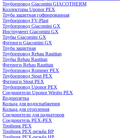
Трубопровод Giacomini GIACOTHERM
Коллекторы Uponor PEX
Труба защитная гофрированная
Трубопровод FV-Plast
Трубопровод Giacomini GX
Инструмент Giacomini GX
Трубы Giacomini GX
Фитинги Giacomini GX
Труба защитная
Трубопровод Rehau Rautitan
Трубы Rehau Rautitan
Фитинги Rehau Rautitan
Трубопровод Rommer PEX
Трубопровод Stout PEX
Фитинги Stout PEX
Трубопровод Uponor PEX
Соединители Uponor Wirsbo PEX
Водорозетка
Кольца для водоснабжения
Кольца для отопления
Соединители для радиаторов
Соединитель PEX-PEX
Тройник PEX
Тройник PEX-резьба ВР
Тройник PEX-резьба НР