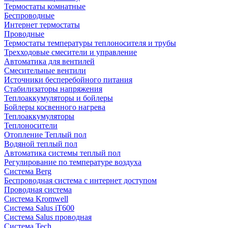
Термостаты комнатные
Беспроводные
Интернет термостаты
Проводные
Термостаты температуры теплоносителя и трубы
Трехходовые смесители и управление
Автоматика для вентилей
Смесительные вентили
Источники бесперебойного питания
Стабилизаторы напряжения
Теплоаккумуляторы и бойлеры
Бойлеры косвенного нагрева
Теплоаккумуляторы
Теплоносители
Отопление Теплый пол
Водяной теплый пол
Автоматика системы теплый пол
Регулирование по температуре воздуха
Система Berg
Беспроводная система с интернет доступом
Проводная система
Система Kromwell
Система Salus iT600
Система Salus проводная
Система Tech