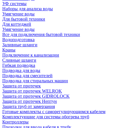
УФ системы
Наборы для анализа воды
Умягчение воды
Для бытовой техники
Для коттеджей
Умягчение воды
Все для подключения бытовой техники
Водоподготовка
Заливные шланги
Краны
Подключение к канализации
Сливные шланги
Гибкая подводка
Подводка для воды
Подводка для смесителей
Подводка для стиральных машин
Защита от протечек
Защита от протечек WELROK
Защита от протечек GIDROLOCK
Защита от протечек Нептун
Защита труб от замерзания
Готовые комплекты с саморегулирующимся кабелем
Комплектующие для системы обогрева труб
Контроллеры
Проходки для ввода кабеля в трубу