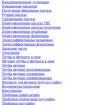
Канализационные установки
Повышения давления
Погружные фекальные насосы
Ручные насосы
Скважинные насосы
Циркуляционные насосы ГВС
Циркуляционные насосы отопления
Циркуляционные резьбовые
Циркуляционные фланцевые
Энергоэффективные резьбовые
Энергоэффективные фланцевые
Запасные части
Отопление
Трубы и фитинги к ним
Медные трубы и фитинги к ним
Трубы медные
Трубы медные неотожженные
Трубы медные отожженые
Трубы медные хромированные
Фитинги для медных труб под пайку
Водорозетка проходная
Крестовины
Тройники пайка-резьба
Тройники переходные под пайку
Тройники под пайку