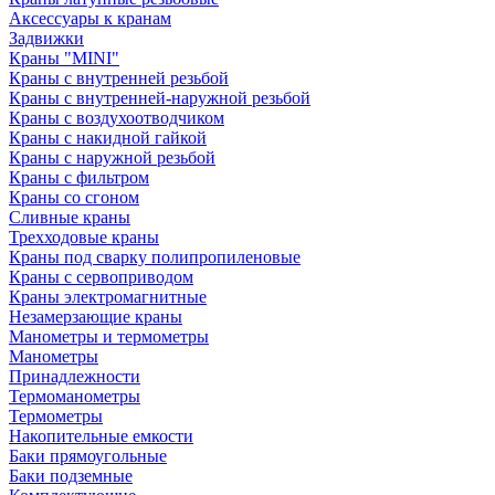
Аксессуары к кранам
Задвижки
Краны "MINI"
Краны с внутренней резьбой
Краны с внутренней-наружной резьбой
Краны с воздухоотводчиком
Краны с накидной гайкой
Краны с наружной резьбой
Краны с фильтром
Краны со сгоном
Сливные краны
Трехходовые краны
Краны под сварку полипропиленовые
Краны с сервоприводом
Краны электромагнитные
Незамерзающие краны
Манометры и термометры
Манометры
Принадлежности
Термоманометры
Термометры
Накопительные емкости
Баки прямоугольные
Баки подземные