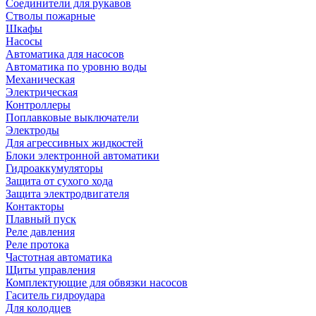
Соединители для рукавов
Стволы пожарные
Шкафы
Насосы
Автоматика для насосов
Автоматика по уровню воды
Механическая
Электрическая
Контроллеры
Поплавковые выключатели
Электроды
Для агрессивных жидкостей
Блоки электронной автоматики
Гидроаккумуляторы
Защита от сухого хода
Защита электродвигателя
Контакторы
Плавный пуск
Реле давления
Реле протока
Частотная автоматика
Щиты управления
Комплектующие для обвязки насосов
Гаситель гидроудара
Для колодцев