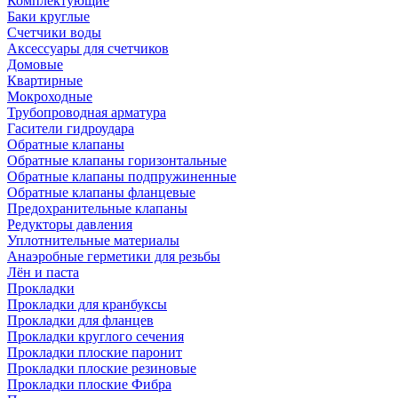
Комплектующие
Баки круглые
Счетчики воды
Аксессуары для счетчиков
Домовые
Квартирные
Мокроходные
Трубопроводная арматура
Гасители гидроудара
Обратные клапаны
Обратные клапаны горизонтальные
Обратные клапаны подпружиненные
Обратные клапаны фланцевые
Предохранительные клапаны
Редукторы давления
Уплотнительные материалы
Анаэробные герметики для резьбы
Лён и паста
Прокладки
Прокладки для кранбуксы
Прокладки для фланцев
Прокладки круглого сечения
Прокладки плоские паронит
Прокладки плоские резиновые
Прокладки плоские Фибра