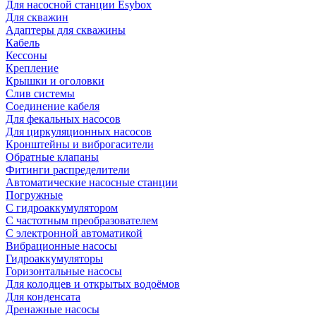
Для насосной станции Esybox
Для скважин
Адаптеры для скважины
Кабель
Кессоны
Крепление
Крышки и оголовки
Слив системы
Соединение кабеля
Для фекальных насосов
Для циркуляционных насосов
Кронштейны и виброгасители
Обратные клапаны
Фитинги распределители
Автоматические насосные станции
Погружные
С гидроаккумулятором
С частотным преобразователем
С электронной автоматикой
Вибрационные насосы
Гидроаккумуляторы
Горизонтальные насосы
Для колодцев и открытых водоёмов
Для конденсата
Дренажные насосы