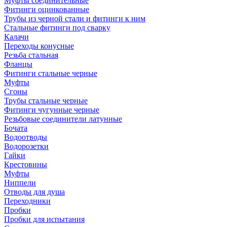
Муфты соединительные
Фитинги оцинкованные
Трубы из черной стали и фитинги к ним
Стальные фитинги под сварку
Калачи
Переходы конусные
Резьба стальная
Фланцы
Фитинги стальные черные
Муфты
Сгоны
Трубы стальные черные
Фитинги чугунные черные
Резьбовые соединители латунные
Бочата
Водоотводы
Водорозетки
Гайки
Крестовины
Муфты
Ниппели
Отводы для душа
Переходники
Пробки
Пробки для испытания