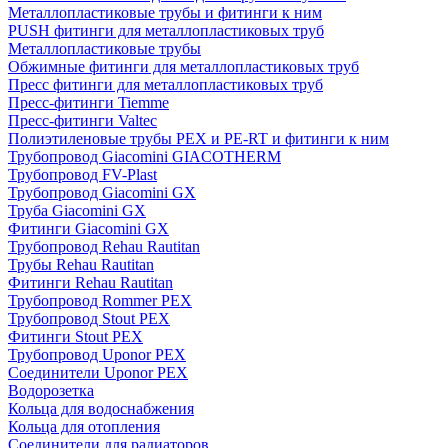
Металлопластиковые трубы и фитинги к ним
PUSH фитинги для металлопластиковых труб
Металлопластиковые трубы
Обжимные фитинги для металлопластиковых труб
Пресс фитинги для металлопластиковых труб
Пресс-фитинги Tiemme
Пресс-фитинги Valtec
Полиэтиленовые трубы PEX и PE-RT и фитинги к ним
Трубопровод Giacomini GIACOTHERM
Трубопровод FV-Plast
Трубопровод Giacomini GX
Труба Giacomini GX
Фитинги Giacomini GX
Трубопровод Rehau Rautitan
Трубы Rehau Rautitan
Фитинги Rehau Rautitan
Трубопровод Rommer PEX
Трубопровод Stout PEX
Фитинги Stout PEX
Трубопровод Uponor PEX
Соединители Uponor PEX
Водорозетка
Кольца для водоснабжения
Кольца для отопления
Соединители для радиаторов