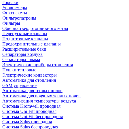
Горелки
Уровнемеры
Фикспакеты
Фильтропатроны
Фильтры
Обвязка твердотопливного котла
Перепускные клапаны
Подпиточные клапаны
Предохранительные клапаны
Расширительные баки
Сепараторы воздуха
Сепараторы шлама
Электрические приборы отопления
Пушки тепловые
Электрические конвекторы
Автоматика для отопления
GSM управление
Автоматика для теплых полов
Автоматика для водяных теплых полов
Автоматизация температуры воздуха
Система Kromwell проводная
Система Uni-Fitt проводная
Система Uni-Fitt беспроводная
Система Salus проводная
Система Salus беспроводная