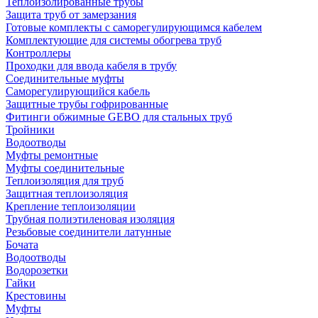
Теплоизолированные трубы
Защита труб от замерзания
Готовые комплекты с саморегулирующимся кабелем
Комплектующие для системы обогрева труб
Контроллеры
Проходки для ввода кабеля в трубу
Соединительные муфты
Саморегулирующийся кабель
Защитные трубы гофрированные
Фитинги обжимные GEBO для стальных труб
Тройники
Водоотводы
Муфты ремонтные
Муфты соединительные
Теплоизоляция для труб
Защитная теплоизоляция
Крепление теплоизоляции
Трубная полиэтиленовая изоляция
Резьбовые соединители латунные
Бочата
Водоотводы
Водорозетки
Гайки
Крестовины
Муфты