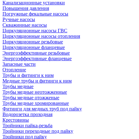
Канализационные установки
Повышения давления
Погружные фекальные насосы
Ручные насосы
Скважинные насосы
Циркуляционные насосы ГВС
Циркуляционные насосы отопления
Циркуляционные резьбовые
Циркуляционные фланцевые
Энергоэффективные резьбовые
Энергоэффективные фланцевые
Запасные части
Отопление
Трубы и фитинги к ним
Медные трубы и фитинги к ним
Трубы медные
Трубы медные неотожженные
Трубы медные отожженые
Трубы медные хромированные
Фитинги для медных труб под пайку
Водорозетка проходная
Крестовины
Тройники пайка-резьба
Тройники переходные под пайку
Тройники под пайку