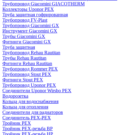
Трубопровод Giacomini GIACOTHERM
Коллекторы Uponor PEX
Труба защитная гофрированная
Трубопровод FV-Plast
Трубопровод Giacomini GX
Инструмент Giacomini GX
Трубы Giacomini GX
Фитинги Giacomini GX
Труба защитная
Трубопровод Rehau Rautitan
Трубы Rehau Rautitan
Фитинги Rehau Rautitan
Трубопровод Rommer PEX
Трубопровод Stout PEX
Фитинги Stout PEX
Трубопровод Uponor PEX
Соединители Uponor Wirsbo PEX
Водорозетка
Кольца для водоснабжения
Кольца для отопления
Соединители для радиаторов
Соединитель PEX-PEX
Тройник PEX
Тройник PEX-резьба ВР
Тройник PEX-резьба НР