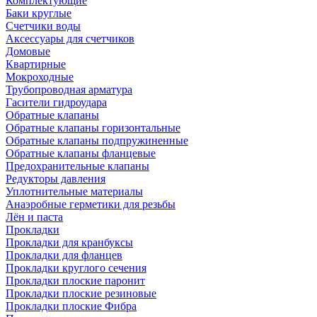
Комплектующие
Баки круглые
Счетчики воды
Аксессуары для счетчиков
Домовые
Квартирные
Мокроходные
Трубопроводная арматура
Гасители гидроудара
Обратные клапаны
Обратные клапаны горизонтальные
Обратные клапаны подпружиненные
Обратные клапаны фланцевые
Предохранительные клапаны
Редукторы давления
Уплотнительные материалы
Анаэробные герметики для резьбы
Лён и паста
Прокладки
Прокладки для кранбуксы
Прокладки для фланцев
Прокладки круглого сечения
Прокладки плоские паронит
Прокладки плоские резиновые
Прокладки плоские Фибра