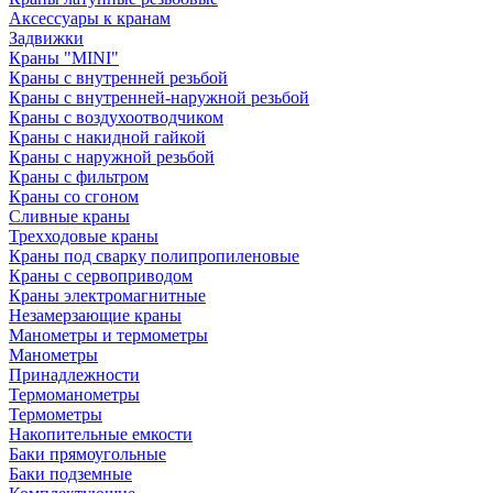
Аксессуары к кранам
Задвижки
Краны "MINI"
Краны с внутренней резьбой
Краны с внутренней-наружной резьбой
Краны с воздухоотводчиком
Краны с накидной гайкой
Краны с наружной резьбой
Краны с фильтром
Краны со сгоном
Сливные краны
Трехходовые краны
Краны под сварку полипропиленовые
Краны с сервоприводом
Краны электромагнитные
Незамерзающие краны
Манометры и термометры
Манометры
Принадлежности
Термоманометры
Термометры
Накопительные емкости
Баки прямоугольные
Баки подземные