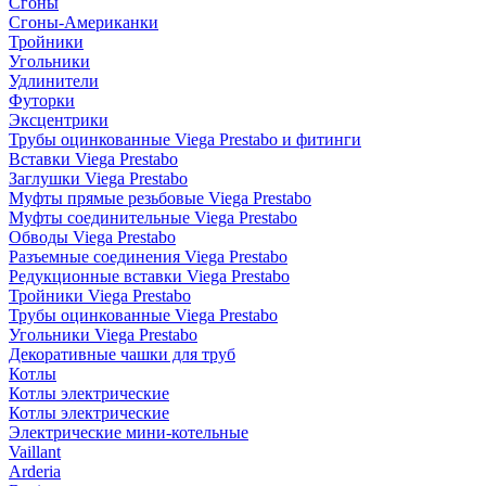
Сгоны
Сгоны-Американки
Тройники
Угольники
Удлинители
Футорки
Эксцентрики
Трубы оцинкованные Viega Prestabo и фитинги
Вставки Viega Prestabo
Заглушки Viega Prestabo
Муфты прямые резьбовые Viega Prestabo
Муфты соединительные Viega Prestabo
Обводы Viega Prestabo
Разъемные соединения Viega Prestabo
Редукционные вставки Viega Prestabo
Тройники Viega Prestabo
Трубы оцинкованные Viega Prestabo
Угольники Viega Prestabo
Декоративные чашки для труб
Котлы
Котлы электрические
Котлы электрические
Электрические мини-котельные
Vaillant
Arderia