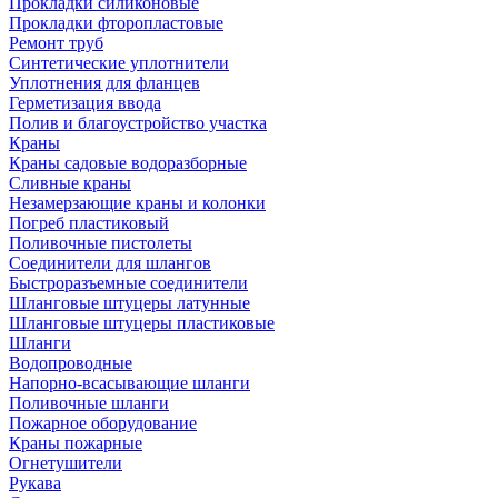
Прокладки силиконовые
Прокладки фторопластовые
Ремонт труб
Синтетические уплотнители
Уплотнения для фланцев
Герметизация ввода
Полив и благоустройство участка
Краны
Краны садовые водоразборные
Сливные краны
Незамерзающие краны и колонки
Погреб пластиковый
Поливочные пистолеты
Соединители для шлангов
Быстроразъемные соединители
Шланговые штуцеры латунные
Шланговые штуцеры пластиковые
Шланги
Водопроводные
Напорно-всасывающие шланги
Поливочные шланги
Пожарное оборудование
Краны пожарные
Огнетушители
Рукава