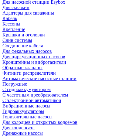
Для насосной станции Esybox
Для скважин
Адаптеры для скважины
Кабель
Кессоны
Крепление
Крышки и оголовки
Слив системы
Соединение кабеля
Для фекальных насосов
Для циркуляционных насосов
Кронштейны и виброгасители
Обратные клапаны
Фитинги распределители
Автоматические насосные станции
Погружные
С гидроаккумулятором
С частотным преобразователем
С электронной автоматикой
Вибрационные насосы
Гидроаккумуляторы
Горизонтальные насосы
Для колодцев и открытых водоёмов
Для конденсата
Дренажные насосы