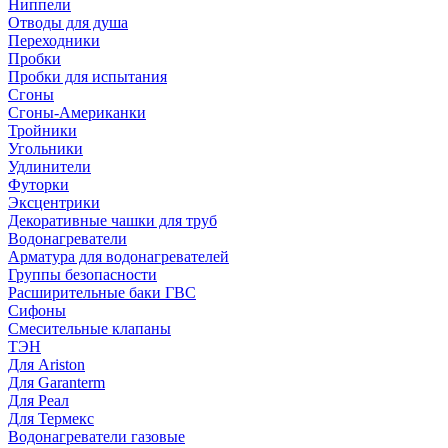
Ниппели
Отводы для душа
Переходники
Пробки
Пробки для испытания
Сгоны
Сгоны-Американки
Тройники
Угольники
Удлинители
Футорки
Эксцентрики
Декоративные чашки для труб
Водонагреватели
Арматура для водонагревателей
Группы безопасности
Расширительные баки ГВС
Сифоны
Смесительные клапаны
ТЭН
Для Ariston
Для Garanterm
Для Реал
Для Термекс
Водонагреватели газовые