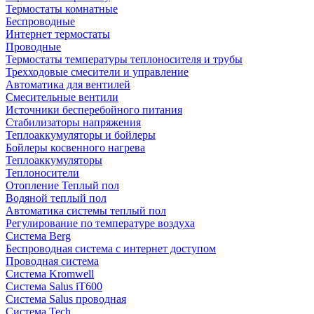
Термостаты комнатные
Беспроводные
Интернет термостаты
Проводные
Термостаты температуры теплоносителя и трубы
Трехходовые смесители и управление
Автоматика для вентилей
Смесительные вентили
Источники бесперебойного питания
Стабилизаторы напряжения
Теплоаккумуляторы и бойлеры
Бойлеры косвенного нагрева
Теплоаккумуляторы
Теплоносители
Отопление Теплый пол
Водяной теплый пол
Автоматика системы теплый пол
Регулирование по температуре воздуха
Система Berg
Беспроводная система с интернет доступом
Проводная система
Система Kromwell
Система Salus iT600
Система Salus проводная
Система Tech