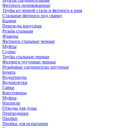
Муфты соединительные
Фитинги оцинкованные
Трубы из черной стали и фитинги к ним
Стальные фитинги под сварку
Калачи
Переходы конусные
Резьба стальная
Фланцы
Фитинги стальные черные
Муфты
Сгоны
Трубы стальные черные
Фитинги чугунные черные
Резьбовые соединители латунные
Бочата
Водоотводы
Водорозетки
Гайки
Крестовины
Муфты
Ниппели
Отводы для душа
Переходники
Пробки
Пробки для испытания