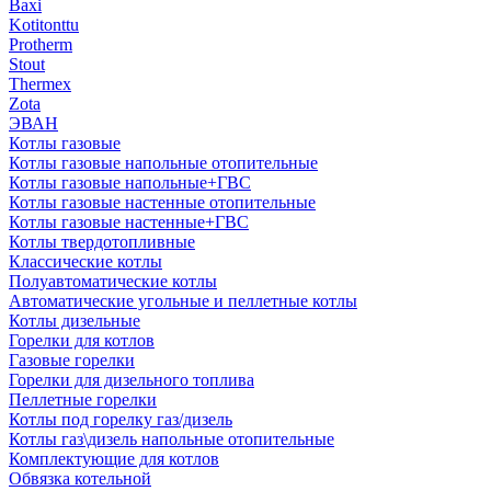
Baxi
Kotitonttu
Protherm
Stout
Thermex
Zota
ЭВАН
Котлы газовые
Котлы газовые напольные отопительные
Котлы газовые напольные+ГВС
Котлы газовые настенные отопительные
Котлы газовые настенные+ГВС
Котлы твердотопливные
Классические котлы
Полуавтоматические котлы
Автоматические угольные и пеллетные котлы
Котлы дизельные
Горелки для котлов
Газовые горелки
Горелки для дизельного топлива
Пеллетные горелки
Котлы под горелку газ/дизель
Котлы газ\дизель напольные отопительные
Комплектующие для котлов
Обвязка котельной