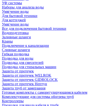
УФ системы
Наборы для анализа воды
Умягчение воды
Для бытовой техники
Для коттеджей
Умягчение воды
Все для подключения бытовой техники
Водоподготовка
Заливные шланги
Краны
Подключение к канализации
Сливные шланги
Гибкая подводка
Подводка для воды
Подводка для смесителей
Подводка для стиральных машин
Защита от протечек
Защита от протечек WELROK
Защита от протечек GIDROLOCK
Защита от протечек Нептун
Защита труб от замерзания
Готовые комплекты с саморегулирующимся кабелем
Комплектующие для системы обогрева труб
Контроллеры
Проходки для ввода кабеля в трубу