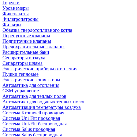
Горелки
Уровнемеры
Фикспакеты
Фильтропатроны
Фильтры
Обвязка твердотопливного котла
Перепускные клапаны
Подпиточные клапаны
Предохранительные клапаны
Расширительные баки
Сепараторы воздуха
Сепараторы шлама
Электрические приборы отопления
Пушки тепловые
Электрические конвекторы
Автоматика для отопления
GSM управление
Автоматика для теплых полов
Автоматика для водяных теплых полов
Автоматизация температуры воздуха
Система Kromwell проводная
Система Uni-Fitt проводная
Система Uni-Fitt беспроводная
Система Salus проводная
Система Salus беспроводная