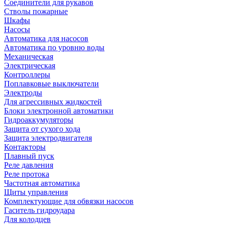
Соединители для рукавов
Стволы пожарные
Шкафы
Насосы
Автоматика для насосов
Автоматика по уровню воды
Механическая
Электрическая
Контроллеры
Поплавковые выключатели
Электроды
Для агрессивных жидкостей
Блоки электронной автоматики
Гидроаккумуляторы
Защита от сухого хода
Защита электродвигателя
Контакторы
Плавный пуск
Реле давления
Реле протока
Частотная автоматика
Щиты управления
Комплектующие для обвязки насосов
Гаситель гидроудара
Для колодцев