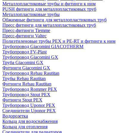
Металлопластиковые трубы и фитинги к ним
PUSH фитинги для металлопластиковых труб
Металлопластиковые трубы
Обжимные фитинги для металлопластиковых труб
Пресс фитинги для металлопластиковых труб
Пресс-фитинги Tiemme
Пресс-фитинги Valtec
Полиэтиленовые трубы PEX и PE-RT и фитинги к ним
Трубопровод Giacomini GIACOTHERM
Трубопровод FV-Plast
Трубопровод Giacomini GX
Труба Giacomini GX
Фитинги Giacomini GX
Трубопровод Rehau Rautitan
Трубы Rehau Rautitan
Фитинги Rehau Rautitan
Трубопровод Rommer PEX
Трубопровод Stout PEX
Фитинги Stout PEX
Трубопровод Uponor PEX
Соединители Uponor PEX
Водорозетка
Кольца для водоснабжения
Кольца для отопления
Соединители для радиаторов