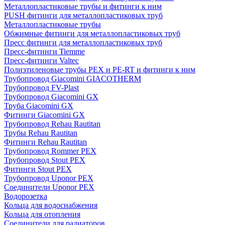
Металлопластиковые трубы и фитинги к ним
PUSH фитинги для металлопластиковых труб
Металлопластиковые трубы
Обжимные фитинги для металлопластиковых труб
Пресс фитинги для металлопластиковых труб
Пресс-фитинги Tiemme
Пресс-фитинги Valtec
Полиэтиленовые трубы PEX и PE-RT и фитинги к ним
Трубопровод Giacomini GIACOTHERM
Трубопровод FV-Plast
Трубопровод Giacomini GX
Труба Giacomini GX
Фитинги Giacomini GX
Трубопровод Rehau Rautitan
Трубы Rehau Rautitan
Фитинги Rehau Rautitan
Трубопровод Rommer PEX
Трубопровод Stout PEX
Фитинги Stout PEX
Трубопровод Uponor PEX
Соединители Uponor PEX
Водорозетка
Кольца для водоснабжения
Кольца для отопления
Соединители для радиаторов