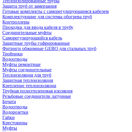
Теплоизолированные трубы
Защита труб от замерзания
Готовые комплекты с саморегулирующимся кабелем
Комплектующие для системы обогрева труб
Контроллеры
Проходки для ввода кабеля в трубу
Соединительные муфты
Саморегулирующийся кабель
Защитные трубы гофрированные
Фитинги обжимные GEBO для стальных труб
Тройники
Водоотводы
Муфты ремонтные
Муфты соединительные
Теплоизоляция для труб
Защитная теплоизоляция
Крепление теплоизоляции
Трубная полиэтиленовая изоляция
Резьбовые соединители латунные
Бочата
Водоотводы
Водорозетки
Гайки
Крестовины
Муфты