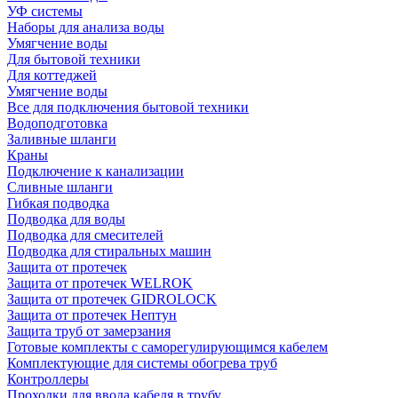
УФ системы
Наборы для анализа воды
Умягчение воды
Для бытовой техники
Для коттеджей
Умягчение воды
Все для подключения бытовой техники
Водоподготовка
Заливные шланги
Краны
Подключение к канализации
Сливные шланги
Гибкая подводка
Подводка для воды
Подводка для смесителей
Подводка для стиральных машин
Защита от протечек
Защита от протечек WELROK
Защита от протечек GIDROLOCK
Защита от протечек Нептун
Защита труб от замерзания
Готовые комплекты с саморегулирующимся кабелем
Комплектующие для системы обогрева труб
Контроллеры
Проходки для ввода кабеля в трубу