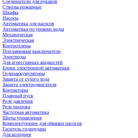
Соединители для рукавов
Стволы пожарные
Шкафы
Насосы
Автоматика для насосов
Автоматика по уровню воды
Механическая
Электрическая
Контроллеры
Поплавковые выключатели
Электроды
Для агрессивных жидкостей
Блоки электронной автоматики
Гидроаккумуляторы
Защита от сухого хода
Защита электродвигателя
Контакторы
Плавный пуск
Реле давления
Реле протока
Частотная автоматика
Щиты управления
Комплектующие для обвязки насосов
Гаситель гидроудара
Для колодцев