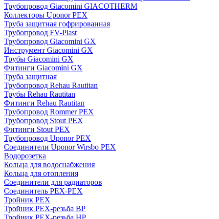
Трубопровод Giacomini GIACOTHERM
Коллекторы Uponor PEX
Труба защитная гофрированная
Трубопровод FV-Plast
Трубопровод Giacomini GX
Инструмент Giacomini GX
Трубы Giacomini GX
Фитинги Giacomini GX
Труба защитная
Трубопровод Rehau Rautitan
Трубы Rehau Rautitan
Фитинги Rehau Rautitan
Трубопровод Rommer PEX
Трубопровод Stout PEX
Фитинги Stout PEX
Трубопровод Uponor PEX
Соединители Uponor Wirsbo PEX
Водорозетка
Кольца для водоснабжения
Кольца для отопления
Соединители для радиаторов
Соединитель PEX-PEX
Тройник PEX
Тройник PEX-резьба ВР
Тройник PEX-резьба НР