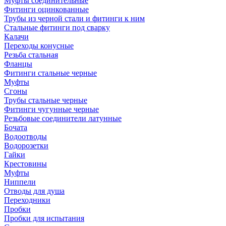
Муфты соединительные
Фитинги оцинкованные
Трубы из черной стали и фитинги к ним
Стальные фитинги под сварку
Калачи
Переходы конусные
Резьба стальная
Фланцы
Фитинги стальные черные
Муфты
Сгоны
Трубы стальные черные
Фитинги чугунные черные
Резьбовые соединители латунные
Бочата
Водоотводы
Водорозетки
Гайки
Крестовины
Муфты
Ниппели
Отводы для душа
Переходники
Пробки
Пробки для испытания