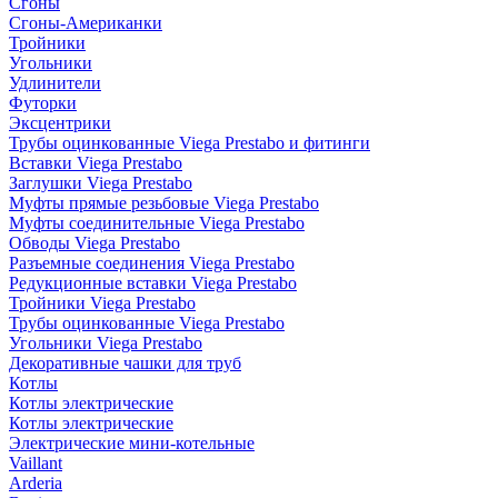
Сгоны
Сгоны-Американки
Тройники
Угольники
Удлинители
Футорки
Эксцентрики
Трубы оцинкованные Viega Prestabo и фитинги
Вставки Viega Prestabo
Заглушки Viega Prestabo
Муфты прямые резьбовые Viega Prestabo
Муфты соединительные Viega Prestabo
Обводы Viega Prestabo
Разъемные соединения Viega Prestabo
Редукционные вставки Viega Prestabo
Тройники Viega Prestabo
Трубы оцинкованные Viega Prestabo
Угольники Viega Prestabo
Декоративные чашки для труб
Котлы
Котлы электрические
Котлы электрические
Электрические мини-котельные
Vaillant
Arderia