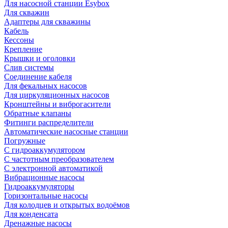
Для насосной станции Esybox
Для скважин
Адаптеры для скважины
Кабель
Кессоны
Крепление
Крышки и оголовки
Слив системы
Соединение кабеля
Для фекальных насосов
Для циркуляционных насосов
Кронштейны и виброгасители
Обратные клапаны
Фитинги распределители
Автоматические насосные станции
Погружные
С гидроаккумулятором
С частотным преобразователем
С электронной автоматикой
Вибрационные насосы
Гидроаккумуляторы
Горизонтальные насосы
Для колодцев и открытых водоёмов
Для конденсата
Дренажные насосы