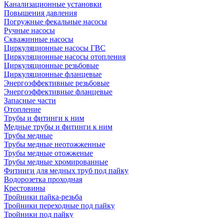
Канализационные установки
Повышения давления
Погружные фекальные насосы
Ручные насосы
Скважинные насосы
Циркуляционные насосы ГВС
Циркуляционные насосы отопления
Циркуляционные резьбовые
Циркуляционные фланцевые
Энергоэффективные резьбовые
Энергоэффективные фланцевые
Запасные части
Отопление
Трубы и фитинги к ним
Медные трубы и фитинги к ним
Трубы медные
Трубы медные неотожженные
Трубы медные отожженые
Трубы медные хромированные
Фитинги для медных труб под пайку
Водорозетка проходная
Крестовины
Тройники пайка-резьба
Тройники переходные под пайку
Тройники под пайку