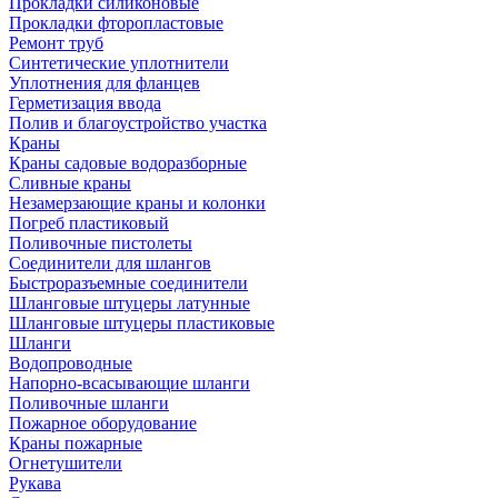
Прокладки силиконовые
Прокладки фторопластовые
Ремонт труб
Синтетические уплотнители
Уплотнения для фланцев
Герметизация ввода
Полив и благоустройство участка
Краны
Краны садовые водоразборные
Сливные краны
Незамерзающие краны и колонки
Погреб пластиковый
Поливочные пистолеты
Соединители для шлангов
Быстроразъемные соединители
Шланговые штуцеры латунные
Шланговые штуцеры пластиковые
Шланги
Водопроводные
Напорно-всасывающие шланги
Поливочные шланги
Пожарное оборудование
Краны пожарные
Огнетушители
Рукава