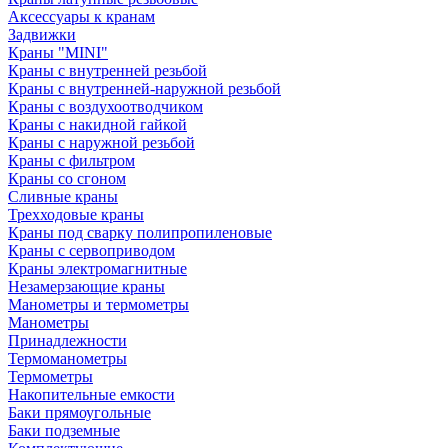
Аксессуары к кранам
Задвижки
Краны "MINI"
Краны с внутренней резьбой
Краны с внутренней-наружной резьбой
Краны с воздухоотводчиком
Краны с накидной гайкой
Краны с наружной резьбой
Краны с фильтром
Краны со сгоном
Сливные краны
Трехходовые краны
Краны под сварку полипропиленовые
Краны с сервоприводом
Краны электромагнитные
Незамерзающие краны
Манометры и термометры
Манометры
Принадлежности
Термоманометры
Термометры
Накопительные емкости
Баки прямоугольные
Баки подземные