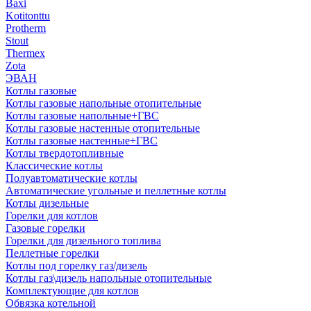
Baxi
Kotitonttu
Protherm
Stout
Thermex
Zota
ЭВАН
Котлы газовые
Котлы газовые напольные отопительные
Котлы газовые напольные+ГВС
Котлы газовые настенные отопительные
Котлы газовые настенные+ГВС
Котлы твердотопливные
Классические котлы
Полуавтоматические котлы
Автоматические угольные и пеллетные котлы
Котлы дизельные
Горелки для котлов
Газовые горелки
Горелки для дизельного топлива
Пеллетные горелки
Котлы под горелку газ/дизель
Котлы газ\дизель напольные отопительные
Комплектующие для котлов
Обвязка котельной