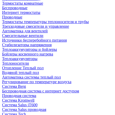
Термостаты комнатные
Беспроводные
Интернет термостаты
Проводные
Термостаты температуры теплоносителя и трубы
Трехходовые смесители и управление
Автоматика для вентилей
Смесительные вентили
Источники бесперебойного питания
Стабилизаторы напряжения
Теплоаккумуляторы и бойлеры
Бойлеры косвенного нагрева
Теплоаккумуляторы
Теплоносители
Отопление Теплый пол
Водяной теплый пол
Автоматика системы теплый пол
Регулирование по температуре воздуха
Система Berg
Беспроводная система с интернет доступом
Проводная система
Система Kromwell
Система Salus iT600
Система Salus проводная
Система Tech