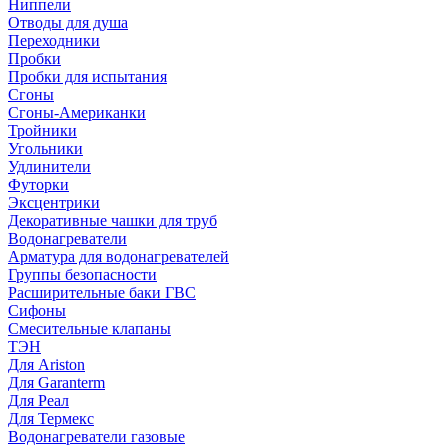
Ниппели
Отводы для душа
Переходники
Пробки
Пробки для испытания
Сгоны
Сгоны-Американки
Тройники
Угольники
Удлинители
Футорки
Эксцентрики
Декоративные чашки для труб
Водонагреватели
Арматура для водонагревателей
Группы безопасности
Расширительные баки ГВС
Сифоны
Смесительные клапаны
ТЭН
Для Ariston
Для Garanterm
Для Реал
Для Термекс
Водонагреватели газовые