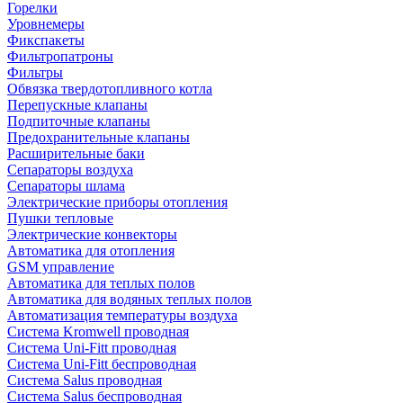
Горелки
Уровнемеры
Фикспакеты
Фильтропатроны
Фильтры
Обвязка твердотопливного котла
Перепускные клапаны
Подпиточные клапаны
Предохранительные клапаны
Расширительные баки
Сепараторы воздуха
Сепараторы шлама
Электрические приборы отопления
Пушки тепловые
Электрические конвекторы
Автоматика для отопления
GSM управление
Автоматика для теплых полов
Автоматика для водяных теплых полов
Автоматизация температуры воздуха
Система Kromwell проводная
Система Uni-Fitt проводная
Система Uni-Fitt беспроводная
Система Salus проводная
Система Salus беспроводная