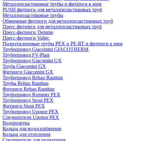
Металлопластиковые трубы и фитинги к ним
PUSH фитинги для металлопластиковых труб
Металлопластиковые трубы
Обжимные фитинги для металлопластиковых труб
Пресс фитинги для металлопластиковых труб
Пресс-фитинги Tiemme
Пресс-фитинги Valtec
Полиэтиленовые трубы PEX и PE-RT и фитинги к ним
Трубопровод Giacomini GIACOTHERM
Трубопровод FV-Plast
Трубопровод Giacomini GX
Труба Giacomini GX
Фитинги Giacomini GX
Трубопровод Rehau Rautitan
Трубы Rehau Rautitan
Фитинги Rehau Rautitan
Трубопровод Rommer PEX
Трубопровод Stout PEX
Фитинги Stout PEX
Трубопровод Uponor PEX
Соединители Uponor PEX
Водорозетка
Кольца для водоснабжения
Кольца для отопления
Соединители для радиаторов