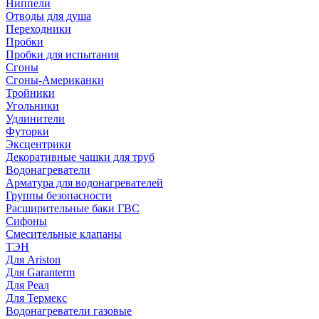
Ниппели
Отводы для душа
Переходники
Пробки
Пробки для испытания
Сгоны
Сгоны-Американки
Тройники
Угольники
Удлинители
Футорки
Эксцентрики
Декоративные чашки для труб
Водонагреватели
Арматура для водонагревателей
Группы безопасности
Расширительные баки ГВС
Сифоны
Смесительные клапаны
ТЭН
Для Ariston
Для Garanterm
Для Реал
Для Термекс
Водонагреватели газовые