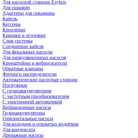
Для насосной станции Esybox
Для скважин
Адаптеры для скважины
Кабель
Кессоны
Крепление
Крышки и оголовки
Слив системы
Соединение кабеля
Для фекальных насосов
Для циркуляционных насосов
Кронштейны и виброгасители
Обратные клапаны
Фитинги распределители
Автоматические насосные станции
Погружные
С гидроаккумулятором
С частотным преобразователем
С электронной автоматикой
Вибрационные насосы
Гидроаккумуляторы
Горизонтальные насосы
Для колодцев и открытых водоёмов
Для конденсата
Дренажные насосы