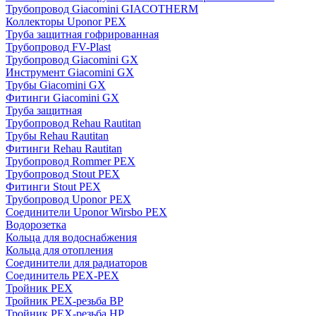
Трубопровод Giacomini GIACOTHERM
Коллекторы Uponor PEX
Труба защитная гофрированная
Трубопровод FV-Plast
Трубопровод Giacomini GX
Инструмент Giacomini GX
Трубы Giacomini GX
Фитинги Giacomini GX
Труба защитная
Трубопровод Rehau Rautitan
Трубы Rehau Rautitan
Фитинги Rehau Rautitan
Трубопровод Rommer PEX
Трубопровод Stout PEX
Фитинги Stout PEX
Трубопровод Uponor PEX
Соединители Uponor Wirsbo PEX
Водорозетка
Кольца для водоснабжения
Кольца для отопления
Соединители для радиаторов
Соединитель PEX-PEX
Тройник PEX
Тройник PEX-резьба ВР
Тройник PEX-резьба НР