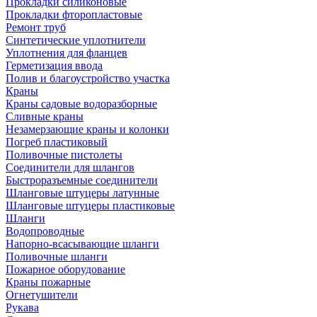
Прокладки силиконовые
Прокладки фторопластовые
Ремонт труб
Синтетические уплотнители
Уплотнения для фланцев
Герметизация ввода
Полив и благоустройство участка
Краны
Краны садовые водоразборные
Сливные краны
Незамерзающие краны и колонки
Погреб пластиковый
Поливочные пистолеты
Соединители для шлангов
Быстроразъемные соединители
Шланговые штуцеры латунные
Шланговые штуцеры пластиковые
Шланги
Водопроводные
Напорно-всасывающие шланги
Поливочные шланги
Пожарное оборудование
Краны пожарные
Огнетушители
Рукава