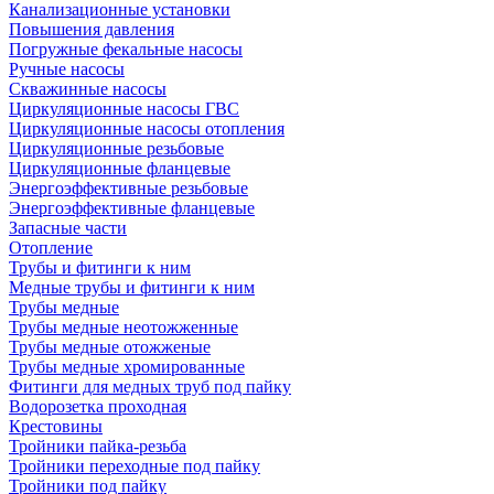
Канализационные установки
Повышения давления
Погружные фекальные насосы
Ручные насосы
Скважинные насосы
Циркуляционные насосы ГВС
Циркуляционные насосы отопления
Циркуляционные резьбовые
Циркуляционные фланцевые
Энергоэффективные резьбовые
Энергоэффективные фланцевые
Запасные части
Отопление
Трубы и фитинги к ним
Медные трубы и фитинги к ним
Трубы медные
Трубы медные неотожженные
Трубы медные отожженые
Трубы медные хромированные
Фитинги для медных труб под пайку
Водорозетка проходная
Крестовины
Тройники пайка-резьба
Тройники переходные под пайку
Тройники под пайку