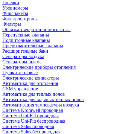
Горелки
Уровнемеры
Фикспакеты
Фильтропатроны
Фильтры
Обвязка твердотопливного котла
Перепускные клапаны
Подпиточные клапаны
Предохранительные клапаны
Расширительные баки
Сепараторы воздуха
Сепараторы шлама
Электрические приборы отопления
Пушки тепловые
Электрические конвекторы
Автоматика для отопления
GSM управление
Автоматика для теплых полов
Автоматика для водяных теплых полов
Автоматизация температуры воздуха
Система Kromwell проводная
Система Uni-Fitt проводная
Система Uni-Fitt беспроводная
Система Salus проводная
Система Salus беспроводная