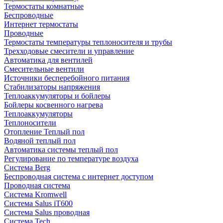
Термостаты комнатные
Беспроводные
Интернет термостаты
Проводные
Термостаты температуры теплоносителя и трубы
Трехходовые смесители и управление
Автоматика для вентилей
Смесительные вентили
Источники бесперебойного питания
Стабилизаторы напряжения
Теплоаккумуляторы и бойлеры
Бойлеры косвенного нагрева
Теплоаккумуляторы
Теплоносители
Отопление Теплый пол
Водяной теплый пол
Автоматика системы теплый пол
Регулирование по температуре воздуха
Система Berg
Беспроводная система с интернет доступом
Проводная система
Система Kromwell
Система Salus iT600
Система Salus проводная
Система Tech