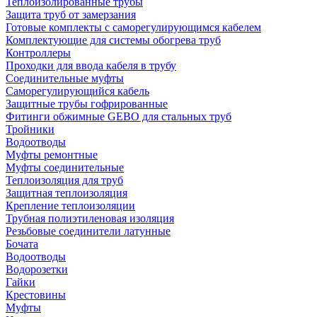
Теплоизолированные трубы
Защита труб от замерзания
Готовые комплекты с саморегулирующимся кабелем
Комплектующие для системы обогрева труб
Контроллеры
Проходки для ввода кабеля в трубу
Соединительные муфты
Саморегулирующийся кабель
Защитные трубы гофрированные
Фитинги обжимные GEBO для стальных труб
Тройники
Водоотводы
Муфты ремонтные
Муфты соединительные
Теплоизоляция для труб
Защитная теплоизоляция
Крепление теплоизоляции
Трубная полиэтиленовая изоляция
Резьбовые соединители латунные
Бочата
Водоотводы
Водорозетки
Гайки
Крестовины
Муфты