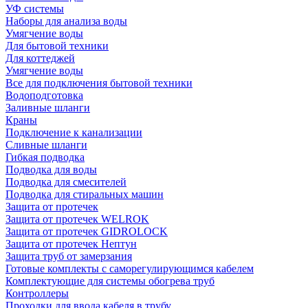
УФ системы
Наборы для анализа воды
Умягчение воды
Для бытовой техники
Для коттеджей
Умягчение воды
Все для подключения бытовой техники
Водоподготовка
Заливные шланги
Краны
Подключение к канализации
Сливные шланги
Гибкая подводка
Подводка для воды
Подводка для смесителей
Подводка для стиральных машин
Защита от протечек
Защита от протечек WELROK
Защита от протечек GIDROLOCK
Защита от протечек Нептун
Защита труб от замерзания
Готовые комплекты с саморегулирующимся кабелем
Комплектующие для системы обогрева труб
Контроллеры
Проходки для ввода кабеля в трубу