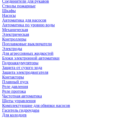
Соединители для рукавов
Стволы пожарные
Шкафы
Насосы
Автоматика для насосов
Автоматика по уровню воды
Механическая
Электрическая
Контроллеры
Поплавковые выключатели
Электроды
Для агрессивных жидкостей
Блоки электронной автоматики
Гидроаккумуляторы
Защита от сухого хода
Защита электродвигателя
Контакторы
Плавный пуск
Реле давления
Реле протока
Частотная автоматика
Щиты управления
Комплектующие для обвязки насосов
Гаситель гидроудара
Для колодцев