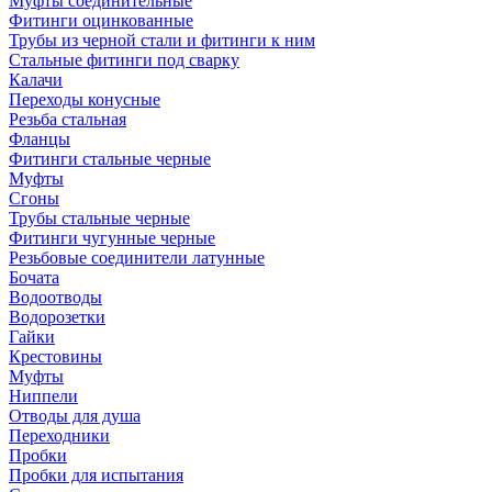
Муфты соединительные
Фитинги оцинкованные
Трубы из черной стали и фитинги к ним
Стальные фитинги под сварку
Калачи
Переходы конусные
Резьба стальная
Фланцы
Фитинги стальные черные
Муфты
Сгоны
Трубы стальные черные
Фитинги чугунные черные
Резьбовые соединители латунные
Бочата
Водоотводы
Водорозетки
Гайки
Крестовины
Муфты
Ниппели
Отводы для душа
Переходники
Пробки
Пробки для испытания