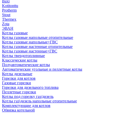
Baxi
Kotitonttu
Protherm
Stout
Thermex
Zota
ЭВАН
Котлы газовые
Котлы газовые напольные отопительные
Котлы газовые напольные+ГВС
Котлы газовые настенные отопительные
Котлы газовые настенные+ГВС
Котлы твердотопливные
Классические котлы
Полуавтоматические котлы
Автоматические угольные и пеллетные котлы
Котлы дизельные
Горелки для котлов
Газовые горелки
Горелки для дизельного топлива
Пеллетные горелки
Котлы под горелку газ/дизель
Котлы газ\дизель напольные отопительные
Комплектующие для котлов
Обвязка котельной