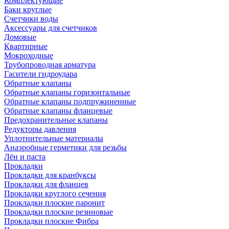
Комплектующие
Баки круглые
Счетчики воды
Аксессуары для счетчиков
Домовые
Квартирные
Мокроходные
Трубопроводная арматура
Гасители гидроудара
Обратные клапаны
Обратные клапаны горизонтальные
Обратные клапаны подпружиненные
Обратные клапаны фланцевые
Предохранительные клапаны
Редукторы давления
Уплотнительные материалы
Анаэробные герметики для резьбы
Лён и паста
Прокладки
Прокладки для кранбуксы
Прокладки для фланцев
Прокладки круглого сечения
Прокладки плоские паронит
Прокладки плоские резиновые
Прокладки плоские Фибра