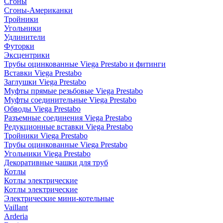
Сгоны
Сгоны-Американки
Тройники
Угольники
Удлинители
Футорки
Эксцентрики
Трубы оцинкованные Viega Prestabo и фитинги
Вставки Viega Prestabo
Заглушки Viega Prestabo
Муфты прямые резьбовые Viega Prestabo
Муфты соединительные Viega Prestabo
Обводы Viega Prestabo
Разъемные соединения Viega Prestabo
Редукционные вставки Viega Prestabo
Тройники Viega Prestabo
Трубы оцинкованные Viega Prestabo
Угольники Viega Prestabo
Декоративные чашки для труб
Котлы
Котлы электрические
Котлы электрические
Электрические мини-котельные
Vaillant
Arderia