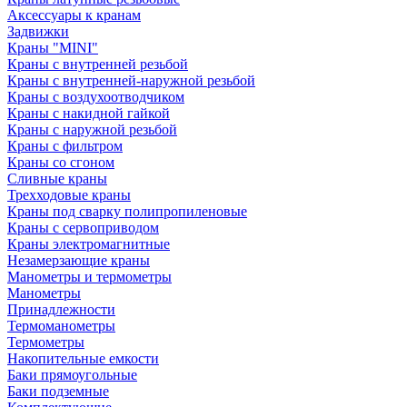
Аксессуары к кранам
Задвижки
Краны "MINI"
Краны с внутренней резьбой
Краны с внутренней-наружной резьбой
Краны с воздухоотводчиком
Краны с накидной гайкой
Краны с наружной резьбой
Краны с фильтром
Краны со сгоном
Сливные краны
Трехходовые краны
Краны под сварку полипропиленовые
Краны с сервоприводом
Краны электромагнитные
Незамерзающие краны
Манометры и термометры
Манометры
Принадлежности
Термоманометры
Термометры
Накопительные емкости
Баки прямоугольные
Баки подземные