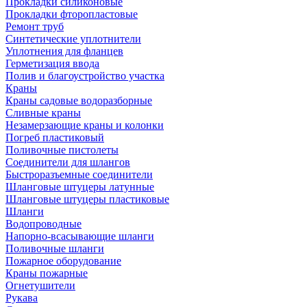
Прокладки силиконовые
Прокладки фторопластовые
Ремонт труб
Синтетические уплотнители
Уплотнения для фланцев
Герметизация ввода
Полив и благоустройство участка
Краны
Краны садовые водоразборные
Сливные краны
Незамерзающие краны и колонки
Погреб пластиковый
Поливочные пистолеты
Соединители для шлангов
Быстроразъемные соединители
Шланговые штуцеры латунные
Шланговые штуцеры пластиковые
Шланги
Водопроводные
Напорно-всасывающие шланги
Поливочные шланги
Пожарное оборудование
Краны пожарные
Огнетушители
Рукава