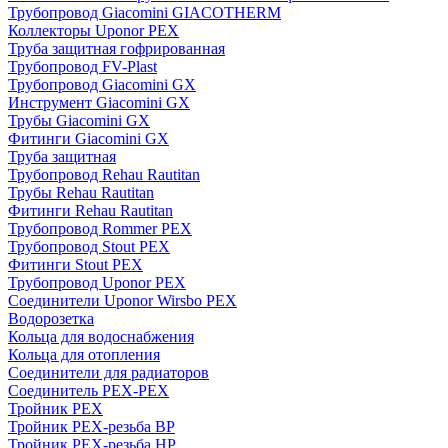
Трубопровод Giacomini GIACOTHERM
Коллекторы Uponor PEX
Труба защитная гофрированная
Трубопровод FV-Plast
Трубопровод Giacomini GX
Инструмент Giacomini GX
Трубы Giacomini GX
Фитинги Giacomini GX
Труба защитная
Трубопровод Rehau Rautitan
Трубы Rehau Rautitan
Фитинги Rehau Rautitan
Трубопровод Rommer PEX
Трубопровод Stout PEX
Фитинги Stout PEX
Трубопровод Uponor PEX
Соединители Uponor Wirsbo PEX
Водорозетка
Кольца для водоснабжения
Кольца для отопления
Соединители для радиаторов
Соединитель PEX-PEX
Тройник PEX
Тройник PEX-резьба ВР
Тройник PEX-резьба НР