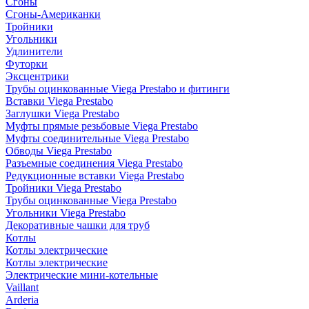
Сгоны
Сгоны-Американки
Тройники
Угольники
Удлинители
Футорки
Эксцентрики
Трубы оцинкованные Viega Prestabo и фитинги
Вставки Viega Prestabo
Заглушки Viega Prestabo
Муфты прямые резьбовые Viega Prestabo
Муфты соединительные Viega Prestabo
Обводы Viega Prestabo
Разъемные соединения Viega Prestabo
Редукционные вставки Viega Prestabo
Тройники Viega Prestabo
Трубы оцинкованные Viega Prestabo
Угольники Viega Prestabo
Декоративные чашки для труб
Котлы
Котлы электрические
Котлы электрические
Электрические мини-котельные
Vaillant
Arderia