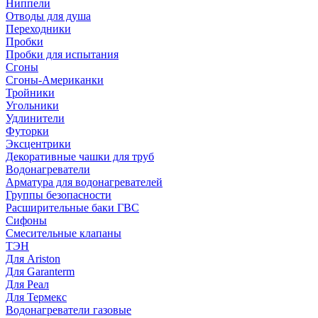
Ниппели
Отводы для душа
Переходники
Пробки
Пробки для испытания
Сгоны
Сгоны-Американки
Тройники
Угольники
Удлинители
Футорки
Эксцентрики
Декоративные чашки для труб
Водонагреватели
Арматура для водонагревателей
Группы безопасности
Расширительные баки ГВС
Сифоны
Смесительные клапаны
ТЭН
Для Ariston
Для Garanterm
Для Реал
Для Термекс
Водонагреватели газовые