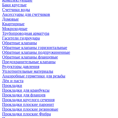
Комплектующие
Баки круглые
Счетчики воды
Аксессуары для счетчиков
Домовые
Квартирные
Мокроходные
Трубопроводная арматура
Гасители гидроудара
Обратные клапаны
Обратные клапаны горизонтальные
Обратные клапаны подпружиненные
Обратные клапаны фланцевые
Предохранительные клапаны
Редукторы давления
Уплотнительные материалы
Анаэробные герметики для резьбы
Лён и паста
Прокладки
Прокладки для кранбуксы
Прокладки для фланцев
Прокладки круглого сечения
Прокладки плоские паронит
Прокладки плоские резиновые
Прокладки плоские Фибра