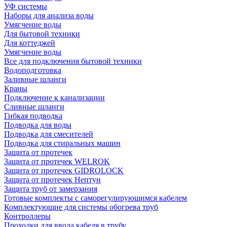
УФ системы
Наборы для анализа воды
Умягчение воды
Для бытовой техники
Для коттеджей
Умягчение воды
Все для подключения бытовой техники
Водоподготовка
Заливные шланги
Краны
Подключение к канализации
Сливные шланги
Гибкая подводка
Подводка для воды
Подводка для смесителей
Подводка для стиральных машин
Защита от протечек
Защита от протечек WELROK
Защита от протечек GIDROLOCK
Защита от протечек Нептун
Защита труб от замерзания
Готовые комплекты с саморегулирующимся кабелем
Комплектующие для системы обогрева труб
Контроллеры
Проходки для ввода кабеля в трубу