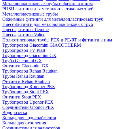
Металлопластиковые трубы и фитинги к ним
PUSH фитинги для металлопластиковых труб
Металлопластиковые трубы
Обжимные фитинги для металлопластиковых труб
Пресс фитинги для металлопластиковых труб
Пресс-фитинги Tiemme
Пресс-фитинги Valtec
Полиэтиленовые трубы PEX и PE-RT и фитинги к ним
Трубопровод Giacomini GIACOTHERM
Трубопровод FV-Plast
Трубопровод Giacomini GX
Труба Giacomini GX
Фитинги Giacomini GX
Трубопровод Rehau Rautitan
Трубы Rehau Rautitan
Фитинги Rehau Rautitan
Трубопровод Rommer PEX
Трубопровод Stout PEX
Фитинги Stout PEX
Трубопровод Uponor PEX
Соединители Uponor PEX
Водорозетка
Кольца для водоснабжения
Кольца для отопления
Соединители для радиаторов