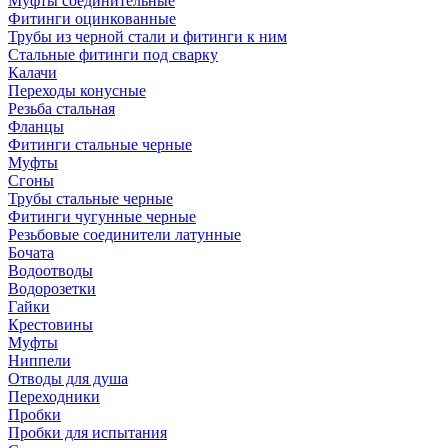
Муфты соединительные
Фитинги оцинкованные
Трубы из черной стали и фитинги к ним
Стальные фитинги под сварку
Калачи
Переходы конусные
Резьба стальная
Фланцы
Фитинги стальные черные
Муфты
Сгоны
Трубы стальные черные
Фитинги чугунные черные
Резьбовые соединители латунные
Бочата
Водоотводы
Водорозетки
Гайки
Крестовины
Муфты
Ниппели
Отводы для душа
Переходники
Пробки
Пробки для испытания