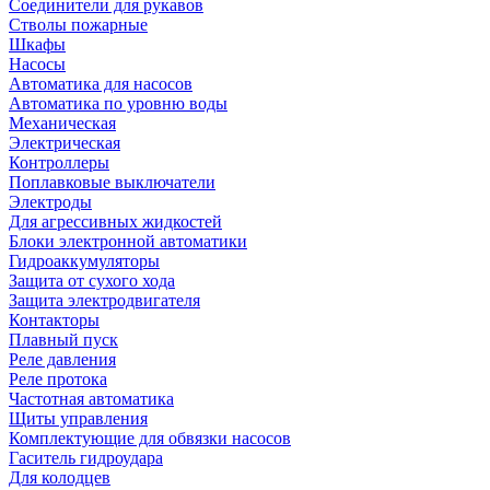
Соединители для рукавов
Стволы пожарные
Шкафы
Насосы
Автоматика для насосов
Автоматика по уровню воды
Механическая
Электрическая
Контроллеры
Поплавковые выключатели
Электроды
Для агрессивных жидкостей
Блоки электронной автоматики
Гидроаккумуляторы
Защита от сухого хода
Защита электродвигателя
Контакторы
Плавный пуск
Реле давления
Реле протока
Частотная автоматика
Щиты управления
Комплектующие для обвязки насосов
Гаситель гидроудара
Для колодцев