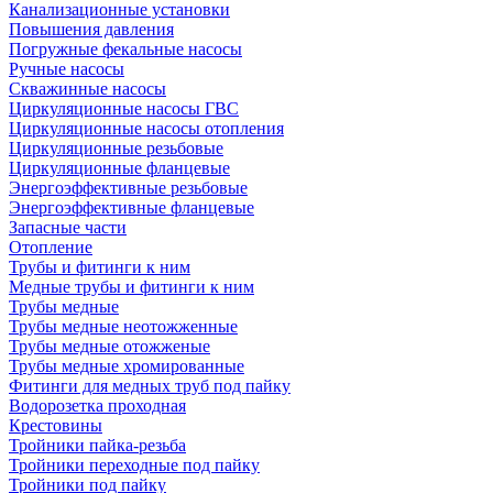
Канализационные установки
Повышения давления
Погружные фекальные насосы
Ручные насосы
Скважинные насосы
Циркуляционные насосы ГВС
Циркуляционные насосы отопления
Циркуляционные резьбовые
Циркуляционные фланцевые
Энергоэффективные резьбовые
Энергоэффективные фланцевые
Запасные части
Отопление
Трубы и фитинги к ним
Медные трубы и фитинги к ним
Трубы медные
Трубы медные неотожженные
Трубы медные отожженые
Трубы медные хромированные
Фитинги для медных труб под пайку
Водорозетка проходная
Крестовины
Тройники пайка-резьба
Тройники переходные под пайку
Тройники под пайку