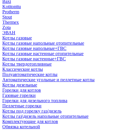
Baxi
Kotitonttu
Protherm
Stout
Thermex
Zota
ЭВАН
Котлы газовые
Котлы газовые напольные отопительные
Котлы газовые напольные+ГВС
Котлы газовые настенные отопительные
Котлы газовые настенные+ГВС
Котлы твердотопливные
Классические котлы
Полуавтоматические котлы
Автоматические угольные и пеллетные котлы
Котлы дизельные
Горелки для котлов
Газовые горелки
Горелки для дизельного топлива
Пеллетные горелки
Котлы под горелку газ/дизель
Котлы газ\дизель напольные отопительные
Комплектующие для котлов
Обвязка котельной