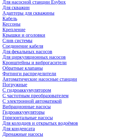
Для насосной станции Esybox
Для скважин
Адаптеры для скважины
Кабель
Кессоны
Крепление
Крышки и оголовки
Слив системы
Соединение кабеля
Для фекальных насосов
Для циркуляционных насосов
Кронштейны и виброгасители
Обратные клапаны
Фитинги распределители
Автоматические насосные станции
Погружные
С гидроаккумулятором
С частотным преобразователем
С электронной автоматикой
Вибрационные насосы
Гидроаккумуляторы
Горизонтальные насосы
Для колодцев и открытых водоёмов
Для конденсата
Дренажные насосы