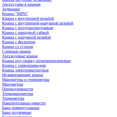
Аксессуары к кранам
Задвижки
Краны "MINI"
Краны с внутренней резьбой
Краны с внутренней-наружной резьбой
Краны с воздухоотводчиком
Краны с накидной гайкой
Краны с наружной резьбой
Краны с фильтром
Краны со сгоном
Сливные краны
Трехходовые краны
Краны под сварку полипропиленовые
Краны с сервоприводом
Краны электромагнитные
Незамерзающие краны
Манометры и термометры
Манометры
Принадлежности
Термоманометры
Термометры
Накопительные емкости
Баки прямоугольные
Баки подземные