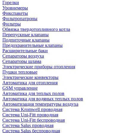
Горелки
Уровнемеры
Фикспакеты
Фильтропатроны
Фильтры
Обвязка твердотопливного котла
Перепускные клапаны
Подпиточные клапаны
Предохранительные клапаны
Расширительные баки
Сепараторы воздуха
Сепараторы шлама
Электрические приборы отопления
Пушки тепловые
Электрические конвекторы
Автоматика для отопления
GSM управление
Автоматика для теплых полов
Автоматика для водяных теплых полов
Автоматизация температуры воздуха
Система Kromwell проводная
Система Uni-Fitt проводная
Система Uni-Fitt беспроводная
Система Salus проводная
Система Salus беспроводная