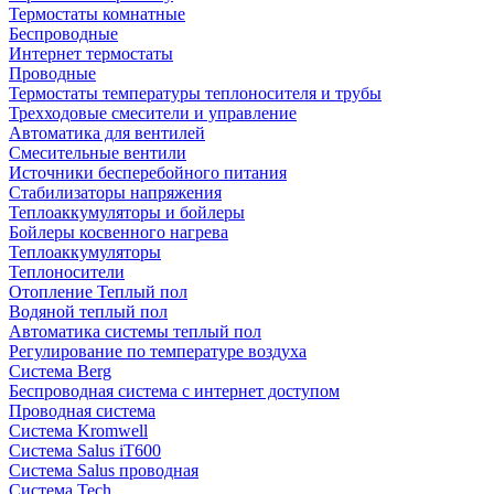
Термостаты комнатные
Беспроводные
Интернет термостаты
Проводные
Термостаты температуры теплоносителя и трубы
Трехходовые смесители и управление
Автоматика для вентилей
Смесительные вентили
Источники бесперебойного питания
Стабилизаторы напряжения
Теплоаккумуляторы и бойлеры
Бойлеры косвенного нагрева
Теплоаккумуляторы
Теплоносители
Отопление Теплый пол
Водяной теплый пол
Автоматика системы теплый пол
Регулирование по температуре воздуха
Система Berg
Беспроводная система с интернет доступом
Проводная система
Система Kromwell
Система Salus iT600
Система Salus проводная
Система Tech