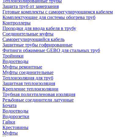
Теплоизолированные трубы
Защита труб от замерзания
Готовые комплекты с саморегулирующимся кабелем
Комплектующие для системы обогрева труб
Контроллеры
Проходки для ввода кабеля в трубу
Соединительные муфты
Саморегулирующийся кабель
Защитные трубы гофрированные
Фитинги обжимные GEBO для стальных труб
Тройники
Водоотводы
Муфты ремонтные
Муфты соединительные
Теплоизоляция для труб
Защитная теплоизоляция
Крепление теплоизоляции
Трубная полиэтиленовая изоляция
Резьбовые соединители латунные
Бочата
Водоотводы
Водорозетки
Гайки
Крестовины
Муфты