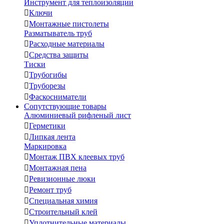
Инструмент для теплоизоляции

Ключи

Монтажные пистолеты
Разматыватель труб

Расходные материалы

Средства защиты
Тиски

Трубогибы

Труборезы

Фаскосниматели
Сопутствующие товары
Алюминиевый рифленый лист

Герметики

Липкая лента
Маркировка

Монтаж ПВХ клеевых труб

Монтажная пена

Ревизионные люки

Ремонт труб

Специальная химия

Строительный клей

Уплотнительные материалы