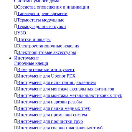
Системы умного дома

Средства оповещения и индикации

Таймеры и реле времени

Термостаты модульные

Термоусадочные трубки

УЗО

Щитки и шкафы

Электроустановочные изделия

Электрощитовые аксессуары
Инструмент
Гибочные клещи

Измерительный инструмент

Инструмент для Uponor PEX

Инструмент для испытания давлением

Инструмент для монтажа аксиальных фитингов

Инструмент для монтажа металлопластиковых труб

Инструмент для нарезки резьбы

Инструмент для пайки медных труб

Инструмент для промывки систем

Инструмент для прочистки труб

Инструмент для сварки пластиковых труб