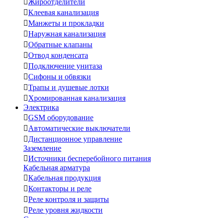

Жироотделители

Клеевая канализация

Манжеты и прокладки

Наружная канализация

Обратные клапаны

Отвод конденсата

Подключение унитаза

Сифоны и обвязки

Трапы и душевые лотки

Хромированная канализация
Электрика

GSM оборудование

Автоматические выключатели

Дистанционное управление
Заземление

Источники бесперебойного питания
Кабельная арматура

Кабельная продукция

Контакторы и реле

Реле контроля и защиты

Реле уровня жидкости