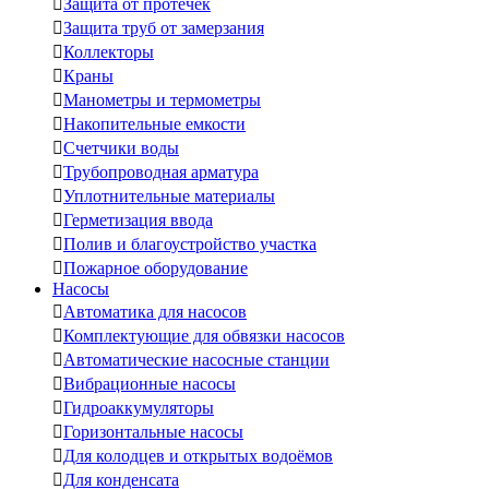

Защита от протечек

Защита труб от замерзания

Коллекторы

Краны

Манометры и термометры

Накопительные емкости

Счетчики воды

Трубопроводная арматура

Уплотнительные материалы

Герметизация ввода

Полив и благоустройство участка

Пожарное оборудование
Насосы

Автоматика для насосов

Комплектующие для обвязки насосов

Автоматические насосные станции

Вибрационные насосы

Гидроаккумуляторы

Горизонтальные насосы

Для колодцев и открытых водоёмов

Для конденсата