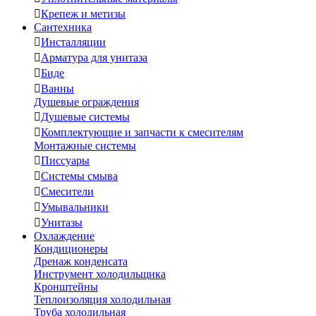

Крепеж и метизы
Сантехника

Инсталляции

Арматура для унитаза

Биде

Ванны
Душевые ограждения

Душевые системы

Комплектующие и запчасти к смесителям
Монтажные системы

Писсуары

Системы смыва

Смесители

Умывальники

Унитазы
Охлаждение
Кондиционеры
Дренаж конденсата
Инструмент холодильщика
Кронштейны
Теплоизоляция холодильная
Труба холодильная