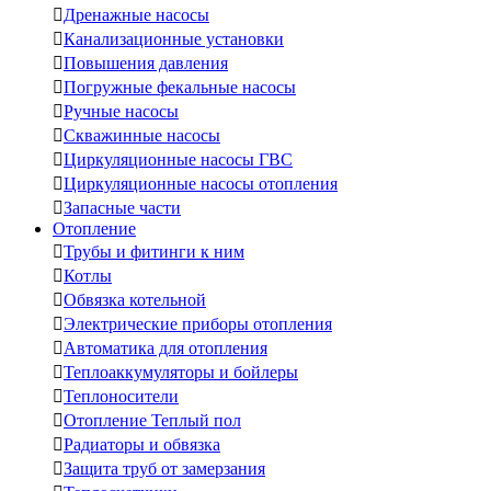

Дренажные насосы

Канализационные установки

Повышения давления

Погружные фекальные насосы

Ручные насосы

Скважинные насосы

Циркуляционные насосы ГВС

Циркуляционные насосы отопления

Запасные части
Отопление

Трубы и фитинги к ним

Котлы

Обвязка котельной

Электрические приборы отопления

Автоматика для отопления

Теплоаккумуляторы и бойлеры

Теплоносители

Отопление Теплый пол

Радиаторы и обвязка

Защита труб от замерзания