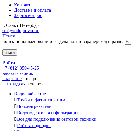
Контакты
Доставка и оплата
Задать вопрос
г. Санкт-Петербург
sm@vodoprovod.ru
Поиск
поиск по наименованию раздела или товара
переход в раздел
Войти
+7 (812) 350-45-25
заказать звонок
в корзине
:
товаров
в закладках
:
товаров
Водоснабжение

Трубы и фитинги к ним

Водонагреватели

Водоподготовка и фильтрация

Все для подключения бытовой техники

Гибкая подводка