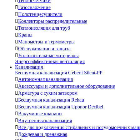

Теплосчетчики

Газоснабжение

Полотенцесушители

Коллекторы распределительные

Теплоизоляция для труб

Краны

Манометры и термометры

Обслуживание и защита

Уплотнительные материалы
Энергоэффективная вентиляция
Канализация
Бесшумная канализация Geberit Silent-PP

Автономная канализация

Аксессуары и дополнительное оборудование

Арматура с сухим затвором

Бесшумная канализация Rehau

Бесшумная канализация Uponor Decibel

Вакуумные клапаны

Внутренняя канализация

Все для подключения стиральных и посудомоечных ма

Дождевая и дренажная