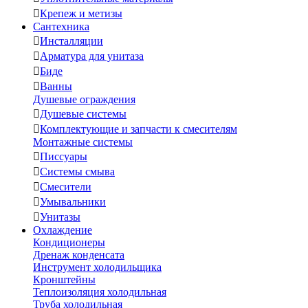

Крепеж и метизы
Сантехника

Инсталляции

Арматура для унитаза

Биде

Ванны
Душевые ограждения

Душевые системы

Комплектующие и запчасти к смесителям
Монтажные системы

Писсуары

Системы смыва

Смесители

Умывальники

Унитазы
Охлаждение
Кондиционеры
Дренаж конденсата
Инструмент холодильщика
Кронштейны
Теплоизоляция холодильная
Труба холодильная