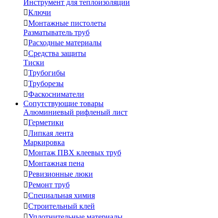
Инструмент для теплоизоляции

Ключи

Монтажные пистолеты
Разматыватель труб

Расходные материалы

Средства защиты
Тиски

Трубогибы

Труборезы

Фаскосниматели
Сопутствующие товары
Алюминиевый рифленый лист

Герметики

Липкая лента
Маркировка

Монтаж ПВХ клеевых труб

Монтажная пена

Ревизионные люки

Ремонт труб

Специальная химия

Строительный клей

Уплотнительные материалы