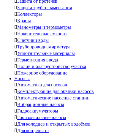

Защита от протечек

Защита труб от замерзания

Коллекторы

Краны

Манометры и термометры

Накопительные емкости

Счетчики воды

Трубопроводная арматура

Уплотнительные материалы

Герметизация ввода

Полив и благоустройство участка

Пожарное оборудование
Насосы

Автоматика для насосов

Комплектующие для обвязки насосов

Автоматические насосные станции

Вибрационные насосы

Гидроаккумуляторы

Горизонтальные насосы

Для колодцев и открытых водоёмов

Для конденсата