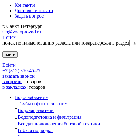
Контакты
Доставка и оплата
Задать вопрос
г. Санкт-Петербург
sm@vodoprovod.ru
Поиск
поиск по наименованию раздела или товара
переход в раздел
Войти
+7 (812) 350-45-25
заказать звонок
в корзине
:
товаров
в закладках
:
товаров
Водоснабжение

Трубы и фитинги к ним

Водонагреватели

Водоподготовка и фильтрация

Все для подключения бытовой техники

Гибкая подводка