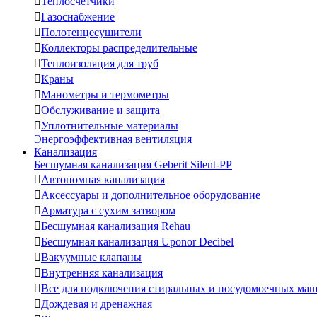

Теплосчетчики

Газоснабжение

Полотенцесушители

Коллекторы распределительные

Теплоизоляция для труб

Краны

Манометры и термометры

Обслуживание и защита

Уплотнительные материалы
Энергоэффективная вентиляция
Канализация
Бесшумная канализация Geberit Silent-PP

Автономная канализация

Аксессуары и дополнительное оборудование

Арматура с сухим затвором

Бесшумная канализация Rehau

Бесшумная канализация Uponor Decibel

Вакуумные клапаны

Внутренняя канализация

Все для подключения стиральных и посудомоечных ма

Дождевая и дренажная