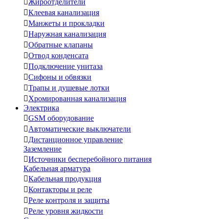

Жироотделители

Клеевая канализация

Манжеты и прокладки

Наружная канализация

Обратные клапаны

Отвод конденсата

Подключение унитаза

Сифоны и обвязки

Трапы и душевые лотки

Хромированная канализация
Электрика

GSM оборудование

Автоматические выключатели

Дистанционное управление
Заземление

Источники бесперебойного питания
Кабельная арматура

Кабельная продукция

Контакторы и реле

Реле контроля и защиты

Реле уровня жидкости