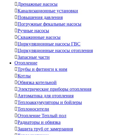

Дренажные насосы

Канализационные установки

Повышения давления

Погружные фекальные насосы

Ручные насосы

Скважинные насосы

Циркуляционные насосы ГВС

Циркуляционные насосы отопления

Запасные части
Отопление

Трубы и фитинги к ним

Котлы

Обвязка котельной

Электрические приборы отопления

Автоматика для отопления

Теплоаккумуляторы и бойлеры

Теплоносители

Отопление Теплый пол

Радиаторы и обвязка

Защита труб от замерзания