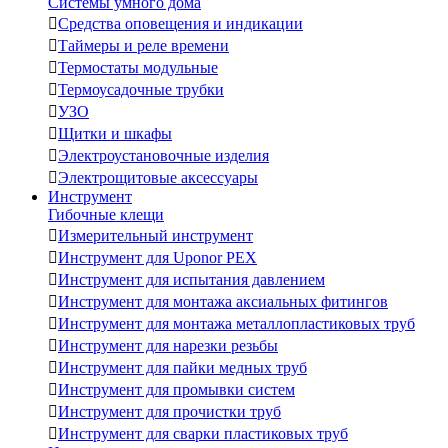
Системы умного дома

Средства оповещения и индикации

Таймеры и реле времени

Термостаты модульные

Термоусадочные трубки

УЗО

Щитки и шкафы

Электроустановочные изделия

Электрощитовые аксессуары
Инструмент
Гибочные клещи

Измерительный инструмент

Инструмент для Uponor PEX

Инструмент для испытания давлением

Инструмент для монтажа аксиальных фитингов

Инструмент для монтажа металлопластиковых труб

Инструмент для нарезки резьбы

Инструмент для пайки медных труб

Инструмент для промывки систем

Инструмент для прочистки труб

Инструмент для сварки пластиковых труб