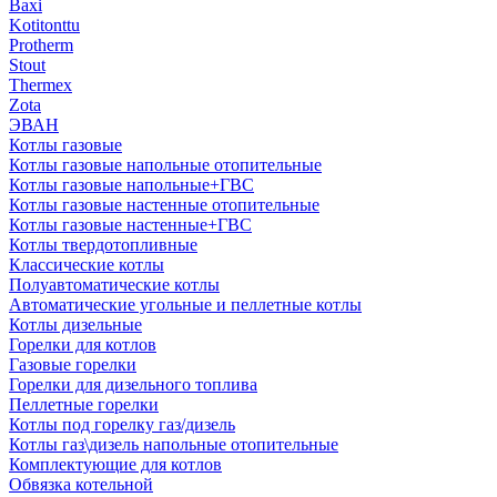
Baxi
Kotitonttu
Protherm
Stout
Thermex
Zota
ЭВАН
Котлы газовые
Котлы газовые напольные отопительные
Котлы газовые напольные+ГВС
Котлы газовые настенные отопительные
Котлы газовые настенные+ГВС
Котлы твердотопливные
Классические котлы
Полуавтоматические котлы
Автоматические угольные и пеллетные котлы
Котлы дизельные
Горелки для котлов
Газовые горелки
Горелки для дизельного топлива
Пеллетные горелки
Котлы под горелку газ/дизель
Котлы газ\дизель напольные отопительные
Комплектующие для котлов
Обвязка котельной