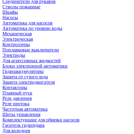
Соединители для рукавов
Стволы пожарные
Шкафы
Насосы
Автоматика для насосов
Автоматика по уровню воды
Механическая
Электрическая
Контроллеры
Поплавковые выключатели
Электроды
Для агрессивных жидкостей
Блоки электронной автоматики
Гидроаккумуляторы
Защита от сухого хода
Защита электродвигателя
Контакторы
Плавный пуск
Реле давления
Реле протока
Частотная автоматика
Щиты управления
Комплектующие для обвязки насосов
Гаситель гидроудара
Для колодцев