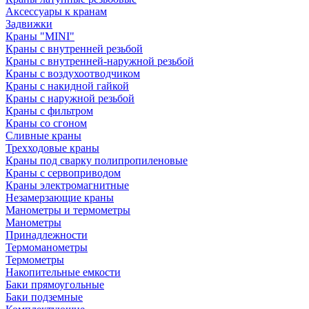
Аксессуары к кранам
Задвижки
Краны "MINI"
Краны с внутренней резьбой
Краны с внутренней-наружной резьбой
Краны с воздухоотводчиком
Краны с накидной гайкой
Краны с наружной резьбой
Краны с фильтром
Краны со сгоном
Сливные краны
Трехходовые краны
Краны под сварку полипропиленовые
Краны с сервоприводом
Краны электромагнитные
Незамерзающие краны
Манометры и термометры
Манометры
Принадлежности
Термоманометры
Термометры
Накопительные емкости
Баки прямоугольные
Баки подземные