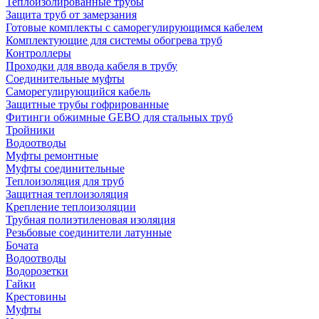
Теплоизолированные трубы
Защита труб от замерзания
Готовые комплекты с саморегулирующимся кабелем
Комплектующие для системы обогрева труб
Контроллеры
Проходки для ввода кабеля в трубу
Соединительные муфты
Саморегулирующийся кабель
Защитные трубы гофрированные
Фитинги обжимные GEBO для стальных труб
Тройники
Водоотводы
Муфты ремонтные
Муфты соединительные
Теплоизоляция для труб
Защитная теплоизоляция
Крепление теплоизоляции
Трубная полиэтиленовая изоляция
Резьбовые соединители латунные
Бочата
Водоотводы
Водорозетки
Гайки
Крестовины
Муфты