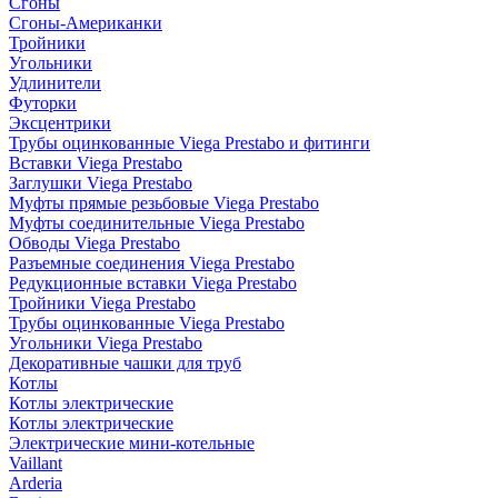
Сгоны
Сгоны-Американки
Тройники
Угольники
Удлинители
Футорки
Эксцентрики
Трубы оцинкованные Viega Prestabo и фитинги
Вставки Viega Prestabo
Заглушки Viega Prestabo
Муфты прямые резьбовые Viega Prestabo
Муфты соединительные Viega Prestabo
Обводы Viega Prestabo
Разъемные соединения Viega Prestabo
Редукционные вставки Viega Prestabo
Тройники Viega Prestabo
Трубы оцинкованные Viega Prestabo
Угольники Viega Prestabo
Декоративные чашки для труб
Котлы
Котлы электрические
Котлы электрические
Электрические мини-котельные
Vaillant
Arderia