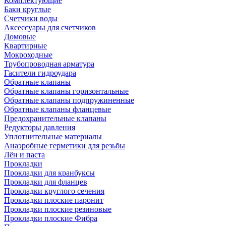
Комплектующие
Баки круглые
Счетчики воды
Аксессуары для счетчиков
Домовые
Квартирные
Мокроходные
Трубопроводная арматура
Гасители гидроудара
Обратные клапаны
Обратные клапаны горизонтальные
Обратные клапаны подпружиненные
Обратные клапаны фланцевые
Предохранительные клапаны
Редукторы давления
Уплотнительные материалы
Анаэробные герметики для резьбы
Лён и паста
Прокладки
Прокладки для кранбуксы
Прокладки для фланцев
Прокладки круглого сечения
Прокладки плоские паронит
Прокладки плоские резиновые
Прокладки плоские Фибра