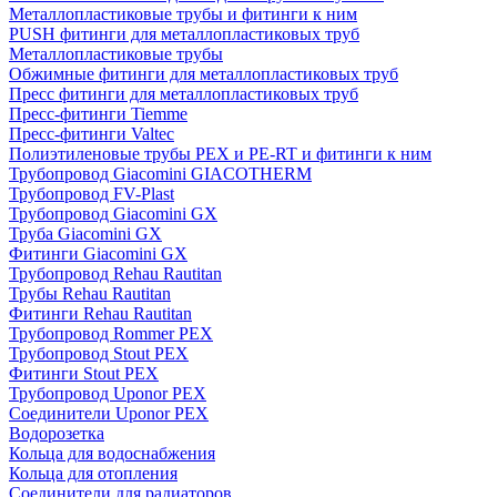
Металлопластиковые трубы и фитинги к ним
PUSH фитинги для металлопластиковых труб
Металлопластиковые трубы
Обжимные фитинги для металлопластиковых труб
Пресс фитинги для металлопластиковых труб
Пресс-фитинги Tiemme
Пресс-фитинги Valtec
Полиэтиленовые трубы PEX и PE-RT и фитинги к ним
Трубопровод Giacomini GIACOTHERM
Трубопровод FV-Plast
Трубопровод Giacomini GX
Труба Giacomini GX
Фитинги Giacomini GX
Трубопровод Rehau Rautitan
Трубы Rehau Rautitan
Фитинги Rehau Rautitan
Трубопровод Rommer PEX
Трубопровод Stout PEX
Фитинги Stout PEX
Трубопровод Uponor PEX
Соединители Uponor PEX
Водорозетка
Кольца для водоснабжения
Кольца для отопления
Соединители для радиаторов