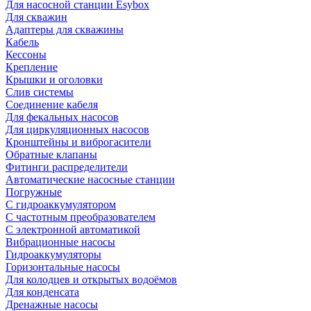
Для насосной станции Esybox
Для скважин
Адаптеры для скважины
Кабель
Кессоны
Крепление
Крышки и оголовки
Слив системы
Соединение кабеля
Для фекальных насосов
Для циркуляционных насосов
Кронштейны и виброгасители
Обратные клапаны
Фитинги распределители
Автоматические насосные станции
Погружные
С гидроаккумулятором
С частотным преобразователем
С электронной автоматикой
Вибрационные насосы
Гидроаккумуляторы
Горизонтальные насосы
Для колодцев и открытых водоёмов
Для конденсата
Дренажные насосы