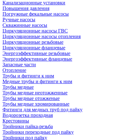
Канализационные установки
Повышения давления
Погружные фекальные насосы
Ручные насосы
Скважинные насосы
Циркуляционные насосы ГВС
Циркуляционные насосы отопления
Циркуляционные резьбовые
Циркуляционные фланцевые
Энергоэффективные резьбовые
Энергоэффективные фланцевые
Запасные части
Отопление
Трубы и фитинги к ним
Медные трубы и фитинги к ним
Трубы медные
Трубы медные неотожженные
Трубы медные отожженые
Трубы медные хромированные
Фитинги для медных труб под пайку
Водорозетка проходная
Крестовины
Тройники пайка-резьба
Тройники переходные под пайку
Тройники под пайку