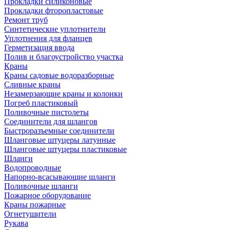
Прокладки силиконовые
Прокладки фторопластовые
Ремонт труб
Синтетические уплотнители
Уплотнения для фланцев
Герметизация ввода
Полив и благоустройство участка
Краны
Краны садовые водоразборные
Сливные краны
Незамерзающие краны и колонки
Погреб пластиковый
Поливочные пистолеты
Соединители для шлангов
Быстроразъемные соединители
Шланговые штуцеры латунные
Шланговые штуцеры пластиковые
Шланги
Водопроводные
Напорно-всасывающие шланги
Поливочные шланги
Пожарное оборудование
Краны пожарные
Огнетушители
Рукава