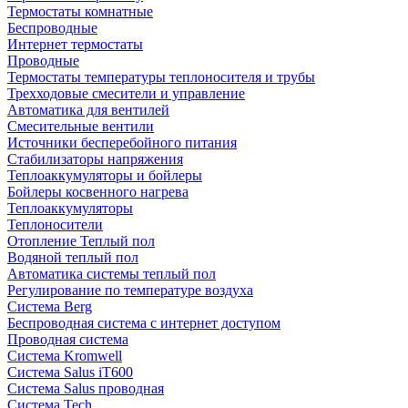
Термостаты комнатные
Беспроводные
Интернет термостаты
Проводные
Термостаты температуры теплоносителя и трубы
Трехходовые смесители и управление
Автоматика для вентилей
Смесительные вентили
Источники бесперебойного питания
Стабилизаторы напряжения
Теплоаккумуляторы и бойлеры
Бойлеры косвенного нагрева
Теплоаккумуляторы
Теплоносители
Отопление Теплый пол
Водяной теплый пол
Автоматика системы теплый пол
Регулирование по температуре воздуха
Система Berg
Беспроводная система с интернет доступом
Проводная система
Система Kromwell
Система Salus iT600
Система Salus проводная
Система Tech