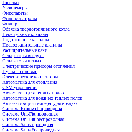
Горелки
Уровнемеры
Фикспакеты
Фильтропатроны
Фильтры
Обвязка твердотопливного котла
Перепускные клапаны
Подпиточные клапаны
Предохранительные клапаны
Расширительные баки
Сепараторы воздуха
Сепараторы шлама
Электрические приборы отопления
Пушки тепловые
Электрические конвекторы
Автоматика для отопления
GSM управление
Автоматика для теплых полов
Автоматика для водяных теплых полов
Автоматизация температуры воздуха
Система Kromwell проводная
Система Uni-Fitt проводная
Система Uni-Fitt беспроводная
Система Salus проводная
Система Salus беспроводная