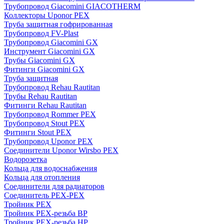
Трубопровод Giacomini GIACOTHERM
Коллекторы Uponor PEX
Труба защитная гофрированная
Трубопровод FV-Plast
Трубопровод Giacomini GX
Инструмент Giacomini GX
Трубы Giacomini GX
Фитинги Giacomini GX
Труба защитная
Трубопровод Rehau Rautitan
Трубы Rehau Rautitan
Фитинги Rehau Rautitan
Трубопровод Rommer PEX
Трубопровод Stout PEX
Фитинги Stout PEX
Трубопровод Uponor PEX
Соединители Uponor Wirsbo PEX
Водорозетка
Кольца для водоснабжения
Кольца для отопления
Соединители для радиаторов
Соединитель PEX-PEX
Тройник PEX
Тройник PEX-резьба ВР
Тройник PEX-резьба НР