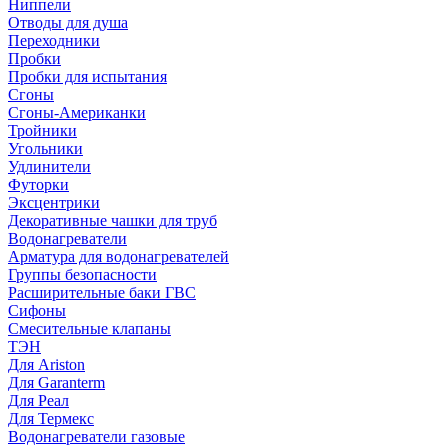
Ниппели
Отводы для душа
Переходники
Пробки
Пробки для испытания
Сгоны
Сгоны-Американки
Тройники
Угольники
Удлинители
Футорки
Эксцентрики
Декоративные чашки для труб
Водонагреватели
Арматура для водонагревателей
Группы безопасности
Расширительные баки ГВС
Сифоны
Смесительные клапаны
ТЭН
Для Ariston
Для Garanterm
Для Реал
Для Термекс
Водонагреватели газовые