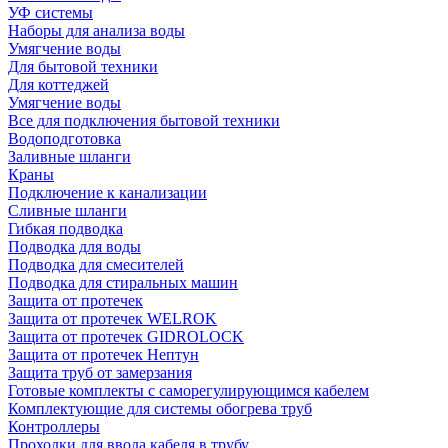
УФ системы
Наборы для анализа воды
Умягчение воды
Для бытовой техники
Для коттеджей
Умягчение воды
Все для подключения бытовой техники
Водоподготовка
Заливные шланги
Краны
Подключение к канализации
Сливные шланги
Гибкая подводка
Подводка для воды
Подводка для смесителей
Подводка для стиральных машин
Защита от протечек
Защита от протечек WELROK
Защита от протечек GIDROLOCK
Защита от протечек Нептун
Защита труб от замерзания
Готовые комплекты с саморегулирующимся кабелем
Комплектующие для системы обогрева труб
Контроллеры
Проходки для ввода кабеля в трубу