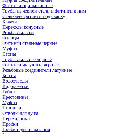
Муфты соединительные
Фитинги оцинкованные
Трубы из черной стали и фитинги к ним
Стальные фитинги под сварку
Калачи
Переходы конусные
Резьба стальная
Фланцы
Фитинги стальные черные
Муфты
Сгоны
Трубы стальные черные
Фитинги чугунные черные
Резьбовые соединители латунные
Бочата
Водоотводы
Водорозетки
Гайки
Крестовины
Муфты
Ниппели
Отводы для душа
Переходники
Пробки
Пробки для испытания