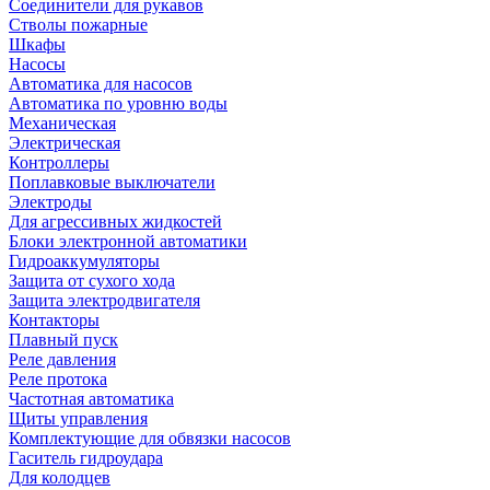
Соединители для рукавов
Стволы пожарные
Шкафы
Насосы
Автоматика для насосов
Автоматика по уровню воды
Механическая
Электрическая
Контроллеры
Поплавковые выключатели
Электроды
Для агрессивных жидкостей
Блоки электронной автоматики
Гидроаккумуляторы
Защита от сухого хода
Защита электродвигателя
Контакторы
Плавный пуск
Реле давления
Реле протока
Частотная автоматика
Щиты управления
Комплектующие для обвязки насосов
Гаситель гидроудара
Для колодцев