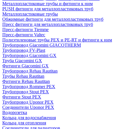
Металлопластиковые трубы и фитинги к ним
PUSH фитинги для металлопластиковых труб
Металлопластиковые трубы
Обжимные фитинги для металлопластиковых труб
Пресс фитинги для металлопластиковых труб
Пресс-фитинги Tiemme
Пресс-фитинги Valtec
Полиэтиленовые трубы PEX и PE-RT и фитинги к ним
Трубопровод Giacomini GIACOTHERM
Трубопровод FV-Plast
Трубопровод Giacomini GX
Труба Giacomini GX
Фитинги Giacomini GX
Трубопровод Rehau Rautitan
Трубы Rehau Rautitan
Фитинги Rehau Rautitan
Трубопровод Rommer PEX
Трубопровод Stout PEX
Фитинги Stout PEX
Трубопровод Uponor PEX
Соединители Uponor PEX
Водорозетка
Кольца для водоснабжения
Кольца для отопления
Соединители для радиаторов