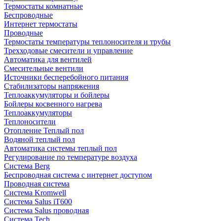
Термостаты комнатные
Беспроводные
Интернет термостаты
Проводные
Термостаты температуры теплоносителя и трубы
Трехходовые смесители и управление
Автоматика для вентилей
Смесительные вентили
Источники бесперебойного питания
Стабилизаторы напряжения
Теплоаккумуляторы и бойлеры
Бойлеры косвенного нагрева
Теплоаккумуляторы
Теплоносители
Отопление Теплый пол
Водяной теплый пол
Автоматика системы теплый пол
Регулирование по температуре воздуха
Система Berg
Беспроводная система с интернет доступом
Проводная система
Система Kromwell
Система Salus iT600
Система Salus проводная
Система Tech