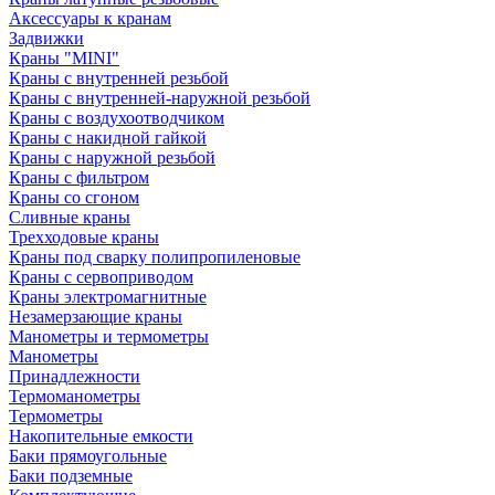
Аксессуары к кранам
Задвижки
Краны "MINI"
Краны с внутренней резьбой
Краны с внутренней-наружной резьбой
Краны с воздухоотводчиком
Краны с накидной гайкой
Краны с наружной резьбой
Краны с фильтром
Краны со сгоном
Сливные краны
Трехходовые краны
Краны под сварку полипропиленовые
Краны с сервоприводом
Краны электромагнитные
Незамерзающие краны
Манометры и термометры
Манометры
Принадлежности
Термоманометры
Термометры
Накопительные емкости
Баки прямоугольные
Баки подземные