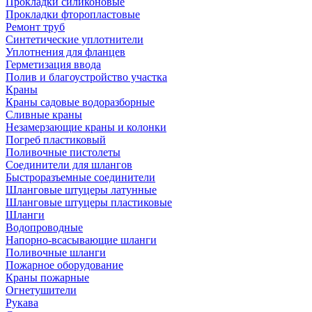
Прокладки силиконовые
Прокладки фторопластовые
Ремонт труб
Синтетические уплотнители
Уплотнения для фланцев
Герметизация ввода
Полив и благоустройство участка
Краны
Краны садовые водоразборные
Сливные краны
Незамерзающие краны и колонки
Погреб пластиковый
Поливочные пистолеты
Соединители для шлангов
Быстроразъемные соединители
Шланговые штуцеры латунные
Шланговые штуцеры пластиковые
Шланги
Водопроводные
Напорно-всасывающие шланги
Поливочные шланги
Пожарное оборудование
Краны пожарные
Огнетушители
Рукава