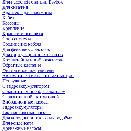
Для насосной станции Esybox
Для скважин
Адаптеры для скважины
Кабель
Кессоны
Крепление
Крышки и оголовки
Слив системы
Соединение кабеля
Для фекальных насосов
Для циркуляционных насосов
Кронштейны и виброгасители
Обратные клапаны
Фитинги распределители
Автоматические насосные станции
Погружные
С гидроаккумулятором
С частотным преобразователем
С электронной автоматикой
Вибрационные насосы
Гидроаккумуляторы
Горизонтальные насосы
Для колодцев и открытых водоёмов
Для конденсата
Дренажные насосы