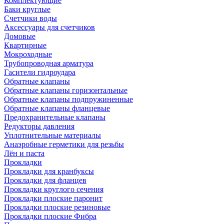
Комплектующие
Баки круглые
Счетчики воды
Аксессуары для счетчиков
Домовые
Квартирные
Мокроходные
Трубопроводная арматура
Гасители гидроудара
Обратные клапаны
Обратные клапаны горизонтальные
Обратные клапаны подпружиненные
Обратные клапаны фланцевые
Предохранительные клапаны
Редукторы давления
Уплотнительные материалы
Анаэробные герметики для резьбы
Лён и паста
Прокладки
Прокладки для кранбуксы
Прокладки для фланцев
Прокладки круглого сечения
Прокладки плоские паронит
Прокладки плоские резиновые
Прокладки плоские Фибра