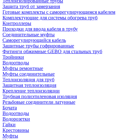
Теплоизолированные трубы
Защита труб от замерзания
Готовые комплекты с саморегулирующимся кабелем
Комплектующие для системы обогрева труб
Контроллеры
Проходки для ввода кабеля в трубу
Соединительные муфты
Саморегулирующийся кабель
Защитные трубы гофрированные
Фитинги обжимные GEBO для стальных труб
Тройники
Водоотводы
Муфты ремонтные
Муфты соединительные
Теплоизоляция для труб
Защитная теплоизоляция
Крепление теплоизоляции
Трубная полиэтиленовая изоляция
Резьбовые соединители латунные
Бочата
Водоотводы
Водорозетки
Гайки
Крестовины
Муфты