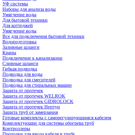
УФ системы
Наборы для анализа воды
Умягчение воды
Для бытовой техники
Для коттеджей
Умягчение воды
Все для подключения бытовой техники
Водоподготовка
Заливные шланги
Краны
Подключение к канализации
Сливные шланги
Гибкая подводка
Подводка для воды
Подводка для смесителей
Подводка для стиральных машин
Защита от протечек
Защита от протечек WELROK
Защита от протечек GIDROLOCK
Защита от протечек Нептун
Защита труб от замерзания
Готовые комплекты с саморегулирующимся кабелем
Комплектующие для системы обогрева труб
Контроллеры
Проходки для ввода кабеля в трубу