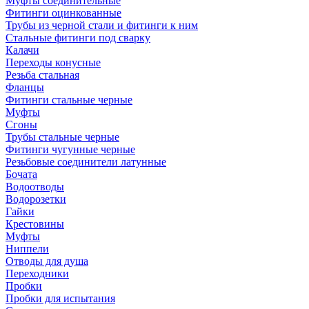
Муфты соединительные
Фитинги оцинкованные
Трубы из черной стали и фитинги к ним
Стальные фитинги под сварку
Калачи
Переходы конусные
Резьба стальная
Фланцы
Фитинги стальные черные
Муфты
Сгоны
Трубы стальные черные
Фитинги чугунные черные
Резьбовые соединители латунные
Бочата
Водоотводы
Водорозетки
Гайки
Крестовины
Муфты
Ниппели
Отводы для душа
Переходники
Пробки
Пробки для испытания