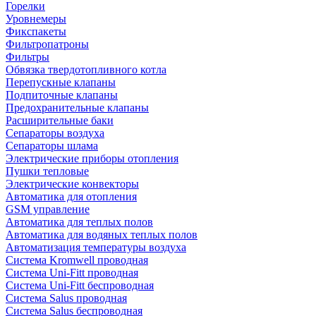
Горелки
Уровнемеры
Фикспакеты
Фильтропатроны
Фильтры
Обвязка твердотопливного котла
Перепускные клапаны
Подпиточные клапаны
Предохранительные клапаны
Расширительные баки
Сепараторы воздуха
Сепараторы шлама
Электрические приборы отопления
Пушки тепловые
Электрические конвекторы
Автоматика для отопления
GSM управление
Автоматика для теплых полов
Автоматика для водяных теплых полов
Автоматизация температуры воздуха
Система Kromwell проводная
Система Uni-Fitt проводная
Система Uni-Fitt беспроводная
Система Salus проводная
Система Salus беспроводная