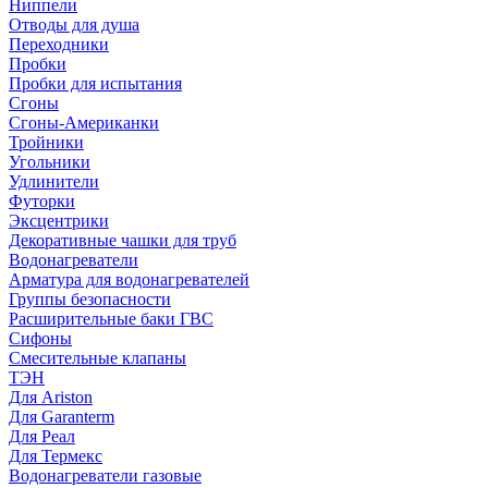
Ниппели
Отводы для душа
Переходники
Пробки
Пробки для испытания
Сгоны
Сгоны-Американки
Тройники
Угольники
Удлинители
Футорки
Эксцентрики
Декоративные чашки для труб
Водонагреватели
Арматура для водонагревателей
Группы безопасности
Расширительные баки ГВС
Сифоны
Смесительные клапаны
ТЭН
Для Ariston
Для Garanterm
Для Реал
Для Термекс
Водонагреватели газовые