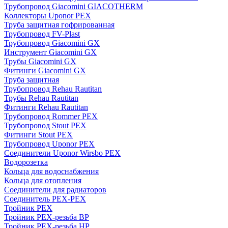
Трубопровод Giacomini GIACOTHERM
Коллекторы Uponor PEX
Труба защитная гофрированная
Трубопровод FV-Plast
Трубопровод Giacomini GX
Инструмент Giacomini GX
Трубы Giacomini GX
Фитинги Giacomini GX
Труба защитная
Трубопровод Rehau Rautitan
Трубы Rehau Rautitan
Фитинги Rehau Rautitan
Трубопровод Rommer PEX
Трубопровод Stout PEX
Фитинги Stout PEX
Трубопровод Uponor PEX
Соединители Uponor Wirsbo PEX
Водорозетка
Кольца для водоснабжения
Кольца для отопления
Соединители для радиаторов
Соединитель PEX-PEX
Тройник PEX
Тройник PEX-резьба ВР
Тройник PEX-резьба НР