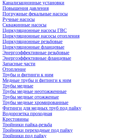
Канализационные установки
Повышения давления
Погружные фекальные насосы
Ручные насосы
Скважинные насосы
Циркуляционные насосы ГВС
Циркуляционные насосы отопления
Циркуляционные резьбовые
Циркуляционные фланцевые
Энергоэффективные резьбовые
Энергоэффективные фланцевые
Запасные части
Отопление
Трубы и фитинги к ним
Медные трубы и фитинги к ним
Трубы медные
Трубы медные неотожженные
Трубы медные отожженые
Трубы медные хромированные
Фитинги для медных труб под пайку
Водорозетка проходная
Крестовины
Тройники пайка-резьба
Тройники переходные под пайку
Тройники под пайку