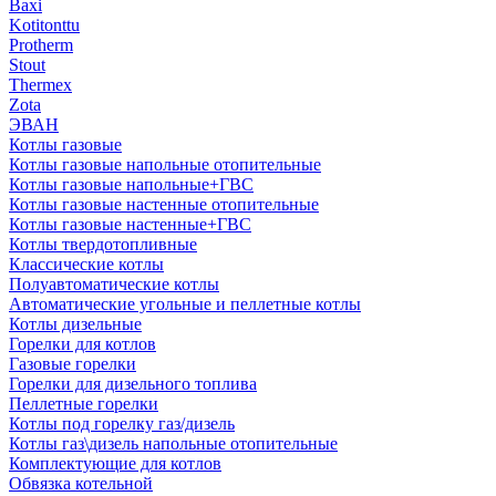
Baxi
Kotitonttu
Protherm
Stout
Thermex
Zota
ЭВАН
Котлы газовые
Котлы газовые напольные отопительные
Котлы газовые напольные+ГВС
Котлы газовые настенные отопительные
Котлы газовые настенные+ГВС
Котлы твердотопливные
Классические котлы
Полуавтоматические котлы
Автоматические угольные и пеллетные котлы
Котлы дизельные
Горелки для котлов
Газовые горелки
Горелки для дизельного топлива
Пеллетные горелки
Котлы под горелку газ/дизель
Котлы газ\дизель напольные отопительные
Комплектующие для котлов
Обвязка котельной