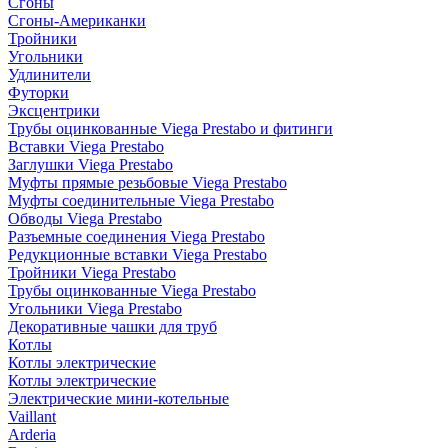
Сгоны
Сгоны-Американки
Тройники
Угольники
Удлинители
Футорки
Эксцентрики
Трубы оцинкованные Viega Prestabo и фитинги
Вставки Viega Prestabo
Заглушки Viega Prestabo
Муфты прямые резьбовые Viega Prestabo
Муфты соединительные Viega Prestabo
Обводы Viega Prestabo
Разъемные соединения Viega Prestabo
Редукционные вставки Viega Prestabo
Тройники Viega Prestabo
Трубы оцинкованные Viega Prestabo
Угольники Viega Prestabo
Декоративные чашки для труб
Котлы
Котлы электрические
Котлы электрические
Электрические мини-котельные
Vaillant
Arderia