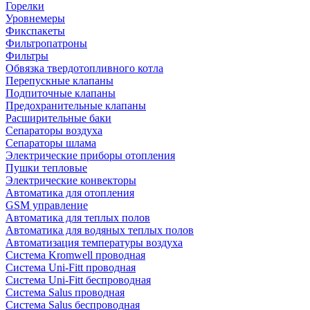
Горелки
Уровнемеры
Фикспакеты
Фильтропатроны
Фильтры
Обвязка твердотопливного котла
Перепускные клапаны
Подпиточные клапаны
Предохранительные клапаны
Расширительные баки
Сепараторы воздуха
Сепараторы шлама
Электрические приборы отопления
Пушки тепловые
Электрические конвекторы
Автоматика для отопления
GSM управление
Автоматика для теплых полов
Автоматика для водяных теплых полов
Автоматизация температуры воздуха
Система Kromwell проводная
Система Uni-Fitt проводная
Система Uni-Fitt беспроводная
Система Salus проводная
Система Salus беспроводная