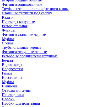
Муфты соединительные
Фитинги оцинкованные
Трубы из черной стали и фитинги к ним
Стальные фитинги под сварку
Калачи
Переходы конусные
Резьба стальная
Фланцы
Фитинги стальные черные
Муфты
Сгоны
Трубы стальные черные
Фитинги чугунные черные
Резьбовые соединители латунные
Бочата
Водоотводы
Водорозетки
Гайки
Крестовины
Муфты
Ниппели
Отводы для душа
Переходники
Пробки
Пробки для испытания