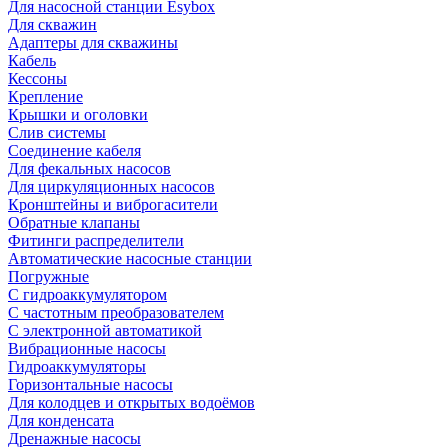
Для насосной станции Esybox
Для скважин
Адаптеры для скважины
Кабель
Кессоны
Крепление
Крышки и оголовки
Слив системы
Соединение кабеля
Для фекальных насосов
Для циркуляционных насосов
Кронштейны и виброгасители
Обратные клапаны
Фитинги распределители
Автоматические насосные станции
Погружные
С гидроаккумулятором
С частотным преобразователем
С электронной автоматикой
Вибрационные насосы
Гидроаккумуляторы
Горизонтальные насосы
Для колодцев и открытых водоёмов
Для конденсата
Дренажные насосы