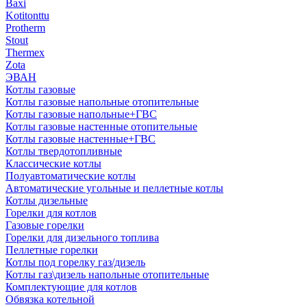
Baxi
Kotitonttu
Protherm
Stout
Thermex
Zota
ЭВАН
Котлы газовые
Котлы газовые напольные отопительные
Котлы газовые напольные+ГВС
Котлы газовые настенные отопительные
Котлы газовые настенные+ГВС
Котлы твердотопливные
Классические котлы
Полуавтоматические котлы
Автоматические угольные и пеллетные котлы
Котлы дизельные
Горелки для котлов
Газовые горелки
Горелки для дизельного топлива
Пеллетные горелки
Котлы под горелку газ/дизель
Котлы газ\дизель напольные отопительные
Комплектующие для котлов
Обвязка котельной