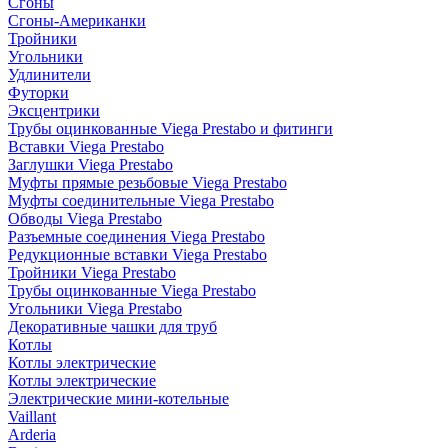
Сгоны
Сгоны-Американки
Тройники
Угольники
Удлинители
Футорки
Эксцентрики
Трубы оцинкованные Viega Prestabo и фитинги
Вставки Viega Prestabo
Заглушки Viega Prestabo
Муфты прямые резьбовые Viega Prestabo
Муфты соединительные Viega Prestabo
Обводы Viega Prestabo
Разъемные соединения Viega Prestabo
Редукционные вставки Viega Prestabo
Тройники Viega Prestabo
Трубы оцинкованные Viega Prestabo
Угольники Viega Prestabo
Декоративные чашки для труб
Котлы
Котлы электрические
Котлы электрические
Электрические мини-котельные
Vaillant
Arderia