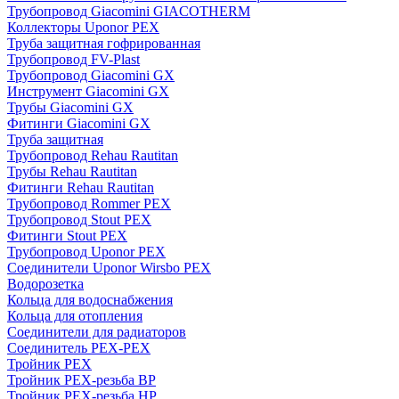
Трубопровод Giacomini GIACOTHERM
Коллекторы Uponor PEX
Труба защитная гофрированная
Трубопровод FV-Plast
Трубопровод Giacomini GX
Инструмент Giacomini GX
Трубы Giacomini GX
Фитинги Giacomini GX
Труба защитная
Трубопровод Rehau Rautitan
Трубы Rehau Rautitan
Фитинги Rehau Rautitan
Трубопровод Rommer PEX
Трубопровод Stout PEX
Фитинги Stout PEX
Трубопровод Uponor PEX
Соединители Uponor Wirsbo PEX
Водорозетка
Кольца для водоснабжения
Кольца для отопления
Соединители для радиаторов
Соединитель PEX-PEX
Тройник PEX
Тройник PEX-резьба ВР
Тройник PEX-резьба НР