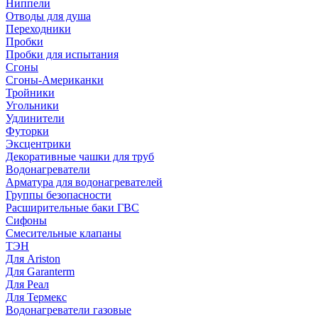
Ниппели
Отводы для душа
Переходники
Пробки
Пробки для испытания
Сгоны
Сгоны-Американки
Тройники
Угольники
Удлинители
Футорки
Эксцентрики
Декоративные чашки для труб
Водонагреватели
Арматура для водонагревателей
Группы безопасности
Расширительные баки ГВС
Сифоны
Смесительные клапаны
ТЭН
Для Ariston
Для Garanterm
Для Реал
Для Термекс
Водонагреватели газовые