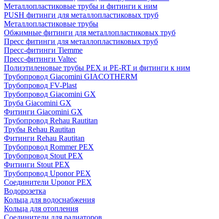
Металлопластиковые трубы и фитинги к ним
PUSH фитинги для металлопластиковых труб
Металлопластиковые трубы
Обжимные фитинги для металлопластиковых труб
Пресс фитинги для металлопластиковых труб
Пресс-фитинги Tiemme
Пресс-фитинги Valtec
Полиэтиленовые трубы PEX и PE-RT и фитинги к ним
Трубопровод Giacomini GIACOTHERM
Трубопровод FV-Plast
Трубопровод Giacomini GX
Труба Giacomini GX
Фитинги Giacomini GX
Трубопровод Rehau Rautitan
Трубы Rehau Rautitan
Фитинги Rehau Rautitan
Трубопровод Rommer PEX
Трубопровод Stout PEX
Фитинги Stout PEX
Трубопровод Uponor PEX
Соединители Uponor PEX
Водорозетка
Кольца для водоснабжения
Кольца для отопления
Соединители для радиаторов