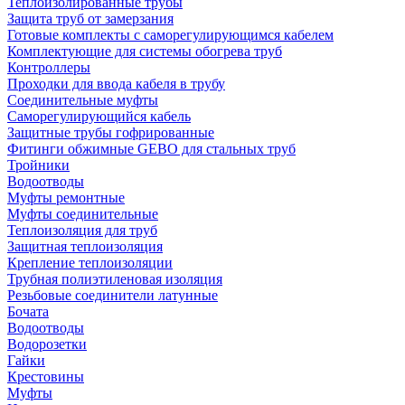
Теплоизолированные трубы
Защита труб от замерзания
Готовые комплекты с саморегулирующимся кабелем
Комплектующие для системы обогрева труб
Контроллеры
Проходки для ввода кабеля в трубу
Соединительные муфты
Саморегулирующийся кабель
Защитные трубы гофрированные
Фитинги обжимные GEBO для стальных труб
Тройники
Водоотводы
Муфты ремонтные
Муфты соединительные
Теплоизоляция для труб
Защитная теплоизоляция
Крепление теплоизоляции
Трубная полиэтиленовая изоляция
Резьбовые соединители латунные
Бочата
Водоотводы
Водорозетки
Гайки
Крестовины
Муфты