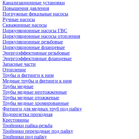
Канализационные установки
Повышения давления
Погружные фекальные насосы
Ручные насосы
Скважинные насосы
Циркуляционные насосы ГВС
Циркуляционные насосы отопления
Циркуляционные резьбовые
Циркуляционные фланцевые
Энергоэффективные резьбовые
Энергоэффективные фланцевые
Запасные части
Отопление
Трубы и фитинги к ним
Медные трубы и фитинги к ним
Трубы медные
Трубы медные неотожженные
Трубы медные отожженые
Трубы медные хромированные
Фитинги для медных труб под пайку
Водорозетка проходная
Крестовины
Тройники пайка-резьба
Тройники переходные под пайку
Тройники под пайку