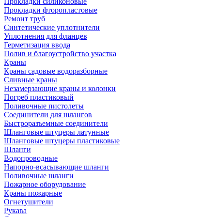
Прокладки силиконовые
Прокладки фторопластовые
Ремонт труб
Синтетические уплотнители
Уплотнения для фланцев
Герметизация ввода
Полив и благоустройство участка
Краны
Краны садовые водоразборные
Сливные краны
Незамерзающие краны и колонки
Погреб пластиковый
Поливочные пистолеты
Соединители для шлангов
Быстроразъемные соединители
Шланговые штуцеры латунные
Шланговые штуцеры пластиковые
Шланги
Водопроводные
Напорно-всасывающие шланги
Поливочные шланги
Пожарное оборудование
Краны пожарные
Огнетушители
Рукава