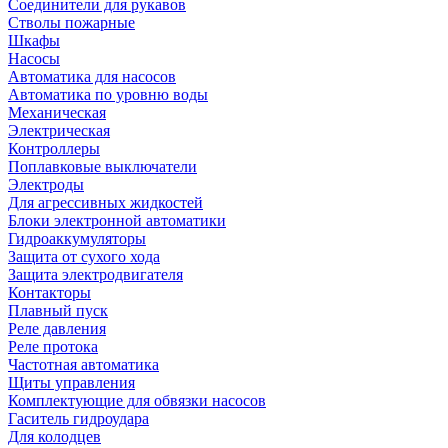
Соединители для рукавов
Стволы пожарные
Шкафы
Насосы
Автоматика для насосов
Автоматика по уровню воды
Механическая
Электрическая
Контроллеры
Поплавковые выключатели
Электроды
Для агрессивных жидкостей
Блоки электронной автоматики
Гидроаккумуляторы
Защита от сухого хода
Защита электродвигателя
Контакторы
Плавный пуск
Реле давления
Реле протока
Частотная автоматика
Щиты управления
Комплектующие для обвязки насосов
Гаситель гидроудара
Для колодцев