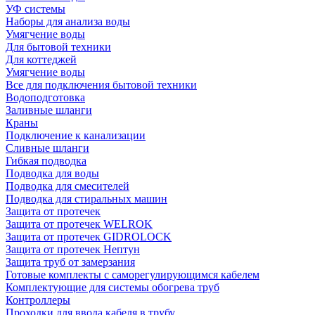
УФ системы
Наборы для анализа воды
Умягчение воды
Для бытовой техники
Для коттеджей
Умягчение воды
Все для подключения бытовой техники
Водоподготовка
Заливные шланги
Краны
Подключение к канализации
Сливные шланги
Гибкая подводка
Подводка для воды
Подводка для смесителей
Подводка для стиральных машин
Защита от протечек
Защита от протечек WELROK
Защита от протечек GIDROLOCK
Защита от протечек Нептун
Защита труб от замерзания
Готовые комплекты с саморегулирующимся кабелем
Комплектующие для системы обогрева труб
Контроллеры
Проходки для ввода кабеля в трубу