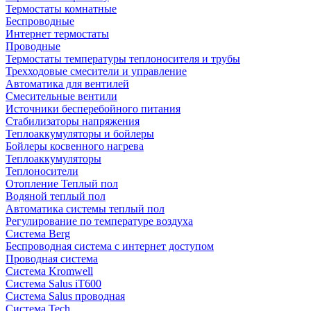
Термостаты комнатные
Беспроводные
Интернет термостаты
Проводные
Термостаты температуры теплоносителя и трубы
Трехходовые смесители и управление
Автоматика для вентилей
Смесительные вентили
Источники бесперебойного питания
Стабилизаторы напряжения
Теплоаккумуляторы и бойлеры
Бойлеры косвенного нагрева
Теплоаккумуляторы
Теплоносители
Отопление Теплый пол
Водяной теплый пол
Автоматика системы теплый пол
Регулирование по температуре воздуха
Система Berg
Беспроводная система с интернет доступом
Проводная система
Система Kromwell
Система Salus iT600
Система Salus проводная
Система Tech