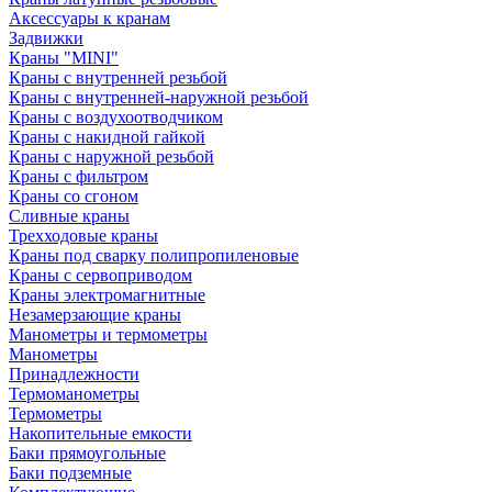
Аксессуары к кранам
Задвижки
Краны "MINI"
Краны с внутренней резьбой
Краны с внутренней-наружной резьбой
Краны с воздухоотводчиком
Краны с накидной гайкой
Краны с наружной резьбой
Краны с фильтром
Краны со сгоном
Сливные краны
Трехходовые краны
Краны под сварку полипропиленовые
Краны с сервоприводом
Краны электромагнитные
Незамерзающие краны
Манометры и термометры
Манометры
Принадлежности
Термоманометры
Термометры
Накопительные емкости
Баки прямоугольные
Баки подземные