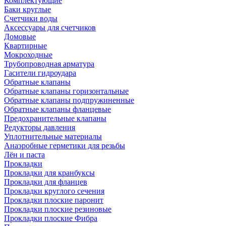
Комплектующие
Баки круглые
Счетчики воды
Аксессуары для счетчиков
Домовые
Квартирные
Мокроходные
Трубопроводная арматура
Гасители гидроудара
Обратные клапаны
Обратные клапаны горизонтальные
Обратные клапаны подпружиненные
Обратные клапаны фланцевые
Предохранительные клапаны
Редукторы давления
Уплотнительные материалы
Анаэробные герметики для резьбы
Лён и паста
Прокладки
Прокладки для кранбуксы
Прокладки для фланцев
Прокладки круглого сечения
Прокладки плоские паронит
Прокладки плоские резиновые
Прокладки плоские Фибра