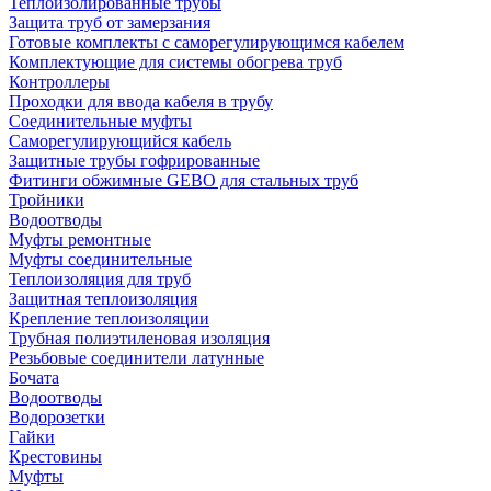
Теплоизолированные трубы
Защита труб от замерзания
Готовые комплекты с саморегулирующимся кабелем
Комплектующие для системы обогрева труб
Контроллеры
Проходки для ввода кабеля в трубу
Соединительные муфты
Саморегулирующийся кабель
Защитные трубы гофрированные
Фитинги обжимные GEBO для стальных труб
Тройники
Водоотводы
Муфты ремонтные
Муфты соединительные
Теплоизоляция для труб
Защитная теплоизоляция
Крепление теплоизоляции
Трубная полиэтиленовая изоляция
Резьбовые соединители латунные
Бочата
Водоотводы
Водорозетки
Гайки
Крестовины
Муфты