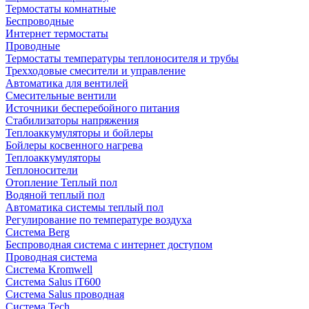
Термостаты комнатные
Беспроводные
Интернет термостаты
Проводные
Термостаты температуры теплоносителя и трубы
Трехходовые смесители и управление
Автоматика для вентилей
Смесительные вентили
Источники бесперебойного питания
Стабилизаторы напряжения
Теплоаккумуляторы и бойлеры
Бойлеры косвенного нагрева
Теплоаккумуляторы
Теплоносители
Отопление Теплый пол
Водяной теплый пол
Автоматика системы теплый пол
Регулирование по температуре воздуха
Система Berg
Беспроводная система с интернет доступом
Проводная система
Система Kromwell
Система Salus iT600
Система Salus проводная
Система Tech