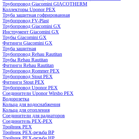
Трубопровод Giacomini GIACOTHERM
Коллекторы Uponor PEX
Труба защитная гофрированная
Трубопровод FV-Plast
Трубопровод Giacomini GX
Инструмент Giacomini GX
Трубы Giacomini GX
Фитинги Giacomini GX
Труба защитная
Трубопровод Rehau Rautitan
Трубы Rehau Rautitan
Фитинги Rehau Rautitan
Трубопровод Rommer PEX
Трубопровод Stout PEX
Фитинги Stout PEX
Трубопровод Uponor PEX
Соединители Uponor Wirsbo PEX
Водорозетка
Кольца для водоснабжения
Кольца для отопления
Соединители для радиаторов
Соединитель PEX-PEX
Тройник PEX
Тройник PEX-резьба ВР
Тройник PEX-резьба НР