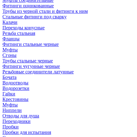
Муфты соединительные
Фитинги оцинкованные
Трубы из черной стали и фитинги к ним
Стальные фитинги под сварку
Калачи
Переходы конусные
Резьба стальная
Фланцы
Фитинги стальные черные
Муфты
Сгоны
Трубы стальные черные
Фитинги чугунные черные
Резьбовые соединители латунные
Бочата
Водоотводы
Водорозетки
Гайки
Крестовины
Муфты
Ниппели
Отводы для душа
Переходники
Пробки
Пробки для испытания