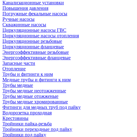
Канализационные установки
Повышения давления
Погружные фекальные насосы
Ручные насосы
Скважинные насосы
Циркуляционные насосы ГВС
Циркуляционные насосы отопления
Циркуляционные резьбовые
Циркуляционные фланцевые
Энергоэффективные резьбовые
Энергоэффективные фланцевые
Запасные части
Отопление
Трубы и фитинги к ним
Медные трубы и фитинги к ним
Трубы медные
Трубы медные неотожженные
Трубы медные отожженые
Трубы медные хромированные
Фитинги для медных труб под пайку
Водорозетка проходная
Крестовины
Тройники пайка-резьба
Тройники переходные под пайку
Тройники под пайку