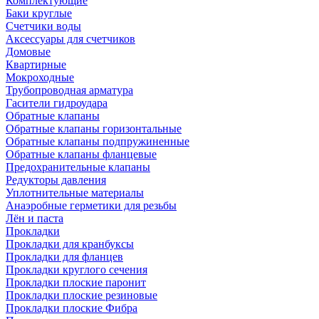
Комплектующие
Баки круглые
Счетчики воды
Аксессуары для счетчиков
Домовые
Квартирные
Мокроходные
Трубопроводная арматура
Гасители гидроудара
Обратные клапаны
Обратные клапаны горизонтальные
Обратные клапаны подпружиненные
Обратные клапаны фланцевые
Предохранительные клапаны
Редукторы давления
Уплотнительные материалы
Анаэробные герметики для резьбы
Лён и паста
Прокладки
Прокладки для кранбуксы
Прокладки для фланцев
Прокладки круглого сечения
Прокладки плоские паронит
Прокладки плоские резиновые
Прокладки плоские Фибра