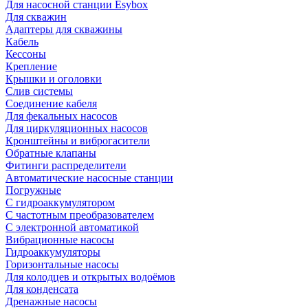
Для насосной станции Esybox
Для скважин
Адаптеры для скважины
Кабель
Кессоны
Крепление
Крышки и оголовки
Слив системы
Соединение кабеля
Для фекальных насосов
Для циркуляционных насосов
Кронштейны и виброгасители
Обратные клапаны
Фитинги распределители
Автоматические насосные станции
Погружные
С гидроаккумулятором
С частотным преобразователем
С электронной автоматикой
Вибрационные насосы
Гидроаккумуляторы
Горизонтальные насосы
Для колодцев и открытых водоёмов
Для конденсата
Дренажные насосы