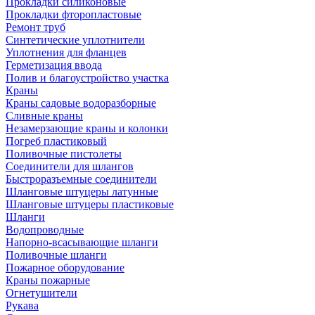
Прокладки силиконовые
Прокладки фторопластовые
Ремонт труб
Синтетические уплотнители
Уплотнения для фланцев
Герметизация ввода
Полив и благоустройство участка
Краны
Краны садовые водоразборные
Сливные краны
Незамерзающие краны и колонки
Погреб пластиковый
Поливочные пистолеты
Соединители для шлангов
Быстроразъемные соединители
Шланговые штуцеры латунные
Шланговые штуцеры пластиковые
Шланги
Водопроводные
Напорно-всасывающие шланги
Поливочные шланги
Пожарное оборудование
Краны пожарные
Огнетушители
Рукава