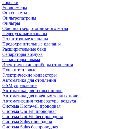
Горелки
Уровнемеры
Фикспакеты
Фильтропатроны
Фильтры
Обвязка твердотопливного котла
Перепускные клапаны
Подпиточные клапаны
Предохранительные клапаны
Расширительные баки
Сепараторы воздуха
Сепараторы шлама
Электрические приборы отопления
Пушки тепловые
Электрические конвекторы
Автоматика для отопления
GSM управление
Автоматика для теплых полов
Автоматика для водяных теплых полов
Автоматизация температуры воздуха
Система Kromwell проводная
Система Uni-Fitt проводная
Система Uni-Fitt беспроводная
Система Salus проводная
Система Salus беспроводная