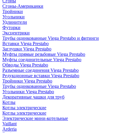
Сгоны
Сгоны-Американки
Тройники
Угольники
Удлинители
Футорки
Эксцентрики
Трубы оцинкованные Viega Prestabo и фитинги
Вставки Viega Prestabo
Заглушки Viega Prestabo
Муфты прямые резьбовые Viega Prestabo
Муфты соединительные Viega Prestabo
Обводы Viega Prestabo
Разъемные соединения Viega Prestabo
Редукционные вставки Viega Prestabo
Тройники Viega Prestabo
Трубы оцинкованные Viega Prestabo
Угольники Viega Prestabo
Декоративные чашки для труб
Котлы
Котлы электрические
Котлы электрические
Электрические мини-котельные
Vaillant
Arderia