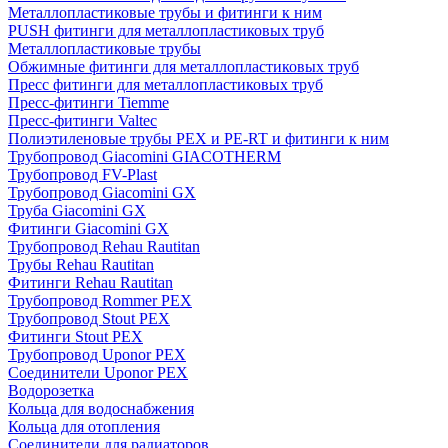
Металлопластиковые трубы и фитинги к ним
PUSH фитинги для металлопластиковых труб
Металлопластиковые трубы
Обжимные фитинги для металлопластиковых труб
Пресс фитинги для металлопластиковых труб
Пресс-фитинги Tiemme
Пресс-фитинги Valtec
Полиэтиленовые трубы PEX и PE-RT и фитинги к ним
Трубопровод Giacomini GIACOTHERM
Трубопровод FV-Plast
Трубопровод Giacomini GX
Труба Giacomini GX
Фитинги Giacomini GX
Трубопровод Rehau Rautitan
Трубы Rehau Rautitan
Фитинги Rehau Rautitan
Трубопровод Rommer PEX
Трубопровод Stout PEX
Фитинги Stout PEX
Трубопровод Uponor PEX
Соединители Uponor PEX
Водорозетка
Кольца для водоснабжения
Кольца для отопления
Соединители для радиаторов