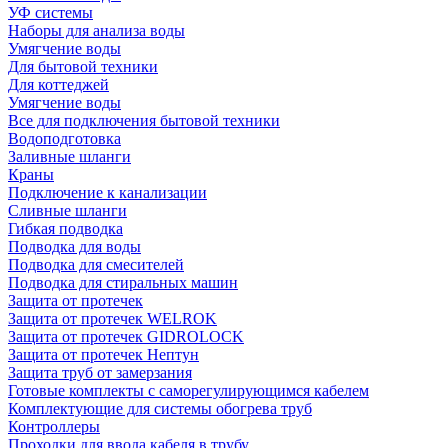
УФ системы
Наборы для анализа воды
Умягчение воды
Для бытовой техники
Для коттеджей
Умягчение воды
Все для подключения бытовой техники
Водоподготовка
Заливные шланги
Краны
Подключение к канализации
Сливные шланги
Гибкая подводка
Подводка для воды
Подводка для смесителей
Подводка для стиральных машин
Защита от протечек
Защита от протечек WELROK
Защита от протечек GIDROLOCK
Защита от протечек Нептун
Защита труб от замерзания
Готовые комплекты с саморегулирующимся кабелем
Комплектующие для системы обогрева труб
Контроллеры
Проходки для ввода кабеля в трубу