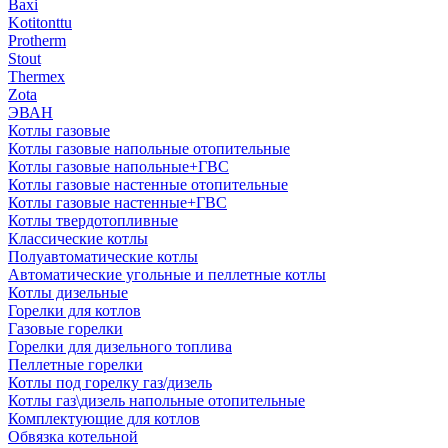
Baxi
Kotitonttu
Protherm
Stout
Thermex
Zota
ЭВАН
Котлы газовые
Котлы газовые напольные отопительные
Котлы газовые напольные+ГВС
Котлы газовые настенные отопительные
Котлы газовые настенные+ГВС
Котлы твердотопливные
Классические котлы
Полуавтоматические котлы
Автоматические угольные и пеллетные котлы
Котлы дизельные
Горелки для котлов
Газовые горелки
Горелки для дизельного топлива
Пеллетные горелки
Котлы под горелку газ/дизель
Котлы газ\дизель напольные отопительные
Комплектующие для котлов
Обвязка котельной