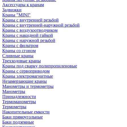
Аксессуары к кранам
Задвижки
Краны "MINI"
Краны с внутренней резьбой
Краны с внутренней-наружной резьбой
Краны с воздухоотводчиком
Краны с накидной гайкой
Краны с наружной резьбой
Краны с фильтром
Краны со сгоном
Сливные краны
Трехходовые краны
Краны под сварку полипропиленовые
Краны с сервоприводом
Краны электромагнитные
Незамерзающие краны
Манометры и термометры
Манометры
Принадлежности
Термоманометры
Термометры
Накопительные емкости
Баки прямоугольные
Баки подземные