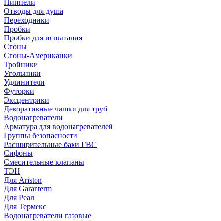
Ниппели
Отводы для душа
Переходники
Пробки
Пробки для испытания
Сгоны
Сгоны-Американки
Тройники
Угольники
Удлинители
Футорки
Эксцентрики
Декоративные чашки для труб
Водонагреватели
Арматура для водонагревателей
Группы безопасности
Расширительные баки ГВС
Сифоны
Смесительные клапаны
ТЭН
Для Ariston
Для Garanterm
Для Реал
Для Термекс
Водонагреватели газовые