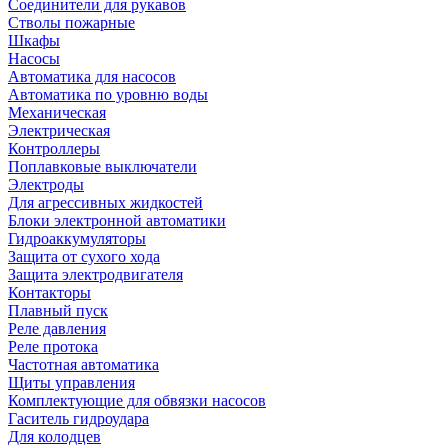
Соединители для рукавов
Стволы пожарные
Шкафы
Насосы
Автоматика для насосов
Автоматика по уровню воды
Механическая
Электрическая
Контроллеры
Поплавковые выключатели
Электроды
Для агрессивных жидкостей
Блоки электронной автоматики
Гидроаккумуляторы
Защита от сухого хода
Защита электродвигателя
Контакторы
Плавный пуск
Реле давления
Реле протока
Частотная автоматика
Щиты управления
Комплектующие для обвязки насосов
Гаситель гидроудара
Для колодцев