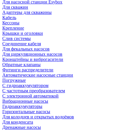
Для насосной станции Esybox
Для скважин
Адаптеры для скважины
Кабель
Кессоны
Крепление
Крышки и оголовки
Слив системы
Соединение кабеля
Для фекальных насосов
Для циркуляционных насосов
Кронштейны и виброгасители
Обратные клапаны
Фитинги распределители
Автоматические насосные станции
Погружные
С гидроаккумулятором
С частотным преобразователем
С электронной автоматикой
Вибрационные насосы
Гидроаккумуляторы
Горизонтальные насосы
Для колодцев и открытых водоёмов
Для конденсата
Дренажные насосы