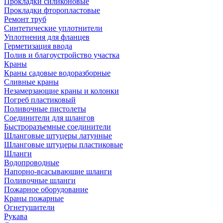
Прокладки силиконовые
Прокладки фторопластовые
Ремонт труб
Синтетические уплотнители
Уплотнения для фланцев
Герметизация ввода
Полив и благоустройство участка
Краны
Краны садовые водоразборные
Сливные краны
Незамерзающие краны и колонки
Погреб пластиковый
Поливочные пистолеты
Соединители для шлангов
Быстроразъемные соединители
Шланговые штуцеры латунные
Шланговые штуцеры пластиковые
Шланги
Водопроводные
Напорно-всасывающие шланги
Поливочные шланги
Пожарное оборудование
Краны пожарные
Огнетушители
Рукава