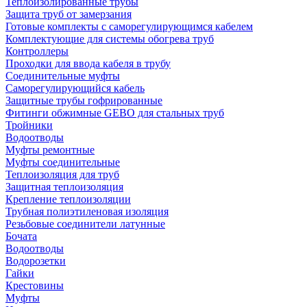
Теплоизолированные трубы
Защита труб от замерзания
Готовые комплекты с саморегулирующимся кабелем
Комплектующие для системы обогрева труб
Контроллеры
Проходки для ввода кабеля в трубу
Соединительные муфты
Саморегулирующийся кабель
Защитные трубы гофрированные
Фитинги обжимные GEBO для стальных труб
Тройники
Водоотводы
Муфты ремонтные
Муфты соединительные
Теплоизоляция для труб
Защитная теплоизоляция
Крепление теплоизоляции
Трубная полиэтиленовая изоляция
Резьбовые соединители латунные
Бочата
Водоотводы
Водорозетки
Гайки
Крестовины
Муфты