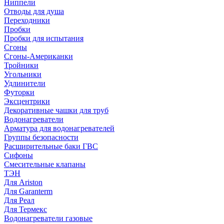
Ниппели
Отводы для душа
Переходники
Пробки
Пробки для испытания
Сгоны
Сгоны-Американки
Тройники
Угольники
Удлинители
Футорки
Эксцентрики
Декоративные чашки для труб
Водонагреватели
Арматура для водонагревателей
Группы безопасности
Расширительные баки ГВС
Сифоны
Смесительные клапаны
ТЭН
Для Ariston
Для Garanterm
Для Реал
Для Термекс
Водонагреватели газовые