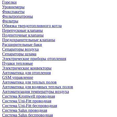
Горелки
Уровнемеры
Фикспакеты
Фильтропатроны
Фильтры
Обвязка твердотопливного котла
Перепускные клапаны
Подпиточные клапаны
Предохранительные клапаны
Расширительные баки
Сепараторы воздуха
Сепараторы шлама
Электрические приборы отопления
Пушки тепловые
Электрические конвекторы
Автоматика для отопления
GSM управление
Автоматика для теплых полов
Автоматика для водяных теплых полов
Автоматизация температуры воздуха
Система Kromwell проводная
Система Uni-Fitt проводная
Система Uni-Fitt беспроводная
Система Salus проводная
Система Salus беспроводная