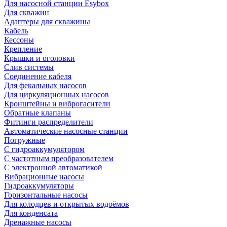
Для насосной станции Esybox
Для скважин
Адаптеры для скважины
Кабель
Кессоны
Крепление
Крышки и оголовки
Слив системы
Соединение кабеля
Для фекальных насосов
Для циркуляционных насосов
Кронштейны и виброгасители
Обратные клапаны
Фитинги распределители
Автоматические насосные станции
Погружные
С гидроаккумулятором
С частотным преобразователем
С электронной автоматикой
Вибрационные насосы
Гидроаккумуляторы
Горизонтальные насосы
Для колодцев и открытых водоёмов
Для конденсата
Дренажные насосы