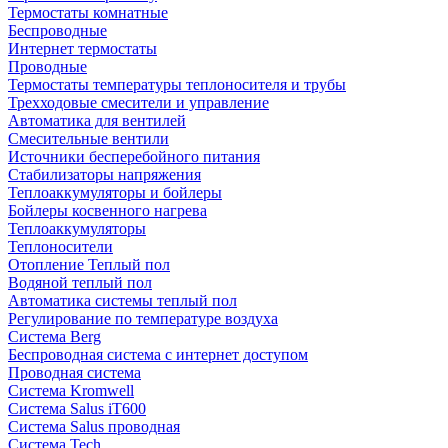
Термостаты комнатные
Беспроводные
Интернет термостаты
Проводные
Термостаты температуры теплоносителя и трубы
Трехходовые смесители и управление
Автоматика для вентилей
Смесительные вентили
Источники бесперебойного питания
Стабилизаторы напряжения
Теплоаккумуляторы и бойлеры
Бойлеры косвенного нагрева
Теплоаккумуляторы
Теплоносители
Отопление Теплый пол
Водяной теплый пол
Автоматика системы теплый пол
Регулирование по температуре воздуха
Система Berg
Беспроводная система с интернет доступом
Проводная система
Система Kromwell
Система Salus iT600
Система Salus проводная
Система Tech