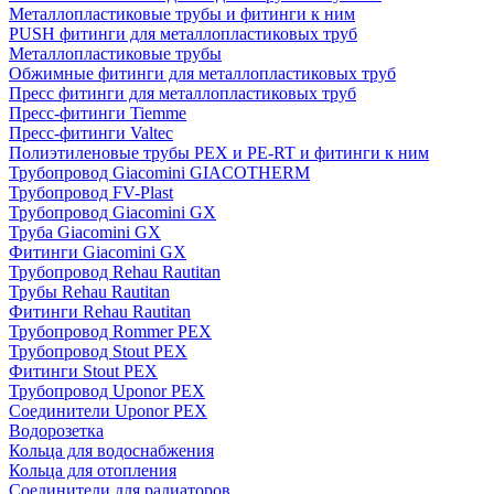
Металлопластиковые трубы и фитинги к ним
PUSH фитинги для металлопластиковых труб
Металлопластиковые трубы
Обжимные фитинги для металлопластиковых труб
Пресс фитинги для металлопластиковых труб
Пресс-фитинги Tiemme
Пресс-фитинги Valtec
Полиэтиленовые трубы PEX и PE-RT и фитинги к ним
Трубопровод Giacomini GIACOTHERM
Трубопровод FV-Plast
Трубопровод Giacomini GX
Труба Giacomini GX
Фитинги Giacomini GX
Трубопровод Rehau Rautitan
Трубы Rehau Rautitan
Фитинги Rehau Rautitan
Трубопровод Rommer PEX
Трубопровод Stout PEX
Фитинги Stout PEX
Трубопровод Uponor PEX
Соединители Uponor PEX
Водорозетка
Кольца для водоснабжения
Кольца для отопления
Соединители для радиаторов