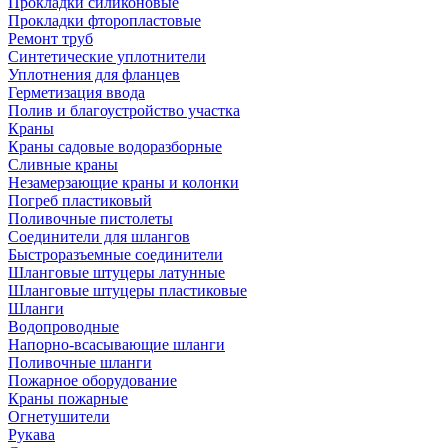
Прокладки силиконовые
Прокладки фторопластовые
Ремонт труб
Синтетические уплотнители
Уплотнения для фланцев
Герметизация ввода
Полив и благоустройство участка
Краны
Краны садовые водоразборные
Сливные краны
Незамерзающие краны и колонки
Погреб пластиковый
Поливочные пистолеты
Соединители для шлангов
Быстроразъемные соединители
Шланговые штуцеры латунные
Шланговые штуцеры пластиковые
Шланги
Водопроводные
Напорно-всасывающие шланги
Поливочные шланги
Пожарное оборудование
Краны пожарные
Огнетушители
Рукава