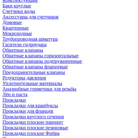
Комплектующие
Баки круглые
Счетчики воды
Аксессуары для счетчиков
Домовые
Квартирные
Мокроходные
Трубопроводная арматура
Гасители гидроудара
Обратные клапаны
Обратные клапаны горизонтальные
Обратные клапаны подпружиненные
Обратные клапаны фланцевые
Предохранительные клапаны
Редукторы давления
Уплотнительные материалы
Анаэробные герметики для резьбы
Лён и паста
Прокладки
Прокладки для кранбуксы
Прокладки для фланцев
Прокладки круглого сечения
Прокладки плоские паронит
Прокладки плоские резиновые
Прокладки плоские Фибра