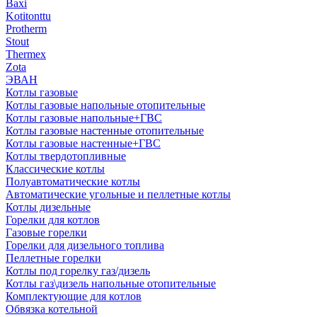
Baxi
Kotitonttu
Protherm
Stout
Thermex
Zota
ЭВАН
Котлы газовые
Котлы газовые напольные отопительные
Котлы газовые напольные+ГВС
Котлы газовые настенные отопительные
Котлы газовые настенные+ГВС
Котлы твердотопливные
Классические котлы
Полуавтоматические котлы
Автоматические угольные и пеллетные котлы
Котлы дизельные
Горелки для котлов
Газовые горелки
Горелки для дизельного топлива
Пеллетные горелки
Котлы под горелку газ/дизель
Котлы газ\дизель напольные отопительные
Комплектующие для котлов
Обвязка котельной