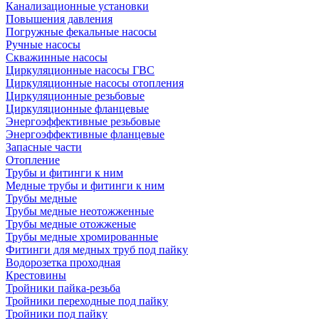
Канализационные установки
Повышения давления
Погружные фекальные насосы
Ручные насосы
Скважинные насосы
Циркуляционные насосы ГВС
Циркуляционные насосы отопления
Циркуляционные резьбовые
Циркуляционные фланцевые
Энергоэффективные резьбовые
Энергоэффективные фланцевые
Запасные части
Отопление
Трубы и фитинги к ним
Медные трубы и фитинги к ним
Трубы медные
Трубы медные неотожженные
Трубы медные отожженые
Трубы медные хромированные
Фитинги для медных труб под пайку
Водорозетка проходная
Крестовины
Тройники пайка-резьба
Тройники переходные под пайку
Тройники под пайку