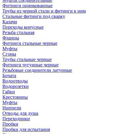
Муфты соединительные
Фитинги оцинкованные
Трубы из черной стали и фитинги к ним
Стальные фитинги под сварку
Калачи
Переходы конусные
Резьба стальная
Фланцы
Фитинги стальные черные
Муфты
Сгоны
Трубы стальные черные
Фитинги чугунные черные
Резьбовые соединители латунные
Бочата
Водоотводы
Водорозетки
Гайки
Крестовины
Муфты
Ниппели
Отводы для душа
Переходники
Пробки
Пробки для испытания