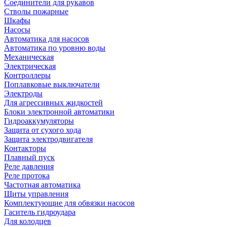
Соединители для рукавов
Стволы пожарные
Шкафы
Насосы
Автоматика для насосов
Автоматика по уровню воды
Механическая
Электрическая
Контроллеры
Поплавковые выключатели
Электроды
Для агрессивных жидкостей
Блоки электронной автоматики
Гидроаккумуляторы
Защита от сухого хода
Защита электродвигателя
Контакторы
Плавный пуск
Реле давления
Реле протока
Частотная автоматика
Щиты управления
Комплектующие для обвязки насосов
Гаситель гидроудара
Для колодцев