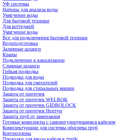
УФ системы
Наборы для анализа воды
Умягчение воды
Для бытовой техники
Для коттеджей
Умягчение воды
Все для подключения бытовой техники
Водоподготовка
Заливные шланги
Краны
Подключение к канализации
Сливные шланги
Гибкая подводка
Подводка для воды
Подводка для смесителей
Подводка для стиральных машин
Защита от протечек
Защита от протечек WELROK
Защита от протечек GIDROLOCK
Защита от протечек Нептун
Защита труб от замерзания
Готовые комплекты с саморегулирующимся кабелем
Комплектующие для системы обогрева труб
Контроллеры
Проходки для ввода кабеля в трубу