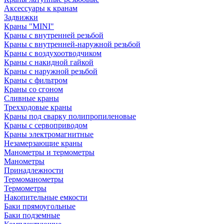
Аксессуары к кранам
Задвижки
Краны "MINI"
Краны с внутренней резьбой
Краны с внутренней-наружной резьбой
Краны с воздухоотводчиком
Краны с накидной гайкой
Краны с наружной резьбой
Краны с фильтром
Краны со сгоном
Сливные краны
Трехходовые краны
Краны под сварку полипропиленовые
Краны с сервоприводом
Краны электромагнитные
Незамерзающие краны
Манометры и термометры
Манометры
Принадлежности
Термоманометры
Термометры
Накопительные емкости
Баки прямоугольные
Баки подземные