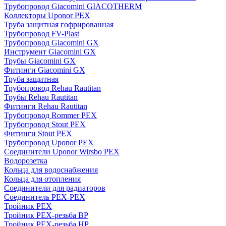
Трубопровод Giacomini GIACOTHERM
Коллекторы Uponor PEX
Труба защитная гофрированная
Трубопровод FV-Plast
Трубопровод Giacomini GX
Инструмент Giacomini GX
Трубы Giacomini GX
Фитинги Giacomini GX
Труба защитная
Трубопровод Rehau Rautitan
Трубы Rehau Rautitan
Фитинги Rehau Rautitan
Трубопровод Rommer PEX
Трубопровод Stout PEX
Фитинги Stout PEX
Трубопровод Uponor PEX
Соединители Uponor Wirsbo PEX
Водорозетка
Кольца для водоснабжения
Кольца для отопления
Соединители для радиаторов
Соединитель PEX-PEX
Тройник PEX
Тройник PEX-резьба ВР
Тройник PEX-резьба НР