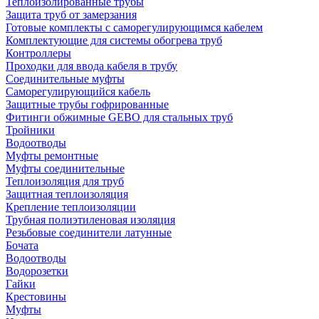
Теплоизолированные трубы
Защита труб от замерзания
Готовые комплекты с саморегулирующимся кабелем
Комплектующие для системы обогрева труб
Контроллеры
Проходки для ввода кабеля в трубу
Соединительные муфты
Саморегулирующийся кабель
Защитные трубы гофрированные
Фитинги обжимные GEBO для стальных труб
Тройники
Водоотводы
Муфты ремонтные
Муфты соединительные
Теплоизоляция для труб
Защитная теплоизоляция
Крепление теплоизоляции
Трубная полиэтиленовая изоляция
Резьбовые соединители латунные
Бочата
Водоотводы
Водорозетки
Гайки
Крестовины
Муфты