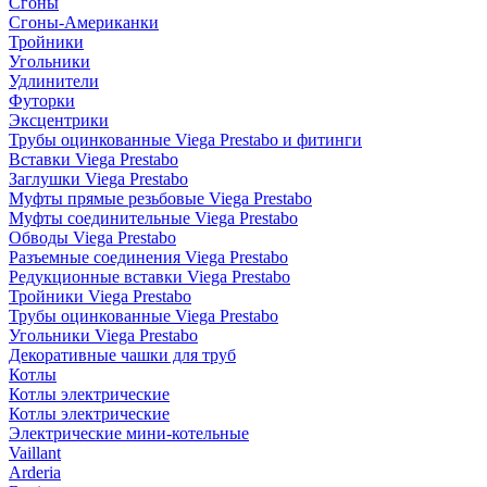
Сгоны
Сгоны-Американки
Тройники
Угольники
Удлинители
Футорки
Эксцентрики
Трубы оцинкованные Viega Prestabo и фитинги
Вставки Viega Prestabo
Заглушки Viega Prestabo
Муфты прямые резьбовые Viega Prestabo
Муфты соединительные Viega Prestabo
Обводы Viega Prestabo
Разъемные соединения Viega Prestabo
Редукционные вставки Viega Prestabo
Тройники Viega Prestabo
Трубы оцинкованные Viega Prestabo
Угольники Viega Prestabo
Декоративные чашки для труб
Котлы
Котлы электрические
Котлы электрические
Электрические мини-котельные
Vaillant
Arderia