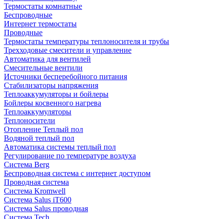
Термостаты комнатные
Беспроводные
Интернет термостаты
Проводные
Термостаты температуры теплоносителя и трубы
Трехходовые смесители и управление
Автоматика для вентилей
Смесительные вентили
Источники бесперебойного питания
Стабилизаторы напряжения
Теплоаккумуляторы и бойлеры
Бойлеры косвенного нагрева
Теплоаккумуляторы
Теплоносители
Отопление Теплый пол
Водяной теплый пол
Автоматика системы теплый пол
Регулирование по температуре воздуха
Система Berg
Беспроводная система с интернет доступом
Проводная система
Система Kromwell
Система Salus iT600
Система Salus проводная
Система Tech