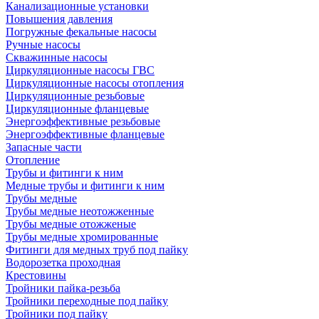
Канализационные установки
Повышения давления
Погружные фекальные насосы
Ручные насосы
Скважинные насосы
Циркуляционные насосы ГВС
Циркуляционные насосы отопления
Циркуляционные резьбовые
Циркуляционные фланцевые
Энергоэффективные резьбовые
Энергоэффективные фланцевые
Запасные части
Отопление
Трубы и фитинги к ним
Медные трубы и фитинги к ним
Трубы медные
Трубы медные неотожженные
Трубы медные отожженые
Трубы медные хромированные
Фитинги для медных труб под пайку
Водорозетка проходная
Крестовины
Тройники пайка-резьба
Тройники переходные под пайку
Тройники под пайку