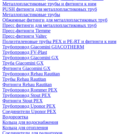
Металлопластиковые трубы и фитинги к ним
PUSH фитинги для металлопластиковых труб
Металлопластиковые трубы
Обжимные фитинги для металлопластиковых труб
Пресс фитинги для металлопластиковых труб
Пресс-фитинги Tiemme
Пресс-фитинги Valtec
Полиэтиленовые трубы PEX и PE-RT и фитинги к ним
Трубопровод Giacomini GIACOTHERM
Трубопровод FV-Plast
Трубопровод Giacomini GX
Труба Giacomini GX
Фитинги Giacomini GX
Трубопровод Rehau Rautitan
Трубы Rehau Rautitan
Фитинги Rehau Rautitan
Трубопровод Rommer PEX
Трубопровод Stout PEX
Фитинги Stout PEX
Трубопровод Uponor PEX
Соединители Uponor PEX
Водорозетка
Кольца для водоснабжения
Кольца для отопления
Соединители для радиаторов