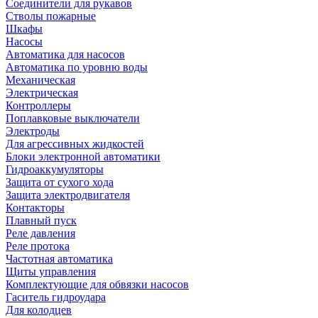
Соединители для рукавов
Стволы пожарные
Шкафы
Насосы
Автоматика для насосов
Автоматика по уровню воды
Механическая
Электрическая
Контроллеры
Поплавковые выключатели
Электроды
Для агрессивных жидкостей
Блоки электронной автоматики
Гидроаккумуляторы
Защита от сухого хода
Защита электродвигателя
Контакторы
Плавный пуск
Реле давления
Реле протока
Частотная автоматика
Щиты управления
Комплектующие для обвязки насосов
Гаситель гидроудара
Для колодцев