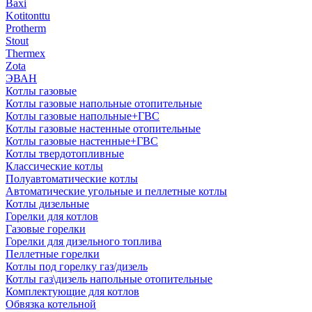
Baxi
Kotitonttu
Protherm
Stout
Thermex
Zota
ЭВАН
Котлы газовые
Котлы газовые напольные отопительные
Котлы газовые напольные+ГВС
Котлы газовые настенные отопительные
Котлы газовые настенные+ГВС
Котлы твердотопливные
Классические котлы
Полуавтоматические котлы
Автоматические угольные и пеллетные котлы
Котлы дизельные
Горелки для котлов
Газовые горелки
Горелки для дизельного топлива
Пеллетные горелки
Котлы под горелку газ/дизель
Котлы газ\дизель напольные отопительные
Комплектующие для котлов
Обвязка котельной