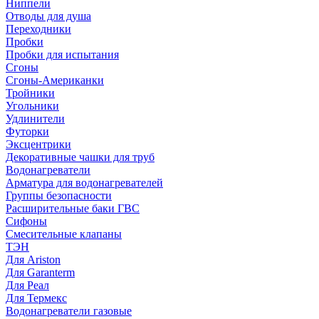
Ниппели
Отводы для душа
Переходники
Пробки
Пробки для испытания
Сгоны
Сгоны-Американки
Тройники
Угольники
Удлинители
Футорки
Эксцентрики
Декоративные чашки для труб
Водонагреватели
Арматура для водонагревателей
Группы безопасности
Расширительные баки ГВС
Сифоны
Смесительные клапаны
ТЭН
Для Ariston
Для Garanterm
Для Реал
Для Термекс
Водонагреватели газовые