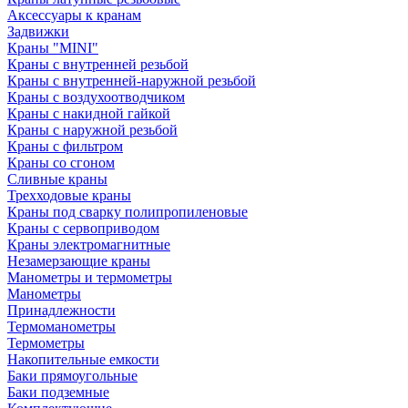
Аксессуары к кранам
Задвижки
Краны "MINI"
Краны с внутренней резьбой
Краны с внутренней-наружной резьбой
Краны с воздухоотводчиком
Краны с накидной гайкой
Краны с наружной резьбой
Краны с фильтром
Краны со сгоном
Сливные краны
Трехходовые краны
Краны под сварку полипропиленовые
Краны с сервоприводом
Краны электромагнитные
Незамерзающие краны
Манометры и термометры
Манометры
Принадлежности
Термоманометры
Термометры
Накопительные емкости
Баки прямоугольные
Баки подземные