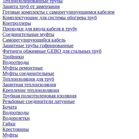
Теплоизолированные трубы
Защита труб от замерзания
Готовые комплекты с саморегулирующимся кабелем
Комплектующие для системы обогрева труб
Контроллеры
Проходки для ввода кабеля в трубу
Соединительные муфты
Саморегулирующийся кабель
Защитные трубы гофрированные
Фитинги обжимные GEBO для стальных труб
Тройники
Водоотводы
Муфты ремонтные
Муфты соединительные
Теплоизоляция для труб
Защитная теплоизоляция
Крепление теплоизоляции
Трубная полиэтиленовая изоляция
Резьбовые соединители латунные
Бочата
Водоотводы
Водорозетки
Гайки
Крестовины
Муфты