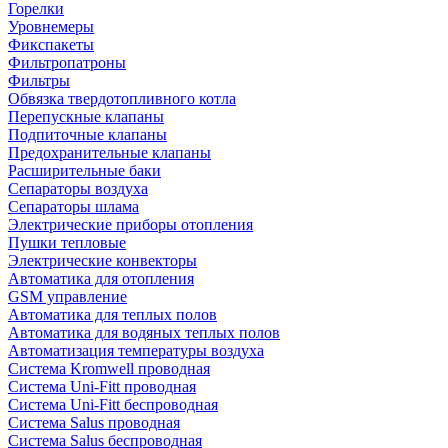
Горелки
Уровнемеры
Фикспакеты
Фильтропатроны
Фильтры
Обвязка твердотопливного котла
Перепускные клапаны
Подпиточные клапаны
Предохранительные клапаны
Расширительные баки
Сепараторы воздуха
Сепараторы шлама
Электрические приборы отопления
Пушки тепловые
Электрические конвекторы
Автоматика для отопления
GSM управление
Автоматика для теплых полов
Автоматика для водяных теплых полов
Автоматизация температуры воздуха
Система Kromwell проводная
Система Uni-Fitt проводная
Система Uni-Fitt беспроводная
Система Salus проводная
Система Salus беспроводная