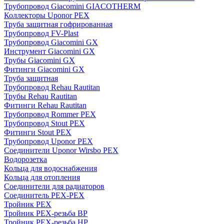
Трубопровод Giacomini GIACOTHERM
Коллекторы Uponor PEX
Труба защитная гофрированная
Трубопровод FV-Plast
Трубопровод Giacomini GX
Инструмент Giacomini GX
Трубы Giacomini GX
Фитинги Giacomini GX
Труба защитная
Трубопровод Rehau Rautitan
Трубы Rehau Rautitan
Фитинги Rehau Rautitan
Трубопровод Rommer PEX
Трубопровод Stout PEX
Фитинги Stout PEX
Трубопровод Uponor PEX
Соединители Uponor Wirsbo PEX
Водорозетка
Кольца для водоснабжения
Кольца для отопления
Соединители для радиаторов
Соединитель PEX-PEX
Тройник PEX
Тройник PEX-резьба ВР
Тройник PEX-резьба НР