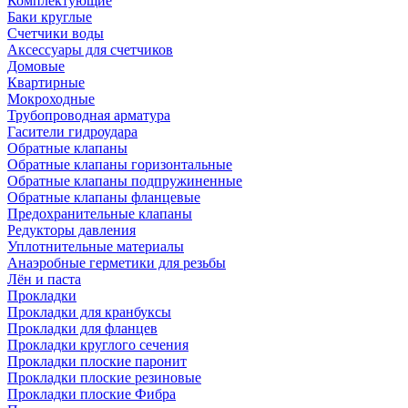
Комплектующие
Баки круглые
Счетчики воды
Аксессуары для счетчиков
Домовые
Квартирные
Мокроходные
Трубопроводная арматура
Гасители гидроудара
Обратные клапаны
Обратные клапаны горизонтальные
Обратные клапаны подпружиненные
Обратные клапаны фланцевые
Предохранительные клапаны
Редукторы давления
Уплотнительные материалы
Анаэробные герметики для резьбы
Лён и паста
Прокладки
Прокладки для кранбуксы
Прокладки для фланцев
Прокладки круглого сечения
Прокладки плоские паронит
Прокладки плоские резиновые
Прокладки плоские Фибра