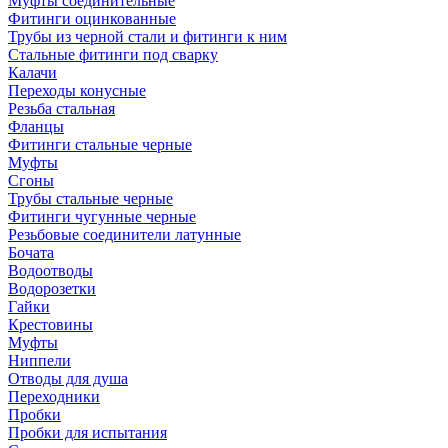
Муфты соединительные
Фитинги оцинкованные
Трубы из черной стали и фитинги к ним
Стальные фитинги под сварку
Калачи
Переходы конусные
Резьба стальная
Фланцы
Фитинги стальные черные
Муфты
Сгоны
Трубы стальные черные
Фитинги чугунные черные
Резьбовые соединители латунные
Бочата
Водоотводы
Водорозетки
Гайки
Крестовины
Муфты
Ниппели
Отводы для душа
Переходники
Пробки
Пробки для испытания