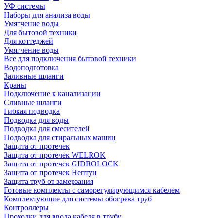
УФ системы
Наборы для анализа воды
Умягчение воды
Для бытовой техники
Для коттеджей
Умягчение воды
Все для подключения бытовой техники
Водоподготовка
Заливные шланги
Краны
Подключение к канализации
Сливные шланги
Гибкая подводка
Подводка для воды
Подводка для смесителей
Подводка для стиральных машин
Защита от протечек
Защита от протечек WELROK
Защита от протечек GIDROLOCK
Защита от протечек Нептун
Защита труб от замерзания
Готовые комплекты с саморегулирующимся кабелем
Комплектующие для системы обогрева труб
Контроллеры
Проходки для ввода кабеля в трубу