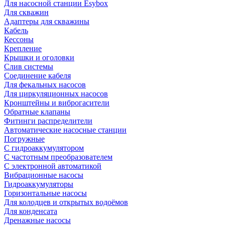
Для насосной станции Esybox
Для скважин
Адаптеры для скважины
Кабель
Кессоны
Крепление
Крышки и оголовки
Слив системы
Соединение кабеля
Для фекальных насосов
Для циркуляционных насосов
Кронштейны и виброгасители
Обратные клапаны
Фитинги распределители
Автоматические насосные станции
Погружные
С гидроаккумулятором
С частотным преобразователем
С электронной автоматикой
Вибрационные насосы
Гидроаккумуляторы
Горизонтальные насосы
Для колодцев и открытых водоёмов
Для конденсата
Дренажные насосы