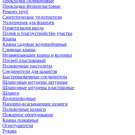
Прокладки силиконовые
Прокладки фторопластовые
Ремонт труб
Синтетические уплотнители
Уплотнения для фланцев
Герметизация ввода
Полив и благоустройство участка
Краны
Краны садовые водоразборные
Сливные краны
Незамерзающие краны и колонки
Погреб пластиковый
Поливочные пистолеты
Соединители для шлангов
Быстроразъемные соединители
Шланговые штуцеры латунные
Шланговые штуцеры пластиковые
Шланги
Водопроводные
Напорно-всасывающие шланги
Поливочные шланги
Пожарное оборудование
Краны пожарные
Огнетушители
Рукава