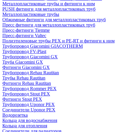
Металлопластиковые трубы и фитинги к ним
PUSH фитинги для металлопластиковых труб
Металлопластиковые трубы
Обжимные фитинги для металлопластиковых труб
Пресс фитинги для металлопластиковых труб
Пресс-фитинги Tiemme
Пресс-фитинги Valtec
Полиэтиленовые трубы PEX и PE-RT и фитинги к ним
Трубопровод Giacomini GIACOTHERM
Трубопровод FV-Plast
Трубопровод Giacomini GX
Труба Giacomini GX
Фитинги Giacomini GX
Трубопровод Rehau Rautitan
Трубы Rehau Rautitan
Фитинги Rehau Rautitan
Трубопровод Rommer PEX
Трубопровод Stout PEX
Фитинги Stout PEX
Трубопровод Uponor PEX
Соединители Uponor PEX
Водорозетка
Кольца для водоснабжения
Кольца для отопления
Соединители для радиаторов