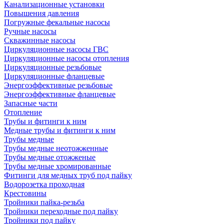
Канализационные установки
Повышения давления
Погружные фекальные насосы
Ручные насосы
Скважинные насосы
Циркуляционные насосы ГВС
Циркуляционные насосы отопления
Циркуляционные резьбовые
Циркуляционные фланцевые
Энергоэффективные резьбовые
Энергоэффективные фланцевые
Запасные части
Отопление
Трубы и фитинги к ним
Медные трубы и фитинги к ним
Трубы медные
Трубы медные неотожженные
Трубы медные отожженые
Трубы медные хромированные
Фитинги для медных труб под пайку
Водорозетка проходная
Крестовины
Тройники пайка-резьба
Тройники переходные под пайку
Тройники под пайку