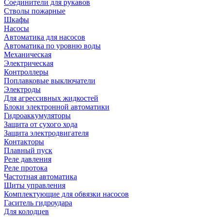
Соединители для рукавов
Стволы пожарные
Шкафы
Насосы
Автоматика для насосов
Автоматика по уровню воды
Механическая
Электрическая
Контроллеры
Поплавковые выключатели
Электроды
Для агрессивных жидкостей
Блоки электронной автоматики
Гидроаккумуляторы
Защита от сухого хода
Защита электродвигателя
Контакторы
Плавный пуск
Реле давления
Реле протока
Частотная автоматика
Щиты управления
Комплектующие для обвязки насосов
Гаситель гидроудара
Для колодцев