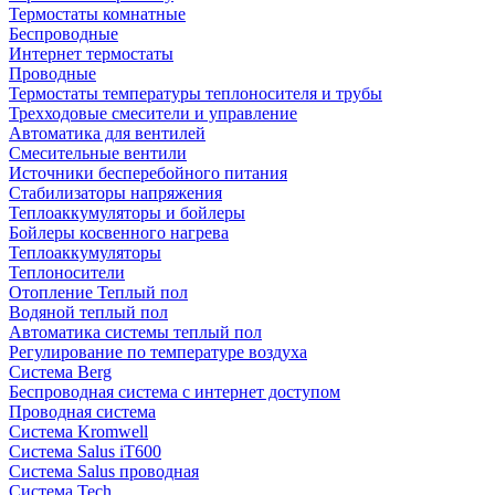
Термостаты комнатные
Беспроводные
Интернет термостаты
Проводные
Термостаты температуры теплоносителя и трубы
Трехходовые смесители и управление
Автоматика для вентилей
Смесительные вентили
Источники бесперебойного питания
Стабилизаторы напряжения
Теплоаккумуляторы и бойлеры
Бойлеры косвенного нагрева
Теплоаккумуляторы
Теплоносители
Отопление Теплый пол
Водяной теплый пол
Автоматика системы теплый пол
Регулирование по температуре воздуха
Система Berg
Беспроводная система с интернет доступом
Проводная система
Система Kromwell
Система Salus iT600
Система Salus проводная
Система Tech