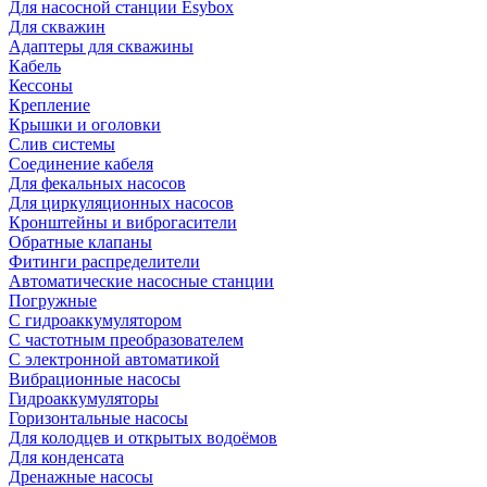
Для насосной станции Esybox
Для скважин
Адаптеры для скважины
Кабель
Кессоны
Крепление
Крышки и оголовки
Слив системы
Соединение кабеля
Для фекальных насосов
Для циркуляционных насосов
Кронштейны и виброгасители
Обратные клапаны
Фитинги распределители
Автоматические насосные станции
Погружные
С гидроаккумулятором
С частотным преобразователем
С электронной автоматикой
Вибрационные насосы
Гидроаккумуляторы
Горизонтальные насосы
Для колодцев и открытых водоёмов
Для конденсата
Дренажные насосы