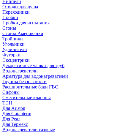
Ниппели
Отводы для душа
Переходники
Пробки
Пробки для испытания
Сгоны
Сгоны-Американки
Тройники
Угольники
Удлинители
Футорки
Эксцентрики
Декоративные чашки для труб
Водонагреватели
Арматура для водонагревателей
Группы безопасности
Расширительные баки ГВС
Сифоны
Смесительные клапаны
ТЭН
Для Ariston
Для Garanterm
Для Реал
Для Термекс
Водонагреватели газовые