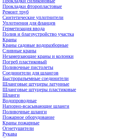
Прокладки силиконовые
Прокладки фторопластовые
Ремонт труб
Синтетические уплотнители
Уплотнения для фланцев
Герметизация ввода
Полив и благоустройство участка
Краны
Краны садовые водоразборные
Сливные краны
Незамерзающие краны и колонки
Погреб пластиковый
Поливочные пистолеты
Соединители для шлангов
Быстроразъемные соединители
Шланговые штуцеры латунные
Шланговые штуцеры пластиковые
Шланги
Водопроводные
Напорно-всасывающие шланги
Поливочные шланги
Пожарное оборудование
Краны пожарные
Огнетушители
Рукава