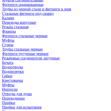
Муфты соединительные
Фитинги оцинкованные
Трубы из черной стали и фитинги к ним
Стальные фитинги под сварку
Калачи
Переходы конусные
Резьба стальная
Фланцы
Фитинги стальные черные
Муфты
Сгоны
Трубы стальные черные
Фитинги чугунные черные
Резьбовые соединители латунные
Бочата
Водоотводы
Водорозетки
Гайки
Крестовины
Муфты
Ниппели
Отводы для душа
Переходники
Пробки
Пробки для испытания