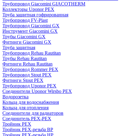
Трубопровод Giacomini GIACOTHERM
Коллекторы Uponor PEX
Труба защитная гофрированная
Трубопровод FV-Plast
Трубопровод Giacomini GX
Инструмент Giacomini GX
Трубы Giacomini GX
Фитинги Giacomini GX
Труба защитная
Трубопровод Rehau Rautitan
Трубы Rehau Rautitan
Фитинги Rehau Rautitan
Трубопровод Rommer PEX
Трубопровод Stout PEX
Фитинги Stout PEX
Трубопровод Uponor PEX
Соединители Uponor Wirsbo PEX
Водорозетка
Кольца для водоснабжения
Кольца для отопления
Соединители для радиаторов
Соединитель PEX-PEX
Тройник PEX
Тройник PEX-резьба ВР
Тройник PEX-резьба НР