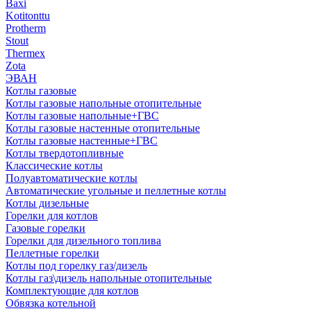
Baxi
Kotitonttu
Protherm
Stout
Thermex
Zota
ЭВАН
Котлы газовые
Котлы газовые напольные отопительные
Котлы газовые напольные+ГВС
Котлы газовые настенные отопительные
Котлы газовые настенные+ГВС
Котлы твердотопливные
Классические котлы
Полуавтоматические котлы
Автоматические угольные и пеллетные котлы
Котлы дизельные
Горелки для котлов
Газовые горелки
Горелки для дизельного топлива
Пеллетные горелки
Котлы под горелку газ/дизель
Котлы газ\дизель напольные отопительные
Комплектующие для котлов
Обвязка котельной