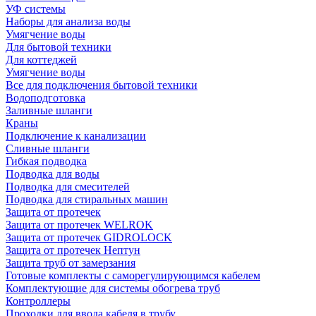
УФ системы
Наборы для анализа воды
Умягчение воды
Для бытовой техники
Для коттеджей
Умягчение воды
Все для подключения бытовой техники
Водоподготовка
Заливные шланги
Краны
Подключение к канализации
Сливные шланги
Гибкая подводка
Подводка для воды
Подводка для смесителей
Подводка для стиральных машин
Защита от протечек
Защита от протечек WELROK
Защита от протечек GIDROLOCK
Защита от протечек Нептун
Защита труб от замерзания
Готовые комплекты с саморегулирующимся кабелем
Комплектующие для системы обогрева труб
Контроллеры
Проходки для ввода кабеля в трубу