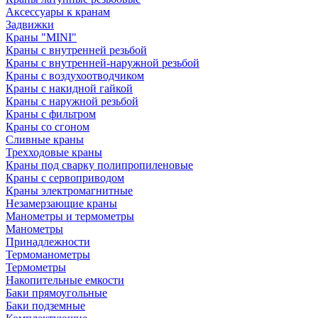
Аксессуары к кранам
Задвижки
Краны "MINI"
Краны с внутренней резьбой
Краны с внутренней-наружной резьбой
Краны с воздухоотводчиком
Краны с накидной гайкой
Краны с наружной резьбой
Краны с фильтром
Краны со сгоном
Сливные краны
Трехходовые краны
Краны под сварку полипропиленовые
Краны с сервоприводом
Краны электромагнитные
Незамерзающие краны
Манометры и термометры
Манометры
Принадлежности
Термоманометры
Термометры
Накопительные емкости
Баки прямоугольные
Баки подземные