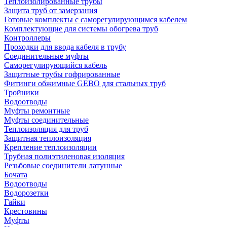
Теплоизолированные трубы
Защита труб от замерзания
Готовые комплекты с саморегулирующимся кабелем
Комплектующие для системы обогрева труб
Контроллеры
Проходки для ввода кабеля в трубу
Соединительные муфты
Саморегулирующийся кабель
Защитные трубы гофрированные
Фитинги обжимные GEBO для стальных труб
Тройники
Водоотводы
Муфты ремонтные
Муфты соединительные
Теплоизоляция для труб
Защитная теплоизоляция
Крепление теплоизоляции
Трубная полиэтиленовая изоляция
Резьбовые соединители латунные
Бочата
Водоотводы
Водорозетки
Гайки
Крестовины
Муфты