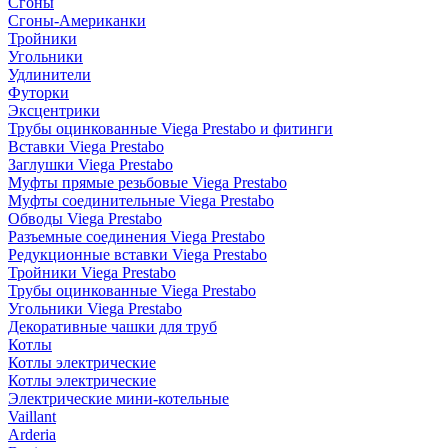
Сгоны
Сгоны-Американки
Тройники
Угольники
Удлинители
Футорки
Эксцентрики
Трубы оцинкованные Viega Prestabo и фитинги
Вставки Viega Prestabo
Заглушки Viega Prestabo
Муфты прямые резьбовые Viega Prestabo
Муфты соединительные Viega Prestabo
Обводы Viega Prestabo
Разъемные соединения Viega Prestabo
Редукционные вставки Viega Prestabo
Тройники Viega Prestabo
Трубы оцинкованные Viega Prestabo
Угольники Viega Prestabo
Декоративные чашки для труб
Котлы
Котлы электрические
Котлы электрические
Электрические мини-котельные
Vaillant
Arderia