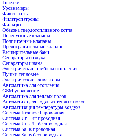
Горелки
Уровнемеры
Фикспакеты
Фильтропатроны
Фильтры
Обвязка твердотопливного котла
Перепускные клапаны
Подпиточные клапаны
Предохранительные клапаны
Расширительные баки
Сепараторы воздуха
Сепараторы шлама
Электрические приборы отопления
Пушки тепловые
Электрические конвекторы
Автоматика для отопления
GSM управление
Автоматика для теплых полов
Автоматика для водяных теплых полов
Автоматизация температуры воздуха
Система Kromwell проводная
Система Uni-Fitt проводная
Система Uni-Fitt беспроводная
Система Salus проводная
Система Salus беспроводная