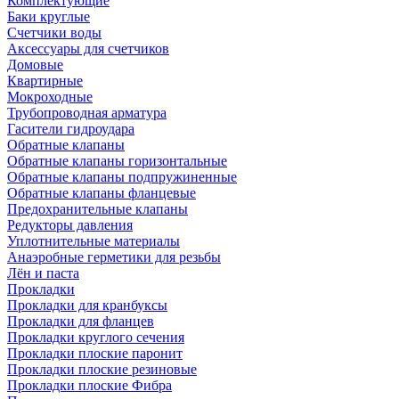
Комплектующие
Баки круглые
Счетчики воды
Аксессуары для счетчиков
Домовые
Квартирные
Мокроходные
Трубопроводная арматура
Гасители гидроудара
Обратные клапаны
Обратные клапаны горизонтальные
Обратные клапаны подпружиненные
Обратные клапаны фланцевые
Предохранительные клапаны
Редукторы давления
Уплотнительные материалы
Анаэробные герметики для резьбы
Лён и паста
Прокладки
Прокладки для кранбуксы
Прокладки для фланцев
Прокладки круглого сечения
Прокладки плоские паронит
Прокладки плоские резиновые
Прокладки плоские Фибра