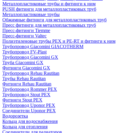
Металлопластиковые трубы и фитинги к ним
PUSH фитинги для металлопластиковых труб
Металлопластиковые трубы
Обжимные фитинги для металлопластиковых труб
Пресс фитинги для металлопластиковых труб
Пресс-фитинги Tiemme
Пресс-фитинги Valtec
Полиэтиленовые трубы PEX и PE-RT и фитинги к ним
Трубопровод Giacomini GIACOTHERM
Трубопровод FV-Plast
Трубопровод Giacomini GX
Труба Giacomini GX
Фитинги Giacomini GX
Трубопровод Rehau Rautitan
Трубы Rehau Rautitan
Фитинги Rehau Rautitan
Трубопровод Rommer PEX
Трубопровод Stout PEX
Фитинги Stout PEX
Трубопровод Uponor PEX
Соединители Uponor PEX
Водорозетка
Кольца для водоснабжения
Кольца для отопления
Соединители для радиаторов