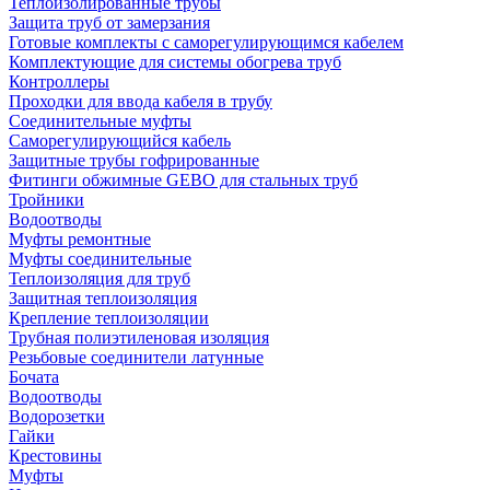
Теплоизолированные трубы
Защита труб от замерзания
Готовые комплекты с саморегулирующимся кабелем
Комплектующие для системы обогрева труб
Контроллеры
Проходки для ввода кабеля в трубу
Соединительные муфты
Саморегулирующийся кабель
Защитные трубы гофрированные
Фитинги обжимные GEBO для стальных труб
Тройники
Водоотводы
Муфты ремонтные
Муфты соединительные
Теплоизоляция для труб
Защитная теплоизоляция
Крепление теплоизоляции
Трубная полиэтиленовая изоляция
Резьбовые соединители латунные
Бочата
Водоотводы
Водорозетки
Гайки
Крестовины
Муфты