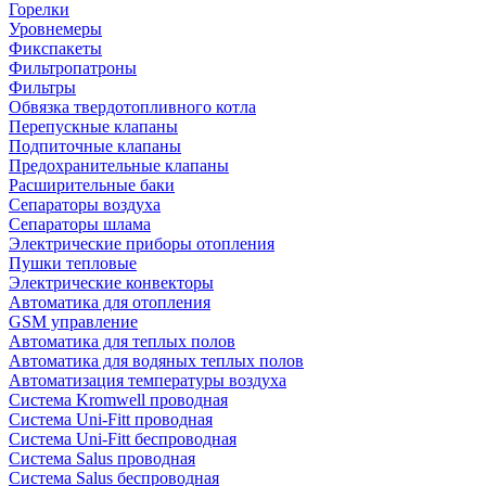
Горелки
Уровнемеры
Фикспакеты
Фильтропатроны
Фильтры
Обвязка твердотопливного котла
Перепускные клапаны
Подпиточные клапаны
Предохранительные клапаны
Расширительные баки
Сепараторы воздуха
Сепараторы шлама
Электрические приборы отопления
Пушки тепловые
Электрические конвекторы
Автоматика для отопления
GSM управление
Автоматика для теплых полов
Автоматика для водяных теплых полов
Автоматизация температуры воздуха
Система Kromwell проводная
Система Uni-Fitt проводная
Система Uni-Fitt беспроводная
Система Salus проводная
Система Salus беспроводная