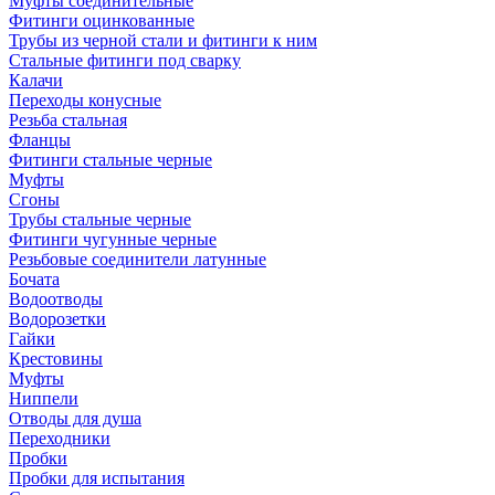
Муфты соединительные
Фитинги оцинкованные
Трубы из черной стали и фитинги к ним
Стальные фитинги под сварку
Калачи
Переходы конусные
Резьба стальная
Фланцы
Фитинги стальные черные
Муфты
Сгоны
Трубы стальные черные
Фитинги чугунные черные
Резьбовые соединители латунные
Бочата
Водоотводы
Водорозетки
Гайки
Крестовины
Муфты
Ниппели
Отводы для душа
Переходники
Пробки
Пробки для испытания