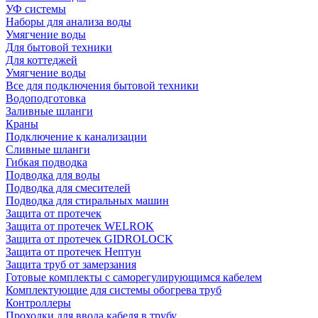
УФ системы
Наборы для анализа воды
Умягчение воды
Для бытовой техники
Для коттеджей
Умягчение воды
Все для подключения бытовой техники
Водоподготовка
Заливные шланги
Краны
Подключение к канализации
Сливные шланги
Гибкая подводка
Подводка для воды
Подводка для смесителей
Подводка для стиральных машин
Защита от протечек
Защита от протечек WELROK
Защита от протечек GIDROLOCK
Защита от протечек Нептун
Защита труб от замерзания
Готовые комплекты с саморегулирующимся кабелем
Комплектующие для системы обогрева труб
Контроллеры
Проходки для ввода кабеля в трубу