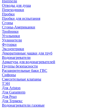
Ниппели
Отводы для душа
Переходники
Пробки
Пробки для испытания
Сгоны
Сгоны-Американки
Тройники
Угольники
Удлинители
Футорки
Эксцентрики
Декоративные чашки для труб
Водонагреватели
Арматура для водонагревателей
Группы безопасности
Расширительные баки ГВС
Сифоны
Смесительные клапаны
ТЭН
Для Ariston
Для Garanterm
Для Реал
Для Термекс
Водонагреватели газовые