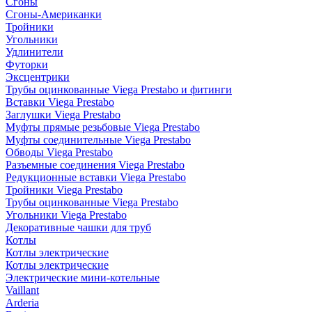
Сгоны
Сгоны-Американки
Тройники
Угольники
Удлинители
Футорки
Эксцентрики
Трубы оцинкованные Viega Prestabo и фитинги
Вставки Viega Prestabo
Заглушки Viega Prestabo
Муфты прямые резьбовые Viega Prestabo
Муфты соединительные Viega Prestabo
Обводы Viega Prestabo
Разъемные соединения Viega Prestabo
Редукционные вставки Viega Prestabo
Тройники Viega Prestabo
Трубы оцинкованные Viega Prestabo
Угольники Viega Prestabo
Декоративные чашки для труб
Котлы
Котлы электрические
Котлы электрические
Электрические мини-котельные
Vaillant
Arderia