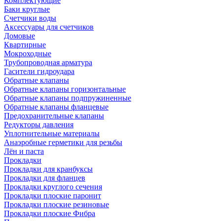
Комплектующие
Баки круглые
Счетчики воды
Аксессуары для счетчиков
Домовые
Квартирные
Мокроходные
Трубопроводная арматура
Гасители гидроудара
Обратные клапаны
Обратные клапаны горизонтальные
Обратные клапаны подпружиненные
Обратные клапаны фланцевые
Предохранительные клапаны
Редукторы давления
Уплотнительные материалы
Анаэробные герметики для резьбы
Лён и паста
Прокладки
Прокладки для кранбуксы
Прокладки для фланцев
Прокладки круглого сечения
Прокладки плоские паронит
Прокладки плоские резиновые
Прокладки плоские Фибра