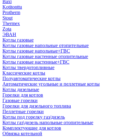
Baxi
Kotitonttu
Protherm
Stout
Thermex
Zota
ЭВАН
Котлы газовые
Котлы газовые напольные отопительные
Котлы газовые напольные+ГВС
Котлы газовые настенные отопительные
Котлы газовые настенные+ГВС
Котлы твердотопливные
Классические котлы
Полуавтоматические котлы
Автоматические угольные и пеллетные котлы
Котлы дизельные
Горелки для котлов
Газовые горелки
Горелки для дизельного топлива
Пеллетные горелки
Котлы под горелку газ/дизель
Котлы газ\дизель напольные отопительные
Комплектующие для котлов
Обвязка котельной