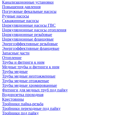
Канализационные установки
Повышения давления
Погружные фекальные насосы
Ручные насосы
Скважинные насосы
Циркуляционные насосы ГВС
Циркуляционные насосы отопления
Циркуляционные резьбовые
Циркуляционные фланцевые
Энергоэффективные резьбовые
Энергоэффективные фланцевые
Запасные части
Отопление
Трубы и фитинги к ним
Медные трубы и фитинги к ним
Трубы медные
Трубы медные неотожженные
Трубы медные отожженые
Трубы медные хромированные
Фитинги для медных труб под пайку
Водорозетка проходная
Крестовины
Тройники пайка-резьба
Тройники переходные под пайку
Тройники под пайку