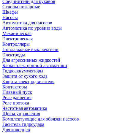
Соединители для рукавов
Стволы пожарные
Шкафы
Насосы
Автоматика для насосов
Автоматика по уровню воды
Механическая
Электрическая
Контроллеры
Поплавковые выключатели
Электроды
Для агрессивных жидкостей
Блоки электронной автоматики
Гидроаккумуляторы
Защита от сухого хода
Защита электродвигателя
Контакторы
Плавный пуск
Реле давления
Реле протока
Частотная автоматика
Щиты управления
Комплектующие для обвязки насосов
Гаситель гидроудара
Для колодцев