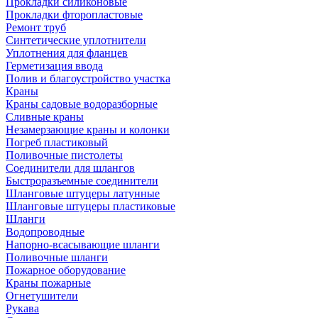
Прокладки силиконовые
Прокладки фторопластовые
Ремонт труб
Синтетические уплотнители
Уплотнения для фланцев
Герметизация ввода
Полив и благоустройство участка
Краны
Краны садовые водоразборные
Сливные краны
Незамерзающие краны и колонки
Погреб пластиковый
Поливочные пистолеты
Соединители для шлангов
Быстроразъемные соединители
Шланговые штуцеры латунные
Шланговые штуцеры пластиковые
Шланги
Водопроводные
Напорно-всасывающие шланги
Поливочные шланги
Пожарное оборудование
Краны пожарные
Огнетушители
Рукава