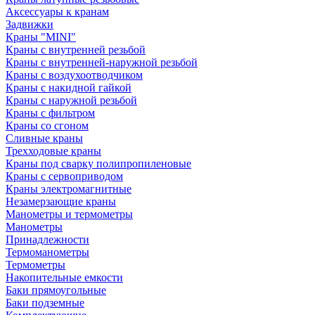
Аксессуары к кранам
Задвижки
Краны "MINI"
Краны с внутренней резьбой
Краны с внутренней-наружной резьбой
Краны с воздухоотводчиком
Краны с накидной гайкой
Краны с наружной резьбой
Краны с фильтром
Краны со сгоном
Сливные краны
Трехходовые краны
Краны под сварку полипропиленовые
Краны с сервоприводом
Краны электромагнитные
Незамерзающие краны
Манометры и термометры
Манометры
Принадлежности
Термоманометры
Термометры
Накопительные емкости
Баки прямоугольные
Баки подземные