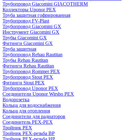
Трубопровод Giacomini GIACOTHERM
Коллекторы Uponor PEX
Труба защитная гофрированная
Трубопровод FV-Plast
Трубопровод Giacomini GX
Инструмент Giacomini GX
Трубы Giacomini GX
Фитинги Giacomini GX
Труба защитная
Трубопровод Rehau Rautitan
Трубы Rehau Rautitan
Фитинги Rehau Rautitan
Трубопровод Rommer PEX
Трубопровод Stout PEX
Фитинги Stout PEX
Трубопровод Uponor PEX
Соединители Uponor Wirsbo PEX
Водорозетка
Кольца для водоснабжения
Кольца для отопления
Соединители для радиаторов
Соединитель PEX-PEX
Тройник PEX
Тройник PEX-резьба ВР
Тройник PEX-резьба НР