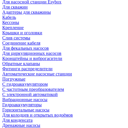
Для насосной станции Esybox
Для скважин
Адаптеры для скважины
Кабель
Кессоны
Крепление
Крышки и оголовки
Слив системы
Соединение кабеля
Для фекальных насосов
Для циркуляционных насосов
Кронштейны и виброгасители
Обратные клапаны
Фитинги распределители
Автоматические насосные станции
Погружные
С гидроаккумулятором
С частотным преобразователем
С электронной автоматикой
Вибрационные насосы
Гидроаккумуляторы
Горизонтальные насосы
Для колодцев и открытых водоёмов
Для конденсата
Дренажные насосы