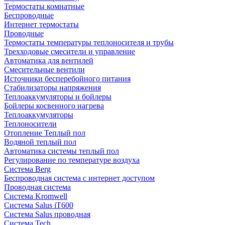
Термостаты комнатные
Беспроводные
Интернет термостаты
Проводные
Термостаты температуры теплоносителя и трубы
Трехходовые смесители и управление
Автоматика для вентилей
Смесительные вентили
Источники бесперебойного питания
Стабилизаторы напряжения
Теплоаккумуляторы и бойлеры
Бойлеры косвенного нагрева
Теплоаккумуляторы
Теплоносители
Отопление Теплый пол
Водяной теплый пол
Автоматика системы теплый пол
Регулирование по температуре воздуха
Система Berg
Беспроводная система с интернет доступом
Проводная система
Система Kromwell
Система Salus iT600
Система Salus проводная
Система Tech