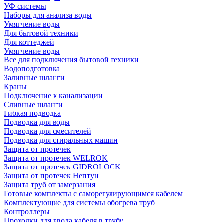
УФ системы
Наборы для анализа воды
Умягчение воды
Для бытовой техники
Для коттеджей
Умягчение воды
Все для подключения бытовой техники
Водоподготовка
Заливные шланги
Краны
Подключение к канализации
Сливные шланги
Гибкая подводка
Подводка для воды
Подводка для смесителей
Подводка для стиральных машин
Защита от протечек
Защита от протечек WELROK
Защита от протечек GIDROLOCK
Защита от протечек Нептун
Защита труб от замерзания
Готовые комплекты с саморегулирующимся кабелем
Комплектующие для системы обогрева труб
Контроллеры
Проходки для ввода кабеля в трубу