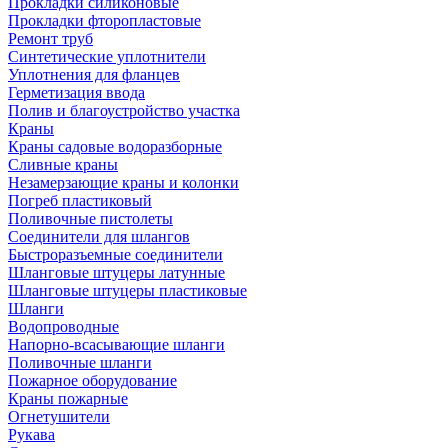
Прокладки силиконовые
Прокладки фторопластовые
Ремонт труб
Синтетические уплотнители
Уплотнения для фланцев
Герметизация ввода
Полив и благоустройство участка
Краны
Краны садовые водоразборные
Сливные краны
Незамерзающие краны и колонки
Погреб пластиковый
Поливочные пистолеты
Соединители для шлангов
Быстроразъемные соединители
Шланговые штуцеры латунные
Шланговые штуцеры пластиковые
Шланги
Водопроводные
Напорно-всасывающие шланги
Поливочные шланги
Пожарное оборудование
Краны пожарные
Огнетушители
Рукава