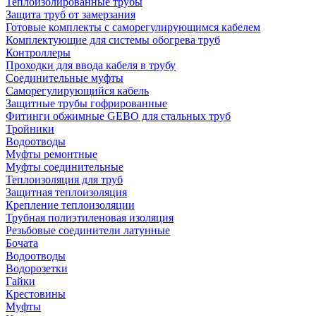
Теплоизолированные трубы
Защита труб от замерзания
Готовые комплекты с саморегулирующимся кабелем
Комплектующие для системы обогрева труб
Контроллеры
Проходки для ввода кабеля в трубу
Соединительные муфты
Саморегулирующийся кабель
Защитные трубы гофрированные
Фитинги обжимные GEBO для стальных труб
Тройники
Водоотводы
Муфты ремонтные
Муфты соединительные
Теплоизоляция для труб
Защитная теплоизоляция
Крепление теплоизоляции
Трубная полиэтиленовая изоляция
Резьбовые соединители латунные
Бочата
Водоотводы
Водорозетки
Гайки
Крестовины
Муфты