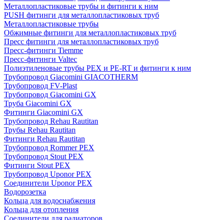
Металлопластиковые трубы и фитинги к ним
PUSH фитинги для металлопластиковых труб
Металлопластиковые трубы
Обжимные фитинги для металлопластиковых труб
Пресс фитинги для металлопластиковых труб
Пресс-фитинги Tiemme
Пресс-фитинги Valtec
Полиэтиленовые трубы PEX и PE-RT и фитинги к ним
Трубопровод Giacomini GIACOTHERM
Трубопровод FV-Plast
Трубопровод Giacomini GX
Труба Giacomini GX
Фитинги Giacomini GX
Трубопровод Rehau Rautitan
Трубы Rehau Rautitan
Фитинги Rehau Rautitan
Трубопровод Rommer PEX
Трубопровод Stout PEX
Фитинги Stout PEX
Трубопровод Uponor PEX
Соединители Uponor PEX
Водорозетка
Кольца для водоснабжения
Кольца для отопления
Соединители для радиаторов