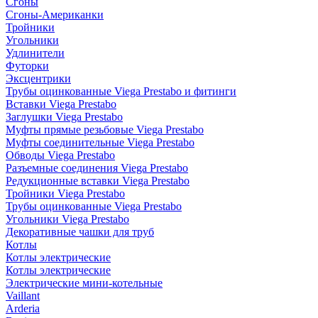
Сгоны
Сгоны-Американки
Тройники
Угольники
Удлинители
Футорки
Эксцентрики
Трубы оцинкованные Viega Prestabo и фитинги
Вставки Viega Prestabo
Заглушки Viega Prestabo
Муфты прямые резьбовые Viega Prestabo
Муфты соединительные Viega Prestabo
Обводы Viega Prestabo
Разъемные соединения Viega Prestabo
Редукционные вставки Viega Prestabo
Тройники Viega Prestabo
Трубы оцинкованные Viega Prestabo
Угольники Viega Prestabo
Декоративные чашки для труб
Котлы
Котлы электрические
Котлы электрические
Электрические мини-котельные
Vaillant
Arderia