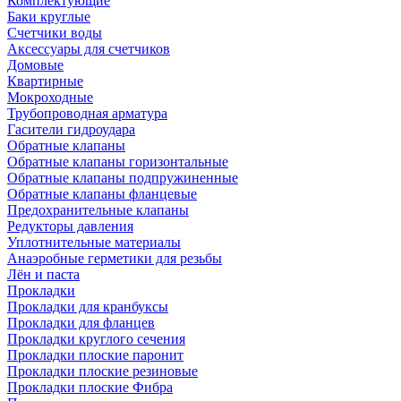
Комплектующие
Баки круглые
Счетчики воды
Аксессуары для счетчиков
Домовые
Квартирные
Мокроходные
Трубопроводная арматура
Гасители гидроудара
Обратные клапаны
Обратные клапаны горизонтальные
Обратные клапаны подпружиненные
Обратные клапаны фланцевые
Предохранительные клапаны
Редукторы давления
Уплотнительные материалы
Анаэробные герметики для резьбы
Лён и паста
Прокладки
Прокладки для кранбуксы
Прокладки для фланцев
Прокладки круглого сечения
Прокладки плоские паронит
Прокладки плоские резиновые
Прокладки плоские Фибра