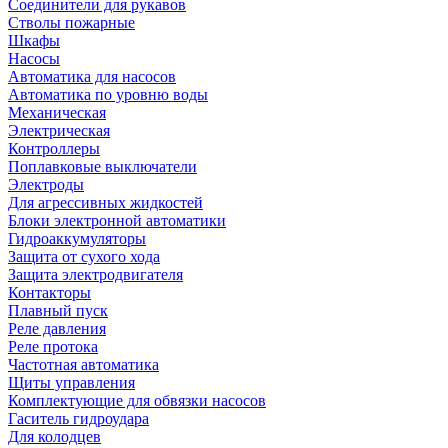
Соединители для рукавов
Стволы пожарные
Шкафы
Насосы
Автоматика для насосов
Автоматика по уровню воды
Механическая
Электрическая
Контроллеры
Поплавковые выключатели
Электроды
Для агрессивных жидкостей
Блоки электронной автоматики
Гидроаккумуляторы
Защита от сухого хода
Защита электродвигателя
Контакторы
Плавный пуск
Реле давления
Реле протока
Частотная автоматика
Щиты управления
Комплектующие для обвязки насосов
Гаситель гидроудара
Для колодцев