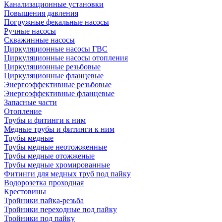
Канализационные установки
Повышения давления
Погружные фекальные насосы
Ручные насосы
Скважинные насосы
Циркуляционные насосы ГВС
Циркуляционные насосы отопления
Циркуляционные резьбовые
Циркуляционные фланцевые
Энергоэффективные резьбовые
Энергоэффективные фланцевые
Запасные части
Отопление
Трубы и фитинги к ним
Медные трубы и фитинги к ним
Трубы медные
Трубы медные неотожженные
Трубы медные отожженые
Трубы медные хромированные
Фитинги для медных труб под пайку
Водорозетка проходная
Крестовины
Тройники пайка-резьба
Тройники переходные под пайку
Тройники под пайку