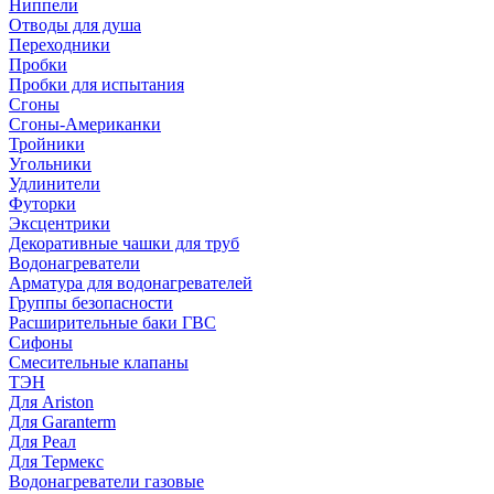
Ниппели
Отводы для душа
Переходники
Пробки
Пробки для испытания
Сгоны
Сгоны-Американки
Тройники
Угольники
Удлинители
Футорки
Эксцентрики
Декоративные чашки для труб
Водонагреватели
Арматура для водонагревателей
Группы безопасности
Расширительные баки ГВС
Сифоны
Смесительные клапаны
ТЭН
Для Ariston
Для Garanterm
Для Реал
Для Термекс
Водонагреватели газовые