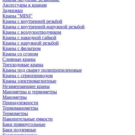
Аксессуары к кранам
Задвижки
Краны "MINI"
Краны с внутренней резьбой
Краны с внутренней-наружной резьбой
Краны с воздухоотводчиком
Краны с накидной гайкой
Краны с наружной резьбой
Краны с фильтром
Краны со сгоном
Сливные краны
Трехходовые краны
Краны под сварку полипропиленовые
Краны с сервоприводом
Краны электромагнитные
Незамерзающие краны
Манометры и термометры
Манометры
Принадлежности
Термоманометры
Термометры
Накопительные емкости
Баки прямоугольные
Баки подземные