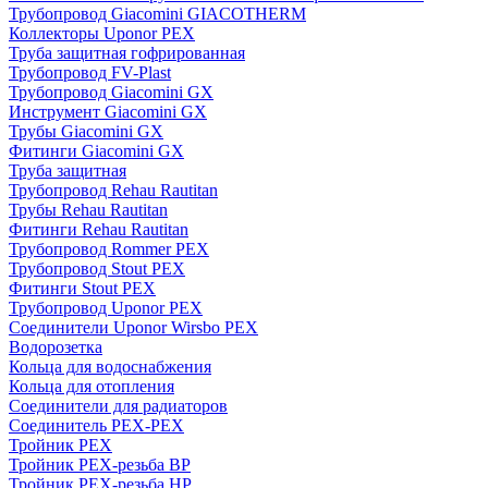
Трубопровод Giacomini GIACOTHERM
Коллекторы Uponor PEX
Труба защитная гофрированная
Трубопровод FV-Plast
Трубопровод Giacomini GX
Инструмент Giacomini GX
Трубы Giacomini GX
Фитинги Giacomini GX
Труба защитная
Трубопровод Rehau Rautitan
Трубы Rehau Rautitan
Фитинги Rehau Rautitan
Трубопровод Rommer PEX
Трубопровод Stout PEX
Фитинги Stout PEX
Трубопровод Uponor PEX
Соединители Uponor Wirsbo PEX
Водорозетка
Кольца для водоснабжения
Кольца для отопления
Соединители для радиаторов
Соединитель PEX-PEX
Тройник PEX
Тройник PEX-резьба ВР
Тройник PEX-резьба НР