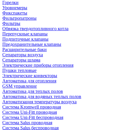
Горелки
Уровнемеры
Фикспакеты
Фильтропатроны
Фильтры
Обвязка твердотопливного котла
Перепускные клапаны
Подпиточные клапаны
Предохранительные клапаны
Расширительные баки
Сепараторы воздуха
Сепараторы шлама
Электрические приборы отопления
Пушки тепловые
Электрические конвекторы
Автоматика для отопления
GSM управление
Автоматика для теплых полов
Автоматика для водяных теплых полов
Автоматизация температуры воздуха
Система Kromwell проводная
Система Uni-Fitt проводная
Система Uni-Fitt беспроводная
Система Salus проводная
Система Salus беспроводная