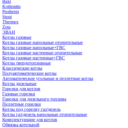
Baxi
Kotitonttu
Protherm
Stout
Thermex
Zota
ЭВАН
Котлы газовые
Котлы газовые напольные отопительные
Котлы газовые напольные+ГВС
Котлы газовые настенные отопительные
Котлы газовые настенные+ГВС
Котлы твердотопливные
Классические котлы
Полуавтоматические котлы
Автоматические угольные и пеллетные котлы
Котлы дизельные
Горелки для котлов
Газовые горелки
Горелки для дизельного топлива
Пеллетные горелки
Котлы под горелку газ/дизель
Котлы газ\дизель напольные отопительные
Комплектующие для котлов
Обвязка котельной