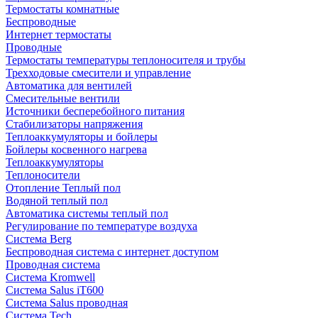
Термостаты комнатные
Беспроводные
Интернет термостаты
Проводные
Термостаты температуры теплоносителя и трубы
Трехходовые смесители и управление
Автоматика для вентилей
Смесительные вентили
Источники бесперебойного питания
Стабилизаторы напряжения
Теплоаккумуляторы и бойлеры
Бойлеры косвенного нагрева
Теплоаккумуляторы
Теплоносители
Отопление Теплый пол
Водяной теплый пол
Автоматика системы теплый пол
Регулирование по температуре воздуха
Система Berg
Беспроводная система с интернет доступом
Проводная система
Система Kromwell
Система Salus iT600
Система Salus проводная
Система Tech