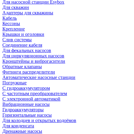
Для насосной станции Esybox
Для скважин
Адаптеры для скважины
Кабель
Кессоны
Крепление
Крышки и оголовки
Слив системы
Соединение кабеля
Для фекальных насосов
Для циркуляционных насосов
Кронштейны и виброгасители
Обратные клапаны
Фитинги распределители
Автоматические насосные станции
Погружные
С гидроаккумулятором
С частотным преобразователем
С электронной автоматикой
Вибрационные насосы
Гидроаккумуляторы
Горизонтальные насосы
Для колодцев и открытых водоёмов
Для конденсата
Дренажные насосы