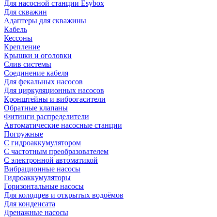
Для насосной станции Esybox
Для скважин
Адаптеры для скважины
Кабель
Кессоны
Крепление
Крышки и оголовки
Слив системы
Соединение кабеля
Для фекальных насосов
Для циркуляционных насосов
Кронштейны и виброгасители
Обратные клапаны
Фитинги распределители
Автоматические насосные станции
Погружные
С гидроаккумулятором
С частотным преобразователем
С электронной автоматикой
Вибрационные насосы
Гидроаккумуляторы
Горизонтальные насосы
Для колодцев и открытых водоёмов
Для конденсата
Дренажные насосы