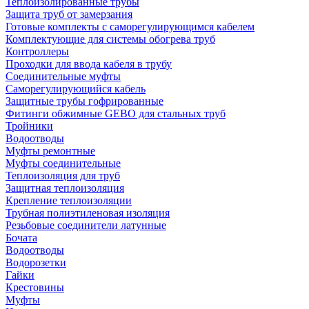
Теплоизолированные трубы
Защита труб от замерзания
Готовые комплекты с саморегулирующимся кабелем
Комплектующие для системы обогрева труб
Контроллеры
Проходки для ввода кабеля в трубу
Соединительные муфты
Саморегулирующийся кабель
Защитные трубы гофрированные
Фитинги обжимные GEBO для стальных труб
Тройники
Водоотводы
Муфты ремонтные
Муфты соединительные
Теплоизоляция для труб
Защитная теплоизоляция
Крепление теплоизоляции
Трубная полиэтиленовая изоляция
Резьбовые соединители латунные
Бочата
Водоотводы
Водорозетки
Гайки
Крестовины
Муфты