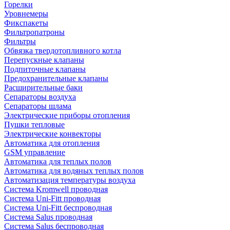
Горелки
Уровнемеры
Фикспакеты
Фильтропатроны
Фильтры
Обвязка твердотопливного котла
Перепускные клапаны
Подпиточные клапаны
Предохранительные клапаны
Расширительные баки
Сепараторы воздуха
Сепараторы шлама
Электрические приборы отопления
Пушки тепловые
Электрические конвекторы
Автоматика для отопления
GSM управление
Автоматика для теплых полов
Автоматика для водяных теплых полов
Автоматизация температуры воздуха
Система Kromwell проводная
Система Uni-Fitt проводная
Система Uni-Fitt беспроводная
Система Salus проводная
Система Salus беспроводная