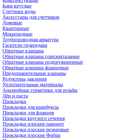
Комплектующие
Баки круглые
Счетчики воды
Аксессуары для счетчиков
Домовые
Квартирные
Мокроходные
Трубопроводная арматура
Гасители гидроудара
Обратные клапаны
Обратные клапаны горизонтальные
Обратные клапаны подпружиненные
Обратные клапаны фланцевые
Предохранительные клапаны
Редукторы давления
Уплотнительные материалы
Анаэробные герметики для резьбы
Лён и паста
Прокладки
Прокладки для кранбуксы
Прокладки для фланцев
Прокладки круглого сечения
Прокладки плоские паронит
Прокладки плоские резиновые
Прокладки плоские Фибра