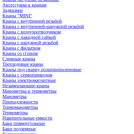
Аксессуары к кранам
Задвижки
Краны "MINI"
Краны с внутренней резьбой
Краны с внутренней-наружной резьбой
Краны с воздухоотводчиком
Краны с накидной гайкой
Краны с наружной резьбой
Краны с фильтром
Краны со сгоном
Сливные краны
Трехходовые краны
Краны под сварку полипропиленовые
Краны с сервоприводом
Краны электромагнитные
Незамерзающие краны
Манометры и термометры
Манометры
Принадлежности
Термоманометры
Термометры
Накопительные емкости
Баки прямоугольные
Баки подземные