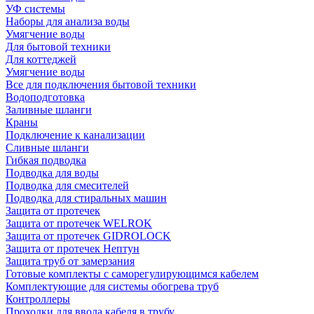
УФ системы
Наборы для анализа воды
Умягчение воды
Для бытовой техники
Для коттеджей
Умягчение воды
Все для подключения бытовой техники
Водоподготовка
Заливные шланги
Краны
Подключение к канализации
Сливные шланги
Гибкая подводка
Подводка для воды
Подводка для смесителей
Подводка для стиральных машин
Защита от протечек
Защита от протечек WELROK
Защита от протечек GIDROLOCK
Защита от протечек Нептун
Защита труб от замерзания
Готовые комплекты с саморегулирующимся кабелем
Комплектующие для системы обогрева труб
Контроллеры
Проходки для ввода кабеля в трубу