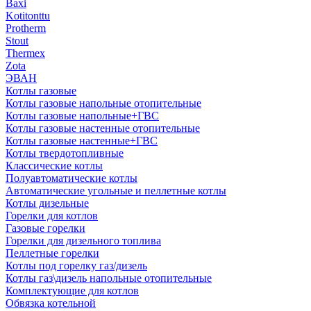
Baxi
Kotitonttu
Protherm
Stout
Thermex
Zota
ЭВАН
Котлы газовые
Котлы газовые напольные отопительные
Котлы газовые напольные+ГВС
Котлы газовые настенные отопительные
Котлы газовые настенные+ГВС
Котлы твердотопливные
Классические котлы
Полуавтоматические котлы
Автоматические угольные и пеллетные котлы
Котлы дизельные
Горелки для котлов
Газовые горелки
Горелки для дизельного топлива
Пеллетные горелки
Котлы под горелку газ/дизель
Котлы газ\дизель напольные отопительные
Комплектующие для котлов
Обвязка котельной