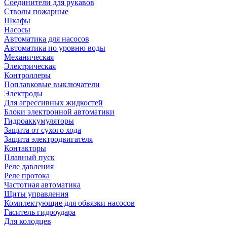
Соединители для рукавов
Стволы пожарные
Шкафы
Насосы
Автоматика для насосов
Автоматика по уровню воды
Механическая
Электрическая
Контроллеры
Поплавковые выключатели
Электроды
Для агрессивных жидкостей
Блоки электронной автоматики
Гидроаккумуляторы
Защита от сухого хода
Защита электродвигателя
Контакторы
Плавный пуск
Реле давления
Реле протока
Частотная автоматика
Щиты управления
Комплектующие для обвязки насосов
Гаситель гидроудара
Для колодцев