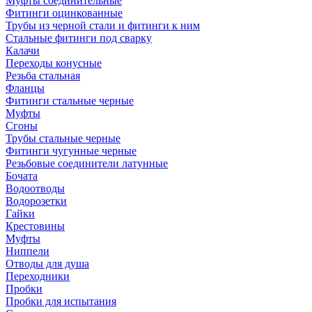
Муфты соединительные
Фитинги оцинкованные
Трубы из черной стали и фитинги к ним
Стальные фитинги под сварку
Калачи
Переходы конусные
Резьба стальная
Фланцы
Фитинги стальные черные
Муфты
Сгоны
Трубы стальные черные
Фитинги чугунные черные
Резьбовые соединители латунные
Бочата
Водоотводы
Водорозетки
Гайки
Крестовины
Муфты
Ниппели
Отводы для душа
Переходники
Пробки
Пробки для испытания