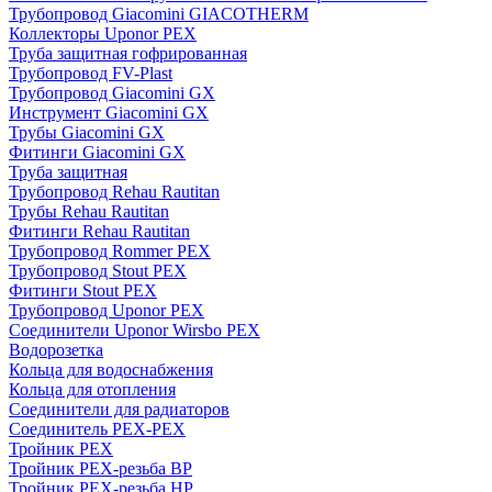
Трубопровод Giacomini GIACOTHERM
Коллекторы Uponor PEX
Труба защитная гофрированная
Трубопровод FV-Plast
Трубопровод Giacomini GX
Инструмент Giacomini GX
Трубы Giacomini GX
Фитинги Giacomini GX
Труба защитная
Трубопровод Rehau Rautitan
Трубы Rehau Rautitan
Фитинги Rehau Rautitan
Трубопровод Rommer PEX
Трубопровод Stout PEX
Фитинги Stout PEX
Трубопровод Uponor PEX
Соединители Uponor Wirsbo PEX
Водорозетка
Кольца для водоснабжения
Кольца для отопления
Соединители для радиаторов
Соединитель PEX-PEX
Тройник PEX
Тройник PEX-резьба ВР
Тройник PEX-резьба НР