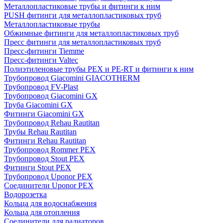
Металлопластиковые трубы и фитинги к ним
PUSH фитинги для металлопластиковых труб
Металлопластиковые трубы
Обжимные фитинги для металлопластиковых труб
Пресс фитинги для металлопластиковых труб
Пресс-фитинги Tiemme
Пресс-фитинги Valtec
Полиэтиленовые трубы PEX и PE-RT и фитинги к ним
Трубопровод Giacomini GIACOTHERM
Трубопровод FV-Plast
Трубопровод Giacomini GX
Труба Giacomini GX
Фитинги Giacomini GX
Трубопровод Rehau Rautitan
Трубы Rehau Rautitan
Фитинги Rehau Rautitan
Трубопровод Rommer PEX
Трубопровод Stout PEX
Фитинги Stout PEX
Трубопровод Uponor PEX
Соединители Uponor PEX
Водорозетка
Кольца для водоснабжения
Кольца для отопления
Соединители для радиаторов