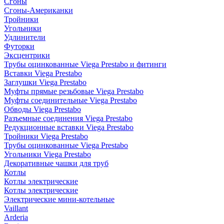
Сгоны
Сгоны-Американки
Тройники
Угольники
Удлинители
Футорки
Эксцентрики
Трубы оцинкованные Viega Prestabo и фитинги
Вставки Viega Prestabo
Заглушки Viega Prestabo
Муфты прямые резьбовые Viega Prestabo
Муфты соединительные Viega Prestabo
Обводы Viega Prestabo
Разъемные соединения Viega Prestabo
Редукционные вставки Viega Prestabo
Тройники Viega Prestabo
Трубы оцинкованные Viega Prestabo
Угольники Viega Prestabo
Декоративные чашки для труб
Котлы
Котлы электрические
Котлы электрические
Электрические мини-котельные
Vaillant
Arderia