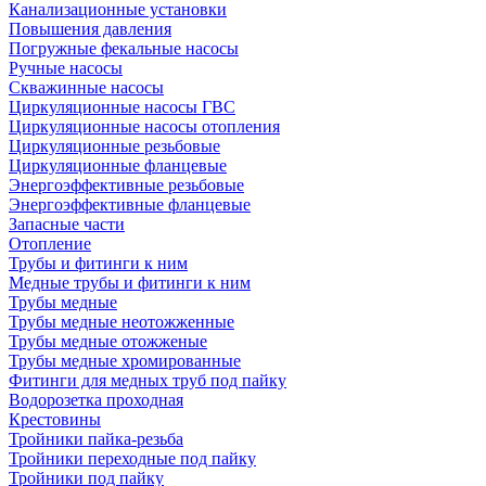
Канализационные установки
Повышения давления
Погружные фекальные насосы
Ручные насосы
Скважинные насосы
Циркуляционные насосы ГВС
Циркуляционные насосы отопления
Циркуляционные резьбовые
Циркуляционные фланцевые
Энергоэффективные резьбовые
Энергоэффективные фланцевые
Запасные части
Отопление
Трубы и фитинги к ним
Медные трубы и фитинги к ним
Трубы медные
Трубы медные неотожженные
Трубы медные отожженые
Трубы медные хромированные
Фитинги для медных труб под пайку
Водорозетка проходная
Крестовины
Тройники пайка-резьба
Тройники переходные под пайку
Тройники под пайку