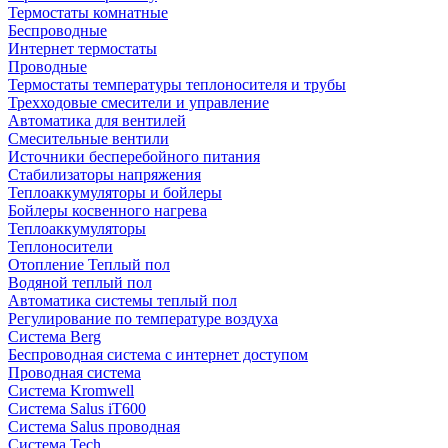
Термостаты комнатные
Беспроводные
Интернет термостаты
Проводные
Термостаты температуры теплоносителя и трубы
Трехходовые смесители и управление
Автоматика для вентилей
Смесительные вентили
Источники бесперебойного питания
Стабилизаторы напряжения
Теплоаккумуляторы и бойлеры
Бойлеры косвенного нагрева
Теплоаккумуляторы
Теплоносители
Отопление Теплый пол
Водяной теплый пол
Автоматика системы теплый пол
Регулирование по температуре воздуха
Система Berg
Беспроводная система с интернет доступом
Проводная система
Система Kromwell
Система Salus iT600
Система Salus проводная
Система Tech