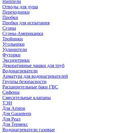
Ниппели
Отводы для душа
Переходники
Пробки
Пробки для испытания
Сгоны
Сгоны-Американки
Тройники
Угольники
Удлинители
Футорки
Эксцентрики
Декоративные чашки для труб
Водонагреватели
Арматура для водонагревателей
Группы безопасности
Расширительные баки ГВС
Сифоны
Смесительные клапаны
ТЭН
Для Ariston
Для Garanterm
Для Реал
Для Термекс
Водонагреватели газовые