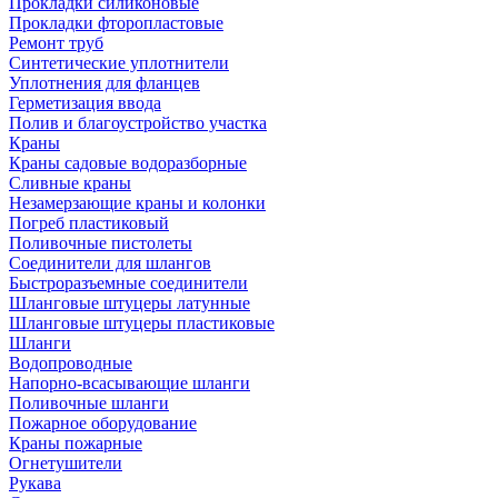
Прокладки силиконовые
Прокладки фторопластовые
Ремонт труб
Синтетические уплотнители
Уплотнения для фланцев
Герметизация ввода
Полив и благоустройство участка
Краны
Краны садовые водоразборные
Сливные краны
Незамерзающие краны и колонки
Погреб пластиковый
Поливочные пистолеты
Соединители для шлангов
Быстроразъемные соединители
Шланговые штуцеры латунные
Шланговые штуцеры пластиковые
Шланги
Водопроводные
Напорно-всасывающие шланги
Поливочные шланги
Пожарное оборудование
Краны пожарные
Огнетушители
Рукава