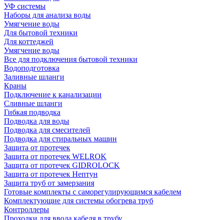
УФ системы
Наборы для анализа воды
Умягчение воды
Для бытовой техники
Для коттеджей
Умягчение воды
Все для подключения бытовой техники
Водоподготовка
Заливные шланги
Краны
Подключение к канализации
Сливные шланги
Гибкая подводка
Подводка для воды
Подводка для смесителей
Подводка для стиральных машин
Защита от протечек
Защита от протечек WELROK
Защита от протечек GIDROLOCK
Защита от протечек Нептун
Защита труб от замерзания
Готовые комплекты с саморегулирующимся кабелем
Комплектующие для системы обогрева труб
Контроллеры
Проходки для ввода кабеля в трубу