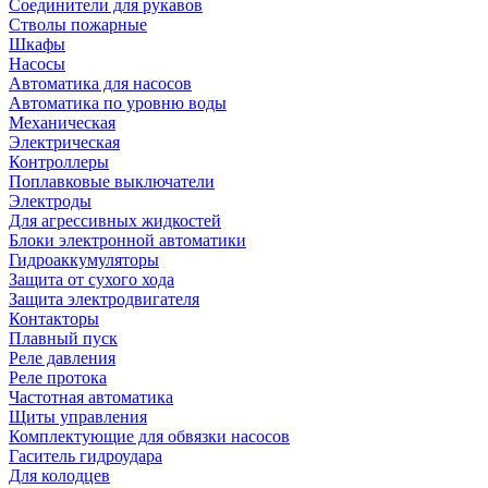
Соединители для рукавов
Стволы пожарные
Шкафы
Насосы
Автоматика для насосов
Автоматика по уровню воды
Механическая
Электрическая
Контроллеры
Поплавковые выключатели
Электроды
Для агрессивных жидкостей
Блоки электронной автоматики
Гидроаккумуляторы
Защита от сухого хода
Защита электродвигателя
Контакторы
Плавный пуск
Реле давления
Реле протока
Частотная автоматика
Щиты управления
Комплектующие для обвязки насосов
Гаситель гидроудара
Для колодцев