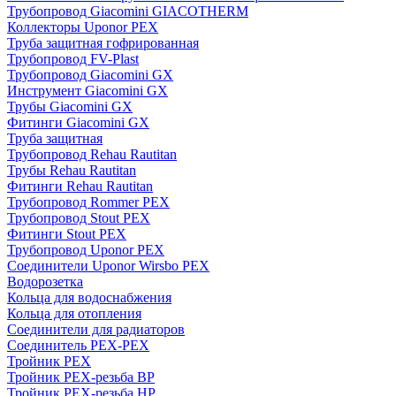
Трубопровод Giacomini GIACOTHERM
Коллекторы Uponor PEX
Труба защитная гофрированная
Трубопровод FV-Plast
Трубопровод Giacomini GX
Инструмент Giacomini GX
Трубы Giacomini GX
Фитинги Giacomini GX
Труба защитная
Трубопровод Rehau Rautitan
Трубы Rehau Rautitan
Фитинги Rehau Rautitan
Трубопровод Rommer PEX
Трубопровод Stout PEX
Фитинги Stout PEX
Трубопровод Uponor PEX
Соединители Uponor Wirsbo PEX
Водорозетка
Кольца для водоснабжения
Кольца для отопления
Соединители для радиаторов
Соединитель PEX-PEX
Тройник PEX
Тройник PEX-резьба ВР
Тройник PEX-резьба НР