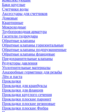
Комплектующие
Баки круглые
Счетчики воды
Аксессуары для счетчиков
Домовые
Квартирные
Мокроходные
Трубопроводная арматура
Гасители гидроудара
Обратные клапаны
Обратные клапаны горизонтальные
Обратные клапаны подпружиненные
Обратные клапаны фланцевые
Предохранительные клапаны
Редукторы давления
Уплотнительные материалы
Анаэробные герметики для резьбы
Лён и паста
Прокладки
Прокладки для кранбуксы
Прокладки для фланцев
Прокладки круглого сечения
Прокладки плоские паронит
Прокладки плоские резиновые
Прокладки плоские Фибра