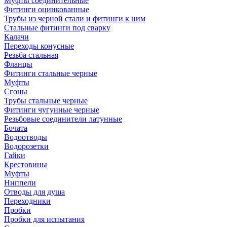
Муфты соединительные
Фитинги оцинкованные
Трубы из черной стали и фитинги к ним
Стальные фитинги под сварку
Калачи
Переходы конусные
Резьба стальная
Фланцы
Фитинги стальные черные
Муфты
Сгоны
Трубы стальные черные
Фитинги чугунные черные
Резьбовые соединители латунные
Бочата
Водоотводы
Водорозетки
Гайки
Крестовины
Муфты
Ниппели
Отводы для душа
Переходники
Пробки
Пробки для испытания