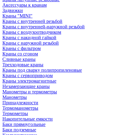
Аксессуары к кранам
Задвижки
Краны "MINI"
Краны с внутренней резьбой
Краны с внутренней-наружной резьбой
Краны с воздухоотводчиком
Краны с накидной гайкой
Краны с наружной резьбой
Краны с фильтром
Краны со сгоном
Сливные краны
Трехходовые краны
Краны под сварку полипропиленовые
Краны с сервоприводом
Краны электромагнитные
Незамерзающие краны
Манометры и термометры
Манометры
Принадлежности
Термоманометры
Термометры
Накопительные емкости
Баки прямоугольные
Баки подземные