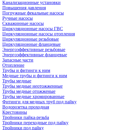
Канализационные установки
Повышения давления
Погружные фекальные насосы
Ручные насосы
Скважинные насосы
Циркуляционные насосы ГВС
Циркуляционные насосы отопления
Циркуляционные резьбовые
Циркуляционные фланцевые
Энергоэффективные резьбовые
Энергоэффективные фланцевые
Запасные части
Отопление
Трубы и фитинги к ним
Медные трубы и фитинги к ним
Трубы медные
Трубы медные неотожженные
Трубы медные отожженые
Трубы медные хромированные
Фитинги для медных труб под пайку
Водорозетка проходная
Крестовины
Тройники пайка-резьба
Тройники переходные под пайку
Тройники под пайку