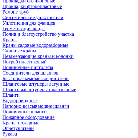
Прокладки силиконовые
Прокладки фторопластовые
Ремонт труб
Синтетические уплотнители
Уплотнения для фланцев
Герметизация ввода
Полив и благоустройство участка
Краны
Краны садовые водоразборные
Сливные краны
Незамерзающие краны и колонки
Погреб пластиковый
Поливочные пистолеты
Соединители для шлангов
Быстроразъемные соединители
Шланговые штуцеры латунные
Шланговые штуцеры пластиковые
Шланги
Водопроводные
Напорно-всасывающие шланги
Поливочные шланги
Пожарное оборудование
Краны пожарные
Огнетушители
Рукава