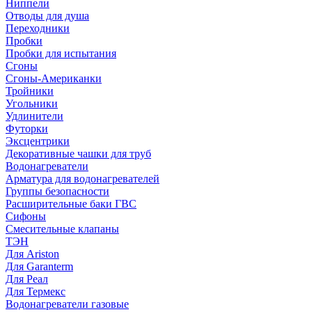
Ниппели
Отводы для душа
Переходники
Пробки
Пробки для испытания
Сгоны
Сгоны-Американки
Тройники
Угольники
Удлинители
Футорки
Эксцентрики
Декоративные чашки для труб
Водонагреватели
Арматура для водонагревателей
Группы безопасности
Расширительные баки ГВС
Сифоны
Смесительные клапаны
ТЭН
Для Ariston
Для Garanterm
Для Реал
Для Термекс
Водонагреватели газовые