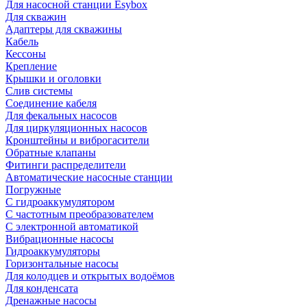
Для насосной станции Esybox
Для скважин
Адаптеры для скважины
Кабель
Кессоны
Крепление
Крышки и оголовки
Слив системы
Соединение кабеля
Для фекальных насосов
Для циркуляционных насосов
Кронштейны и виброгасители
Обратные клапаны
Фитинги распределители
Автоматические насосные станции
Погружные
С гидроаккумулятором
С частотным преобразователем
С электронной автоматикой
Вибрационные насосы
Гидроаккумуляторы
Горизонтальные насосы
Для колодцев и открытых водоёмов
Для конденсата
Дренажные насосы