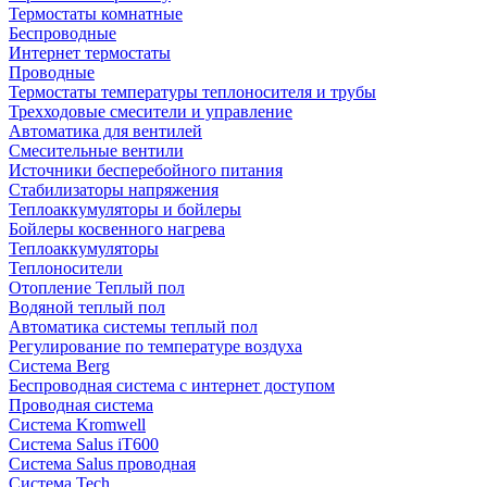
Термостаты комнатные
Беспроводные
Интернет термостаты
Проводные
Термостаты температуры теплоносителя и трубы
Трехходовые смесители и управление
Автоматика для вентилей
Смесительные вентили
Источники бесперебойного питания
Стабилизаторы напряжения
Теплоаккумуляторы и бойлеры
Бойлеры косвенного нагрева
Теплоаккумуляторы
Теплоносители
Отопление Теплый пол
Водяной теплый пол
Автоматика системы теплый пол
Регулирование по температуре воздуха
Система Berg
Беспроводная система с интернет доступом
Проводная система
Система Kromwell
Система Salus iT600
Система Salus проводная
Система Tech