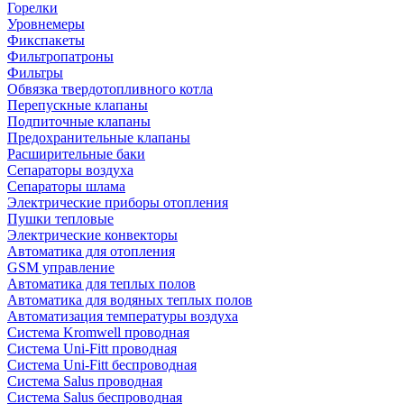
Горелки
Уровнемеры
Фикспакеты
Фильтропатроны
Фильтры
Обвязка твердотопливного котла
Перепускные клапаны
Подпиточные клапаны
Предохранительные клапаны
Расширительные баки
Сепараторы воздуха
Сепараторы шлама
Электрические приборы отопления
Пушки тепловые
Электрические конвекторы
Автоматика для отопления
GSM управление
Автоматика для теплых полов
Автоматика для водяных теплых полов
Автоматизация температуры воздуха
Система Kromwell проводная
Система Uni-Fitt проводная
Система Uni-Fitt беспроводная
Система Salus проводная
Система Salus беспроводная