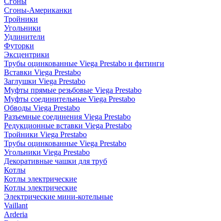
Сгоны
Сгоны-Американки
Тройники
Угольники
Удлинители
Футорки
Эксцентрики
Трубы оцинкованные Viega Prestabo и фитинги
Вставки Viega Prestabo
Заглушки Viega Prestabo
Муфты прямые резьбовые Viega Prestabo
Муфты соединительные Viega Prestabo
Обводы Viega Prestabo
Разъемные соединения Viega Prestabo
Редукционные вставки Viega Prestabo
Тройники Viega Prestabo
Трубы оцинкованные Viega Prestabo
Угольники Viega Prestabo
Декоративные чашки для труб
Котлы
Котлы электрические
Котлы электрические
Электрические мини-котельные
Vaillant
Arderia