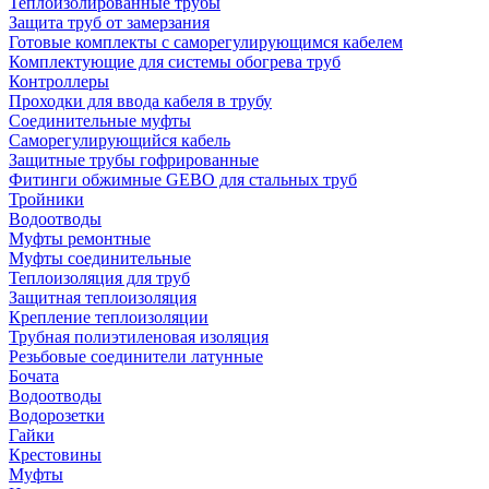
Теплоизолированные трубы
Защита труб от замерзания
Готовые комплекты с саморегулирующимся кабелем
Комплектующие для системы обогрева труб
Контроллеры
Проходки для ввода кабеля в трубу
Соединительные муфты
Саморегулирующийся кабель
Защитные трубы гофрированные
Фитинги обжимные GEBO для стальных труб
Тройники
Водоотводы
Муфты ремонтные
Муфты соединительные
Теплоизоляция для труб
Защитная теплоизоляция
Крепление теплоизоляции
Трубная полиэтиленовая изоляция
Резьбовые соединители латунные
Бочата
Водоотводы
Водорозетки
Гайки
Крестовины
Муфты