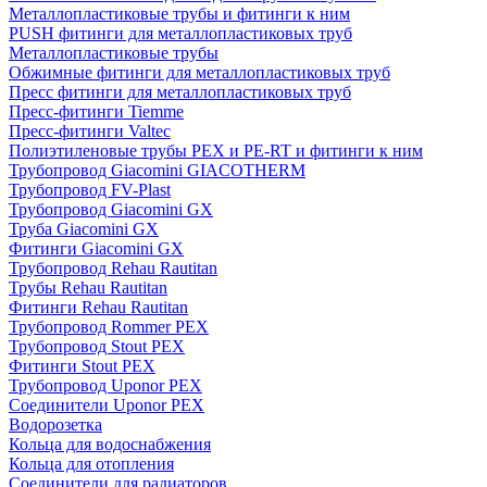
Металлопластиковые трубы и фитинги к ним
PUSH фитинги для металлопластиковых труб
Металлопластиковые трубы
Обжимные фитинги для металлопластиковых труб
Пресс фитинги для металлопластиковых труб
Пресс-фитинги Tiemme
Пресс-фитинги Valtec
Полиэтиленовые трубы PEX и PE-RT и фитинги к ним
Трубопровод Giacomini GIACOTHERM
Трубопровод FV-Plast
Трубопровод Giacomini GX
Труба Giacomini GX
Фитинги Giacomini GX
Трубопровод Rehau Rautitan
Трубы Rehau Rautitan
Фитинги Rehau Rautitan
Трубопровод Rommer PEX
Трубопровод Stout PEX
Фитинги Stout PEX
Трубопровод Uponor PEX
Соединители Uponor PEX
Водорозетка
Кольца для водоснабжения
Кольца для отопления
Соединители для радиаторов