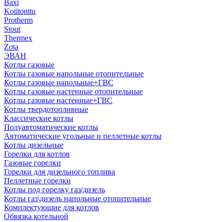
Baxi
Kotitonttu
Protherm
Stout
Thermex
Zota
ЭВАН
Котлы газовые
Котлы газовые напольные отопительные
Котлы газовые напольные+ГВС
Котлы газовые настенные отопительные
Котлы газовые настенные+ГВС
Котлы твердотопливные
Классические котлы
Полуавтоматические котлы
Автоматические угольные и пеллетные котлы
Котлы дизельные
Горелки для котлов
Газовые горелки
Горелки для дизельного топлива
Пеллетные горелки
Котлы под горелку газ/дизель
Котлы газ\дизель напольные отопительные
Комплектующие для котлов
Обвязка котельной