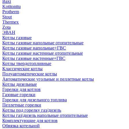
Baxi
Kotitonttu
Protherm
Stout
Thermex
Zota
ЭВАН
Котлы газовые
Котлы газовые напольные отопительные
Котлы газовые напольные+ГВС
Котлы газовые настенные отопительные
Котлы газовые настенные+ГВС
Котлы твердотопливные
Классические котлы
Полуавтоматические котлы
Автоматические угольные и пеллетные котлы
Котлы дизельные
Горелки для котлов
Газовые горелки
Горелки для дизельного топлива
Пеллетные горелки
Котлы под горелку газ/дизель
Котлы газ\дизель напольные отопительные
Комплектующие для котлов
Обвязка котельной