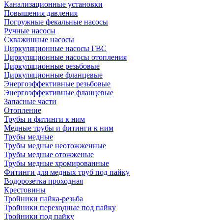
Канализационные установки
Повышения давления
Погружные фекальные насосы
Ручные насосы
Скважинные насосы
Циркуляционные насосы ГВС
Циркуляционные насосы отопления
Циркуляционные резьбовые
Циркуляционные фланцевые
Энергоэффективные резьбовые
Энергоэффективные фланцевые
Запасные части
Отопление
Трубы и фитинги к ним
Медные трубы и фитинги к ним
Трубы медные
Трубы медные неотожженные
Трубы медные отожженые
Трубы медные хромированные
Фитинги для медных труб под пайку
Водорозетка проходная
Крестовины
Тройники пайка-резьба
Тройники переходные под пайку
Тройники под пайку