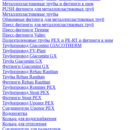
Металлопластиковые трубы и фитинги к ним
PUSH фитинги для металлопластиковых труб
Металлопластиковые трубы
Обжимные фитинги для металлопластиковых труб
Пресс фитинги для металлопластиковых труб
Пресс-фитинги Tiemme
Пресс-фитинги Valtec
Полиэтиленовые трубы PEX и PE-RT и фитинги к ним
Трубопровод Giacomini GIACOTHERM
Трубопровод FV-Plast
Трубопровод Giacomini GX
Труба Giacomini GX
Фитинги Giacomini GX
Трубопровод Rehau Rautitan
Трубы Rehau Rautitan
Фитинги Rehau Rautitan
Трубопровод Rommer PEX
Трубопровод Stout PEX
Фитинги Stout PEX
Трубопровод Uponor PEX
Соединители Uponor PEX
Водорозетка
Кольца для водоснабжения
Кольца для отопления
Соединители для радиаторов