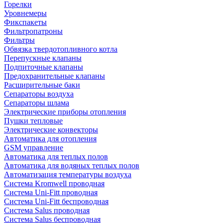
Горелки
Уровнемеры
Фикспакеты
Фильтропатроны
Фильтры
Обвязка твердотопливного котла
Перепускные клапаны
Подпиточные клапаны
Предохранительные клапаны
Расширительные баки
Сепараторы воздуха
Сепараторы шлама
Электрические приборы отопления
Пушки тепловые
Электрические конвекторы
Автоматика для отопления
GSM управление
Автоматика для теплых полов
Автоматика для водяных теплых полов
Автоматизация температуры воздуха
Система Kromwell проводная
Система Uni-Fitt проводная
Система Uni-Fitt беспроводная
Система Salus проводная
Система Salus беспроводная