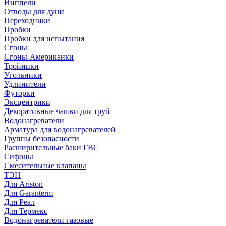
Ниппели
Отводы для душа
Переходники
Пробки
Пробки для испытания
Сгоны
Сгоны-Американки
Тройники
Угольники
Удлинители
Футорки
Эксцентрики
Декоративные чашки для труб
Водонагреватели
Арматура для водонагревателей
Группы безопасности
Расширительные баки ГВС
Сифоны
Смесительные клапаны
ТЭН
Для Ariston
Для Garanterm
Для Реал
Для Термекс
Водонагреватели газовые