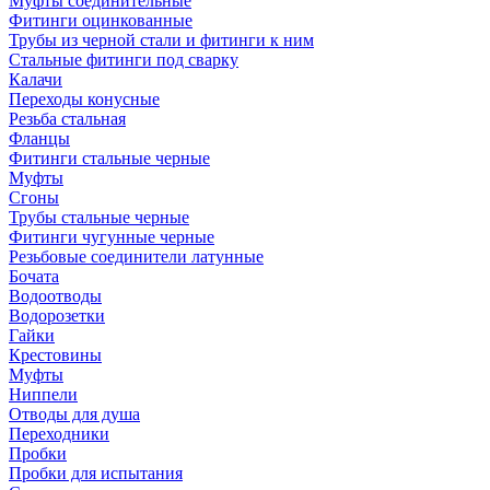
Муфты соединительные
Фитинги оцинкованные
Трубы из черной стали и фитинги к ним
Стальные фитинги под сварку
Калачи
Переходы конусные
Резьба стальная
Фланцы
Фитинги стальные черные
Муфты
Сгоны
Трубы стальные черные
Фитинги чугунные черные
Резьбовые соединители латунные
Бочата
Водоотводы
Водорозетки
Гайки
Крестовины
Муфты
Ниппели
Отводы для душа
Переходники
Пробки
Пробки для испытания