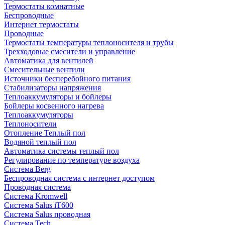
Термостаты комнатные
Беспроводные
Интернет термостаты
Проводные
Термостаты температуры теплоносителя и трубы
Трехходовые смесители и управление
Автоматика для вентилей
Смесительные вентили
Источники бесперебойного питания
Стабилизаторы напряжения
Теплоаккумуляторы и бойлеры
Бойлеры косвенного нагрева
Теплоаккумуляторы
Теплоносители
Отопление Теплый пол
Водяной теплый пол
Автоматика системы теплый пол
Регулирование по температуре воздуха
Система Berg
Беспроводная система с интернет доступом
Проводная система
Система Kromwell
Система Salus iT600
Система Salus проводная
Система Tech