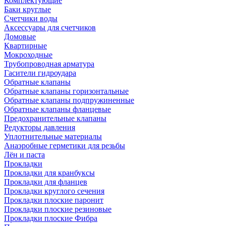
Комплектующие
Баки круглые
Счетчики воды
Аксессуары для счетчиков
Домовые
Квартирные
Мокроходные
Трубопроводная арматура
Гасители гидроудара
Обратные клапаны
Обратные клапаны горизонтальные
Обратные клапаны подпружиненные
Обратные клапаны фланцевые
Предохранительные клапаны
Редукторы давления
Уплотнительные материалы
Анаэробные герметики для резьбы
Лён и паста
Прокладки
Прокладки для кранбуксы
Прокладки для фланцев
Прокладки круглого сечения
Прокладки плоские паронит
Прокладки плоские резиновые
Прокладки плоские Фибра