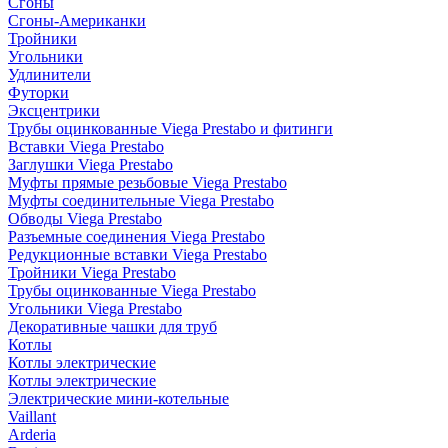
Сгоны
Сгоны-Американки
Тройники
Угольники
Удлинители
Футорки
Эксцентрики
Трубы оцинкованные Viega Prestabo и фитинги
Вставки Viega Prestabo
Заглушки Viega Prestabo
Муфты прямые резьбовые Viega Prestabo
Муфты соединительные Viega Prestabo
Обводы Viega Prestabo
Разъемные соединения Viega Prestabo
Редукционные вставки Viega Prestabo
Тройники Viega Prestabo
Трубы оцинкованные Viega Prestabo
Угольники Viega Prestabo
Декоративные чашки для труб
Котлы
Котлы электрические
Котлы электрические
Электрические мини-котельные
Vaillant
Arderia