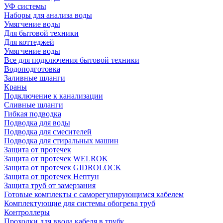
УФ системы
Наборы для анализа воды
Умягчение воды
Для бытовой техники
Для коттеджей
Умягчение воды
Все для подключения бытовой техники
Водоподготовка
Заливные шланги
Краны
Подключение к канализации
Сливные шланги
Гибкая подводка
Подводка для воды
Подводка для смесителей
Подводка для стиральных машин
Защита от протечек
Защита от протечек WELROK
Защита от протечек GIDROLOCK
Защита от протечек Нептун
Защита труб от замерзания
Готовые комплекты с саморегулирующимся кабелем
Комплектующие для системы обогрева труб
Контроллеры
Проходки для ввода кабеля в трубу