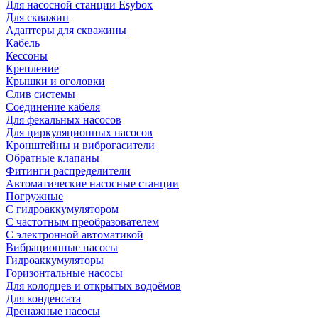
Для насосной станции Esybox
Для скважин
Адаптеры для скважины
Кабель
Кессоны
Крепление
Крышки и оголовки
Слив системы
Соединение кабеля
Для фекальных насосов
Для циркуляционных насосов
Кронштейны и виброгасители
Обратные клапаны
Фитинги распределители
Автоматические насосные станции
Погружные
С гидроаккумулятором
С частотным преобразователем
С электронной автоматикой
Вибрационные насосы
Гидроаккумуляторы
Горизонтальные насосы
Для колодцев и открытых водоёмов
Для конденсата
Дренажные насосы