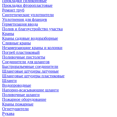
Прокладки силиконовые
Прокладки фторопластовые
Ремонт труб
Синтетические уплотнители
Уплотнения для фланцев
Герметизация ввода
Полив и благоустройство участка
Краны
Краны садовые водоразборные
Сливные краны
Незамерзающие краны и колонки
Погреб пластиковый
Поливочные пистолеты
Соединители для шлангов
Быстроразъемные соединители
Шланговые штуцеры латунные
Шланговые штуцеры пластиковые
Шланги
Водопроводные
Напорно-всасывающие шланги
Поливочные шланги
Пожарное оборудование
Краны пожарные
Огнетушители
Рукава