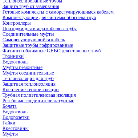
Теплоизолированные трубы
Защита труб от замерзания
Готовые комплекты с саморегулирующимся кабелем
Комплектующие для системы обогрева труб
Контроллеры
Проходки для ввода кабеля в трубу
Соединительные муфты
Саморегулирующийся кабель
Защитные трубы гофрированные
Фитинги обжимные GEBO для стальных труб
Тройники
Водоотводы
Муфты ремонтные
Муфты соединительные
Теплоизоляция для труб
Защитная теплоизоляция
Крепление теплоизоляции
Трубная полиэтиленовая изоляция
Резьбовые соединители латунные
Бочата
Водоотводы
Водорозетки
Гайки
Крестовины
Муфты