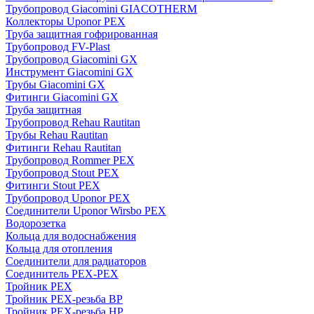
Трубопровод Giacomini GIACOTHERM
Коллекторы Uponor PEX
Труба защитная гофрированная
Трубопровод FV-Plast
Трубопровод Giacomini GX
Инструмент Giacomini GX
Трубы Giacomini GX
Фитинги Giacomini GX
Труба защитная
Трубопровод Rehau Rautitan
Трубы Rehau Rautitan
Фитинги Rehau Rautitan
Трубопровод Rommer PEX
Трубопровод Stout PEX
Фитинги Stout PEX
Трубопровод Uponor PEX
Соединители Uponor Wirsbo PEX
Водорозетка
Кольца для водоснабжения
Кольца для отопления
Соединители для радиаторов
Соединитель PEX-PEX
Тройник PEX
Тройник PEX-резьба ВР
Тройник PEX-резьба НР