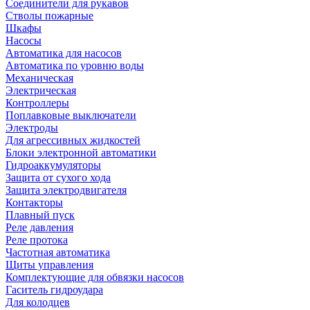
Соединители для рукавов
Стволы пожарные
Шкафы
Насосы
Автоматика для насосов
Автоматика по уровню воды
Механическая
Электрическая
Контроллеры
Поплавковые выключатели
Электроды
Для агрессивных жидкостей
Блоки электронной автоматики
Гидроаккумуляторы
Защита от сухого хода
Защита электродвигателя
Контакторы
Плавный пуск
Реле давления
Реле протока
Частотная автоматика
Щиты управления
Комплектующие для обвязки насосов
Гаситель гидроудара
Для колодцев