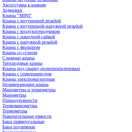
Аксессуары к кранам
Задвижки
Краны "MINI"
Краны с внутренней резьбой
Краны с внутренней-наружной резьбой
Краны с воздухоотводчиком
Краны с накидной гайкой
Краны с наружной резьбой
Краны с фильтром
Краны со сгоном
Сливные краны
Трехходовые краны
Краны под сварку полипропиленовые
Краны с сервоприводом
Краны электромагнитные
Незамерзающие краны
Манометры и термометры
Манометры
Принадлежности
Термоманометры
Термометры
Накопительные емкости
Баки прямоугольные
Баки подземные