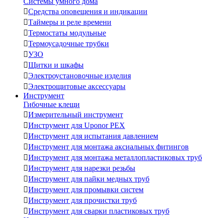
Системы умного дома

Средства оповещения и индикации

Таймеры и реле времени

Термостаты модульные

Термоусадочные трубки

УЗО

Щитки и шкафы

Электроустановочные изделия

Электрощитовые аксессуары
Инструмент
Гибочные клещи

Измерительный инструмент

Инструмент для Uponor PEX

Инструмент для испытания давлением

Инструмент для монтажа аксиальных фитингов

Инструмент для монтажа металлопластиковых труб

Инструмент для нарезки резьбы

Инструмент для пайки медных труб

Инструмент для промывки систем

Инструмент для прочистки труб

Инструмент для сварки пластиковых труб