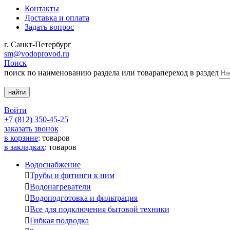
Контакты
Доставка и оплата
Задать вопрос
г. Санкт-Петербург
sm@vodoprovod.ru
Поиск
поиск по наименованию раздела или товара
переход в раздел
Войти
+7 (812) 350-45-25
заказать звонок
в корзине
:
товаров
в закладках
:
товаров
Водоснабжение

Трубы и фитинги к ним

Водонагреватели

Водоподготовка и фильтрация

Все для подключения бытовой техники

Гибкая подводка