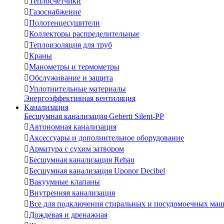

Теплосчетчики

Газоснабжение

Полотенцесушители

Коллекторы распределительные

Теплоизоляция для труб

Краны

Манометры и термометры

Обслуживание и защита

Уплотнительные материалы
Энергоэффективная вентиляция
Канализация
Бесшумная канализация Geberit Silent-PP

Автономная канализация

Аксессуары и дополнительное оборудование

Арматура с сухим затвором

Бесшумная канализация Rehau

Бесшумная канализация Uponor Decibel

Вакуумные клапаны

Внутренняя канализация

Все для подключения стиральных и посудомоечных ма

Дождевая и дренажная