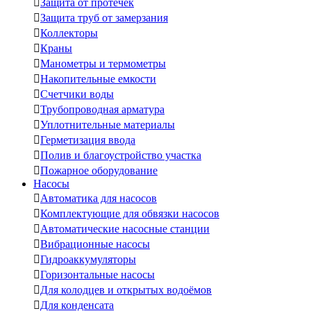

Защита от протечек

Защита труб от замерзания

Коллекторы

Краны

Манометры и термометры

Накопительные емкости

Счетчики воды

Трубопроводная арматура

Уплотнительные материалы

Герметизация ввода

Полив и благоустройство участка

Пожарное оборудование
Насосы

Автоматика для насосов

Комплектующие для обвязки насосов

Автоматические насосные станции

Вибрационные насосы

Гидроаккумуляторы

Горизонтальные насосы

Для колодцев и открытых водоёмов

Для конденсата