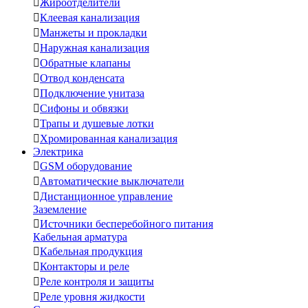

Жироотделители

Клеевая канализация

Манжеты и прокладки

Наружная канализация

Обратные клапаны

Отвод конденсата

Подключение унитаза

Сифоны и обвязки

Трапы и душевые лотки

Хромированная канализация
Электрика

GSM оборудование

Автоматические выключатели

Дистанционное управление
Заземление

Источники бесперебойного питания
Кабельная арматура

Кабельная продукция

Контакторы и реле

Реле контроля и защиты

Реле уровня жидкости