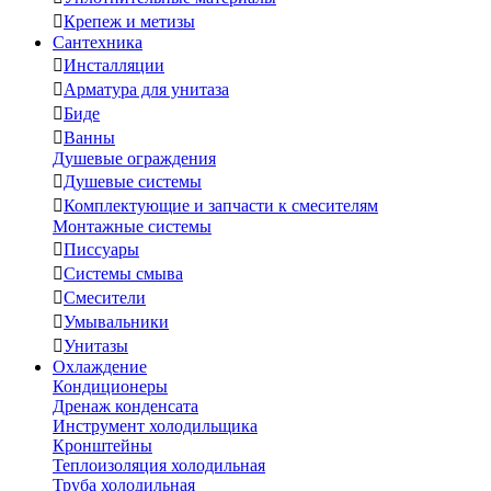

Крепеж и метизы
Сантехника

Инсталляции

Арматура для унитаза

Биде

Ванны
Душевые ограждения

Душевые системы

Комплектующие и запчасти к смесителям
Монтажные системы

Писсуары

Системы смыва

Смесители

Умывальники

Унитазы
Охлаждение
Кондиционеры
Дренаж конденсата
Инструмент холодильщика
Кронштейны
Теплоизоляция холодильная
Труба холодильная