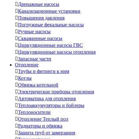

Дренажные насосы

Канализационные установки

Повышения давления

Погружные фекальные насосы

Ручные насосы

Скважинные насосы

Циркуляционные насосы ГВС

Циркуляционные насосы отопления

Запасные части
Отопление

Трубы и фитинги к ним

Котлы

Обвязка котельной

Электрические приборы отопления

Автоматика для отопления

Теплоаккумуляторы и бойлеры

Теплоносители

Отопление Теплый пол

Радиаторы и обвязка

Защита труб от замерзания