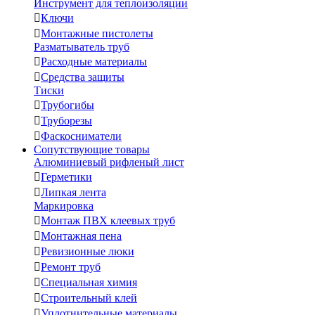
Инструмент для теплоизоляции

Ключи

Монтажные пистолеты
Разматыватель труб

Расходные материалы

Средства защиты
Тиски

Трубогибы

Труборезы

Фаскосниматели
Сопутствующие товары
Алюминиевый рифленый лист

Герметики

Липкая лента
Маркировка

Монтаж ПВХ клеевых труб

Монтажная пена

Ревизионные люки

Ремонт труб

Специальная химия

Строительный клей

Уплотнительные материалы