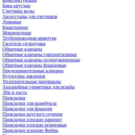
Комплектующие
Баки круглые
Счетчики воды
Аксессуары для счетчиков
Домовые
Квартирные
Мокроходные
Трубопроводная арматура
Гасители гидроудара
Обратные клапаны
Обратные клапаны горизонтальные
Обратные клапаны подпружиненные
Обратные клапаны фланцевые
Предохранительные клапаны
Редукторы давления
Уплотнительные материалы
Анаэробные герметики для резьбы
Лён и паста
Прокладки
Прокладки для кранбуксы
Прокладки для фланцев
Прокладки круглого сечения
Прокладки плоские паронит
Прокладки плоские резиновые
Прокладки плоские Фибра