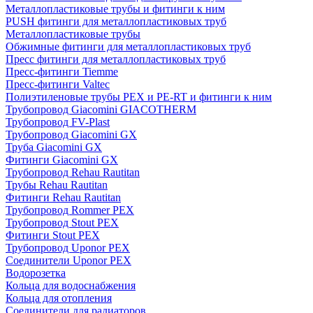
Металлопластиковые трубы и фитинги к ним
PUSH фитинги для металлопластиковых труб
Металлопластиковые трубы
Обжимные фитинги для металлопластиковых труб
Пресс фитинги для металлопластиковых труб
Пресс-фитинги Tiemme
Пресс-фитинги Valtec
Полиэтиленовые трубы PEX и PE-RT и фитинги к ним
Трубопровод Giacomini GIACOTHERM
Трубопровод FV-Plast
Трубопровод Giacomini GX
Труба Giacomini GX
Фитинги Giacomini GX
Трубопровод Rehau Rautitan
Трубы Rehau Rautitan
Фитинги Rehau Rautitan
Трубопровод Rommer PEX
Трубопровод Stout PEX
Фитинги Stout PEX
Трубопровод Uponor PEX
Соединители Uponor PEX
Водорозетка
Кольца для водоснабжения
Кольца для отопления
Соединители для радиаторов