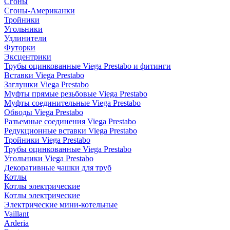
Сгоны
Сгоны-Американки
Тройники
Угольники
Удлинители
Футорки
Эксцентрики
Трубы оцинкованные Viega Prestabo и фитинги
Вставки Viega Prestabo
Заглушки Viega Prestabo
Муфты прямые резьбовые Viega Prestabo
Муфты соединительные Viega Prestabo
Обводы Viega Prestabo
Разъемные соединения Viega Prestabo
Редукционные вставки Viega Prestabo
Тройники Viega Prestabo
Трубы оцинкованные Viega Prestabo
Угольники Viega Prestabo
Декоративные чашки для труб
Котлы
Котлы электрические
Котлы электрические
Электрические мини-котельные
Vaillant
Arderia