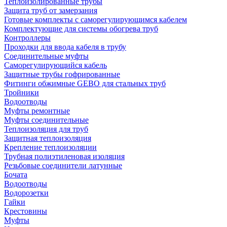
Теплоизолированные трубы
Защита труб от замерзания
Готовые комплекты с саморегулирующимся кабелем
Комплектующие для системы обогрева труб
Контроллеры
Проходки для ввода кабеля в трубу
Соединительные муфты
Саморегулирующийся кабель
Защитные трубы гофрированные
Фитинги обжимные GEBO для стальных труб
Тройники
Водоотводы
Муфты ремонтные
Муфты соединительные
Теплоизоляция для труб
Защитная теплоизоляция
Крепление теплоизоляции
Трубная полиэтиленовая изоляция
Резьбовые соединители латунные
Бочата
Водоотводы
Водорозетки
Гайки
Крестовины
Муфты