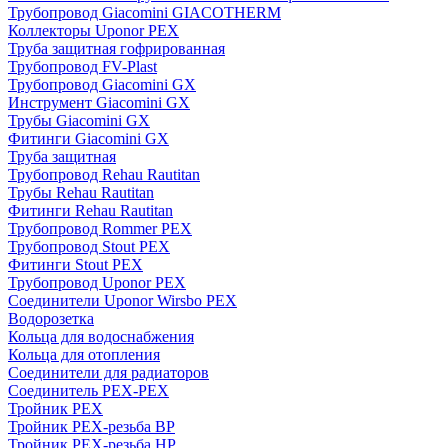
Трубопровод Giacomini GIACOTHERM
Коллекторы Uponor PEX
Труба защитная гофрированная
Трубопровод FV-Plast
Трубопровод Giacomini GX
Инструмент Giacomini GX
Трубы Giacomini GX
Фитинги Giacomini GX
Труба защитная
Трубопровод Rehau Rautitan
Трубы Rehau Rautitan
Фитинги Rehau Rautitan
Трубопровод Rommer PEX
Трубопровод Stout PEX
Фитинги Stout PEX
Трубопровод Uponor PEX
Соединители Uponor Wirsbo PEX
Водорозетка
Кольца для водоснабжения
Кольца для отопления
Соединители для радиаторов
Соединитель PEX-PEX
Тройник PEX
Тройник PEX-резьба ВР
Тройник PEX-резьба НР