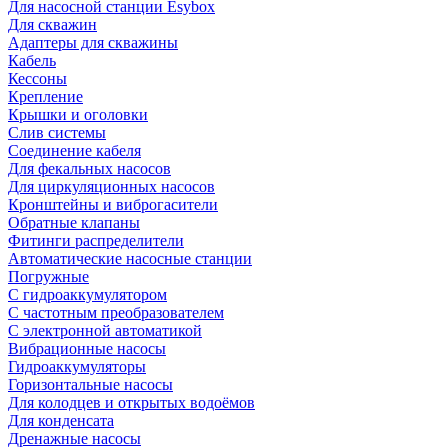
Для насосной станции Esybox
Для скважин
Адаптеры для скважины
Кабель
Кессоны
Крепление
Крышки и оголовки
Слив системы
Соединение кабеля
Для фекальных насосов
Для циркуляционных насосов
Кронштейны и виброгасители
Обратные клапаны
Фитинги распределители
Автоматические насосные станции
Погружные
С гидроаккумулятором
С частотным преобразователем
С электронной автоматикой
Вибрационные насосы
Гидроаккумуляторы
Горизонтальные насосы
Для колодцев и открытых водоёмов
Для конденсата
Дренажные насосы