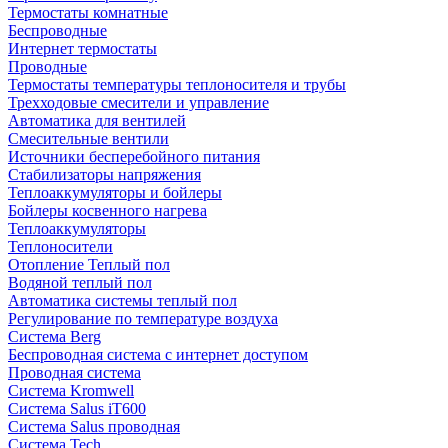
Термостаты комнатные
Беспроводные
Интернет термостаты
Проводные
Термостаты температуры теплоносителя и трубы
Трехходовые смесители и управление
Автоматика для вентилей
Смесительные вентили
Источники бесперебойного питания
Стабилизаторы напряжения
Теплоаккумуляторы и бойлеры
Бойлеры косвенного нагрева
Теплоаккумуляторы
Теплоносители
Отопление Теплый пол
Водяной теплый пол
Автоматика системы теплый пол
Регулирование по температуре воздуха
Система Berg
Беспроводная система с интернет доступом
Проводная система
Система Kromwell
Система Salus iT600
Система Salus проводная
Система Tech