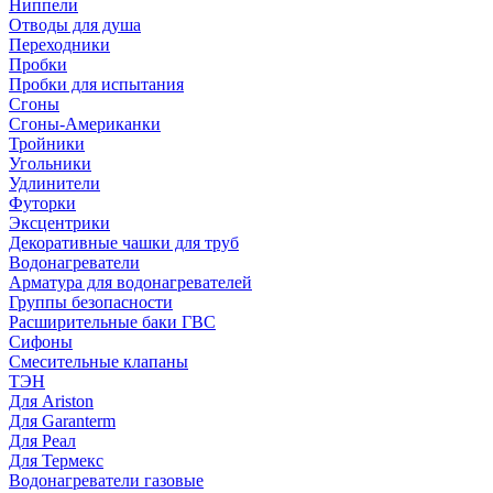
Ниппели
Отводы для душа
Переходники
Пробки
Пробки для испытания
Сгоны
Сгоны-Американки
Тройники
Угольники
Удлинители
Футорки
Эксцентрики
Декоративные чашки для труб
Водонагреватели
Арматура для водонагревателей
Группы безопасности
Расширительные баки ГВС
Сифоны
Смесительные клапаны
ТЭН
Для Ariston
Для Garanterm
Для Реал
Для Термекс
Водонагреватели газовые