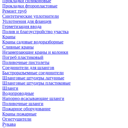
Прокладки силиконовые
Прокладки фторопластовые
Ремонт труб
Синтетические уплотнители
Уплотнения для фланцев
Герметизация ввода
Полив и благоустройство участка
Краны
Краны садовые водоразборные
Сливные краны
Незамерзающие краны и колонки
Погреб пластиковый
Поливочные пистолеты
Соединители для шлангов
Быстроразъемные соединители
Шланговые штуцеры латунные
Шланговые штуцеры пластиковые
Шланги
Водопроводные
Напорно-всасывающие шланги
Поливочные шланги
Пожарное оборудование
Краны пожарные
Огнетушители
Рукава