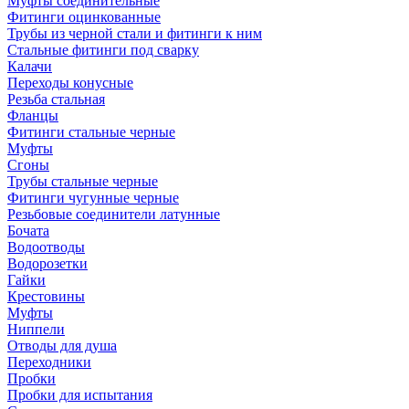
Муфты соединительные
Фитинги оцинкованные
Трубы из черной стали и фитинги к ним
Стальные фитинги под сварку
Калачи
Переходы конусные
Резьба стальная
Фланцы
Фитинги стальные черные
Муфты
Сгоны
Трубы стальные черные
Фитинги чугунные черные
Резьбовые соединители латунные
Бочата
Водоотводы
Водорозетки
Гайки
Крестовины
Муфты
Ниппели
Отводы для душа
Переходники
Пробки
Пробки для испытания