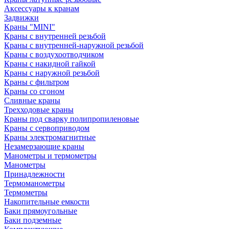
Аксессуары к кранам
Задвижки
Краны "MINI"
Краны с внутренней резьбой
Краны с внутренней-наружной резьбой
Краны с воздухоотводчиком
Краны с накидной гайкой
Краны с наружной резьбой
Краны с фильтром
Краны со сгоном
Сливные краны
Трехходовые краны
Краны под сварку полипропиленовые
Краны с сервоприводом
Краны электромагнитные
Незамерзающие краны
Манометры и термометры
Манометры
Принадлежности
Термоманометры
Термометры
Накопительные емкости
Баки прямоугольные
Баки подземные