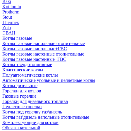
Baxi
Kotitonttu
Protherm
Stout
Thermex
Zota
ЭВАН
Котлы газовые
Котлы газовые напольные отопительные
Котлы газовые напольные+ГВС
Котлы газовые настенные отопительные
Котлы газовые настенные+ГВС
Котлы твердотопливные
Классические котлы
Полуавтоматические котлы
Автоматические угольные и пеллетные котлы
Котлы дизельные
Горелки для котлов
Газовые горелки
Горелки для дизельного топлива
Пеллетные горелки
Котлы под горелку газ/дизель
Котлы газ\дизель напольные отопительные
Комплектующие для котлов
Обвязка котельной