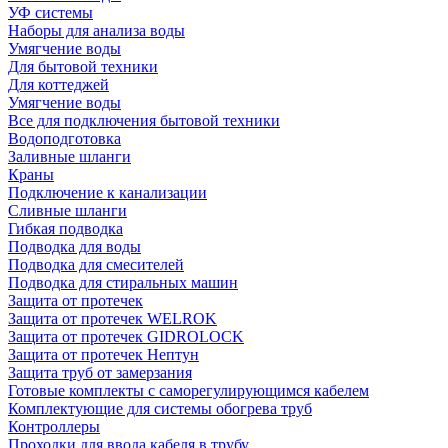
УФ системы
Наборы для анализа воды
Умягчение воды
Для бытовой техники
Для коттеджей
Умягчение воды
Все для подключения бытовой техники
Водоподготовка
Заливные шланги
Краны
Подключение к канализации
Сливные шланги
Гибкая подводка
Подводка для воды
Подводка для смесителей
Подводка для стиральных машин
Защита от протечек
Защита от протечек WELROK
Защита от протечек GIDROLOCK
Защита от протечек Нептун
Защита труб от замерзания
Готовые комплекты с саморегулирующимся кабелем
Комплектующие для системы обогрева труб
Контроллеры
Проходки для ввода кабеля в трубу