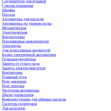
Соединители для рукавов
Стволы пожарные
Шкафы
Насосы
Автоматика для насосов
Автоматика по уровню воды
Механическая
Электрическая
Контроллеры
Поплавковые выключатели
Электроды
Для агрессивных жидкостей
Блоки электронной автоматики
Гидроаккумуляторы
Защита от сухого хода
Защита электродвигателя
Контакторы
Плавный пуск
Реле давления
Реле протока
Частотная автоматика
Щиты управления
Комплектующие для обвязки насосов
Гаситель гидроудара
Для колодцев