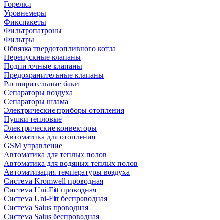
Горелки
Уровнемеры
Фикспакеты
Фильтропатроны
Фильтры
Обвязка твердотопливного котла
Перепускные клапаны
Подпиточные клапаны
Предохранительные клапаны
Расширительные баки
Сепараторы воздуха
Сепараторы шлама
Электрические приборы отопления
Пушки тепловые
Электрические конвекторы
Автоматика для отопления
GSM управление
Автоматика для теплых полов
Автоматика для водяных теплых полов
Автоматизация температуры воздуха
Система Kromwell проводная
Система Uni-Fitt проводная
Система Uni-Fitt беспроводная
Система Salus проводная
Система Salus беспроводная