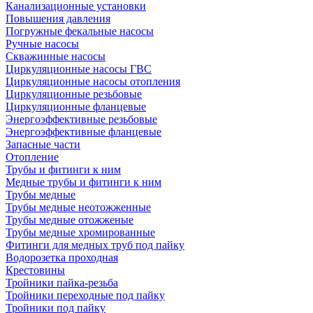
Канализационные установки
Повышения давления
Погружные фекальные насосы
Ручные насосы
Скважинные насосы
Циркуляционные насосы ГВС
Циркуляционные насосы отопления
Циркуляционные резьбовые
Циркуляционные фланцевые
Энергоэффективные резьбовые
Энергоэффективные фланцевые
Запасные части
Отопление
Трубы и фитинги к ним
Медные трубы и фитинги к ним
Трубы медные
Трубы медные неотожженные
Трубы медные отожженые
Трубы медные хромированные
Фитинги для медных труб под пайку
Водорозетка проходная
Крестовины
Тройники пайка-резьба
Тройники переходные под пайку
Тройники под пайку