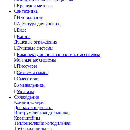

Крепеж и метизы
Сантехника

Инсталляции

Арматура для унитаза

Биде

Ванны
Душевые ограждения

Душевые системы

Комплектующие и запчасти к смесителям
Монтажные системы

Писсуары

Системы смыва

Смесители

Умывальники

Унитазы
Охлаждение
Кондиционеры
Дренаж конденсата
Инструмент холодильщика
Кронштейны
Теплоизоляция холодильная
Труба холодильная