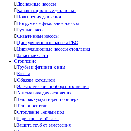

Дренажные насосы

Канализационные установки

Повышения давления

Погружные фекальные насосы

Ручные насосы

Скважинные насосы

Циркуляционные насосы ГВС

Циркуляционные насосы отопления

Запасные части
Отопление

Трубы и фитинги к ним

Котлы

Обвязка котельной

Электрические приборы отопления

Автоматика для отопления

Теплоаккумуляторы и бойлеры

Теплоносители

Отопление Теплый пол

Радиаторы и обвязка

Защита труб от замерзания