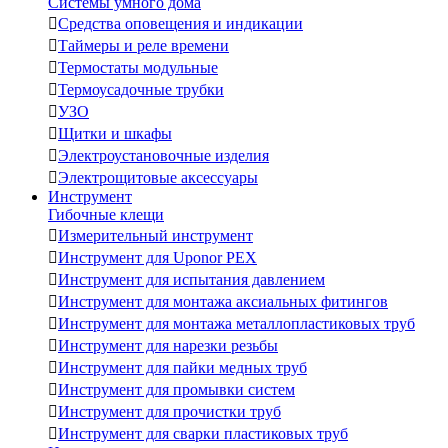
Системы умного дома

Средства оповещения и индикации

Таймеры и реле времени

Термостаты модульные

Термоусадочные трубки

УЗО

Щитки и шкафы

Электроустановочные изделия

Электрощитовые аксессуары
Инструмент
Гибочные клещи

Измерительный инструмент

Инструмент для Uponor PEX

Инструмент для испытания давлением

Инструмент для монтажа аксиальных фитингов

Инструмент для монтажа металлопластиковых труб

Инструмент для нарезки резьбы

Инструмент для пайки медных труб

Инструмент для промывки систем

Инструмент для прочистки труб

Инструмент для сварки пластиковых труб