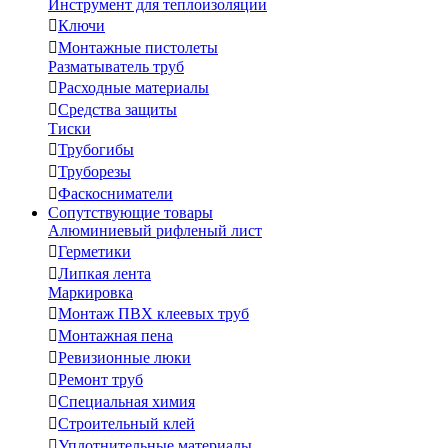
Инструмент для теплоизоляции

Ключи

Монтажные пистолеты
Разматыватель труб

Расходные материалы

Средства защиты
Тиски

Трубогибы

Труборезы

Фаскосниматели
Сопутствующие товары
Алюминиевый рифленый лист

Герметики

Липкая лента
Маркировка

Монтаж ПВХ клеевых труб

Монтажная пена

Ревизионные люки

Ремонт труб

Специальная химия

Строительный клей

Уплотнительные материалы