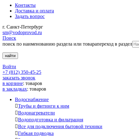
Контакты
Доставка и оплата
Задать вопрос
г. Санкт-Петербург
sm@vodoprovod.ru
Поиск
поиск по наименованию раздела или товара
переход в раздел
Войти
+7 (812) 350-45-25
заказать звонок
в корзине
:
товаров
в закладках
:
товаров
Водоснабжение

Трубы и фитинги к ним

Водонагреватели

Водоподготовка и фильтрация

Все для подключения бытовой техники

Гибкая подводка