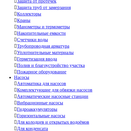

Защита от протечек

Защита труб от замерзания

Коллекторы

Краны

Манометры и термометры

Накопительные емкости

Счетчики воды

Трубопроводная арматура

Уплотнительные материалы

Герметизация ввода

Полив и благоустройство участка

Пожарное оборудование
Насосы

Автоматика для насосов

Комплектующие для обвязки насосов

Автоматические насосные станции

Вибрационные насосы

Гидроаккумуляторы

Горизонтальные насосы

Для колодцев и открытых водоёмов

Для конденсата