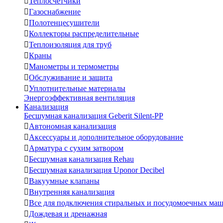

Теплосчетчики

Газоснабжение

Полотенцесушители

Коллекторы распределительные

Теплоизоляция для труб

Краны

Манометры и термометры

Обслуживание и защита

Уплотнительные материалы
Энергоэффективная вентиляция
Канализация
Бесшумная канализация Geberit Silent-PP

Автономная канализация

Аксессуары и дополнительное оборудование

Арматура с сухим затвором

Бесшумная канализация Rehau

Бесшумная канализация Uponor Decibel

Вакуумные клапаны

Внутренняя канализация

Все для подключения стиральных и посудомоечных ма

Дождевая и дренажная