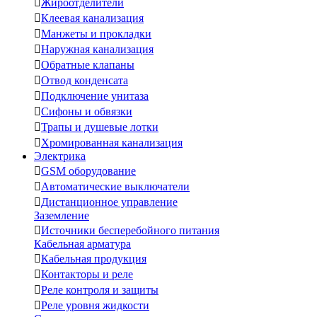

Жироотделители

Клеевая канализация

Манжеты и прокладки

Наружная канализация

Обратные клапаны

Отвод конденсата

Подключение унитаза

Сифоны и обвязки

Трапы и душевые лотки

Хромированная канализация
Электрика

GSM оборудование

Автоматические выключатели

Дистанционное управление
Заземление

Источники бесперебойного питания
Кабельная арматура

Кабельная продукция

Контакторы и реле

Реле контроля и защиты

Реле уровня жидкости