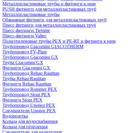
Металлопластиковые трубы и фитинги к ним
PUSH фитинги для металлопластиковых труб
Металлопластиковые трубы
Обжимные фитинги для металлопластиковых труб
Пресс фитинги для металлопластиковых труб
Пресс-фитинги Tiemme
Пресс-фитинги Valtec
Полиэтиленовые трубы PEX и PE-RT и фитинги к ним
Трубопровод Giacomini GIACOTHERM
Трубопровод FV-Plast
Трубопровод Giacomini GX
Труба Giacomini GX
Фитинги Giacomini GX
Трубопровод Rehau Rautitan
Трубы Rehau Rautitan
Фитинги Rehau Rautitan
Трубопровод Rommer PEX
Трубопровод Stout PEX
Фитинги Stout PEX
Трубопровод Uponor PEX
Соединители Uponor PEX
Водорозетка
Кольца для водоснабжения
Кольца для отопления
Соединители для радиаторов