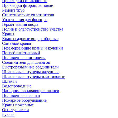
Прокладки силиконовые
Прокладки фторопластовые
Ремонт труб
Синтетические уплотнители
Уплотнения для фланцев
Герметизация ввода
Полив и благоустройство участка
Краны
Краны садовые водоразборные
Сливные краны
Незамерзающие краны и колонки
Погреб пластиковый
Поливочные пистолеты
Соединители для шлангов
Быстроразъемные соединители
Шланговые штуцеры латунные
Шланговые штуцеры пластиковые
Шланги
Водопроводные
Напорно-всасывающие шланги
Поливочные шланги
Пожарное оборудование
Краны пожарные
Огнетушители
Рукава