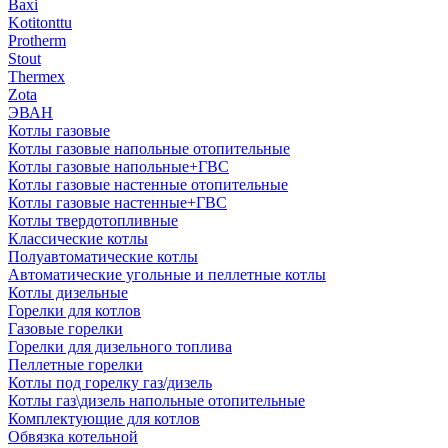
Baxi
Kotitonttu
Protherm
Stout
Thermex
Zota
ЭВАН
Котлы газовые
Котлы газовые напольные отопительные
Котлы газовые напольные+ГВС
Котлы газовые настенные отопительные
Котлы газовые настенные+ГВС
Котлы твердотопливные
Классические котлы
Полуавтоматические котлы
Автоматические угольные и пеллетные котлы
Котлы дизельные
Горелки для котлов
Газовые горелки
Горелки для дизельного топлива
Пеллетные горелки
Котлы под горелку газ/дизель
Котлы газ\дизель напольные отопительные
Комплектующие для котлов
Обвязка котельной