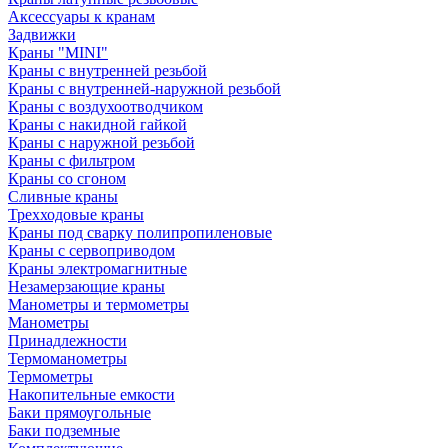
Аксессуары к кранам
Задвижки
Краны "MINI"
Краны с внутренней резьбой
Краны с внутренней-наружной резьбой
Краны с воздухоотводчиком
Краны с накидной гайкой
Краны с наружной резьбой
Краны с фильтром
Краны со сгоном
Сливные краны
Трехходовые краны
Краны под сварку полипропиленовые
Краны с сервоприводом
Краны электромагнитные
Незамерзающие краны
Манометры и термометры
Манометры
Принадлежности
Термоманометры
Термометры
Накопительные емкости
Баки прямоугольные
Баки подземные