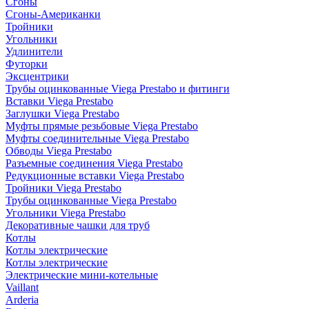
Сгоны
Сгоны-Американки
Тройники
Угольники
Удлинители
Футорки
Эксцентрики
Трубы оцинкованные Viega Prestabo и фитинги
Вставки Viega Prestabo
Заглушки Viega Prestabo
Муфты прямые резьбовые Viega Prestabo
Муфты соединительные Viega Prestabo
Обводы Viega Prestabo
Разъемные соединения Viega Prestabo
Редукционные вставки Viega Prestabo
Тройники Viega Prestabo
Трубы оцинкованные Viega Prestabo
Угольники Viega Prestabo
Декоративные чашки для труб
Котлы
Котлы электрические
Котлы электрические
Электрические мини-котельные
Vaillant
Arderia