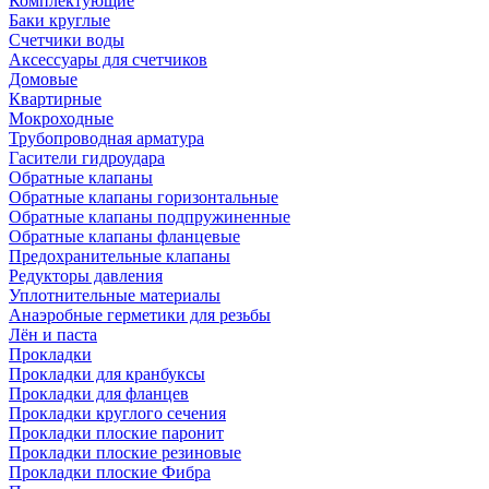
Комплектующие
Баки круглые
Счетчики воды
Аксессуары для счетчиков
Домовые
Квартирные
Мокроходные
Трубопроводная арматура
Гасители гидроудара
Обратные клапаны
Обратные клапаны горизонтальные
Обратные клапаны подпружиненные
Обратные клапаны фланцевые
Предохранительные клапаны
Редукторы давления
Уплотнительные материалы
Анаэробные герметики для резьбы
Лён и паста
Прокладки
Прокладки для кранбуксы
Прокладки для фланцев
Прокладки круглого сечения
Прокладки плоские паронит
Прокладки плоские резиновые
Прокладки плоские Фибра