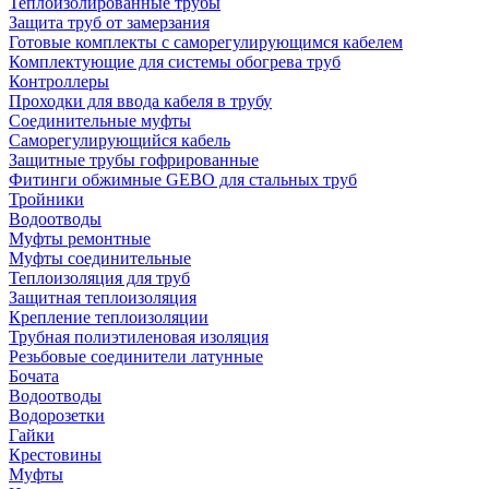
Теплоизолированные трубы
Защита труб от замерзания
Готовые комплекты с саморегулирующимся кабелем
Комплектующие для системы обогрева труб
Контроллеры
Проходки для ввода кабеля в трубу
Соединительные муфты
Саморегулирующийся кабель
Защитные трубы гофрированные
Фитинги обжимные GEBO для стальных труб
Тройники
Водоотводы
Муфты ремонтные
Муфты соединительные
Теплоизоляция для труб
Защитная теплоизоляция
Крепление теплоизоляции
Трубная полиэтиленовая изоляция
Резьбовые соединители латунные
Бочата
Водоотводы
Водорозетки
Гайки
Крестовины
Муфты