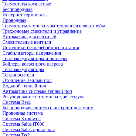
Термостаты комнатные
Беспроводные
Интернет термостаты
Проводные
Термостаты температуры теплоносителя и трубы
Трехходовые смесители и управление
Автоматика для вентилей
Смесительные вентили
Источники бесперебойного питания
Стабилизаторы напряжения
Теплоаккумуляторы и бойлеры
Бойлеры косвенного нагрева
Теплоаккумуляторы
Теплоносители
Отопление Теплый пол
Водяной теплый пол
Автоматика системы теплый пол
Регулирование по температуре воздуха
Система Berg
Беспроводная система с интернет доступом
Проводная система
Система Kromwell
Система Salus iT600
Система Salus проводная
Система Tech