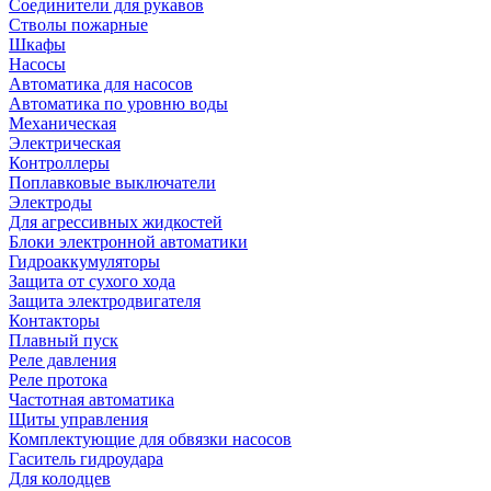
Соединители для рукавов
Стволы пожарные
Шкафы
Насосы
Автоматика для насосов
Автоматика по уровню воды
Механическая
Электрическая
Контроллеры
Поплавковые выключатели
Электроды
Для агрессивных жидкостей
Блоки электронной автоматики
Гидроаккумуляторы
Защита от сухого хода
Защита электродвигателя
Контакторы
Плавный пуск
Реле давления
Реле протока
Частотная автоматика
Щиты управления
Комплектующие для обвязки насосов
Гаситель гидроудара
Для колодцев