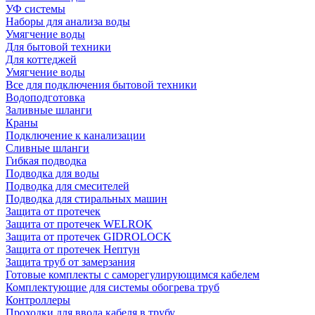
УФ системы
Наборы для анализа воды
Умягчение воды
Для бытовой техники
Для коттеджей
Умягчение воды
Все для подключения бытовой техники
Водоподготовка
Заливные шланги
Краны
Подключение к канализации
Сливные шланги
Гибкая подводка
Подводка для воды
Подводка для смесителей
Подводка для стиральных машин
Защита от протечек
Защита от протечек WELROK
Защита от протечек GIDROLOCK
Защита от протечек Нептун
Защита труб от замерзания
Готовые комплекты с саморегулирующимся кабелем
Комплектующие для системы обогрева труб
Контроллеры
Проходки для ввода кабеля в трубу