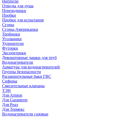
Ниппели
Отводы для душа
Переходники
Пробки
Пробки для испытания
Сгоны
Сгоны-Американки
Тройники
Угольники
Удлинители
Футорки
Эксцентрики
Декоративные чашки для труб
Водонагреватели
Арматура для водонагревателей
Группы безопасности
Расширительные баки ГВС
Сифоны
Смесительные клапаны
ТЭН
Для Ariston
Для Garanterm
Для Реал
Для Термекс
Водонагреватели газовые