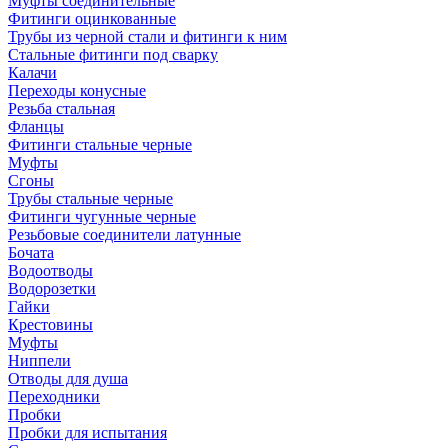
Муфты соединительные
Фитинги оцинкованные
Трубы из черной стали и фитинги к ним
Стальные фитинги под сварку
Калачи
Переходы конусные
Резьба стальная
Фланцы
Фитинги стальные черные
Муфты
Сгоны
Трубы стальные черные
Фитинги чугунные черные
Резьбовые соединители латунные
Бочата
Водоотводы
Водорозетки
Гайки
Крестовины
Муфты
Ниппели
Отводы для душа
Переходники
Пробки
Пробки для испытания