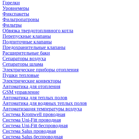
Горелки
Уровнемеры
Фикспакеты
Фильтропатроны
Фильтры
Обвязка твердотопливного котла
Перепускные клапаны
Подпиточные клапаны
Предохранительные клапаны
Расширительные баки
Сепараторы воздуха
Сепараторы шлама
Электрические приборы отопления
Пушки тепловые
Электрические конвекторы
Автоматика для отопления
GSM управление
Автоматика для теплых полов
Автоматика для водяных теплых полов
Автоматизация температуры воздуха
Система Kromwell проводная
Система Uni-Fitt проводная
Система Uni-Fitt беспроводная
Система Salus проводная
Система Salus беспроводная