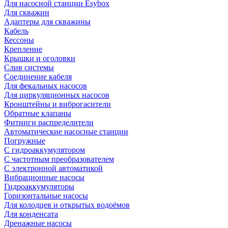
Для насосной станции Esybox
Для скважин
Адаптеры для скважины
Кабель
Кессоны
Крепление
Крышки и оголовки
Слив системы
Соединение кабеля
Для фекальных насосов
Для циркуляционных насосов
Кронштейны и виброгасители
Обратные клапаны
Фитинги распределители
Автоматические насосные станции
Погружные
С гидроаккумулятором
С частотным преобразователем
С электронной автоматикой
Вибрационные насосы
Гидроаккумуляторы
Горизонтальные насосы
Для колодцев и открытых водоёмов
Для конденсата
Дренажные насосы