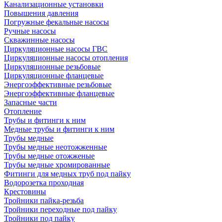
Канализационные установки
Повышения давления
Погружные фекальные насосы
Ручные насосы
Скважинные насосы
Циркуляционные насосы ГВС
Циркуляционные насосы отопления
Циркуляционные резьбовые
Циркуляционные фланцевые
Энергоэффективные резьбовые
Энергоэффективные фланцевые
Запасные части
Отопление
Трубы и фитинги к ним
Медные трубы и фитинги к ним
Трубы медные
Трубы медные неотожженные
Трубы медные отожженые
Трубы медные хромированные
Фитинги для медных труб под пайку
Водорозетка проходная
Крестовины
Тройники пайка-резьба
Тройники переходные под пайку
Тройники под пайку