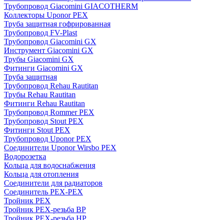
Трубопровод Giacomini GIACOTHERM
Коллекторы Uponor PEX
Труба защитная гофрированная
Трубопровод FV-Plast
Трубопровод Giacomini GX
Инструмент Giacomini GX
Трубы Giacomini GX
Фитинги Giacomini GX
Труба защитная
Трубопровод Rehau Rautitan
Трубы Rehau Rautitan
Фитинги Rehau Rautitan
Трубопровод Rommer PEX
Трубопровод Stout PEX
Фитинги Stout PEX
Трубопровод Uponor PEX
Соединители Uponor Wirsbo PEX
Водорозетка
Кольца для водоснабжения
Кольца для отопления
Соединители для радиаторов
Соединитель PEX-PEX
Тройник PEX
Тройник PEX-резьба ВР
Тройник PEX-резьба НР