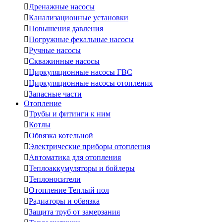

Дренажные насосы

Канализационные установки

Повышения давления

Погружные фекальные насосы

Ручные насосы

Скважинные насосы

Циркуляционные насосы ГВС

Циркуляционные насосы отопления

Запасные части
Отопление

Трубы и фитинги к ним

Котлы

Обвязка котельной

Электрические приборы отопления

Автоматика для отопления

Теплоаккумуляторы и бойлеры

Теплоносители

Отопление Теплый пол

Радиаторы и обвязка

Защита труб от замерзания