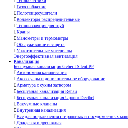

Теплосчетчики

Газоснабжение

Полотенцесушители

Коллекторы распределительные

Теплоизоляция для труб

Краны

Манометры и термометры

Обслуживание и защита

Уплотнительные материалы
Энергоэффективная вентиляция
Канализация
Бесшумная канализация Geberit Silent-PP

Автономная канализация

Аксессуары и дополнительное оборудование

Арматура с сухим затвором

Бесшумная канализация Rehau

Бесшумная канализация Uponor Decibel

Вакуумные клапаны

Внутренняя канализация

Все для подключения стиральных и посудомоечных ма

Дождевая и дренажная