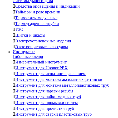
Системы умного дома

Средства оповещения и индикации

Таймеры и реле времени

Термостаты модульные

Термоусадочные трубки

УЗО

Щитки и шкафы

Электроустановочные изделия

Электрощитовые аксессуары
Инструмент
Гибочные клещи

Измерительный инструмент

Инструмент для Uponor PEX

Инструмент для испытания давлением

Инструмент для монтажа аксиальных фитингов

Инструмент для монтажа металлопластиковых труб

Инструмент для нарезки резьбы

Инструмент для пайки медных труб

Инструмент для промывки систем

Инструмент для прочистки труб

Инструмент для сварки пластиковых труб