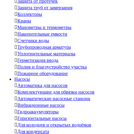

Защита от протечек

Защита труб от замерзания

Коллекторы

Краны

Манометры и термометры

Накопительные емкости

Счетчики воды

Трубопроводная арматура

Уплотнительные материалы

Герметизация ввода

Полив и благоустройство участка

Пожарное оборудование
Насосы

Автоматика для насосов

Комплектующие для обвязки насосов

Автоматические насосные станции

Вибрационные насосы

Гидроаккумуляторы

Горизонтальные насосы

Для колодцев и открытых водоёмов

Для конденсата