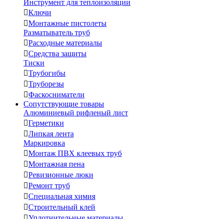
Инструмент для теплоизоляции

Ключи

Монтажные пистолеты
Разматыватель труб

Расходные материалы

Средства защиты
Тиски

Трубогибы

Труборезы

Фаскосниматели
Сопутствующие товары
Алюминиевый рифленый лист

Герметики

Липкая лента
Маркировка

Монтаж ПВХ клеевых труб

Монтажная пена

Ревизионные люки

Ремонт труб

Специальная химия

Строительный клей

Уплотнительные материалы