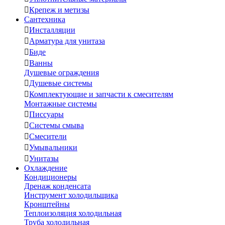

Крепеж и метизы
Сантехника

Инсталляции

Арматура для унитаза

Биде

Ванны
Душевые ограждения

Душевые системы

Комплектующие и запчасти к смесителям
Монтажные системы

Писсуары

Системы смыва

Смесители

Умывальники

Унитазы
Охлаждение
Кондиционеры
Дренаж конденсата
Инструмент холодильщика
Кронштейны
Теплоизоляция холодильная
Труба холодильная