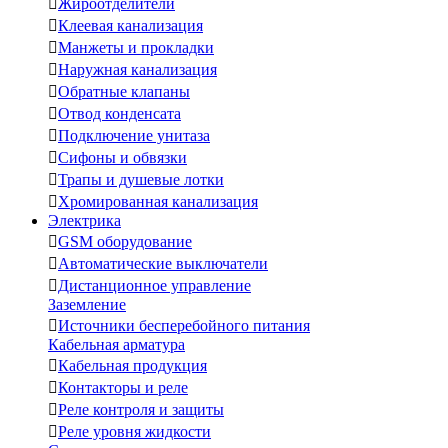

Жироотделители

Клеевая канализация

Манжеты и прокладки

Наружная канализация

Обратные клапаны

Отвод конденсата

Подключение унитаза

Сифоны и обвязки

Трапы и душевые лотки

Хромированная канализация
Электрика

GSM оборудование

Автоматические выключатели

Дистанционное управление
Заземление

Источники бесперебойного питания
Кабельная арматура

Кабельная продукция

Контакторы и реле

Реле контроля и защиты

Реле уровня жидкости