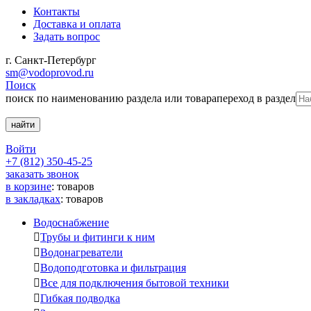
Контакты
Доставка и оплата
Задать вопрос
г. Санкт-Петербург
sm@vodoprovod.ru
Поиск
поиск по наименованию раздела или товара
переход в раздел
Войти
+7 (812) 350-45-25
заказать звонок
в корзине
:
товаров
в закладках
:
товаров
Водоснабжение

Трубы и фитинги к ним

Водонагреватели

Водоподготовка и фильтрация

Все для подключения бытовой техники

Гибкая подводка