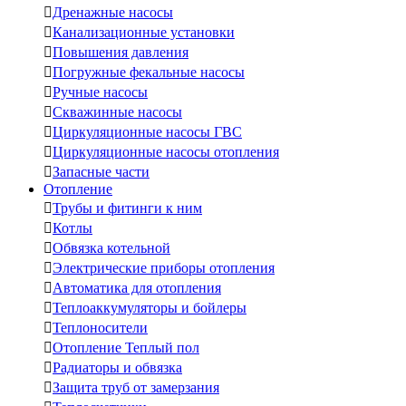

Дренажные насосы

Канализационные установки

Повышения давления

Погружные фекальные насосы

Ручные насосы

Скважинные насосы

Циркуляционные насосы ГВС

Циркуляционные насосы отопления

Запасные части
Отопление

Трубы и фитинги к ним

Котлы

Обвязка котельной

Электрические приборы отопления

Автоматика для отопления

Теплоаккумуляторы и бойлеры

Теплоносители

Отопление Теплый пол

Радиаторы и обвязка

Защита труб от замерзания