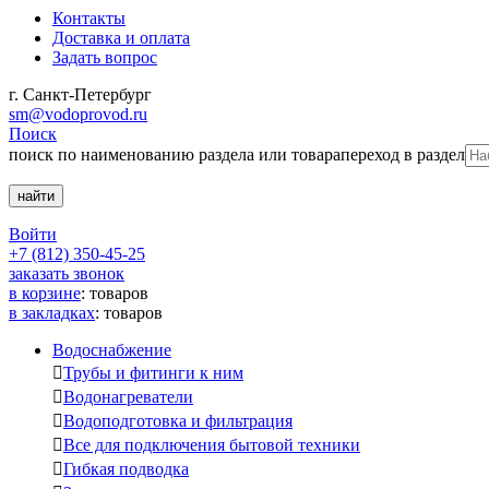
Контакты
Доставка и оплата
Задать вопрос
г. Санкт-Петербург
sm@vodoprovod.ru
Поиск
поиск по наименованию раздела или товара
переход в раздел
Войти
+7 (812) 350-45-25
заказать звонок
в корзине
:
товаров
в закладках
:
товаров
Водоснабжение

Трубы и фитинги к ним

Водонагреватели

Водоподготовка и фильтрация

Все для подключения бытовой техники

Гибкая подводка