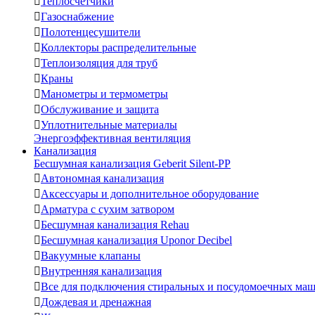

Теплосчетчики

Газоснабжение

Полотенцесушители

Коллекторы распределительные

Теплоизоляция для труб

Краны

Манометры и термометры

Обслуживание и защита

Уплотнительные материалы
Энергоэффективная вентиляция
Канализация
Бесшумная канализация Geberit Silent-PP

Автономная канализация

Аксессуары и дополнительное оборудование

Арматура с сухим затвором

Бесшумная канализация Rehau

Бесшумная канализация Uponor Decibel

Вакуумные клапаны

Внутренняя канализация

Все для подключения стиральных и посудомоечных ма

Дождевая и дренажная