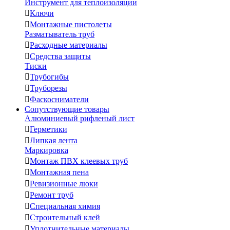
Инструмент для теплоизоляции

Ключи

Монтажные пистолеты
Разматыватель труб

Расходные материалы

Средства защиты
Тиски

Трубогибы

Труборезы

Фаскосниматели
Сопутствующие товары
Алюминиевый рифленый лист

Герметики

Липкая лента
Маркировка

Монтаж ПВХ клеевых труб

Монтажная пена

Ревизионные люки

Ремонт труб

Специальная химия

Строительный клей

Уплотнительные материалы