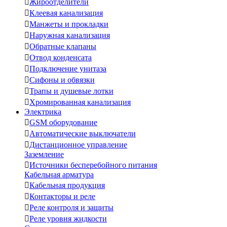

Жироотделители

Клеевая канализация

Манжеты и прокладки

Наружная канализация

Обратные клапаны

Отвод конденсата

Подключение унитаза

Сифоны и обвязки

Трапы и душевые лотки

Хромированная канализация
Электрика

GSM оборудование

Автоматические выключатели

Дистанционное управление
Заземление

Источники бесперебойного питания
Кабельная арматура

Кабельная продукция

Контакторы и реле

Реле контроля и защиты

Реле уровня жидкости