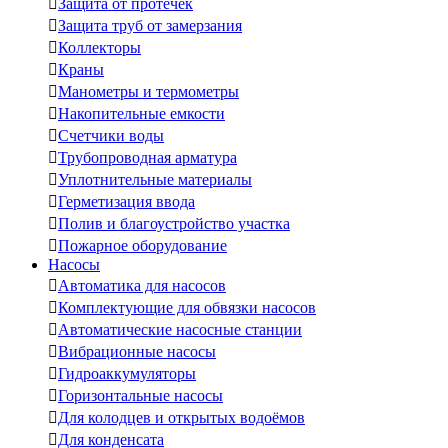

Защита от протечек

Защита труб от замерзания

Коллекторы

Краны

Манометры и термометры

Накопительные емкости

Счетчики воды

Трубопроводная арматура

Уплотнительные материалы

Герметизация ввода

Полив и благоустройство участка

Пожарное оборудование
Насосы

Автоматика для насосов

Комплектующие для обвязки насосов

Автоматические насосные станции

Вибрационные насосы

Гидроаккумуляторы

Горизонтальные насосы

Для колодцев и открытых водоёмов

Для конденсата