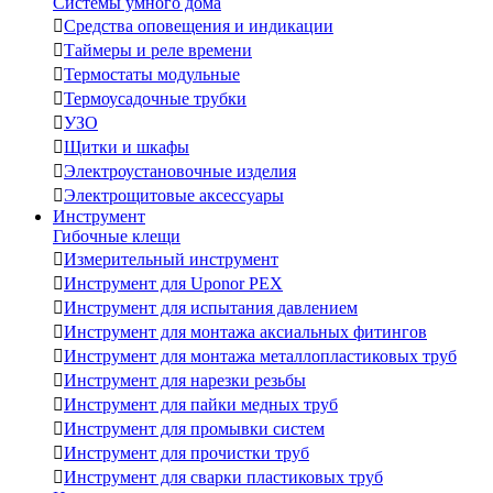
Системы умного дома

Средства оповещения и индикации

Таймеры и реле времени

Термостаты модульные

Термоусадочные трубки

УЗО

Щитки и шкафы

Электроустановочные изделия

Электрощитовые аксессуары
Инструмент
Гибочные клещи

Измерительный инструмент

Инструмент для Uponor PEX

Инструмент для испытания давлением

Инструмент для монтажа аксиальных фитингов

Инструмент для монтажа металлопластиковых труб

Инструмент для нарезки резьбы

Инструмент для пайки медных труб

Инструмент для промывки систем

Инструмент для прочистки труб

Инструмент для сварки пластиковых труб