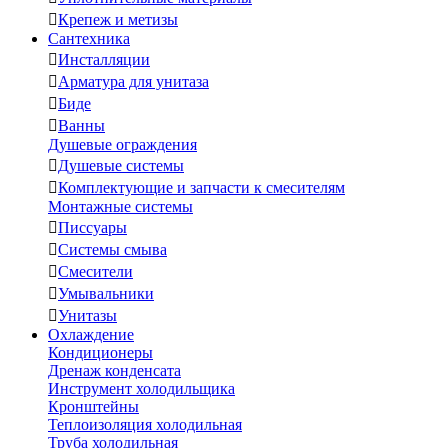

Крепеж и метизы
Сантехника

Инсталляции

Арматура для унитаза

Биде

Ванны
Душевые ограждения

Душевые системы

Комплектующие и запчасти к смесителям
Монтажные системы

Писсуары

Системы смыва

Смесители

Умывальники

Унитазы
Охлаждение
Кондиционеры
Дренаж конденсата
Инструмент холодильщика
Кронштейны
Теплоизоляция холодильная
Труба холодильная