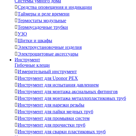
Системы умного дома

Средства оповещения и индикации

Таймеры и реле времени

Термостаты модульные

Термоусадочные трубки

УЗО

Щитки и шкафы

Электроустановочные изделия

Электрощитовые аксессуары
Инструмент
Гибочные клещи

Измерительный инструмент

Инструмент для Uponor PEX

Инструмент для испытания давлением

Инструмент для монтажа аксиальных фитингов

Инструмент для монтажа металлопластиковых труб

Инструмент для нарезки резьбы

Инструмент для пайки медных труб

Инструмент для промывки систем

Инструмент для прочистки труб

Инструмент для сварки пластиковых труб