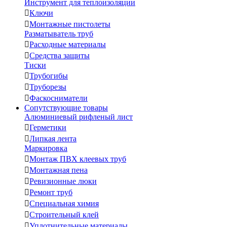
Инструмент для теплоизоляции

Ключи

Монтажные пистолеты
Разматыватель труб

Расходные материалы

Средства защиты
Тиски

Трубогибы

Труборезы

Фаскосниматели
Сопутствующие товары
Алюминиевый рифленый лист

Герметики

Липкая лента
Маркировка

Монтаж ПВХ клеевых труб

Монтажная пена

Ревизионные люки

Ремонт труб

Специальная химия

Строительный клей

Уплотнительные материалы