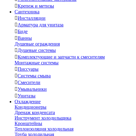

Крепеж и метизы
Сантехника

Инсталляции

Арматура для унитаза

Биде

Ванны
Душевые ограждения

Душевые системы

Комплектующие и запчасти к смесителям
Монтажные системы

Писсуары

Системы смыва

Смесители

Умывальники

Унитазы
Охлаждение
Кондиционеры
Дренаж конденсата
Инструмент холодильщика
Кронштейны
Теплоизоляция холодильная
Труба холодильная