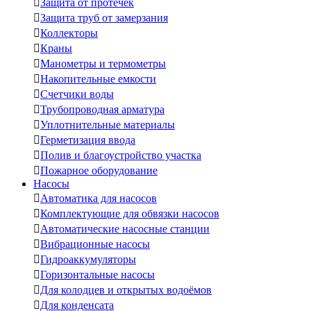

Защита от протечек

Защита труб от замерзания

Коллекторы

Краны

Манометры и термометры

Накопительные емкости

Счетчики воды

Трубопроводная арматура

Уплотнительные материалы

Герметизация ввода

Полив и благоустройство участка

Пожарное оборудование
Насосы

Автоматика для насосов

Комплектующие для обвязки насосов

Автоматические насосные станции

Вибрационные насосы

Гидроаккумуляторы

Горизонтальные насосы

Для колодцев и открытых водоёмов

Для конденсата