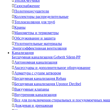

Теплосчетчики

Газоснабжение

Полотенцесушители

Коллекторы распределительные

Теплоизоляция для труб

Краны

Манометры и термометры

Обслуживание и защита

Уплотнительные материалы
Энергоэффективная вентиляция
Канализация
Бесшумная канализация Geberit Silent-PP

Автономная канализация

Аксессуары и дополнительное оборудование

Арматура с сухим затвором

Бесшумная канализация Rehau

Бесшумная канализация Uponor Decibel

Вакуумные клапаны

Внутренняя канализация

Все для подключения стиральных и посудомоечных ма

Дождевая и дренажная