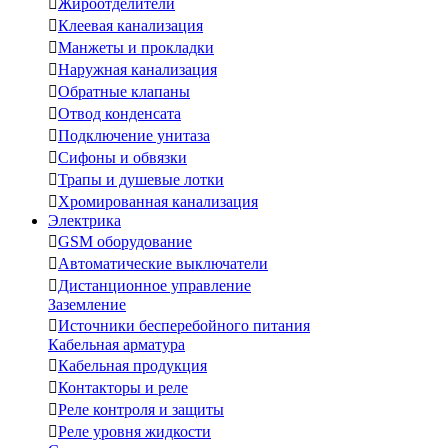

Жироотделители

Клеевая канализация

Манжеты и прокладки

Наружная канализация

Обратные клапаны

Отвод конденсата

Подключение унитаза

Сифоны и обвязки

Трапы и душевые лотки

Хромированная канализация
Электрика

GSM оборудование

Автоматические выключатели

Дистанционное управление
Заземление

Источники бесперебойного питания
Кабельная арматура

Кабельная продукция

Контакторы и реле

Реле контроля и защиты

Реле уровня жидкости