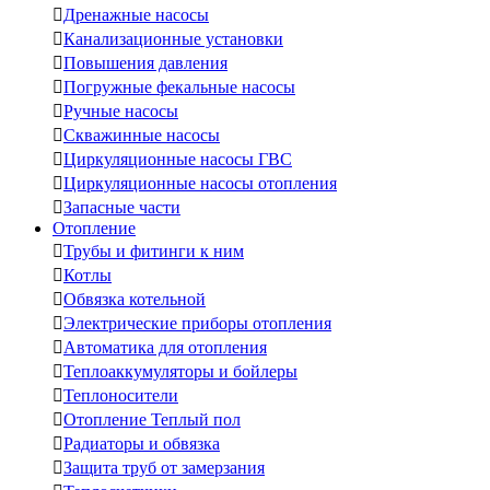

Дренажные насосы

Канализационные установки

Повышения давления

Погружные фекальные насосы

Ручные насосы

Скважинные насосы

Циркуляционные насосы ГВС

Циркуляционные насосы отопления

Запасные части
Отопление

Трубы и фитинги к ним

Котлы

Обвязка котельной

Электрические приборы отопления

Автоматика для отопления

Теплоаккумуляторы и бойлеры

Теплоносители

Отопление Теплый пол

Радиаторы и обвязка

Защита труб от замерзания