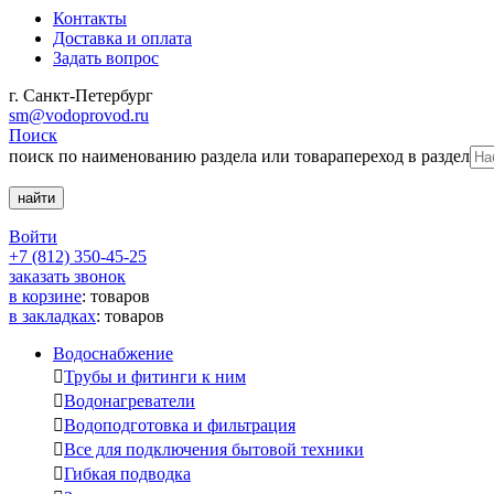
Контакты
Доставка и оплата
Задать вопрос
г. Санкт-Петербург
sm@vodoprovod.ru
Поиск
поиск по наименованию раздела или товара
переход в раздел
Войти
+7 (812) 350-45-25
заказать звонок
в корзине
:
товаров
в закладках
:
товаров
Водоснабжение

Трубы и фитинги к ним

Водонагреватели

Водоподготовка и фильтрация

Все для подключения бытовой техники

Гибкая подводка