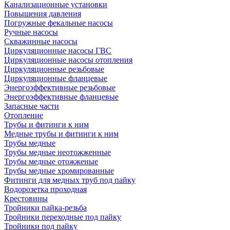
Канализационные установки
Повышения давления
Погружные фекальные насосы
Ручные насосы
Скважинные насосы
Циркуляционные насосы ГВС
Циркуляционные насосы отопления
Циркуляционные резьбовые
Циркуляционные фланцевые
Энергоэффективные резьбовые
Энергоэффективные фланцевые
Запасные части
Отопление
Трубы и фитинги к ним
Медные трубы и фитинги к ним
Трубы медные
Трубы медные неотожженные
Трубы медные отожженые
Трубы медные хромированные
Фитинги для медных труб под пайку
Водорозетка проходная
Крестовины
Тройники пайка-резьба
Тройники переходные под пайку
Тройники под пайку