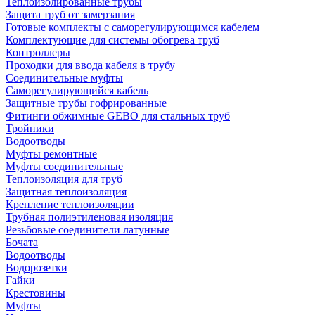
Теплоизолированные трубы
Защита труб от замерзания
Готовые комплекты с саморегулирующимся кабелем
Комплектующие для системы обогрева труб
Контроллеры
Проходки для ввода кабеля в трубу
Соединительные муфты
Саморегулирующийся кабель
Защитные трубы гофрированные
Фитинги обжимные GEBO для стальных труб
Тройники
Водоотводы
Муфты ремонтные
Муфты соединительные
Теплоизоляция для труб
Защитная теплоизоляция
Крепление теплоизоляции
Трубная полиэтиленовая изоляция
Резьбовые соединители латунные
Бочата
Водоотводы
Водорозетки
Гайки
Крестовины
Муфты