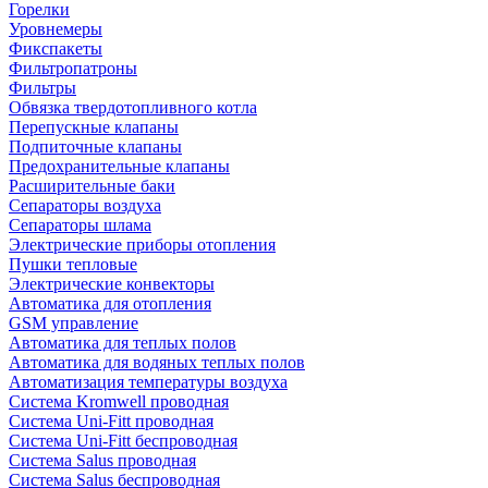
Горелки
Уровнемеры
Фикспакеты
Фильтропатроны
Фильтры
Обвязка твердотопливного котла
Перепускные клапаны
Подпиточные клапаны
Предохранительные клапаны
Расширительные баки
Сепараторы воздуха
Сепараторы шлама
Электрические приборы отопления
Пушки тепловые
Электрические конвекторы
Автоматика для отопления
GSM управление
Автоматика для теплых полов
Автоматика для водяных теплых полов
Автоматизация температуры воздуха
Система Kromwell проводная
Система Uni-Fitt проводная
Система Uni-Fitt беспроводная
Система Salus проводная
Система Salus беспроводная