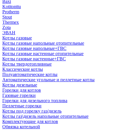
Baxi
Kotitonttu
Protherm
Stout
Thermex
Zota
ЭВАН
Котлы газовые
Котлы газовые напольные отопительные
Котлы газовые напольные+ГВС
Котлы газовые настенные отопительные
Котлы газовые настенные+ГВС
Котлы твердотопливные
Классические котлы
Полуавтоматические котлы
Автоматические угольные и пеллетные котлы
Котлы дизельные
Горелки для котлов
Газовые горелки
Горелки для дизельного топлива
Пеллетные горелки
Котлы под горелку газ/дизель
Котлы газ\дизель напольные отопительные
Комплектующие для котлов
Обвязка котельной