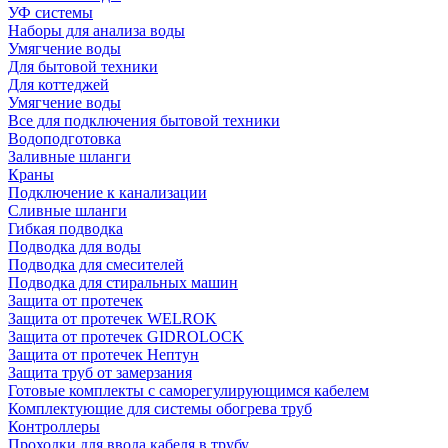
УФ системы
Наборы для анализа воды
Умягчение воды
Для бытовой техники
Для коттеджей
Умягчение воды
Все для подключения бытовой техники
Водоподготовка
Заливные шланги
Краны
Подключение к канализации
Сливные шланги
Гибкая подводка
Подводка для воды
Подводка для смесителей
Подводка для стиральных машин
Защита от протечек
Защита от протечек WELROK
Защита от протечек GIDROLOCK
Защита от протечек Нептун
Защита труб от замерзания
Готовые комплекты с саморегулирующимся кабелем
Комплектующие для системы обогрева труб
Контроллеры
Проходки для ввода кабеля в трубу