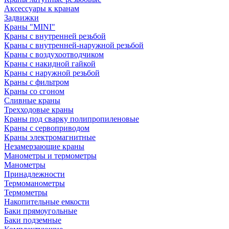
Аксессуары к кранам
Задвижки
Краны "MINI"
Краны с внутренней резьбой
Краны с внутренней-наружной резьбой
Краны с воздухоотводчиком
Краны с накидной гайкой
Краны с наружной резьбой
Краны с фильтром
Краны со сгоном
Сливные краны
Трехходовые краны
Краны под сварку полипропиленовые
Краны с сервоприводом
Краны электромагнитные
Незамерзающие краны
Манометры и термометры
Манометры
Принадлежности
Термоманометры
Термометры
Накопительные емкости
Баки прямоугольные
Баки подземные