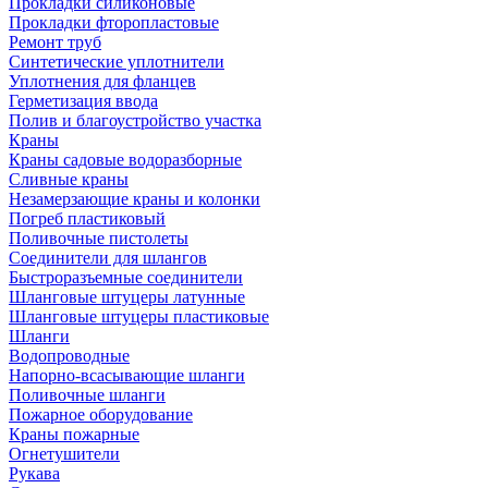
Прокладки силиконовые
Прокладки фторопластовые
Ремонт труб
Синтетические уплотнители
Уплотнения для фланцев
Герметизация ввода
Полив и благоустройство участка
Краны
Краны садовые водоразборные
Сливные краны
Незамерзающие краны и колонки
Погреб пластиковый
Поливочные пистолеты
Соединители для шлангов
Быстроразъемные соединители
Шланговые штуцеры латунные
Шланговые штуцеры пластиковые
Шланги
Водопроводные
Напорно-всасывающие шланги
Поливочные шланги
Пожарное оборудование
Краны пожарные
Огнетушители
Рукава