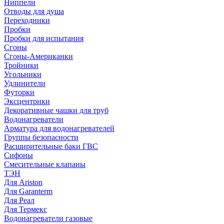
Ниппели
Отводы для душа
Переходники
Пробки
Пробки для испытания
Сгоны
Сгоны-Американки
Тройники
Угольники
Удлинители
Футорки
Эксцентрики
Декоративные чашки для труб
Водонагреватели
Арматура для водонагревателей
Группы безопасности
Расширительные баки ГВС
Сифоны
Смесительные клапаны
ТЭН
Для Ariston
Для Garanterm
Для Реал
Для Термекс
Водонагреватели газовые