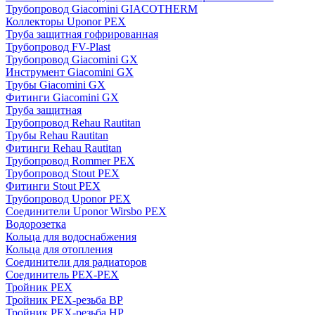
Трубопровод Giacomini GIACOTHERM
Коллекторы Uponor PEX
Труба защитная гофрированная
Трубопровод FV-Plast
Трубопровод Giacomini GX
Инструмент Giacomini GX
Трубы Giacomini GX
Фитинги Giacomini GX
Труба защитная
Трубопровод Rehau Rautitan
Трубы Rehau Rautitan
Фитинги Rehau Rautitan
Трубопровод Rommer PEX
Трубопровод Stout PEX
Фитинги Stout PEX
Трубопровод Uponor PEX
Соединители Uponor Wirsbo PEX
Водорозетка
Кольца для водоснабжения
Кольца для отопления
Соединители для радиаторов
Соединитель PEX-PEX
Тройник PEX
Тройник PEX-резьба ВР
Тройник PEX-резьба НР