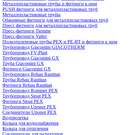
Металлопластиковые трубы и фитинги к ним
PUSH фитинги для металлопластиковых труб
Металлопластиковые трубы
Обжимные фитинги для металлопластиковых труб
Пресс фитинги для металлопластиковых труб
Пресс-фитинги Tiemme
Пресс-фитинги Valtec
Полиэтиленовые трубы PEX и PE-RT и фитинги к ним
Трубопровод Giacomini GIACOTHERM
Трубопровод FV-Plast
Трубопровод Giacomini GX
Труба Giacomini GX
Фитинги Giacomini GX
Трубопровод Rehau Rautitan
Трубы Rehau Rautitan
Фитинги Rehau Rautitan
Трубопровод Rommer PEX
Трубопровод Stout PEX
Фитинги Stout PEX
Трубопровод Uponor PEX
Соединители Uponor PEX
Водорозетка
Кольца для водоснабжения
Кольца для отопления
Соединители для радиаторов