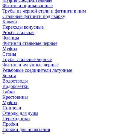
Муфты соединительные
Фитинги оцинкованные
Трубы из черной стали и фитинги к ним
Стальные фитинги под сварку
Калачи
Переходы конусные
Резьба стальная
Фланцы
Фитинги стальные черные
Муфты
Сгоны
Трубы стальные черные
Фитинги чугунные черные
Резьбовые соединители латунные
Бочата
Водоотводы
Водорозетки
Гайки
Крестовины
Муфты
Ниппели
Отводы для душа
Переходники
Пробки
Пробки для испытания