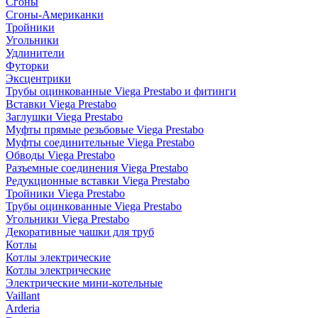
Сгоны
Сгоны-Американки
Тройники
Угольники
Удлинители
Футорки
Эксцентрики
Трубы оцинкованные Viega Prestabo и фитинги
Вставки Viega Prestabo
Заглушки Viega Prestabo
Муфты прямые резьбовые Viega Prestabo
Муфты соединительные Viega Prestabo
Обводы Viega Prestabo
Разъемные соединения Viega Prestabo
Редукционные вставки Viega Prestabo
Тройники Viega Prestabo
Трубы оцинкованные Viega Prestabo
Угольники Viega Prestabo
Декоративные чашки для труб
Котлы
Котлы электрические
Котлы электрические
Электрические мини-котельные
Vaillant
Arderia