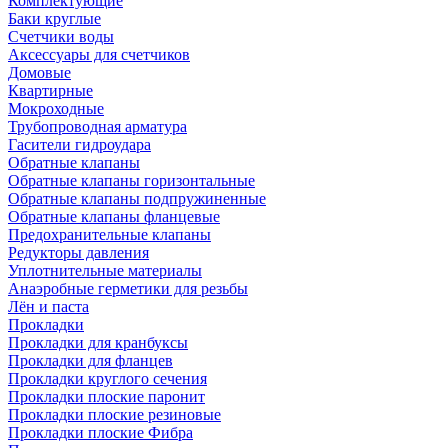
Комплектующие
Баки круглые
Счетчики воды
Аксессуары для счетчиков
Домовые
Квартирные
Мокроходные
Трубопроводная арматура
Гасители гидроудара
Обратные клапаны
Обратные клапаны горизонтальные
Обратные клапаны подпружиненные
Обратные клапаны фланцевые
Предохранительные клапаны
Редукторы давления
Уплотнительные материалы
Анаэробные герметики для резьбы
Лён и паста
Прокладки
Прокладки для кранбуксы
Прокладки для фланцев
Прокладки круглого сечения
Прокладки плоские паронит
Прокладки плоские резиновые
Прокладки плоские Фибра