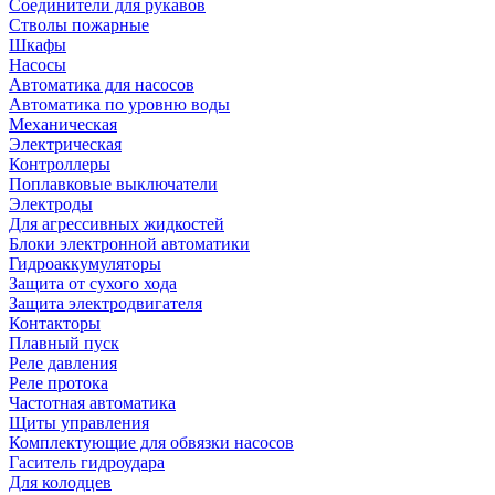
Соединители для рукавов
Стволы пожарные
Шкафы
Насосы
Автоматика для насосов
Автоматика по уровню воды
Механическая
Электрическая
Контроллеры
Поплавковые выключатели
Электроды
Для агрессивных жидкостей
Блоки электронной автоматики
Гидроаккумуляторы
Защита от сухого хода
Защита электродвигателя
Контакторы
Плавный пуск
Реле давления
Реле протока
Частотная автоматика
Щиты управления
Комплектующие для обвязки насосов
Гаситель гидроудара
Для колодцев