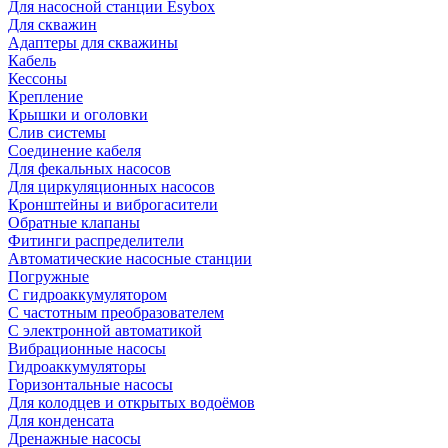
Для насосной станции Esybox
Для скважин
Адаптеры для скважины
Кабель
Кессоны
Крепление
Крышки и оголовки
Слив системы
Соединение кабеля
Для фекальных насосов
Для циркуляционных насосов
Кронштейны и виброгасители
Обратные клапаны
Фитинги распределители
Автоматические насосные станции
Погружные
С гидроаккумулятором
С частотным преобразователем
С электронной автоматикой
Вибрационные насосы
Гидроаккумуляторы
Горизонтальные насосы
Для колодцев и открытых водоёмов
Для конденсата
Дренажные насосы