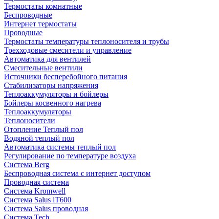
Термостаты комнатные
Беспроводные
Интернет термостаты
Проводные
Термостаты температуры теплоносителя и трубы
Трехходовые смесители и управление
Автоматика для вентилей
Смесительные вентили
Источники бесперебойного питания
Стабилизаторы напряжения
Теплоаккумуляторы и бойлеры
Бойлеры косвенного нагрева
Теплоаккумуляторы
Теплоносители
Отопление Теплый пол
Водяной теплый пол
Автоматика системы теплый пол
Регулирование по температуре воздуха
Система Berg
Беспроводная система с интернет доступом
Проводная система
Система Kromwell
Система Salus iT600
Система Salus проводная
Система Tech