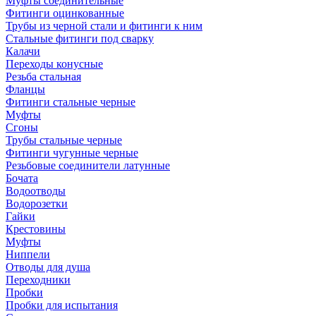
Муфты соединительные
Фитинги оцинкованные
Трубы из черной стали и фитинги к ним
Стальные фитинги под сварку
Калачи
Переходы конусные
Резьба стальная
Фланцы
Фитинги стальные черные
Муфты
Сгоны
Трубы стальные черные
Фитинги чугунные черные
Резьбовые соединители латунные
Бочата
Водоотводы
Водорозетки
Гайки
Крестовины
Муфты
Ниппели
Отводы для душа
Переходники
Пробки
Пробки для испытания