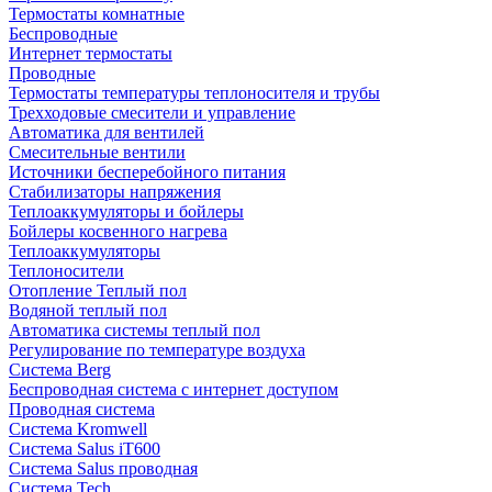
Термостаты комнатные
Беспроводные
Интернет термостаты
Проводные
Термостаты температуры теплоносителя и трубы
Трехходовые смесители и управление
Автоматика для вентилей
Смесительные вентили
Источники бесперебойного питания
Стабилизаторы напряжения
Теплоаккумуляторы и бойлеры
Бойлеры косвенного нагрева
Теплоаккумуляторы
Теплоносители
Отопление Теплый пол
Водяной теплый пол
Автоматика системы теплый пол
Регулирование по температуре воздуха
Система Berg
Беспроводная система с интернет доступом
Проводная система
Система Kromwell
Система Salus iT600
Система Salus проводная
Система Tech