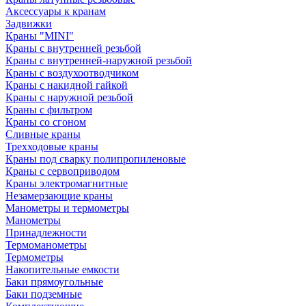
Аксессуары к кранам
Задвижки
Краны "MINI"
Краны с внутренней резьбой
Краны с внутренней-наружной резьбой
Краны с воздухоотводчиком
Краны с накидной гайкой
Краны с наружной резьбой
Краны с фильтром
Краны со сгоном
Сливные краны
Трехходовые краны
Краны под сварку полипропиленовые
Краны с сервоприводом
Краны электромагнитные
Незамерзающие краны
Манометры и термометры
Манометры
Принадлежности
Термоманометры
Термометры
Накопительные емкости
Баки прямоугольные
Баки подземные