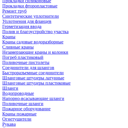
Прокладки силиконовые
Прокладки фторопластовые
Ремонт труб
Синтетические уплотнители
Уплотнения для фланцев
Герметизация ввода
Полив и благоустройство участка
Краны
Краны садовые водоразборные
Сливные краны
Незамерзающие краны и колонки
Погреб пластиковый
Поливочные пистолеты
Соединители для шлангов
Быстроразъемные соединители
Шланговые штуцеры латунные
Шланговые штуцеры пластиковые
Шланги
Водопроводные
Напорно-всасывающие шланги
Поливочные шланги
Пожарное оборудование
Краны пожарные
Огнетушители
Рукава