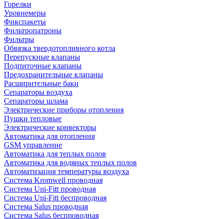
Горелки
Уровнемеры
Фикспакеты
Фильтропатроны
Фильтры
Обвязка твердотопливного котла
Перепускные клапаны
Подпиточные клапаны
Предохранительные клапаны
Расширительные баки
Сепараторы воздуха
Сепараторы шлама
Электрические приборы отопления
Пушки тепловые
Электрические конвекторы
Автоматика для отопления
GSM управление
Автоматика для теплых полов
Автоматика для водяных теплых полов
Автоматизация температуры воздуха
Система Kromwell проводная
Система Uni-Fitt проводная
Система Uni-Fitt беспроводная
Система Salus проводная
Система Salus беспроводная