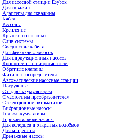
Для насосной станции Esybox
Для скважин
Адаптеры для скважины
Кабель
Кессоны
Крепление
Крышки и оголовки
Слив системы
Соединение кабеля
Для фекальных насосов
Для циркуляционных насосов
Кронштейны и виброгасители
Обратные клапаны
Фитинги распределители
Автоматические насосные станции
Погружные
С гидроаккумулятором
С частотным преобразователем
С электронной автоматикой
Вибрационные насосы
Гидроаккумуляторы
Горизонтальные насосы
Для колодцев и открытых водоёмов
Для конденсата
Дренажные насосы