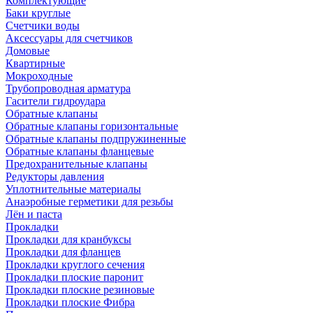
Комплектующие
Баки круглые
Счетчики воды
Аксессуары для счетчиков
Домовые
Квартирные
Мокроходные
Трубопроводная арматура
Гасители гидроудара
Обратные клапаны
Обратные клапаны горизонтальные
Обратные клапаны подпружиненные
Обратные клапаны фланцевые
Предохранительные клапаны
Редукторы давления
Уплотнительные материалы
Анаэробные герметики для резьбы
Лён и паста
Прокладки
Прокладки для кранбуксы
Прокладки для фланцев
Прокладки круглого сечения
Прокладки плоские паронит
Прокладки плоские резиновые
Прокладки плоские Фибра