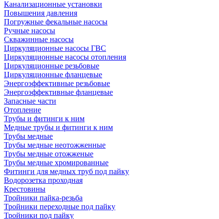
Канализационные установки
Повышения давления
Погружные фекальные насосы
Ручные насосы
Скважинные насосы
Циркуляционные насосы ГВС
Циркуляционные насосы отопления
Циркуляционные резьбовые
Циркуляционные фланцевые
Энергоэффективные резьбовые
Энергоэффективные фланцевые
Запасные части
Отопление
Трубы и фитинги к ним
Медные трубы и фитинги к ним
Трубы медные
Трубы медные неотожженные
Трубы медные отожженые
Трубы медные хромированные
Фитинги для медных труб под пайку
Водорозетка проходная
Крестовины
Тройники пайка-резьба
Тройники переходные под пайку
Тройники под пайку