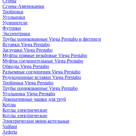
Сгоны
Сгоны-Американки
Тройники
Угольники
Удлинители
Футорки
Эксцентрики
Трубы оцинкованные Viega Prestabo и фитинги
Вставки Viega Prestabo
Заглушки Viega Prestabo
Муфты прямые резьбовые Viega Prestabo
Муфты соединительные Viega Prestabo
Обводы Viega Prestabo
Разъемные соединения Viega Prestabo
Редукционные вставки Viega Prestabo
Тройники Viega Prestabo
Трубы оцинкованные Viega Prestabo
Угольники Viega Prestabo
Декоративные чашки для труб
Котлы
Котлы электрические
Котлы электрические
Электрические мини-котельные
Vaillant
Arderia