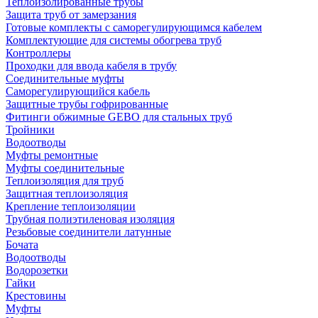
Теплоизолированные трубы
Защита труб от замерзания
Готовые комплекты с саморегулирующимся кабелем
Комплектующие для системы обогрева труб
Контроллеры
Проходки для ввода кабеля в трубу
Соединительные муфты
Саморегулирующийся кабель
Защитные трубы гофрированные
Фитинги обжимные GEBO для стальных труб
Тройники
Водоотводы
Муфты ремонтные
Муфты соединительные
Теплоизоляция для труб
Защитная теплоизоляция
Крепление теплоизоляции
Трубная полиэтиленовая изоляция
Резьбовые соединители латунные
Бочата
Водоотводы
Водорозетки
Гайки
Крестовины
Муфты