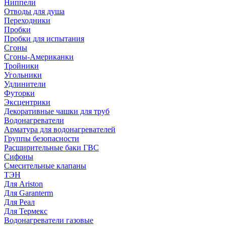
Ниппели
Отводы для душа
Переходники
Пробки
Пробки для испытания
Сгоны
Сгоны-Американки
Тройники
Угольники
Удлинители
Футорки
Эксцентрики
Декоративные чашки для труб
Водонагреватели
Арматура для водонагревателей
Группы безопасности
Расширительные баки ГВС
Сифоны
Смесительные клапаны
ТЭН
Для Ariston
Для Garanterm
Для Реал
Для Термекс
Водонагреватели газовые