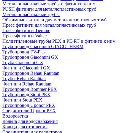
Металлопластиковые трубы и фитинги к ним
PUSH фитинги для металлопластиковых труб
Металлопластиковые трубы
Обжимные фитинги для металлопластиковых труб
Пресс фитинги для металлопластиковых труб
Пресс-фитинги Tiemme
Пресс-фитинги Valtec
Полиэтиленовые трубы PEX и PE-RT и фитинги к ним
Трубопровод Giacomini GIACOTHERM
Трубопровод FV-Plast
Трубопровод Giacomini GX
Труба Giacomini GX
Фитинги Giacomini GX
Трубопровод Rehau Rautitan
Трубы Rehau Rautitan
Фитинги Rehau Rautitan
Трубопровод Rommer PEX
Трубопровод Stout PEX
Фитинги Stout PEX
Трубопровод Uponor PEX
Соединители Uponor PEX
Водорозетка
Кольца для водоснабжения
Кольца для отопления
Соединители для радиаторов