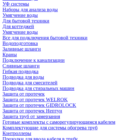
УФ системы
Наборы для анализа воды
Умягчение воды
Для бытовой техники
Для коттеджей
Умягчение воды
Все для подключения бытовой техники
Водоподготовка
Заливные шланги
Краны
Подключение к канализации
Сливные шланги
Гибкая подводка
Подводка для воды
Подводка для смесителей
Подводка для стиральных машин
Защита от протечек
Защита от протечек WELROK
Защита от протечек GIDROLOCK
Защита от протечек Нептун
Защита труб от замерзания
Готовые комплекты с саморегулирующимся кабелем
Комплектующие для системы обогрева труб
Контроллеры
Проходки для ввода кабеля в трубу