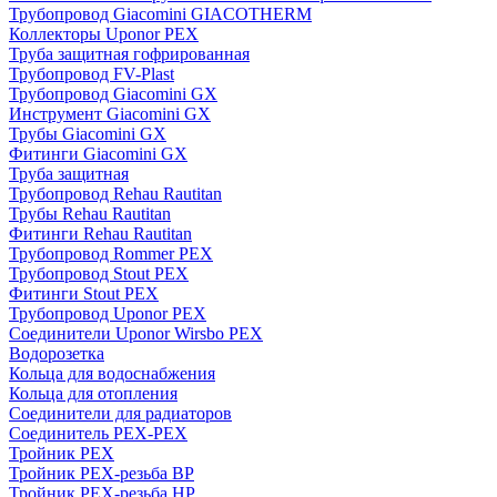
Трубопровод Giacomini GIACOTHERM
Коллекторы Uponor PEX
Труба защитная гофрированная
Трубопровод FV-Plast
Трубопровод Giacomini GX
Инструмент Giacomini GX
Трубы Giacomini GX
Фитинги Giacomini GX
Труба защитная
Трубопровод Rehau Rautitan
Трубы Rehau Rautitan
Фитинги Rehau Rautitan
Трубопровод Rommer PEX
Трубопровод Stout PEX
Фитинги Stout PEX
Трубопровод Uponor PEX
Соединители Uponor Wirsbo PEX
Водорозетка
Кольца для водоснабжения
Кольца для отопления
Соединители для радиаторов
Соединитель PEX-PEX
Тройник PEX
Тройник PEX-резьба ВР
Тройник PEX-резьба НР