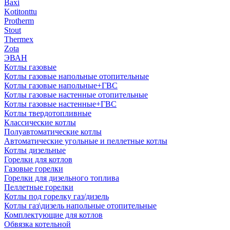
Baxi
Kotitonttu
Protherm
Stout
Thermex
Zota
ЭВАН
Котлы газовые
Котлы газовые напольные отопительные
Котлы газовые напольные+ГВС
Котлы газовые настенные отопительные
Котлы газовые настенные+ГВС
Котлы твердотопливные
Классические котлы
Полуавтоматические котлы
Автоматические угольные и пеллетные котлы
Котлы дизельные
Горелки для котлов
Газовые горелки
Горелки для дизельного топлива
Пеллетные горелки
Котлы под горелку газ/дизель
Котлы газ\дизель напольные отопительные
Комплектующие для котлов
Обвязка котельной