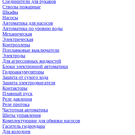
Соединители для рукавов
Стволы пожарные
Шкафы
Насосы
Автоматика для насосов
Автоматика по уровню воды
Механическая
Электрическая
Контроллеры
Поплавковые выключатели
Электроды
Для агрессивных жидкостей
Блоки электронной автоматики
Гидроаккумуляторы
Защита от сухого хода
Защита электродвигателя
Контакторы
Плавный пуск
Реле давления
Реле протока
Частотная автоматика
Щиты управления
Комплектующие для обвязки насосов
Гаситель гидроудара
Для колодцев