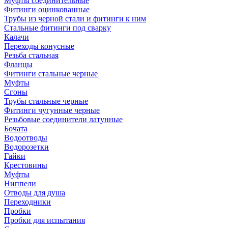
Муфты соединительные
Фитинги оцинкованные
Трубы из черной стали и фитинги к ним
Стальные фитинги под сварку
Калачи
Переходы конусные
Резьба стальная
Фланцы
Фитинги стальные черные
Муфты
Сгоны
Трубы стальные черные
Фитинги чугунные черные
Резьбовые соединители латунные
Бочата
Водоотводы
Водорозетки
Гайки
Крестовины
Муфты
Ниппели
Отводы для душа
Переходники
Пробки
Пробки для испытания