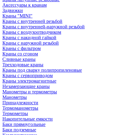
Аксессуары к кранам
Задвижки
Краны "MINI"
Краны с внутренней резьбой
Краны с внутренней-наружной резьбой
Краны с воздухоотводчиком
Краны с накидной гайкой
Краны с наружной резьбой
Краны с фильтром
Краны со сгоном
Сливные краны
Трехходовые краны
Краны под сварку полипропиленовые
Краны с сервоприводом
Краны электромагнитные
Незамерзающие краны
Манометры и термометры
Манометры
Принадлежности
Термоманометры
Термометры
Накопительные емкости
Баки прямоугольные
Баки подземные