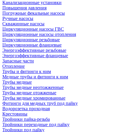
Канализационные установки
Повышения давления
Погружные фекальные насосы
Ручные насосы
Скважинные насосы
Циркуляционные насосы ГВС
Циркуляционные насосы отопления
Циркуляционные резьбовые
Циркуляционные фланцевые
Энергоэффективные резьбовые
Энергоэффективные фланцевые
Запасные части
Отопление
Трубы и фитинги к ним
Медные трубы и фитинги к ним
Трубы медные
Трубы медные неотожженные
Трубы медные отожженые
Трубы медные хромированные
Фитинги для медных труб под пайку
Водорозетка проходная
Крестовины
Тройники пайка-резьба
Тройники переходные под пайку
Тройники под пайку