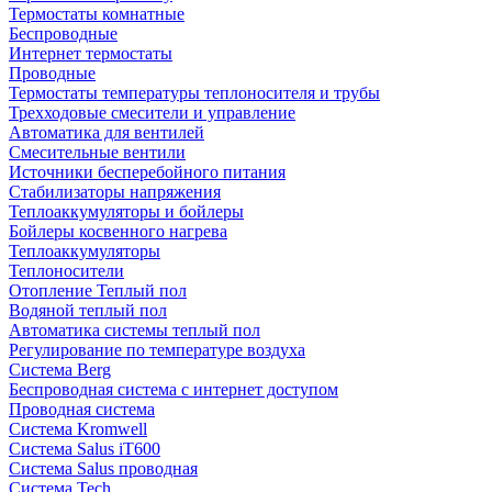
Термостаты комнатные
Беспроводные
Интернет термостаты
Проводные
Термостаты температуры теплоносителя и трубы
Трехходовые смесители и управление
Автоматика для вентилей
Смесительные вентили
Источники бесперебойного питания
Стабилизаторы напряжения
Теплоаккумуляторы и бойлеры
Бойлеры косвенного нагрева
Теплоаккумуляторы
Теплоносители
Отопление Теплый пол
Водяной теплый пол
Автоматика системы теплый пол
Регулирование по температуре воздуха
Система Berg
Беспроводная система с интернет доступом
Проводная система
Система Kromwell
Система Salus iT600
Система Salus проводная
Система Tech