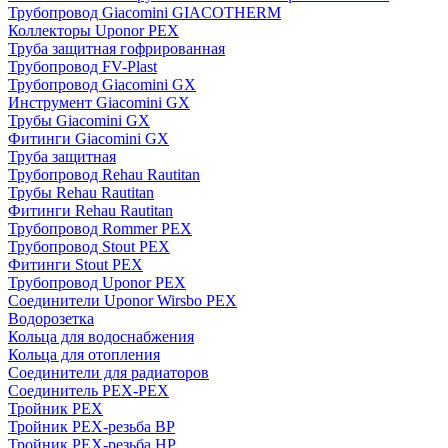
Трубопровод Giacomini GIACOTHERM
Коллекторы Uponor PEX
Труба защитная гофрированная
Трубопровод FV-Plast
Трубопровод Giacomini GX
Инструмент Giacomini GX
Трубы Giacomini GX
Фитинги Giacomini GX
Труба защитная
Трубопровод Rehau Rautitan
Трубы Rehau Rautitan
Фитинги Rehau Rautitan
Трубопровод Rommer PEX
Трубопровод Stout PEX
Фитинги Stout PEX
Трубопровод Uponor PEX
Соединители Uponor Wirsbo PEX
Водорозетка
Кольца для водоснабжения
Кольца для отопления
Соединители для радиаторов
Соединитель PEX-PEX
Тройник PEX
Тройник PEX-резьба ВР
Тройник PEX-резьба НР