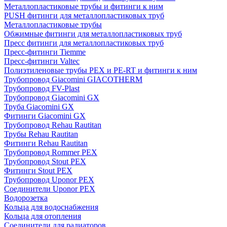
Металлопластиковые трубы и фитинги к ним
PUSH фитинги для металлопластиковых труб
Металлопластиковые трубы
Обжимные фитинги для металлопластиковых труб
Пресс фитинги для металлопластиковых труб
Пресс-фитинги Tiemme
Пресс-фитинги Valtec
Полиэтиленовые трубы PEX и PE-RT и фитинги к ним
Трубопровод Giacomini GIACOTHERM
Трубопровод FV-Plast
Трубопровод Giacomini GX
Труба Giacomini GX
Фитинги Giacomini GX
Трубопровод Rehau Rautitan
Трубы Rehau Rautitan
Фитинги Rehau Rautitan
Трубопровод Rommer PEX
Трубопровод Stout PEX
Фитинги Stout PEX
Трубопровод Uponor PEX
Соединители Uponor PEX
Водорозетка
Кольца для водоснабжения
Кольца для отопления
Соединители для радиаторов