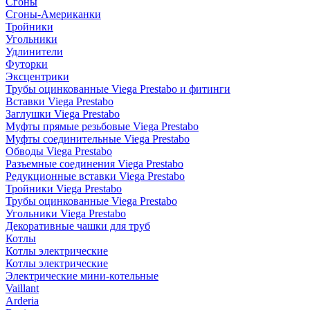
Сгоны
Сгоны-Американки
Тройники
Угольники
Удлинители
Футорки
Эксцентрики
Трубы оцинкованные Viega Prestabo и фитинги
Вставки Viega Prestabo
Заглушки Viega Prestabo
Муфты прямые резьбовые Viega Prestabo
Муфты соединительные Viega Prestabo
Обводы Viega Prestabo
Разъемные соединения Viega Prestabo
Редукционные вставки Viega Prestabo
Тройники Viega Prestabo
Трубы оцинкованные Viega Prestabo
Угольники Viega Prestabo
Декоративные чашки для труб
Котлы
Котлы электрические
Котлы электрические
Электрические мини-котельные
Vaillant
Arderia