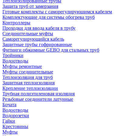
Теплоизолированные трубы
Защита труб от замерзания
Готовые комплекты с саморегулирующимся кабелем
Комплектующие для системы обогрева труб
Контроллеры
Проходки для ввода кабеля в трубу
Соединительные муфты
Саморегулирующийся кабель
Защитные трубы гофрированные
Фитинги обжимные GEBO для стальных труб
Тройники
Водоотводы
Муфты ремонтные
Муфты соединительные
Теплоизоляция для труб
Защитная теплоизоляция
Крепление теплоизоляции
Трубная полиэтиленовая изоляция
Резьбовые соединители латунные
Бочата
Водоотводы
Водорозетки
Гайки
Крестовины
Муфты