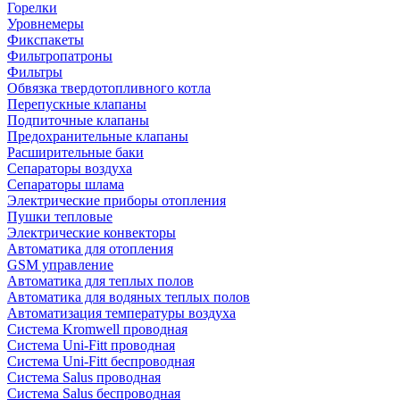
Горелки
Уровнемеры
Фикспакеты
Фильтропатроны
Фильтры
Обвязка твердотопливного котла
Перепускные клапаны
Подпиточные клапаны
Предохранительные клапаны
Расширительные баки
Сепараторы воздуха
Сепараторы шлама
Электрические приборы отопления
Пушки тепловые
Электрические конвекторы
Автоматика для отопления
GSM управление
Автоматика для теплых полов
Автоматика для водяных теплых полов
Автоматизация температуры воздуха
Система Kromwell проводная
Система Uni-Fitt проводная
Система Uni-Fitt беспроводная
Система Salus проводная
Система Salus беспроводная