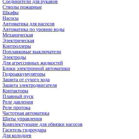
Соединители для рукавов
Стволы пожарные
Шкафы
Насосы
Автоматика для насосов
Автоматика по уровню воды
Механическая
Электрическая
Контроллеры
Поплавковые выключатели
Электроды
Для агрессивных жидкостей
Блоки электронной автоматики
Гидроаккумуляторы
Защита от сухого хода
Защита электродвигателя
Контакторы
Плавный пуск
Реле давления
Реле протока
Частотная автоматика
Щиты управления
Комплектующие для обвязки насосов
Гаситель гидроудара
Для колодцев