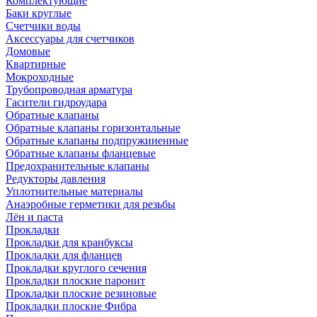
Комплектующие
Баки круглые
Счетчики воды
Аксессуары для счетчиков
Домовые
Квартирные
Мокроходные
Трубопроводная арматура
Гасители гидроудара
Обратные клапаны
Обратные клапаны горизонтальные
Обратные клапаны подпружиненные
Обратные клапаны фланцевые
Предохранительные клапаны
Редукторы давления
Уплотнительные материалы
Анаэробные герметики для резьбы
Лён и паста
Прокладки
Прокладки для кранбуксы
Прокладки для фланцев
Прокладки круглого сечения
Прокладки плоские паронит
Прокладки плоские резиновые
Прокладки плоские Фибра