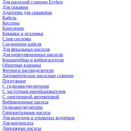
Для насосной станции Esybox
Для скважин
Адаптеры для скважины
Кабель
Кессоны
Крепление
Крышки и оголовки
Слив системы
Соединение кабеля
Для фекальных насосов
Для циркуляционных насосов
Кронштейны и виброгасители
Обратные клапаны
Фитинги распределители
Автоматические насосные станции
Погружные
С гидроаккумулятором
С частотным преобразователем
С электронной автоматикой
Вибрационные насосы
Гидроаккумуляторы
Горизонтальные насосы
Для колодцев и открытых водоёмов
Для конденсата
Дренажные насосы