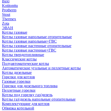
Baxi
Kotitonttu
Protherm
Stout
Thermex
Zota
ЭВАН
Котлы газовые
Котлы газовые напольные отопительные
Котлы газовые напольные+ГВС
Котлы газовые настенные отопительные
Котлы газовые настенные+ГВС
Котлы твердотопливные
Классические котлы
Полуавтоматические котлы
Автоматические угольные и пеллетные котлы
Котлы дизельные
Горелки для котлов
Газовые горелки
Горелки для дизельного топлива
Пеллетные горелки
Котлы под горелку газ/дизель
Котлы газ\дизель напольные отопительные
Комплектующие для котлов
Обвязка котельной