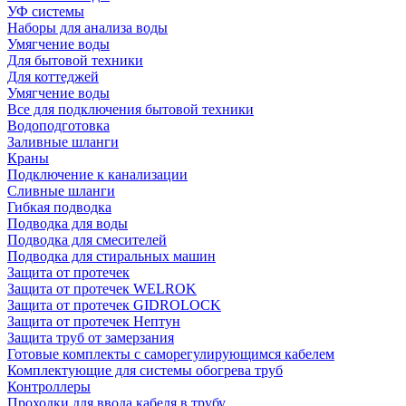
УФ системы
Наборы для анализа воды
Умягчение воды
Для бытовой техники
Для коттеджей
Умягчение воды
Все для подключения бытовой техники
Водоподготовка
Заливные шланги
Краны
Подключение к канализации
Сливные шланги
Гибкая подводка
Подводка для воды
Подводка для смесителей
Подводка для стиральных машин
Защита от протечек
Защита от протечек WELROK
Защита от протечек GIDROLOCK
Защита от протечек Нептун
Защита труб от замерзания
Готовые комплекты с саморегулирующимся кабелем
Комплектующие для системы обогрева труб
Контроллеры
Проходки для ввода кабеля в трубу