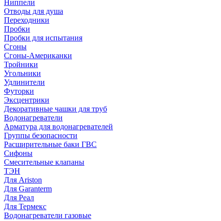
Ниппели
Отводы для душа
Переходники
Пробки
Пробки для испытания
Сгоны
Сгоны-Американки
Тройники
Угольники
Удлинители
Футорки
Эксцентрики
Декоративные чашки для труб
Водонагреватели
Арматура для водонагревателей
Группы безопасности
Расширительные баки ГВС
Сифоны
Смесительные клапаны
ТЭН
Для Ariston
Для Garanterm
Для Реал
Для Термекс
Водонагреватели газовые