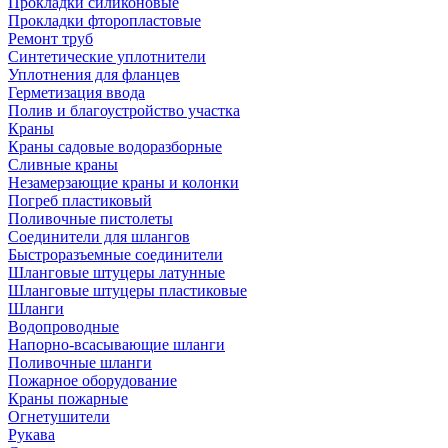
Прокладки силиконовые
Прокладки фторопластовые
Ремонт труб
Синтетические уплотнители
Уплотнения для фланцев
Герметизация ввода
Полив и благоустройство участка
Краны
Краны садовые водоразборные
Сливные краны
Незамерзающие краны и колонки
Погреб пластиковый
Поливочные пистолеты
Соединители для шлангов
Быстроразъемные соединители
Шланговые штуцеры латунные
Шланговые штуцеры пластиковые
Шланги
Водопроводные
Напорно-всасывающие шланги
Поливочные шланги
Пожарное оборудование
Краны пожарные
Огнетушители
Рукава