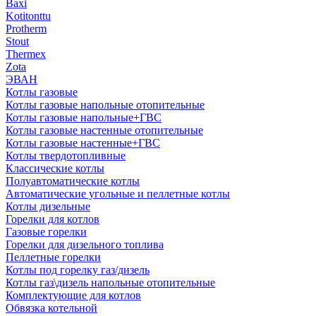
Baxi
Kotitonttu
Protherm
Stout
Thermex
Zota
ЭВАН
Котлы газовые
Котлы газовые напольные отопительные
Котлы газовые напольные+ГВС
Котлы газовые настенные отопительные
Котлы газовые настенные+ГВС
Котлы твердотопливные
Классические котлы
Полуавтоматические котлы
Автоматические угольные и пеллетные котлы
Котлы дизельные
Горелки для котлов
Газовые горелки
Горелки для дизельного топлива
Пеллетные горелки
Котлы под горелку газ/дизель
Котлы газ\дизель напольные отопительные
Комплектующие для котлов
Обвязка котельной