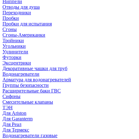
Ниппели
Отводы для душа
Переходники
Пробки
Пробки для испытания
Сгоны
Сгоны-Американки
Тройники
Угольники
Удлинители
Футорки
Эксцентрики
Декоративные чашки для труб
Водонагреватели
Арматура для водонагревателей
Группы безопасности
Расширительные баки ГВС
Сифоны
Смесительные клапаны
ТЭН
Для Ariston
Для Garanterm
Для Реал
Для Термекс
Водонагреватели газовые