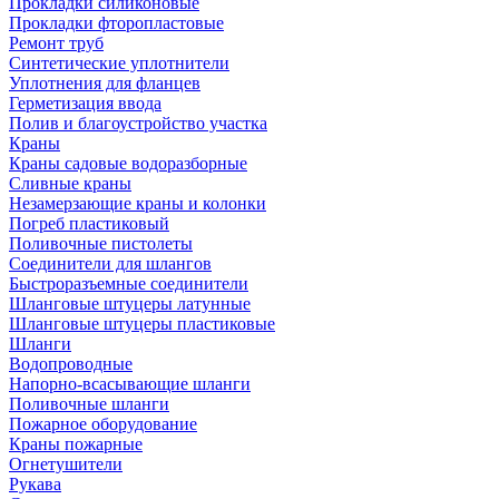
Прокладки силиконовые
Прокладки фторопластовые
Ремонт труб
Синтетические уплотнители
Уплотнения для фланцев
Герметизация ввода
Полив и благоустройство участка
Краны
Краны садовые водоразборные
Сливные краны
Незамерзающие краны и колонки
Погреб пластиковый
Поливочные пистолеты
Соединители для шлангов
Быстроразъемные соединители
Шланговые штуцеры латунные
Шланговые штуцеры пластиковые
Шланги
Водопроводные
Напорно-всасывающие шланги
Поливочные шланги
Пожарное оборудование
Краны пожарные
Огнетушители
Рукава