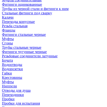
Муфты соединительные
Фитинги оцинкованные
Трубы из черной стали и фитинги к ним
Стальные фитинги под сварку
Калачи
Переходы конусные
Резьба стальная
Фланцы
Фитинги стальные черные
Муфты
Сгоны
Трубы стальные черные
Фитинги чугунные черные
Резьбовые соединители латунные
Бочата
Водоотводы
Водорозетки
Гайки
Крестовины
Муфты
Ниппели
Отводы для душа
Переходники
Пробки
Пробки для испытания