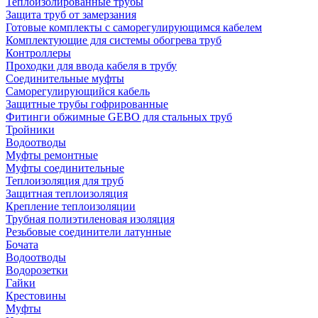
Теплоизолированные трубы
Защита труб от замерзания
Готовые комплекты с саморегулирующимся кабелем
Комплектующие для системы обогрева труб
Контроллеры
Проходки для ввода кабеля в трубу
Соединительные муфты
Саморегулирующийся кабель
Защитные трубы гофрированные
Фитинги обжимные GEBO для стальных труб
Тройники
Водоотводы
Муфты ремонтные
Муфты соединительные
Теплоизоляция для труб
Защитная теплоизоляция
Крепление теплоизоляции
Трубная полиэтиленовая изоляция
Резьбовые соединители латунные
Бочата
Водоотводы
Водорозетки
Гайки
Крестовины
Муфты