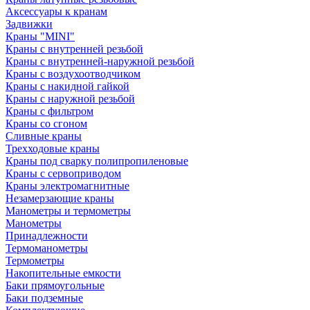
Аксессуары к кранам
Задвижки
Краны "MINI"
Краны с внутренней резьбой
Краны с внутренней-наружной резьбой
Краны с воздухоотводчиком
Краны с накидной гайкой
Краны с наружной резьбой
Краны с фильтром
Краны со сгоном
Сливные краны
Трехходовые краны
Краны под сварку полипропиленовые
Краны с сервоприводом
Краны электромагнитные
Незамерзающие краны
Манометры и термометры
Манометры
Принадлежности
Термоманометры
Термометры
Накопительные емкости
Баки прямоугольные
Баки подземные