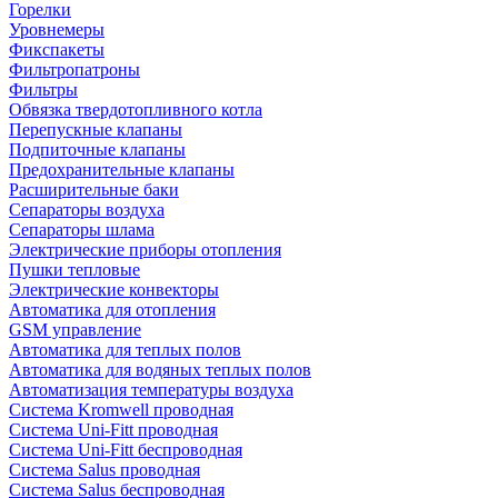
Горелки
Уровнемеры
Фикспакеты
Фильтропатроны
Фильтры
Обвязка твердотопливного котла
Перепускные клапаны
Подпиточные клапаны
Предохранительные клапаны
Расширительные баки
Сепараторы воздуха
Сепараторы шлама
Электрические приборы отопления
Пушки тепловые
Электрические конвекторы
Автоматика для отопления
GSM управление
Автоматика для теплых полов
Автоматика для водяных теплых полов
Автоматизация температуры воздуха
Система Kromwell проводная
Система Uni-Fitt проводная
Система Uni-Fitt беспроводная
Система Salus проводная
Система Salus беспроводная