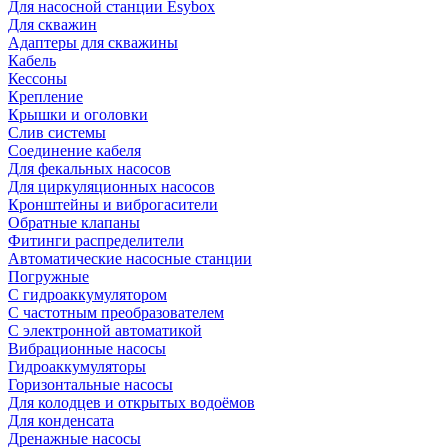
Для насосной станции Esybox
Для скважин
Адаптеры для скважины
Кабель
Кессоны
Крепление
Крышки и оголовки
Слив системы
Соединение кабеля
Для фекальных насосов
Для циркуляционных насосов
Кронштейны и виброгасители
Обратные клапаны
Фитинги распределители
Автоматические насосные станции
Погружные
С гидроаккумулятором
С частотным преобразователем
С электронной автоматикой
Вибрационные насосы
Гидроаккумуляторы
Горизонтальные насосы
Для колодцев и открытых водоёмов
Для конденсата
Дренажные насосы