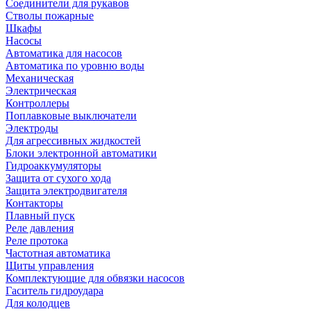
Соединители для рукавов
Стволы пожарные
Шкафы
Насосы
Автоматика для насосов
Автоматика по уровню воды
Механическая
Электрическая
Контроллеры
Поплавковые выключатели
Электроды
Для агрессивных жидкостей
Блоки электронной автоматики
Гидроаккумуляторы
Защита от сухого хода
Защита электродвигателя
Контакторы
Плавный пуск
Реле давления
Реле протока
Частотная автоматика
Щиты управления
Комплектующие для обвязки насосов
Гаситель гидроудара
Для колодцев