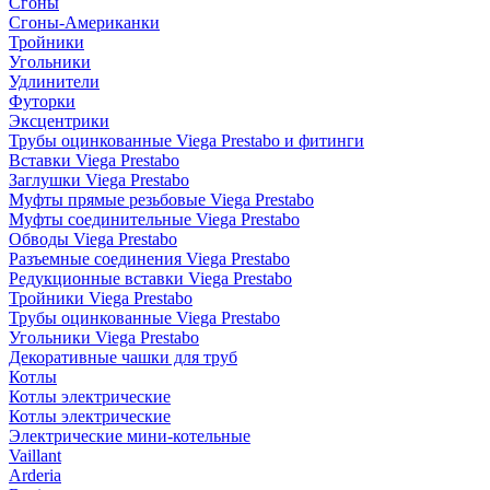
Сгоны
Сгоны-Американки
Тройники
Угольники
Удлинители
Футорки
Эксцентрики
Трубы оцинкованные Viega Prestabo и фитинги
Вставки Viega Prestabo
Заглушки Viega Prestabo
Муфты прямые резьбовые Viega Prestabo
Муфты соединительные Viega Prestabo
Обводы Viega Prestabo
Разъемные соединения Viega Prestabo
Редукционные вставки Viega Prestabo
Тройники Viega Prestabo
Трубы оцинкованные Viega Prestabo
Угольники Viega Prestabo
Декоративные чашки для труб
Котлы
Котлы электрические
Котлы электрические
Электрические мини-котельные
Vaillant
Arderia