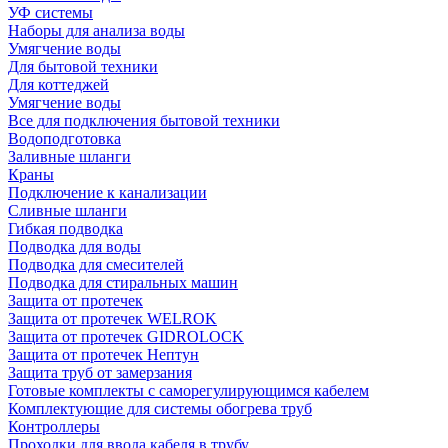
УФ системы
Наборы для анализа воды
Умягчение воды
Для бытовой техники
Для коттеджей
Умягчение воды
Все для подключения бытовой техники
Водоподготовка
Заливные шланги
Краны
Подключение к канализации
Сливные шланги
Гибкая подводка
Подводка для воды
Подводка для смесителей
Подводка для стиральных машин
Защита от протечек
Защита от протечек WELROK
Защита от протечек GIDROLOCK
Защита от протечек Нептун
Защита труб от замерзания
Готовые комплекты с саморегулирующимся кабелем
Комплектующие для системы обогрева труб
Контроллеры
Проходки для ввода кабеля в трубу