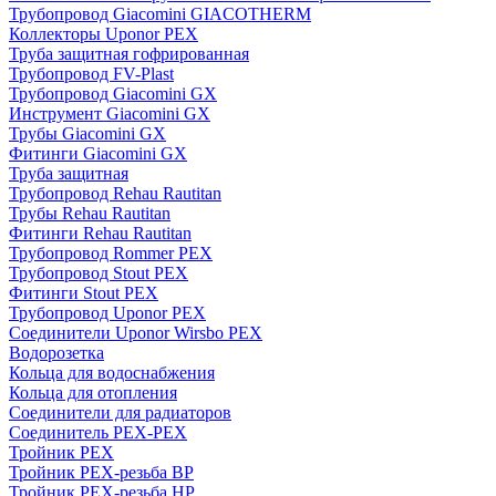
Трубопровод Giacomini GIACOTHERM
Коллекторы Uponor PEX
Труба защитная гофрированная
Трубопровод FV-Plast
Трубопровод Giacomini GX
Инструмент Giacomini GX
Трубы Giacomini GX
Фитинги Giacomini GX
Труба защитная
Трубопровод Rehau Rautitan
Трубы Rehau Rautitan
Фитинги Rehau Rautitan
Трубопровод Rommer PEX
Трубопровод Stout PEX
Фитинги Stout PEX
Трубопровод Uponor PEX
Соединители Uponor Wirsbo PEX
Водорозетка
Кольца для водоснабжения
Кольца для отопления
Соединители для радиаторов
Соединитель PEX-PEX
Тройник PEX
Тройник PEX-резьба ВР
Тройник PEX-резьба НР