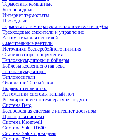
Термостаты комнатные
Беспроводные
Интернет термостаты
Проводные
Термостаты температуры теплоносителя и трубы
Трехходовые смесители и управление
Автоматика для вентилей
Смесительные вентили
Источники бесперебойного питания
Стабилизаторы напряжения
Теплоаккумуляторы и бойлеры
Бойлеры косвенного нагрева
Теплоаккумуляторы
Теплоносители
Отопление Теплый пол
Водяной теплый пол
Автоматика системы теплый пол
Регулирование по температуре воздуха
Система Berg
Беспроводная система с интернет доступом
Проводная система
Система Kromwell
Система Salus iT600
Система Salus проводная
Система Tech