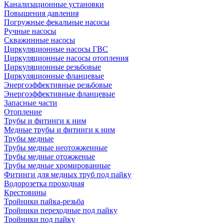
Канализационные установки
Повышения давления
Погружные фекальные насосы
Ручные насосы
Скважинные насосы
Циркуляционные насосы ГВС
Циркуляционные насосы отопления
Циркуляционные резьбовые
Циркуляционные фланцевые
Энергоэффективные резьбовые
Энергоэффективные фланцевые
Запасные части
Отопление
Трубы и фитинги к ним
Медные трубы и фитинги к ним
Трубы медные
Трубы медные неотожженные
Трубы медные отожженые
Трубы медные хромированные
Фитинги для медных труб под пайку
Водорозетка проходная
Крестовины
Тройники пайка-резьба
Тройники переходные под пайку
Тройники под пайку