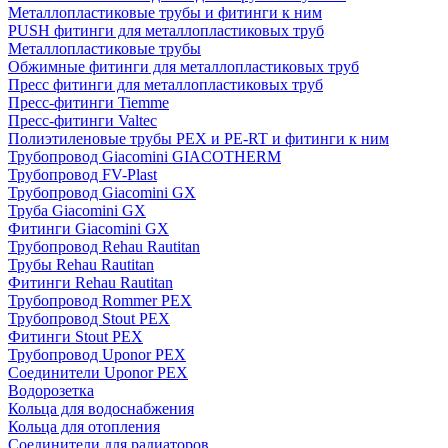
Металлопластиковые трубы и фитинги к ним
PUSH фитинги для металлопластиковых труб
Металлопластиковые трубы
Обжимные фитинги для металлопластиковых труб
Пресс фитинги для металлопластиковых труб
Пресс-фитинги Tiemme
Пресс-фитинги Valtec
Полиэтиленовые трубы PEX и PE-RT и фитинги к ним
Трубопровод Giacomini GIACOTHERM
Трубопровод FV-Plast
Трубопровод Giacomini GX
Труба Giacomini GX
Фитинги Giacomini GX
Трубопровод Rehau Rautitan
Трубы Rehau Rautitan
Фитинги Rehau Rautitan
Трубопровод Rommer PEX
Трубопровод Stout PEX
Фитинги Stout PEX
Трубопровод Uponor PEX
Соединители Uponor PEX
Водорозетка
Кольца для водоснабжения
Кольца для отопления
Соединители для радиаторов