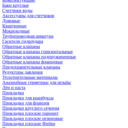
Комплектующие
Баки круглые
Счетчики воды
Аксессуары для счетчиков
Домовые
Квартирные
Мокроходные
Трубопроводная арматура
Гасители гидроудара
Обратные клапаны
Обратные клапаны горизонтальные
Обратные клапаны подпружиненные
Обратные клапаны фланцевые
Предохранительные клапаны
Редукторы давления
Уплотнительные материалы
Анаэробные герметики для резьбы
Лён и паста
Прокладки
Прокладки для кранбуксы
Прокладки для фланцев
Прокладки круглого сечения
Прокладки плоские паронит
Прокладки плоские резиновые
Прокладки плоские Фибра